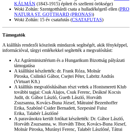
KÁLMÁN
(1843-1915) épített és szellemi öröksége)
Woki Zoltán: Szentgotthárdi csata a hulladékégető ellen (
PRO
NATURA ST. GOTTHARD (PRONAS)
)
Woki Zoltán: 15 év csatafutás (
CSATAFUTAS
)
Támogatók
A kiállítás rendezői köszönik mindazok segítségét, akik fényképpel,
információval, tárgyi emlékekkel segítették a megvalósítást:
Az Agrárminisztérium és a Hungarikum Bizottság pályázati
támogatása
A kiállítást készítették: dr. Frank Róza, Molnár
Piroska, Csilinkó Gábor, Csejtei Péter, Labritz András
(Virtuart Kft.)
A kiállítás megvalósításában részt vettek a Honismereti Klub
további tagjai: Csuk Alajos, Csuk Ferenc, Deákné Kocsis
Judit, dr. Gábor László, Gueth László, Horváth
Zsuzsanna, Kovács-Buna József, Mátrainé Bezenhoffer
Erika, Szabóné Csider Bernadett, Szepesiné Fuisz
Erika, Talabér Lászlóné
A paravánokra került fotókat készítették: Dr. Gábor László,
Horváth Zsuzsanna, w. Horváth Tibor, Kovács-Buna József,
Molnár Piroska, Murányi Ferenc, Talabér Lászlóné, Tátrai