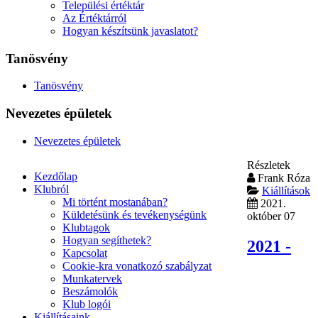
Települési értéktár
Az Értéktárról
Hogyan készítsünk javaslatot?
Tanösvény
Tanösvény
Nevezetes épületek
Nevezetes épületek
Részletek
Kezdőlap
Frank Róza
Klubról
Kiállítások
Mi történt mostanában?
2021.
Küldetésünk és tevékenységünk
október 07
Klubtagok
Hogyan segíthetek?
2021 -
Kapcsolat
Cookie-kra vonatkozó szabályzat
Munkatervek
Beszámolók
Klub logói
Kiállításaink