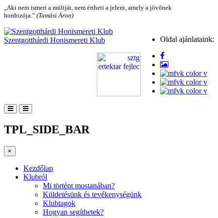
„Aki nem ismeri a múltját, nem értheti a jelent, amely a jövőnek
hordozója.”
(Tamási Áron)
Oldal ajánlataink:
Szentgotthárdi Honismereti Klub
TPL_SIDE_BAR
×
Kezdőlap
Klubról
Mi történt mostanában?
Küldetésünk és tevékenységünk
Klubtagok
Hogyan segíthetek?