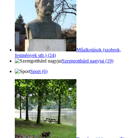
Műalkotások (szobrok,
festmények stb.) (24)
Szentgotthárd nagyjai (19)
Sport (6)