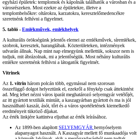
egyházi épületek: templomok és kápolnák találhatók a városban és a
városrészeken. Most ezekre az épületekre, illetve a
templombelsőkre: oltárokra, karzatokra, keresztelőmedencékre
szeretnénk felhívni a figyelmet.
5. tabló -
Emlékművek, emlékhelyek
A kulturális örökségünk jelentős elemei az emlékművek, síremlékek,
szobrok, keresztek, haranglábak. Közterületeken, intézmények
udvarán állnak. Nap mint nap elmegyünk mellettük, sokszor nem is
tudjuk, mit ábrázolnak, mi a jelentőségük. Most néhány kulturális
emlékre szeretnénk felhívni a látogatók figyelmét.
Vitrinek
Az
1. vitrin
három polcán több, egymással nem szorosan
összefüggő dolgot helyeztünk el, ezekről a fénykép csak áttekintést
ad. Meg lehet nézni város iparát meghatározó selyemgyár vetélőjét,
az itt gyártott textiliák mintáit, a kaszagyárban gyártott és ma is jól
használható kaszát, ásót, tőrt és a város sportéletének kiemelkedő
eredményeit tükröző díjakat.
Az érték linkjére kattintva eljuthat az érték leírásához.
Az 1899-ben alapított
SELYEMGYÁR
hernyóselyem
alapanyagot használt. A Kaszagyár mellett fő munkaadója volt
a környék lakóinak, akik a mezőgazdaságból nem tudtak