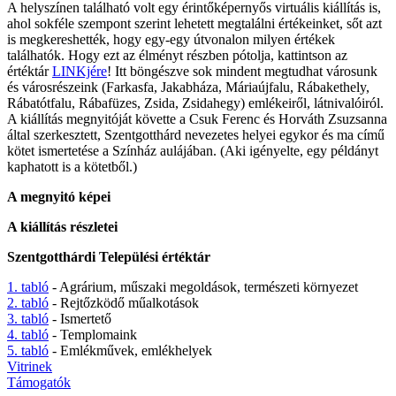
A helyszínen található volt egy érintőképernyős virtuális kiállítás is,
ahol sokféle szempont szerint lehetett megtalálni értékeinket, sőt azt
is megkereshették, hogy egy-egy útvonalon milyen értékek
találhatók. Hogy ezt az élményt részben pótolja, kattintson az
értéktár
LINKjére
! Itt böngészve sok mindent megtudhat városunk
és városrészeink (Farkasfa, Jakabháza, Máriaújfalu, Rábakethely,
Rábatótfalu, Rábafüzes, Zsida, Zsidahegy) emlékeiről, látnivalóiról.
A kiállítás megnyitóját követte a Csuk Ferenc és Horváth Zsuzsanna
által szerkesztett, Szentgotthárd nevezetes helyei egykor és ma című
kötet ismertetése a Színház aulájában. (Aki igényelte, egy példányt
kaphatott is a kötetből.)
A megnyitó képei
A kiállítás részletei
Szentgotthárdi Települési értéktár
1. tabló
- Agrárium, műszaki megoldások, természeti környezet
2. tabló
- Rejtőzködő műalkotások
3. tabló
- Ismertető
4. tabló
- Templomaink
5. tabló
- Emlékművek, emlékhelyek
Vitrinek
Támogatók