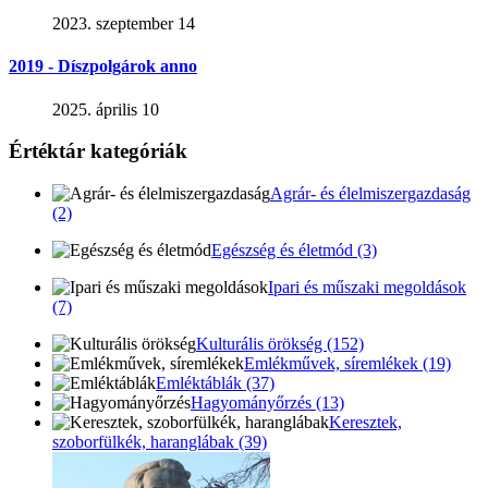
2023. szeptember 14
2019 - Díszpolgárok anno
2025. április 10
Értéktár kategóriák
Agrár- és élelmiszergazdaság
(2)
Egészség és életmód (3)
Ipari és műszaki megoldások
(7)
Kulturális örökség (152)
Emlékművek, síremlékek (19)
Emléktáblák (37)
Hagyományőrzés (13)
Keresztek,
szoborfülkék, haranglábak (39)