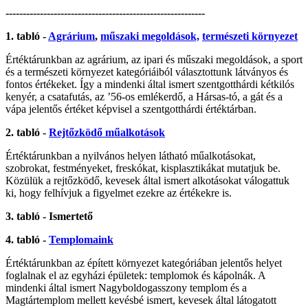
----------------------------------------------------------
1. tabló -
Agrárium
,
műszaki megoldások,
természeti környezet
Értéktárunkban az agrárium, az ipari és műszaki megoldások, a sport
és a természeti környezet kategóriáiból választottunk látványos és
fontos értékeket. Így a mindenki által ismert szentgotthárdi kétkilós
kenyér, a csatafutás, az ’56-os emlékerdő, a Hársas-tó, a gát és a
vápa jelentős értéket képvisel a szentgotthárdi értéktárban.
2. tabló -
Rejtőzködő műalkotások
Értéktárunkban a nyilvános helyen látható műalkotásokat,
szobrokat, festményeket, freskókat, kisplasztikákat mutatjuk be.
Közülük a rejtőzködő, kevesek által ismert alkotásokat válogattuk
ki, hogy felhívjuk a figyelmet ezekre az értékekre is.
3. tabló - Ismertető
4. tabló -
Templomaink
Értéktárunkban az épített környezet kategóriában jelentős helyet
foglalnak el az egyházi épületek: templomok és kápolnák. A
mindenki által ismert Nagyboldogasszony templom és a
Magtártemplom mellett kevésbé ismert, kevesek által látogatott