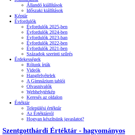
Állandó kiállítások
Időszaki kiállítások
Képtár
Évfordulók
Évfordulók 2025-ben
Évfordulók 2024-ben
Évfordulók 2023-ban
Évfordulók 2022-ben
Évfordulók 2021-ben
Századok szerinti szűrés
Érdekességek
Rólunk írták
Videók
Hangfelvételek
A Gimnázium tablói
Olvasnivalók
Webhelytérkép
Keresés az oldalon
Értéktár
Települési értéktár
Az Értéktárról
Hogyan készítsünk javaslatot?
Szentgotthárdi Értéktár - hagyományos