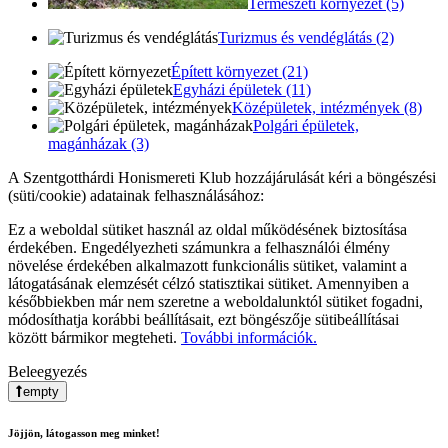
Természeti környezet (5)
Turizmus és vendéglátás (2)
Épített környezet (21)
Egyházi épületek (11)
Középületek, intézmények (8)
Polgári épületek,
magánházak (3)
A Szentgotthárdi Honismereti Klub hozzájárulását kéri a böngészési
(süti/cookie) adatainak felhasználásához:
Ez a weboldal sütiket használ az oldal működésének biztosítása
érdekében. Engedélyezheti számunkra a felhasználói élmény
növelése érdekében alkalmazott funkcionális sütiket, valamint a
látogatásának elemzését célzó statisztikai sütiket. Amennyiben a
későbbiekben már nem szeretne a weboldalunktól sütiket fogadni,
módosíthatja korábbi beállításait, ezt böngészője sütibeállításai
között bármikor megteheti.
További információk.
Beleegyezés
empty
Jöjjön, látogasson meg minket!