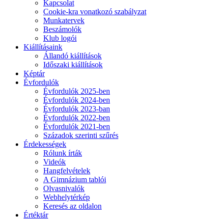
Kapcsolat
Cookie-kra vonatkozó szabályzat
Munkatervek
Beszámolók
Klub logói
Kiállításaink
Állandó kiállítások
Időszaki kiállítások
Képtár
Évfordulók
Évfordulók 2025-ben
Évfordulók 2024-ben
Évfordulók 2023-ban
Évfordulók 2022-ben
Évfordulók 2021-ben
Századok szerinti szűrés
Érdekességek
Rólunk írták
Videók
Hangfelvételek
A Gimnázium tablói
Olvasnivalók
Webhelytérkép
Keresés az oldalon
Értéktár