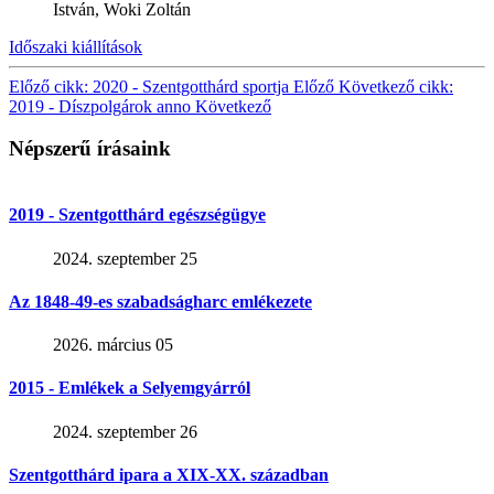
István, Woki Zoltán
Időszaki kiállítások
Előző cikk: 2020 - Szentgotthárd sportja
Előző
Következő cikk:
2019 - Díszpolgárok anno
Következő
Népszerű írásaink
2019 - Szentgotthárd egészségügye
2024. szeptember 25
Az 1848-49-es szabadságharc emlékezete
2026. március 05
2015 - Emlékek a Selyemgyárról
2024. szeptember 26
Szentgotthárd ipara a XIX-XX. században