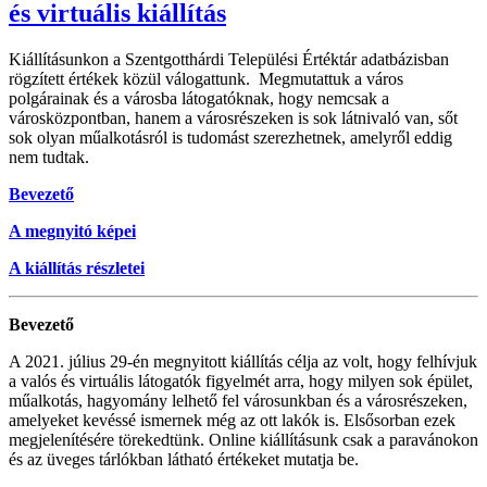
és virtuális kiállítás
Kiállításunkon a Szentgotthárdi Települési Értéktár adatbázisban
rögzített értékek közül válogattunk. Megmutattuk a város
polgárainak és a városba látogatóknak, hogy nemcsak a
városközpontban, hanem a városrészeken is sok látnivaló van, sőt
sok olyan műalkotásról is tudomást szerezhetnek, amelyről eddig
nem tudtak.
Bevezető
A megnyitó képei
A kiállítás részletei
Bevezető
A 2021. július 29-én megnyitott kiállítás célja az volt, hogy felhívjuk
a valós és virtuális látogatók figyelmét arra, hogy milyen sok épület,
műalkotás, hagyomány lelhető fel városunkban és a városrészeken,
amelyeket kevéssé ismernek még az ott lakók is. Elsősorban ezek
megjelenítésére törekedtünk. Online kiállításunk csak a paravánokon
és az üveges tárlókban látható értékeket mutatja be.