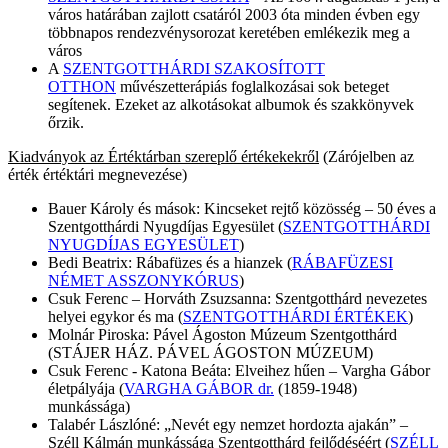
város határában zajlott csatáról 2003 óta minden évben egy
többnapos rendezvénysorozat keretében emlékezik meg a
város
A
SZENTGOTTHÁRDI SZAKOSÍTOTT
OTTHON
művészetterápiás foglalkozásai sok beteget
segítenek. Ezeket az alkotásokat albumok és szakkönyvek
őrzik.
Kiadványok az Értéktárban szereplő értékekekről
(Zárójelben az
érték értéktári megnevezése)
Bauer Károly és mások: Kincseket rejtő közösség – 50 éves a
Szentgotthárdi Nyugdíjas Egyesület (
SZENTGOTTHÁRDI
NYUGDÍJAS EGYESÜLET
)
Bedi Beatrix: Rábafüzes és a hianzek (
RÁBAFÜZESI
NÉMET ASSZONYKÓRUS
)
Csuk Ferenc – Horváth Zsuzsanna: Szentgotthárd nevezetes
helyei egykor és ma (
SZENTGOTTHÁRDI ÉRTÉKEK
)
Molnár Piroska: Pável Ágoston Múzeum Szentgotthárd
(STÁJER HÁZ. PÁVEL ÁGOSTON MÚZEUM)
Csuk Ferenc - Katona Beáta: Elveihez hűen – Vargha Gábor
életpályája (
VARGHA GÁBOR dr.
(1859-1948)
munkássága)
Talabér Lászlóné: „Nevét egy nemzet hordozta ajakán” –
Széll Kálmán munkássága Szentgotthárd fejlődéséért (
SZÉLL