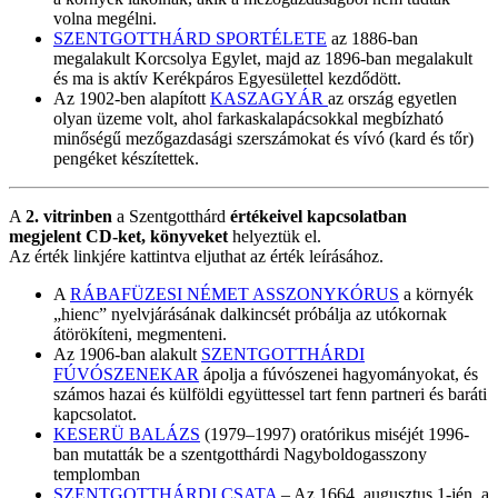
volna megélni.
SZENTGOTTHÁRD SPORTÉLETE
az 1886-ban
megalakult Korcsolya Egylet, majd az 1896-ban megalakult
és ma is aktív Kerékpáros Egyesülettel kezdődött.
Az 1902-ben alapított
KASZAGYÁR
az ország egyetlen
olyan üzeme volt, ahol farkaskalapácsokkal megbízható
minőségű mezőgazdasági szerszámokat és vívó (kard és tőr)
pengéket készítettek.
A
2. vitrinben
a Szentgotthárd
értékeivel kapcsolatban
megjelent CD-ket, könyveket
helyeztük el.
Az érték linkjére kattintva eljuthat az érték leírásához.
A
RÁBAFÜZESI NÉMET ASSZONYKÓRUS
a környék
„hienc” nyelvjárásának dalkincsét próbálja az utókornak
átörökíteni, megmenteni.
Az 1906-ban alakult
SZENTGOTTHÁRDI
FÚVÓSZENEKAR
ápolja a fúvószenei hagyományokat, és
számos hazai és külföldi együttessel tart fenn partneri és baráti
kapcsolatot.
KESERÜ BALÁZS
(1979–1997) oratórikus miséjét 1996-
ban mutatták be a szentgotthárdi Nagyboldogasszony
templomban
SZENTGOTTHÁRDI CSATA
– Az 1664. augusztus 1-jén, a