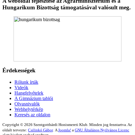
A weboldal fejlesztése az Agrárminisztérium és a
Hungarikum Bizottság támogatásával valósult meg.
Érdekességek
Rólunk írták
Videók
Hangfelvételek
A Gimnázium tablói
Olvasnivalók
Webhelytérkép
Keresés az oldalon
Copyright © 2026 Szentgotthárdi Honismereti Klub. Minden jog fenntartva. Az
oldalt tervezte:
Csilinkó Gábor
.
A
Joomla!
a
GNU Általános Nyilvános Licenc
alatt kiadott szabad szoftver.