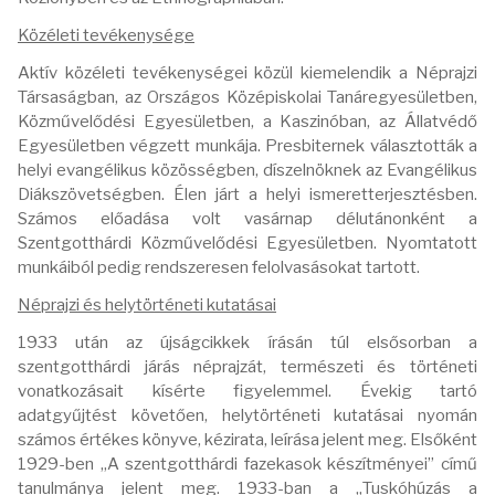
Közéleti tevékenysége
Aktív közéleti tevékenységei közül kiemelendik a Néprajzi
Társaságban, az Országos Középiskolai Tanáregyesületben,
Közművelődési Egyesületben, a Kaszinóban, az Állatvédő
Egyesületben végzett munkája. Presbiternek választották a
helyi evangélikus közösségben, díszelnöknek az Evangélikus
Diákszövetségben. Élen járt a helyi ismeretterjesztésben.
Számos előadása volt vasárnap délutánonként a
Szentgotthárdi Közművelődési Egyesületben. Nyomtatott
munkáiból pedig rendszeresen felolvasásokat tartott.
Néprajzi és helytörténeti kutatásai
1933 után az újságcikkek írásán túl elsősorban a
szentgotthárdi járás néprajzát, természeti és történeti
vonatkozásait kísérte figyelemmel. Évekig tartó
adatgyűjtést követően, helytörténeti kutatásai nyomán
számos értékes könyve, kézirata, leírása jelent meg. Elsőként
1929-ben „A szentgotthárdi fazekasok készítményei” című
tanulmánya jelent meg. 1933-ban a „Tuskóhúzás a