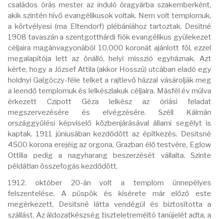
családos órás mester az induló óragyárba szakemberként,
akik szintén hívő evangélikusok voltak. Nem volt templomuk,
a körtvélyesi (ma Eltendorf) plébániához tartoztak. Desitné
1908 tavaszán a szentgotthárdi fiók evangélikus gyülekezet
céljaira magánvagyonából 10.000 koronát ajánlott föl, ezzel
megalapítója lett az önálló, helyi misszió egyháznak. Azt
kérte, hogy a József Attila (akkor Hosszú) utcában eladó egy
holdnyi Galgóczy-féle telket a rajtlevő házzal vásárolják meg
a leendő templomuk és lelkészlakuk céljaira. Másfél év múlva
érkezett Czipott Géza lelkész az óriási feladat
megszervezésére és elvégzésére. Széll Kálmán
országgyűlési képviselő közbenjárásával állami segélyt is
kaptak. 1911 júniusában kezdődött az építkezés. Desitsné
4500 korona erejéig az orgona, Grazban élő testvére, Eglow
Ottilia pedig a nagyharang beszerzését vállalta. Szinte
példátlan összefogás kezdődött.
1912. október 20-án volt a templom ünnepélyes
felszentelése. A püspök és kísérete már előző este
megérkezett, Desitsné látta vendégül és biztosította a
szállást. Az áldozatkészség tiszteletreméltó tanújelét adta, a