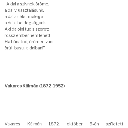
„A dal a szívnek öröme,
a dal vigasztalásunk,
a dal az élet melege
a dal a boldogságunk!
Aki dalolni tud s szeret:
rossz ember nem lehet!
Ha bánatod, örömed van:
örülj, busulj a dalban!”
Vakarcs Kálmán (1872-1952)
Vakarcs Kálmán 1872. október 5-én született