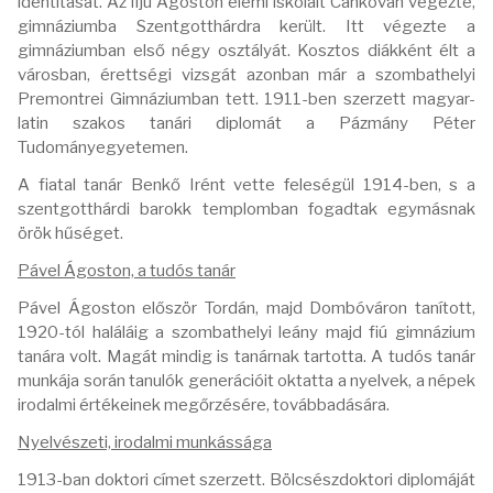
identitását. Az ifjú Ágoston elemi iskoláit Cankován végezte,
gimnáziumba Szentgotthárdra került. Itt végezte a
gimnáziumban első négy osztályát. Kosztos diákként élt a
városban, érettségi vizsgát azonban már a szombathelyi
Premontrei Gimnáziumban tett. 1911-ben szerzett magyar-
latin szakos tanári diplomát a Pázmány Péter
Tudományegyetemen.
A fiatal tanár Benkő Irént vette feleségül 1914-ben, s a
szentgotthárdi barokk templomban fogadtak egymásnak
örök hűséget.
Pável Ágoston, a tudós tanár
Pável Ágoston először Tordán, majd Dombóváron tanított,
1920-tól haláláig a szombathelyi leány majd fiú gimnázium
tanára volt. Magát mindig is tanárnak tartotta. A tudós tanár
munkája során tanulók generációit oktatta a nyelvek, a népek
irodalmi értékeinek megőrzésére, továbbadására.
Nyelvészeti, irodalmi munkássága
1913-ban doktori címet szerzett. Bölcsészdoktori diplomáját