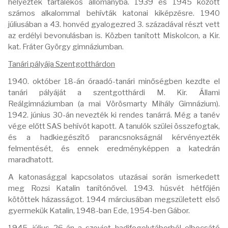
helyezték tartalékos állományba. 1939 és 1945 között
számos alkalommal behívták katonai kiképzésre. 1940
júliusában a 43. honvéd gyalogezred 3. századával részt vett
az erdélyi bevonulásban is. Közben tanított Miskolcon, a Kir.
kat. Fráter György gimnáziumban.
Tanári pályája Szentgotthárdon
1940. október 18-án óraadó-tanári minőségben kezdte el
tanári pályáját a szentgotthárdi M. Kir. Állami
Reálgimnáziumban (a mai Vörösmarty Mihály Gimnázium).
1942. június 30-án nevezték ki rendes tanárrá. Még a tanév
vége előtt SAS behívót kapott. A tanulók szülei összefogtak,
és a hadkiegészítő parancsnokságnál kérvényezték
felmentését, és ennek eredményképpen a katedrán
maradhatott.
A katonasággal kapcsolatos utazásai során ismerkedett
meg Rozsi Katalin tanítónővel. 1943. húsvét hétfőjén
kötöttek házasságot. 1944 márciusában megszületett első
gyermekük Katalin, 1948-ban Ede, 1954-ben Gábor.