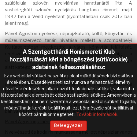
szülőfaluja szlovén nyelvjárása hangtanáról írta A
vashidegkúti szlovén nyelvjárás hangtana címmel, majd
1942-ben a Vend nyelvtant (nyomtatásban csak 2013-ban
jelent meg).
Pável Ágoston nyelvész, néprajzkutató, költő, könyvtár- és
múzeumszervező tanári hivatása mellett a szombathelyi
Kultúrpalotában megkezdte a városi könyvtár felújítását,
A Szentgotthárdi Honismereti Klub
rendszerezését, igazgatását. 1924-től haláláig a
hozzájárulását kéri a böngészési (süti/cookie)
szombathelyi múzeum könyvtárának őre volt. Tevékenysége
adatainak felhasználásához:
alatt kategorizálták a könyveket.
Ez a weboldal sütiket használ az oldal működésének biztosítása
Irodalmi munkássága is jelentős. A szlovén népköltészet és
érdekében. Engedélyezheti számunkra a felhasználói élmény
irodalom jeles alakjait ismertette meg a magyar olvasókkal
növelése érdekében alkalmazott funkcionális sütiket, valamint a
fordításaiban. Önálló kötetként szépirodalmi alkotásai is
látogatásának elemzését célzó statisztikai sütiket. Amennyiben a
megjelentek: A Vak völgy ölén így zsolozsmázok című
későbbiekben már nem szeretne a weboldalunktól sütiket fogadni,
verseskötete 1933-ban, a Felgyújtott erdő 1936-ban. 1976-
módosíthatja korábbi beállításait, ezt böngészője sütibeállításai
ban válogatott műfordításai és versei is megjelentek.
között bármikor megteheti.
További információk.
Pável Ágoston, a néprajzkutató
Beleegyezés
Nyelvészeti és irodalmi munkássága mellett néprajzi anyagot