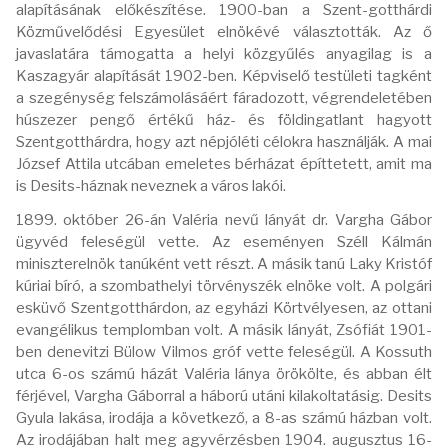
alapításának előkészítése. 1900-ban a Szent-gotthárdi
Közművelődési Egyesület elnökévé választották. Az ő
javaslatára támogatta a helyi közgyűlés anyagilag is a
Kaszagyár alapítását 1902-ben. Képviselő testületi tagként
a szegénység felszámolásáért fáradozott, végrendeletében
húszezer pengő értékű ház- és földingatlant hagyott
Szentgotthárdra, hogy azt népjóléti célokra használják. A mai
József Attila utcában emeletes bérházat építtetett, amit ma
is Desits-háznak neveznek a város lakói.
1899. október 26-án Valéria nevű lányát dr. Vargha Gábor
ügyvéd feleségül vette. Az eseményen Széll Kálmán
miniszterelnök tanúként vett részt. A másik tanú Laky Kristóf
kúriai bíró, a szombathelyi törvényszék elnöke volt. A polgári
esküvő Szentgotthárdon, az egyházi Körtvélyesen, az ottani
evangélikus templomban volt. A másik lányát, Zsófiát 1901-
ben denevitzi Bülow Vilmos gróf vette feleségül. A Kossuth
utca 6-os számú házát Valéria lánya örökölte, és abban élt
férjével, Vargha Gáborral a háború utáni kilakoltatásig. Desits
Gyula lakása, irodája a következő, a 8-as számú házban volt.
Az irodájában halt meg agyvérzésben 1904. augusztus 16-