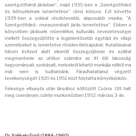
szentgotthárdi járásban”, majd 1935-ben a „Szentgotthárd
és környékének ismertetése” című könyve. Ezt követte
1939-ben a sokkal részletesebb, alaposabb munka, "A
Szentgotthárd– muraszombati járás ismertetése”. Ebben a
könyvében járásunk műemlékei, kulturális nevezetességei
mellett összegyűjtötte a legjelentősebb egyházi és világi
személyeket is, ismertetve röviden életrajzukat. Kutatásaival
három évtized alatt sikerült összegyűjtenie és ezáltal
megmentenie az utókor számára az itt élő lakosság
hagyományait, szokásait, melyekről kitartó munkája nélkül ma
már nem is tudhatnánk. Fáradhatatlanul végzett
tevékenységét 1920 és 1951 közt folytatta környékünkön.
Felesége elhunyta után lányához költözött Csórra. Ott halt
meg csendesen, szinte munka közben 1952. március 3-án.
Dr. Székely Ernő (1884-1960)