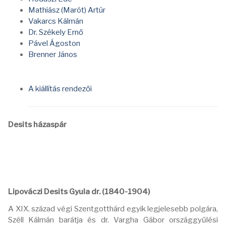
Mathiász (Marót) Artúr
Vakarcs Kálmán
Dr. Székely Ernő
Pável Ágoston
Brenner János
A kiállítás rendezői
Desits házaspár
Lipováczi Desits Gyula dr. (1840-1904)
A XIX. század végi Szentgotthárd egyik legjelesebb polgára,
Széll Kálmán barátja és dr. Vargha Gábor országgyűlési