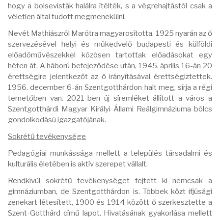
hogy a bolsevisták halálra ítélték, s a végrehajtástól csak a
véletlen által tudott megmenekülni.
Nevét Mathiászról Marótra magyarosította. 1925 nyarán az ő
szervezésével helyi és műkedvelő budapesti és külföldi
előadóművészekkel közösen tartottak előadásokat egy
héten át. A háború befejeződése után, 1945. április 16-án 20
érettségire jelentkezőt az ő irányításával érettségiztettek.
1956. december 6-án Szentgotthárdon halt meg, sírja a régi
temetőben van. 2021-ben új síremléket állított a város a
Szentgotthárdi Magyar Királyi Állami Reálgimnáziuma bölcs
gondolkodású igazgatójának.
Sokrétű tevékenysége
Pedagógiai munkássága mellett a település társadalmi és
kulturális életében is aktív szerepet vállalt.
Rendkívül sokrétű tevékenységet fejtett ki nemcsak a
gimnáziumban, de Szentgotthárdon is. Többek közt ifjúsági
zenekart létesített, 1900 és 1914 között ő szerkesztette a
Szent-Gotthárd című lapot. Hivatásának gyakorlása mellett