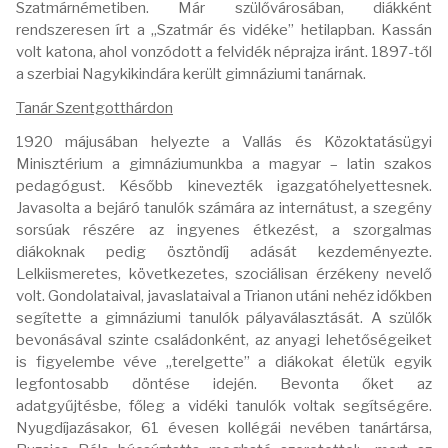
Szatmárnémetiben. Már szülővárosában, diákként
rendszeresen írt a „Szatmár és vidéke” hetilapban. Kassán
volt katona, ahol vonzódott a felvidék néprajza iránt. 1897-től
a szerbiai Nagykikindára került gimnáziumi tanárnak.
Tanár Szentgotthárdon
1920 májusában helyezte a Vallás és Közoktatásügyi
Minisztérium a gimnáziumunkba a magyar – latin szakos
pedagógust. Később kinevezték igazgatóhelyettesnek.
Javasolta a bejáró tanulók számára az internátust, a szegény
sorsúak részére az ingyenes étkezést, a szorgalmas
diákoknak pedig ösztöndíj adását kezdeményezte.
Lelkiismeretes, következetes, szociálisan érzékeny nevelő
volt. Gondolataival, javaslataival a Trianon utáni nehéz időkben
segítette a gimnáziumi tanulók pályaválasztását. A szülők
bevonásával szinte családonként, az anyagi lehetőségeiket
is figyelembe véve „terelgette” a diákokat életük egyik
legfontosabb döntése idején. Bevonta őket az
adatgyűjtésbe, főleg a vidéki tanulók voltak segítségére.
Nyugdíjazásakor, 61 évesen kollégái nevében tanártársa,