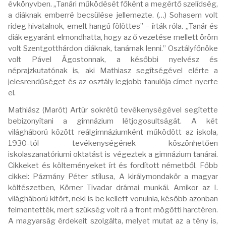
évkönyvben. „Tanári működését főként a megértő szelídség,
a diáknak emberré becsülése jellemezte. (…) Sohasem volt
rideg hivatalnok, emelt hangú fölöttes” – írták róla. „Tanár és
diák egyaránt elmondhatta, hogy az ő vezetése mellett öröm
volt Szentgotthárdon diáknak, tanárnak lenni.” Osztályfőnöke
volt Pável Ágostonnak, a későbbi nyelvész és
néprajzkutatónak is, aki Mathiasz segítségével elérte a
jelesrendűséget és az osztály legjobb tanulója címet nyerte
el.
Mathiász (Marót) Artúr sokrétű tevékenységével segítette
bebizonyítani a gimnázium létjogosultságát. A két
világháború között reálgimnáziumként működött az iskola,
1930-tól tevékenységének köszönhetően
iskolaszanatóriumi oktatást is végeztek a gimnázium tanárai.
Cikkeket és költeményeket írt és fordított németből. Főbb
cikkei: Pázmány Péter stílusa, A királymondakör a magyar
költészetben, Körner Tivadar drámai munkái. Amikor az I.
világháború kitört, neki is be kellett vonulnia, később azonban
felmentették, mert szükség volt rá a front mögötti harctéren.
A magyarság érdekeit szolgálta, melyet mutat az a tény is,