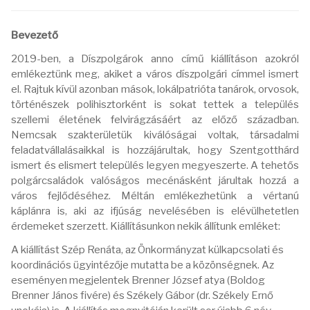
Bevezető
2019-ben, a Díszpolgárok anno című kiállításon azokról
emlékeztünk meg, akiket a város díszpolgári címmel ismert
el. Rajtuk kívül azonban mások, lokálpatrióta tanárok, orvosok,
történészek polihisztorként is sokat tettek a település
szellemi életének felvirágzásáért az előző században.
Nemcsak szakterületük kiválóságai voltak, társadalmi
feladatvállalásaikkal is hozzájárultak, hogy Szentgotthárd
ismert és elismert település legyen megyeszerte. A tehetős
polgárcsaládok valóságos mecénásként járultak hozzá a
város fejlődéséhez. Méltán emlékezhetünk a vértanú
káplánra is, aki az ifjúság nevelésében is elévülhetetlen
érdemeket szerzett. Kiállításunkon nekik állítunk emléket:
A kiállítást Szép Renáta, az Önkormányzat külkapcsolati és
koordinációs ügyintézője mutatta be a közönségnek. Az
eseményen megjelentek Brenner József atya (Boldog
Brenner János fivére) és Székely Gábor (dr. Székely Ernő