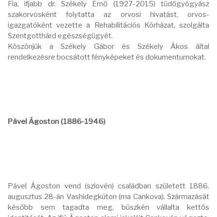
Fia, ifjabb dr. Székely Ernő (1927-2015) tüdőgyógyász
szakorvosként folytatta az orvosi hivatást, orvos-
igazgatóként vezette a Rehabilitációs Kórházat, szolgálta
Szentgotthárd egészségügyét.
Köszönjük a Székely Gábor és Székely Ákos által
rendelkezésre bocsátott fényképeket és dokumentumokat.
Pável Ágoston (1886-1946)
Pável Ágoston vend (szlovén) családban született 1886.
augusztus 28-án Vashidegkúton (ma Cankova). Származását
később sem tagadta meg, büszkén vállalta kettős