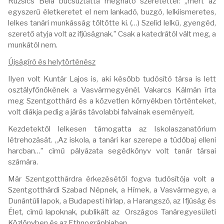
Ruzsics Béla búcsúztatta megható szeretettel: „mert az
egyszerű életkeretet el nem lankadó, buzgó, lelkiismeretes,
lelkes tanári munkásság töltötte ki. (…) Szelíd lelkű, gyengéd,
szerető atyja volt az ifjúságnak.” Csak a katedrától vált meg, a
munkától nem.
Újságíró és helytörténész
Ilyen volt Kuntár Lajos is, aki később tudósító társa is lett
osztályfőnökének a Vasvármegyénél. Vakarcs Kálmán írta
meg Szentgotthárd és a közvetlen környékben történteket,
volt diákja pedig a járás távolabbi falvainak eseményeit.
Kezdetektől lelkesen támogatta az Iskolaszanatórium
létrehozását. „Az iskola, a tanári kar szerepe a tüdőbaj elleni
harcban…” című pályázata segédkönyv volt tanár társai
számára.
Már Szentgotthárdra érkezésétől fogva tudósítója volt a
Szentgotthárdi Szabad Népnek, a Hírnek, a Vasvármegye, a
Dunántúli lapok, a Budapesti hírlap, a Harangszó, az Ifjúság és
Élet, című lapoknak, publikált az Országos Tanáregyesületi
Közlönyben és az Ethnográphiaban.