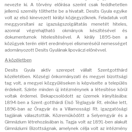
nevezte ki. A törvény előírása szerint csak feddhetetlen
jellemű személy tölthette be a hivatalt. Desits Gyula egyike
volt az első kinevezett királyi közjegyzőknek. Feladatuk volt
meggyorsítani az igazságszolgáltatás menetét hiteles,
azonnal végrehajtható okmányok készítésével és
dokumentumok hitelesítésével. A király 1895-ben a
közügyek terén elért eredményei elismeréséül nemességet
adományozott Desits Gyulának lipováczi előnévvel.
A közéletben
Desits Gyula aktív szerepet vállalt Szentgotthárd
közéletében. Községi önkormányzati és megyei bizottsági
tag volt, a megyei közgyűléseken is képviselte a település
érdekeit. Szinte minden új intézménynek a létesítése körül
voltak érdemei. Bekapcsolódott az üzemek irányításába:
1894-ben a Szent-gotthárdi Első Téglagyár Rt. elnöke lett,
1896-ban az Óragyár és a Villamossági Rt. igazgatósági
tagjának választották. Közreműködött a Selyemgyár és a
Gimnázium létrehozásában is. Tagja volt az 1891-ben alakult
Gimnáziumi Bizottságnak, amelynek célja volt az intézmény