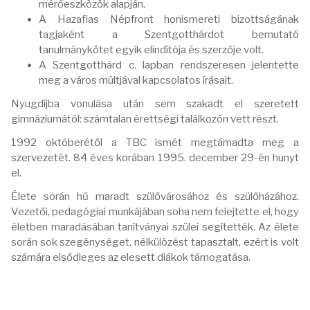
mérőeszközök alapján.
A Hazafias Népfront honismereti bizottságának
tagjaként a Szentgotthárdot bemutató
tanulmánykötet egyik elindítója és szerzője volt.
A Szentgotthárd c. lapban rendszeresen jelentette
meg a város múltjával kapcsolatos írásait.
Nyugdíjba vonulása után sem szakadt el szeretett
gimnáziumától: számtalan érettségi találkozón vett részt.
1992 októberétől a TBC ismét megtámadta meg a
szervezetét. 84 éves korában 1995. december 29-én hunyt
el.
Élete során hű maradt szülővárosához és szülőházához.
Vezetői, pedagógiai munkájában soha nem felejtette el, hogy
életben maradásában tanítványai szülei segítették. Az élete
során sok szegénységet, nélkülözést tapasztalt, ezért is volt
számára elsődleges az elesett diákok támogatása.