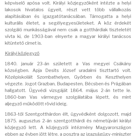
képviselő apósa volt. Királyi közjegyzőként intézte a helyi
lakosok hivatalos ügyeit, részt vett több vállalkozás
alapításában és igazgatótanácsában. Támogatta a helyi
kulturális életet, a segélyegyesületeket. A köz érdekét
szolgáló munkásságával nem csak a gotthárdiak tiszteletét
vívta ki, de 1903-ban elnyerte a magyar királyi tanácsos
kitüntető címet is.
Királyi közjegyző
1840. január 23-án született a Vas megyei Csákány
községben. Apja Desits József uradalmi tiszttartó volt.
Középiskoláit Szombathelyen, Győrben és Keszthelyen
végezte. Jogot Grazban, Budapesten, Bécsben és Prágában
hallgatott. Ügyvédi vizsgáját 1864. május 2-án tette le.
1860-ban Vas vármegye szolgálatába lépett, és mint
aljegyző működött rövid ideig.
1863-től Szentgotthárdon élt, ügyvédként dolgozott, majd
1875. augusztus 2-án szentgotthárdi és németújvári királyi
közjegyző lett. A közjegyzői intézmény Magyarországon
ebben az évben jött létre, a posztra az igazságügy-miniszter