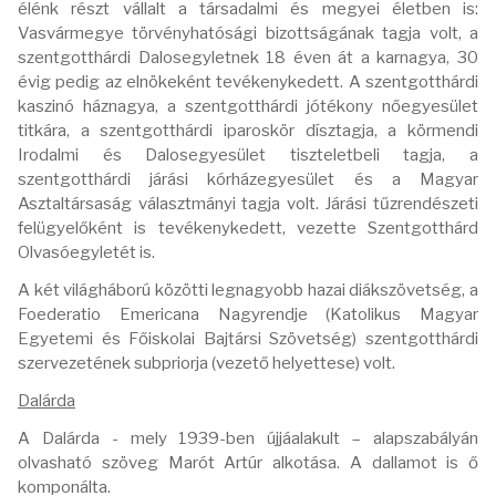
élénk részt vállalt a társadalmi és megyei életben is:
Vasvármegye törvényhatósági bizottságának tagja volt, a
szentgotthárdi Dalosegyletnek 18 éven át a karnagya, 30
évig pedig az elnökeként tevékenykedett. A szentgotthárdi
kaszinó háznagya, a szentgotthárdi jótékony nőegyesület
titkára, a szentgotthárdi iparoskör dísztagja, a körmendi
Irodalmi és Dalosegyesület tiszteletbeli tagja, a
szentgotthárdi járási kórházegyesület és a Magyar
Asztaltársaság választmányi tagja volt. Járási tűzrendészeti
felügyelőként is tevékenykedett, vezette Szentgotthárd
Olvasóegyletét is.
A két világháború közötti legnagyobb hazai diákszövetség, a
Foederatio Emericana Nagyrendje (Katolikus Magyar
Egyetemi és Főiskolai Bajtársi Szövetség) szentgotthárdi
szervezetének subpriorja (vezető helyettese) volt.
Dalárda
A Dalárda - mely 1939-ben újjáalakult – alapszabályán
olvasható szöveg Marót Artúr alkotása. A dallamot is ő
komponálta.