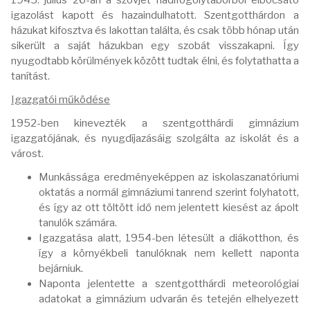
1945. július 26-án a szovjet hadifogolytáborból elbocsátó
igazolást kapott és hazaindulhatott. Szentgotthárdon a
házukat kifosztva és lakottan találta, és csak több hónap után
sikerült a saját házukban egy szobát visszakapni. Így
nyugodtabb körülmények között tudtak élni, és folytathatta a
tanítást.
Igazgatói működése
1952-ben kinevezték a szentgotthárdi gimnázium
igazgatójának, és nyugdíjazásáig szolgálta az iskolát és a
várost.
Munkássága eredményeképpen az iskolaszanatóriumi
oktatás a normál gimnáziumi tanrend szerint folyhatott,
és így az ott töltött idő nem jelentett kiesést az ápolt
tanulók számára.
Igazgatása alatt, 1954-ben létesült a diákotthon, és
így a környékbeli tanulóknak nem kellett naponta
bejárniuk.
Naponta jelentette a szentgotthárdi meteorológiai
adatokat a gimnázium udvarán és tetején elhelyezett