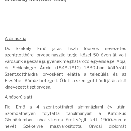
A dinasztia
Dr. Székely Ernő járási tiszti főorvos nevezetes
szentgotthárdi orvosdinasztia tagja, közel 50 éven át volt
városunk egészségügyének meghatározó egyénisége. Apja,
dr. Schlesinger Ármin (1849-1912) 1880-ban költözött
Szentgotthárdra, orvosként ellátta a település és az
Erzsébet Kórház betegeit. Ő lett a szentgotthárdi járás első
kinevezett tisztiorvosa.
A háború alatt
Fia, Ernő a 4 szentgotthárdi algimnáziumi év után,
Szombathelyen folytatta tanulmányait a Katolikus
Gimnáziumban, ahol sikeres érettségit tett. 1900-ban a
nevét Székelyre magyarosította. Orvosi diplomát