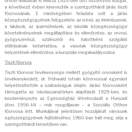
orvosi feladatait is ellátta. 1925-ben tett tisztiorvosi vizsgát,
a következő évben kinevezték a szentgotthárdi járás tiszti
főorvosának. E minőségében feladata volt a járás
közegészségügyének felügyelete: az ivóvíz, az élelmiszerek,
a lakások, az iparműhelyek, az iskolák közegészségügyi
követelményeinek megállapítása és ellenőrzése, az orvosi,
gyógyszerészi, szülésznői és halottkémi szolgálat
előírásának betartatása, a vasutak közegészségügyi
helyzetének ellenőrzése, a kuruzslás megakadályozása.
Tiszti főorvos
Tiszti főorvosi tevékenysége mellett gyógyító orvosként is
tevékenykedett, dr. Frühwald István körorvossal egymást
helyettesítették a szabadságuk idején. Járási főorvosként
támogatta az Iskolaszanatórium alapítását 1929-ben, és
kezdeményezte az Egészségház létrehozását a Hunyadi
úton. 1956-tól – már nyugdíjasan – a Szociális Otthon
főorvosa lett. Munkájával jelentősen hozzájárult városunk
egészségügyének fejlődéséhez. 1960-ban halt meg, sírja a
szentgotthárdi temetőben van.