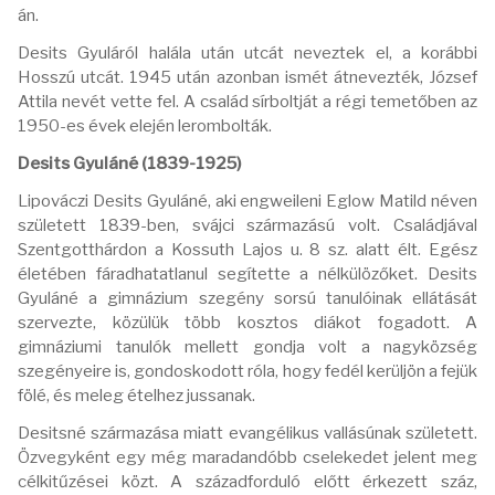
án.
Desits Gyuláról halála után utcát neveztek el, a korábbi
Hosszú utcát. 1945 után azonban ismét átnevezték, József
Attila nevét vette fel. A család sírboltját a régi temetőben az
1950-es évek elején lerombolták.
Desits Gyuláné (1839-1925)
Lipováczi Desits Gyuláné, aki engweileni Eglow Matild néven
született 1839-ben, svájci származású volt. Családjával
Szentgotthárdon a Kossuth Lajos u. 8 sz. alatt élt. Egész
életében fáradhatatlanul segítette a nélkülözőket. Desits
Gyuláné a gimnázium szegény sorsú tanulóinak ellátását
szervezte, közülük több kosztos diákot fogadott. A
gimnáziumi tanulók mellett gondja volt a nagyközség
szegényeire is, gondoskodott róla, hogy fedél kerüljön a fejük
fölé, és meleg ételhez jussanak.
Desitsné származása miatt evangélikus vallásúnak született.
Özvegyként egy még maradandóbb cselekedet jelent meg
célkitűzései közt. A századforduló előtt érkezett száz,