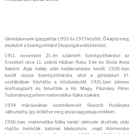
Gimnáziumunk igazgatója 1952 és 1973 között. Ő kapta meg
elsőként a Szentgotthárd Díszpolgára kitüntetést.
1911. november 21-én született Szentgotthárdon az
Erzsébet utca 11. számú házban Ruisz Ede és Boda Anna
fiaként. Apja halála után hadiárvaházba került. 1928-ban
került vissza Szentgotthárdra, ahol a gimnázium VI.
osztályában folytatta a középiskolát. 1931-ben jelesen
érettségizett és felvették a Kir. Magy. Pázmány Péter
Tudományegyetem matematika-fizika szakára.
1934 márciusában vezetéknevét Ruiszról Hodászira
változtatta, így örökítve meg anyai nagyanyja emlékét.
1936-ban, matematika-fizika tanári oklevele átvétele után
rögtön behívták katonai kiképzésre, majd Körmendre