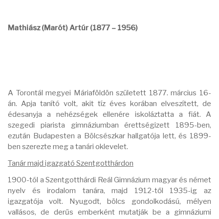
Mathiász (Marót) Artúr (1877 – 1956)
A Torontál megyei Máriaföldön született 1877. március 16-
án. Apja tanító volt, akit tíz éves korában elveszített, de
édesanyja a nehézségek ellenére iskoláztatta a fiát. A
szegedi piarista gimnáziumban érettségizett 1895-ben,
ezután Budapesten a Bölcsészkar hallgatója lett, és 1899-
ben szerezte meg a tanári oklevelet.
Tanár majd igazgató Szentgotthárdon
1900-tól a Szentgotthárdi Reál Gimnázium magyar és német
nyelv és irodalom tanára, majd 1912-től 1935-ig az
igazgatója volt. Nyugodt, bölcs gondolkodású, mélyen
vallásos, de derűs emberként mutatják be a gimnáziumi