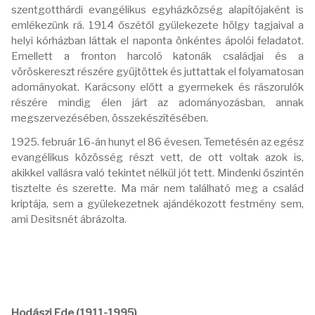
szentgotthárdi evangélikus egyházközség alapítójaként is
emlékezünk rá. 1914 őszétől gyülekezete hölgy tagjaival a
helyi kórházban láttak el naponta önkéntes ápolói feladatot.
Emellett a fronton harcoló katonák családjai és a
vöröskereszt részére gyűjtöttek és juttattak el folyamatosan
adományokat. Karácsony előtt a gyermekek és rászorulók
részére mindig élen járt az adományozásban, annak
megszervezésében, összekészítésében.
1925. február 16-án hunyt el 86 évesen. Temetésén az egész
evangélikus közösség részt vett, de ott voltak azok is,
akikkel vallásra való tekintet nélkül jót tett. Mindenki őszintén
tisztelte és szerette. Ma már nem található meg a család
kriptája, sem a gyülekezetnek ajándékozott festmény sem,
ami Desitsnét ábrázolta.
Hodászi Ede (1911-1995)