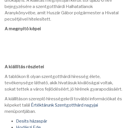
unokája) is. A kiállítás megnyitóján került sor újabb 6 név
bejegyzésére a szentgotthárdi Halhatatlanok
Aranykönyvébe, amit Huszár Gábor polgármester a Hivatal
pecsétjével hitelesített.
A megnyitó képei
A kiállítás részletei
A tablókon 8 olyan szentgotthárdi híresség élete,
tevékenysége látható, akik hivatásuk kiválóságai voltak,
sokat tettek a város fejlődéséért, jó hírének gyarapodásáért.
A kiállításon szereplő hírességekről további információkat és
képeket talál
Értéktárunk Szentgotthárd nagyjai
menüpontjában.
Desits házaspár
Hodászi Ede