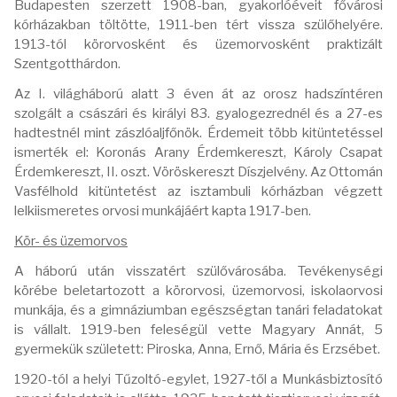
Budapesten szerzett 1908-ban, gyakorlóéveit fővárosi
kórházakban töltötte, 1911-ben tért vissza szülőhelyére.
1913-tól körorvosként és üzemorvosként praktizált
Szentgotthárdon.
Az I. világháború alatt 3 éven át az orosz hadszíntéren
szolgált a császári és királyi 83. gyalogezrednél és a 27-es
hadtestnél mint zászlóaljfőnök. Érdemeit több kitüntetéssel
ismerték el: Koronás Arany Érdemkereszt, Károly Csapat
Érdemkereszt, II. oszt. Vöröskereszt Díszjelvény. Az Ottomán
Vasfélhold kitüntetést az isztambuli kórházban végzett
lelkiismeretes orvosi munkájáért kapta 1917-ben.
Kör- és üzemorvos
A háború után visszatért szülővárosába. Tevékenységi
körébe beletartozott a körorvosi, üzemorvosi, iskolaorvosi
munkája, és a gimnáziumban egészségtan tanári feladatokat
is vállalt. 1919-ben feleségül vette Magyary Annát, 5
gyermekük született: Piroska, Anna, Ernő, Mária és Erzsébet.
1920-tól a helyi Tűzoltó-egylet, 1927-től a Munkásbiztosító