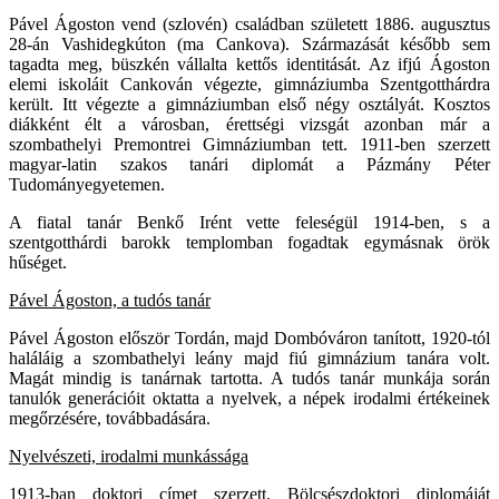
Pável Ágoston vend (szlovén) családban született 1886. augusztus
28-án Vashidegkúton (ma Cankova). Származását később sem
tagadta meg, büszkén vállalta kettős identitását. Az ifjú Ágoston
elemi iskoláit Cankován végezte, gimnáziumba Szentgotthárdra
került. Itt végezte a gimnáziumban első négy osztályát. Kosztos
diákként élt a városban, érettségi vizsgát azonban már a
szombathelyi Premontrei Gimnáziumban tett. 1911-ben szerzett
magyar-latin szakos tanári diplomát a Pázmány Péter
Tudományegyetemen.
A fiatal tanár Benkő Irént vette feleségül 1914-ben, s a
szentgotthárdi barokk templomban fogadtak egymásnak örök
hűséget.
Pável Ágoston, a tudós tanár
Pável Ágoston először Tordán, majd Dombóváron tanított, 1920-tól
haláláig a szombathelyi leány majd fiú gimnázium tanára volt.
Magát mindig is tanárnak tartotta. A tudós tanár munkája során
tanulók generációit oktatta a nyelvek, a népek irodalmi értékeinek
megőrzésére, továbbadására.
Nyelvészeti, irodalmi munkássága
1913-ban doktori címet szerzett. Bölcsészdoktori diplomáját