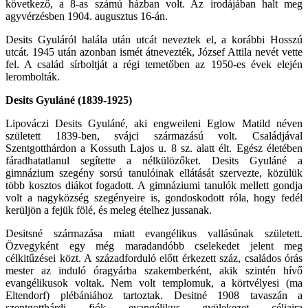
következő, a 8-as számú házban volt. Az irodájában halt meg
agyvérzésben 1904. augusztus 16-án.
Desits Gyuláról halála után utcát neveztek el, a korábbi Hosszú
utcát. 1945 után azonban ismét átnevezték, József Attila nevét vette
fel. A család sírboltját a régi temetőben az 1950-es évek elején
lerombolták.
Desits Gyuláné (1839-1925)
Lipováczi Desits Gyuláné, aki engweileni Eglow Matild néven
született 1839-ben, svájci származású volt. Családjával
Szentgotthárdon a Kossuth Lajos u. 8 sz. alatt élt. Egész életében
fáradhatatlanul segítette a nélkülözőket. Desits Gyuláné a
gimnázium szegény sorsú tanulóinak ellátását szervezte, közülük
több kosztos diákot fogadott. A gimnáziumi tanulók mellett gondja
volt a nagyközség szegényeire is, gondoskodott róla, hogy fedél
kerüljön a fejük fölé, és meleg ételhez jussanak.
Desitsné származása miatt evangélikus vallásúnak született.
Özvegyként egy még maradandóbb cselekedet jelent meg
célkitűzései közt. A századforduló előtt érkezett száz, családos órás
mester az induló óragyárba szakemberként, akik szintén hívő
evangélikusok voltak. Nem volt templomuk, a körtvélyesi (ma
Eltendorf) plébániához tartoztak. Desitné 1908 tavaszán a
szentgotthárdi fiók evangélikus gyülekezet céljaira