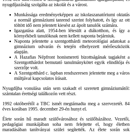
nyugdíjazásáig szolgálta az iskolát és a várost.
Munkássága eredményeképpen az iskolaszanatóriumi oktatás
a normál gimnáziumi tanrend szerint folyhatott, és így az ott
töltött idő nem jelentett kiesést az ápolt tanulók számára.
Igazgatása alatt, 1954-ben létesült a diákotthon, és így a
környékbeli tanulóknak nem kellett naponta bejárniuk.
Naponta jelentette a szentgotthárdi meteorológiai adatokat a
gimnázium udvarán és tetején elhelyezett mérőeszközök
alapján.
A Hazafias Népfront honismereti bizottságának tagjaként a
Szentgotthárdot bemutató tanulmánykötet egyik elindítója és
szerzője volt.
A Szentgotthárd c. lapban rendszeresen jelentette meg a város
múltjával kapcsolatos írásait.
Nyugdíjba vonulása után sem szakadt el szeretett gimnáziumától:
számtalan érettségi találkozón vett részt.
1992 októberétől a TBC ismét megtámadta meg a szervezetét. 84
éves korában 1995. december 29-én hunyt el.
Élete során hű maradt szülővárosához és szülőházához. Vezetői,
pedagógiai munkájában soha nem felejtette el, hogy életben
maradásában tanítványai szülei segítették. Az élete során sok