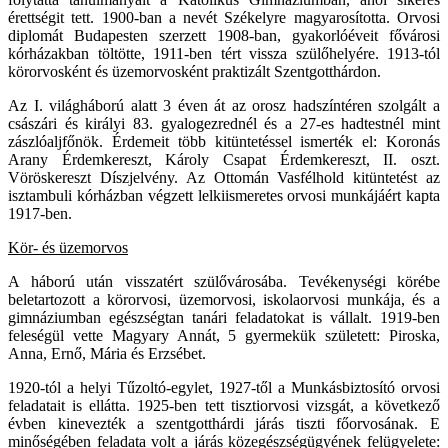
érettségit tett. 1900-ban a nevét Székelyre magyarosította. Orvosi
diplomát Budapesten szerzett 1908-ban, gyakorlóéveit fővárosi
kórházakban töltötte, 1911-ben tért vissza szülőhelyére. 1913-tól
körorvosként és üzemorvosként praktizált Szentgotthárdon.
Az I. világháború alatt 3 éven át az orosz hadszíntéren szolgált a
császári és királyi 83. gyalogezrednél és a 27-es hadtestnél mint
zászlóaljfőnök. Érdemeit több kitüntetéssel ismerték el: Koronás
Arany Érdemkereszt, Károly Csapat Érdemkereszt, II. oszt.
Vöröskereszt Díszjelvény. Az Ottomán Vasfélhold kitüntetést az
isztambuli kórházban végzett lelkiismeretes orvosi munkájáért kapta
1917-ben.
Kör- és üzemorvos
A háború után visszatért szülővárosába. Tevékenységi körébe
beletartozott a körorvosi, üzemorvosi, iskolaorvosi munkája, és a
gimnáziumban egészségtan tanári feladatokat is vállalt. 1919-ben
feleségül vette Magyary Annát, 5 gyermekük született: Piroska,
Anna, Ernő, Mária és Erzsébet.
1920-tól a helyi Tűzoltó-egylet, 1927-től a Munkásbiztosító orvosi
feladatait is ellátta. 1925-ben tett tisztiorvosi vizsgát, a következő
évben kinevezték a szentgotthárdi járás tiszti főorvosának. E
minőségében feladata volt a járás közegészségügyének felügyelete: