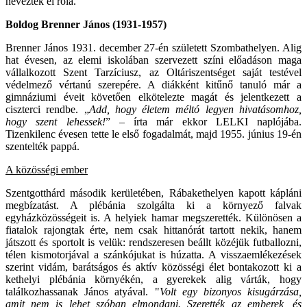
neveztek el róla.
Boldog Brenner János (1931-1957)
Brenner János 1931. december 27-én született Szombathelyen. Alig
hat évesen, az elemi iskolában szervezett színi előadáson maga
vállalkozott Szent Tarzíciusz, az Oltáriszentséget saját testével
védelmező vértanú szerepére. A diákként kitűnő tanuló már a
gimnáziumi éveit követően elkötelezte magát és jelentkezett a
ciszterci rendbe. „
Add, hogy életem méltó legyen hivatásomhoz,
hogy szent lehessek!
” – írta már ekkor LELKI naplójába.
Tizenkilenc évesen tette le első fogadalmát, majd 1955. június 19-én
szentelték pappá.
A közösségi ember
Szentgotthárd második kerületében, Rábakethelyen kapott kápláni
megbízatást. A plébánia szolgálta ki a környező falvak
egyházközösségeit is. A helyiek hamar megszerették. Különösen a
fiatalok rajongtak érte, nem csak hittanórát tartott nekik, hanem
játszott és sportolt is velük: rendszeresen beállt közéjük futballozni,
télen kismotorjával a szánkójukat is húzatta. A visszaemlékezések
szerint vidám, barátságos és aktív közösségi élet bontakozott ki a
kethelyi plébánia környékén, a gyerekek alig várták, hogy
találkozhassanak János atyával. "
Volt egy bizonyos kisugárzása,
amit nem is lehet szóban elmondani. Szerették az emberek, és