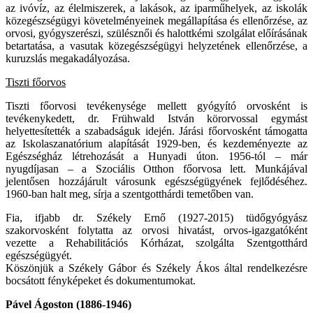
az ivóvíz, az élelmiszerek, a lakások, az iparműhelyek, az iskolák
közegészségügyi követelményeinek megállapítása és ellenőrzése, az
orvosi, gyógyszerészi, szülésznői és halottkémi szolgálat előírásának
betartatása, a vasutak közegészségügyi helyzetének ellenőrzése, a
kuruzslás megakadályozása.
Tiszti főorvos
Tiszti főorvosi tevékenysége mellett gyógyító orvosként is
tevékenykedett, dr. Frühwald István körorvossal egymást
helyettesítették a szabadságuk idején. Járási főorvosként támogatta
az Iskolaszanatórium alapítását 1929-ben, és kezdeményezte az
Egészségház létrehozását a Hunyadi úton. 1956-tól – már
nyugdíjasan – a Szociális Otthon főorvosa lett. Munkájával
jelentősen hozzájárult városunk egészségügyének fejlődéséhez.
1960-ban halt meg, sírja a szentgotthárdi temetőben van.
Fia, ifjabb dr. Székely Ernő (1927-2015) tüdőgyógyász
szakorvosként folytatta az orvosi hivatást, orvos-igazgatóként
vezette a Rehabilitációs Kórházat, szolgálta Szentgotthárd
egészségügyét.
Köszönjük a Székely Gábor és Székely Ákos által rendelkezésre
bocsátott fényképeket és dokumentumokat.
Pável Ágoston (1886-1946)