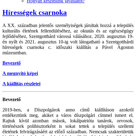
Hogyan készítsünk javaslatot?
Hírességek csarnoka
A XX. században jelentős személyiségek járultak hozzá a település
kulturális életének fellendüléséhez, az oktatás és az egészségügy
fejlődéséhez, Szentgotthárd várossá válásához. 2020. augusztus 19-
én nyílt és 2021. augusztus 10-ig volt látogatható a Szentgotthárdi
hírességek csarnoka c. időszaki kiállítás a Pável Ágoston
múzeumban.
Bevezető
A megnyitó képei
A kiállítás részletei
Bevezető
2019-ben, a Díszpolgárok anno című kiállításon azokról
emlékeztünk meg, akiket a város díszpolgári címmel ismert el.
Rajtuk kívül azonban mások, lokálpatrióta tanárok, orvosok,
történészek polihisztorként is sokat tettek a település szellemi
életének felvirágzásáért az előző században. Nemcsak szakterületük