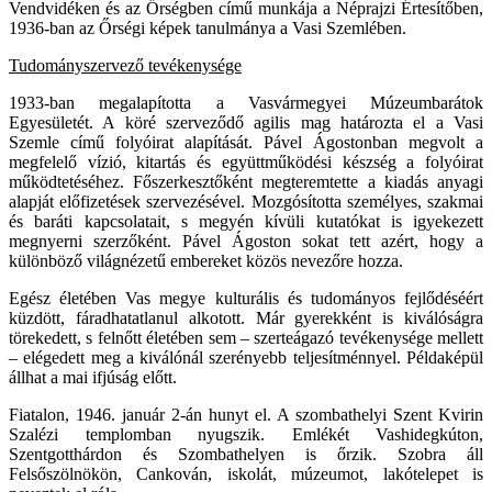
Vendvidéken és az Őrségben című munkája a Néprajzi Értesítőben,
1936-ban az Őrségi képek tanulmánya a Vasi Szemlében.
Tudományszervező tevékenysége
1933-ban megalapította a Vasvármegyei Múzeumbarátok
Egyesületét. A köré szerveződő agilis mag határozta el a Vasi
Szemle című folyóirat alapítását. Pável Ágostonban megvolt a
megfelelő vízió, kitartás és együttműködési készség a folyóirat
működtetéséhez. Főszerkesztőként megteremtette a kiadás anyagi
alapját előfizetések szervezésével. Mozgósította személyes, szakmai
és baráti kapcsolatait, s megyén kívüli kutatókat is igyekezett
megnyerni szerzőként. Pável Ágoston sokat tett azért, hogy a
különböző világnézetű embereket közös nevezőre hozza.
Egész életében Vas megye kulturális és tudományos fejlődéséért
küzdött, fáradhatatlanul alkotott. Már gyerekként is kiválóságra
törekedett, s felnőtt életében sem – szerteágazó tevékenysége mellett
– elégedett meg a kiválónál szerényebb teljesítménnyel. Példaképül
állhat a mai ifjúság előtt.
Fiatalon, 1946. január 2-án hunyt el. A szombathelyi Szent Kvirin
Szalézi templomban nyugszik. Emlékét Vashidegkúton,
Szentgotthárdon és Szombathelyen is őrzik. Szobra áll
Felsőszölnökön, Cankován, iskolát, múzeumot, lakótelepet is