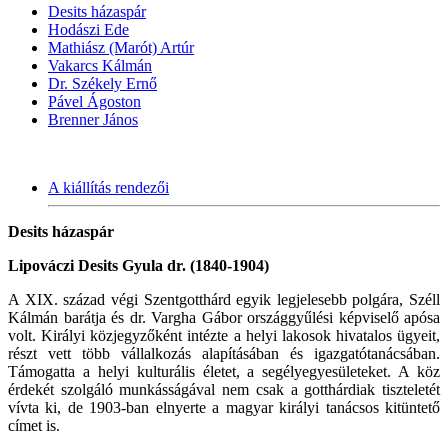
Desits házaspár
Hodászi Ede
Mathiász (Marót) Artúr
Vakarcs Kálmán
Dr. Székely Ernő
Pável Ágoston
Brenner János
A kiállítás rendezői
Desits házaspár
Lipováczi Desits Gyula dr. (1840-1904)
A XIX. század végi Szentgotthárd egyik legjelesebb polgára, Széll
Kálmán barátja és dr. Vargha Gábor országgyűlési képviselő apósa
volt. Királyi közjegyzőként intézte a helyi lakosok hivatalos ügyeit,
részt vett több vállalkozás alapításában és igazgatótanácsában.
Támogatta a helyi kulturális életet, a segélyegyesületeket. A köz
érdekét szolgáló munkásságával nem csak a gotthárdiak tiszteletét
vívta ki, de 1903-ban elnyerte a magyar királyi tanácsos kitüntető
címet is.