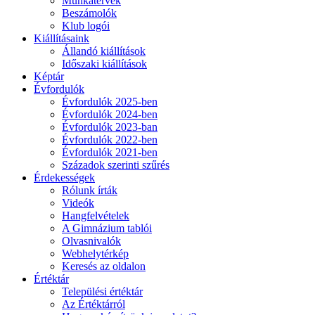
Munkatervek
Beszámolók
Klub logói
Kiállításaink
Állandó kiállítások
Időszaki kiállítások
Képtár
Évfordulók
Évfordulók 2025-ben
Évfordulók 2024-ben
Évfordulók 2023-ban
Évfordulók 2022-ben
Évfordulók 2021-ben
Századok szerinti szűrés
Érdekességek
Rólunk írták
Videók
Hangfelvételek
A Gimnázium tablói
Olvasnivalók
Webhelytérkép
Keresés az oldalon
Értéktár
Települési értéktár
Az Értéktárról