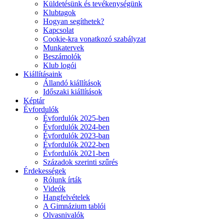
Küldetésünk és tevékenységünk
Klubtagok
Hogyan segíthetek?
Kapcsolat
Cookie-kra vonatkozó szabályzat
Munkatervek
Beszámolók
Klub logói
Kiállításaink
Állandó kiállítások
Időszaki kiállítások
Képtár
Évfordulók
Évfordulók 2025-ben
Évfordulók 2024-ben
Évfordulók 2023-ban
Évfordulók 2022-ben
Évfordulók 2021-ben
Századok szerinti szűrés
Érdekességek
Rólunk írták
Videók
Hangfelvételek
A Gimnázium tablói
Olvasnivalók