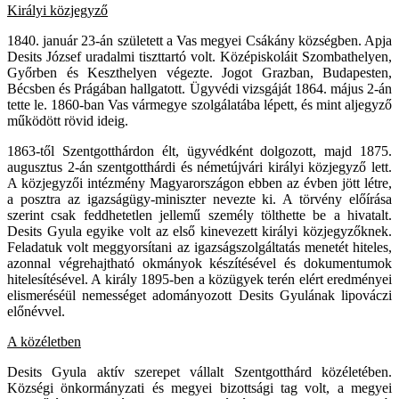
Királyi közjegyző
1840. január 23-án született a Vas megyei Csákány községben. Apja
Desits József uradalmi tiszttartó volt. Középiskoláit Szombathelyen,
Győrben és Keszthelyen végezte. Jogot Grazban, Budapesten,
Bécsben és Prágában hallgatott. Ügyvédi vizsgáját 1864. május 2-án
tette le. 1860-ban Vas vármegye szolgálatába lépett, és mint aljegyző
működött rövid ideig.
1863-től Szentgotthárdon élt, ügyvédként dolgozott, majd 1875.
augusztus 2-án szentgotthárdi és németújvári királyi közjegyző lett.
A közjegyzői intézmény Magyarországon ebben az évben jött létre,
a posztra az igazságügy-miniszter nevezte ki. A törvény előírása
szerint csak feddhetetlen jellemű személy tölthette be a hivatalt.
Desits Gyula egyike volt az első kinevezett királyi közjegyzőknek.
Feladatuk volt meggyorsítani az igazságszolgáltatás menetét hiteles,
azonnal végrehajtható okmányok készítésével és dokumentumok
hitelesítésével. A király 1895-ben a közügyek terén elért eredményei
elismeréséül nemességet adományozott Desits Gyulának lipováczi
előnévvel.
A közéletben
Desits Gyula aktív szerepet vállalt Szentgotthárd közéletében.
Községi önkormányzati és megyei bizottsági tag volt, a megyei