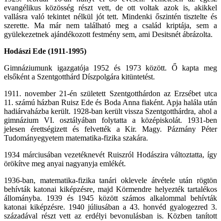
evangélikus közösség részt vett, de ott voltak azok is, akikkel
vallásra való tekintet nélkül jót tett. Mindenki őszintén tisztelte és
szerette. Ma már nem található meg a család kriptája, sem a
gyülekezetnek ajándékozott festmény sem, ami Desitsnét ábrázolta.
Hodászi Ede (1911-1995)
Gimnáziumunk igazgatója 1952 és 1973 között. Ő kapta meg
elsőként a Szentgotthárd Díszpolgára kitüntetést.
1911. november 21-én született Szentgotthárdon az Erzsébet utca
11. számú házban Ruisz Ede és Boda Anna fiaként. Apja halála után
hadiárvaházba került. 1928-ban került vissza Szentgotthárdra, ahol a
gimnázium VI. osztályában folytatta a középiskolát. 1931-ben
jelesen érettségizett és felvették a Kir. Magy. Pázmány Péter
Tudományegyetem matematika-fizika szakára.
1934 márciusában vezetéknevét Ruiszról Hodászira változtatta, így
örökítve meg anyai nagyanyja emlékét.
1936-ban, matematika-fizika tanári oklevele átvétele után rögtön
behívták katonai kiképzésre, majd Körmendre helyezték tartalékos
állományba. 1939 és 1945 között számos alkalommal behívták
katonai kiképzésre. 1940 júliusában a 43. honvéd gyalogezred 3.
századával részt vett az erdélyi bevonulásban is. Közben tanított