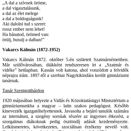
„A dal a szívnek öröme,
a dal vigasztalásunk,
a dal az élet melege
a dal a boldogságunk!
Aki dalolni tud s szeret:
rossz ember nem lehet!
Ha bánatod, örömed van:
örülj, busulj a dalban!”
Vakarcs Kálmán (1872-1952)
Vakarcs Kálmán 1872. október 5-én született Szatmárnémetiben.
Már szülővárosában, diákként rendszeresen írt a „Szatmár és
vidéke” hetilapban. Kassán volt katona, ahol vonzódott a felvidék
néprajza iránt. 1897-től a szerbiai Nagykikindára került gimnáziumi
tanárnak.
Tanár Szentgotthárdon
1920 májusában helyezte a Vallás és Közoktatásügyi Minisztérium a
gimnáziumunkba a magyar – latin szakos pedagógust. Később
kinevezték igazgatóhelyettesnek. Javasolta a bejáró tanulók számára
az internátust, a szegény sorsúak részére az ingyenes étkezést, a
szorgalmas diákoknak pedig ösztöndíj adását kezdeményezte.
Lelkiismeretes, következetes, szociálisan érzékeny nevelő volt.