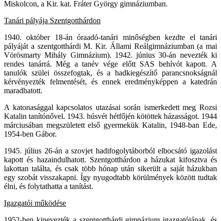
Miskolcon, a Kir. kat. Fráter György gimnáziumban.
Tanári pályája Szentgotthárdon
1940. október 18-án óraadó-tanári minőségben kezdte el tanári
pályáját a szentgotthárdi M. Kir. Állami Reálgimnáziumban (a mai
Vörösmarty Mihály Gimnázium). 1942. június 30-án nevezték ki
rendes tanárrá. Még a tanév vége előtt SAS behívót kapott. A
tanulók szülei összefogtak, és a hadkiegészítő parancsnokságnál
kérvényezték felmentését, és ennek eredményképpen a katedrán
maradhatott.
A katonasággal kapcsolatos utazásai során ismerkedett meg Rozsi
Katalin tanítónővel. 1943. húsvét hétfőjén kötöttek házasságot. 1944
márciusában megszületett első gyermekük Katalin, 1948-ban Ede,
1954-ben Gábor.
1945. július 26-án a szovjet hadifogolytáborból elbocsátó igazolást
kapott és hazaindulhatott. Szentgotthárdon a házukat kifosztva és
lakottan találta, és csak több hónap után sikerült a saját házukban
egy szobát visszakapni. Így nyugodtabb körülmények között tudtak
élni, és folytathatta a tanítást.
Igazgatói működése
1952-ben kinevezték a szentgotthárdi gimnázium igazgatójának, és