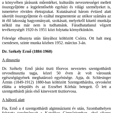
a könyvében járásunk műemlékei, kulturális nevezetességei mellett
összegyűjtötte a legjelentősebb egyházi és világi személyeket is,
ismertetve röviden életrajzukat. Kutatásaival három évtized alatt
sikerült összegyűjtenie és ezáltal megmentenie az utókor számára az
itt élő lakosság hagyományait, szokásait, melyekről kitartó munkája
nélkül ma már nem is tudhatnánk. Fáradhatatlanul végzett
tevékenységét 1920 és 1951 közt folytatta környékünkön.
Felesége elhunyta után lányához költözött Csórra. Ott halt meg
csendesen, szinte munka közben 1952. március 3-án.
Dr. Székely Ernő (1884-1960)
A dinasztia
Dr. Székely Ernő járási tiszti főorvos nevezetes szentgotthárdi
orvosdinasztia tagja, közel 50 éven át volt városunk
egészségügyének meghatározó egyénisége. Apja, dr. Schlesinger
Ármin (1849-1912) 1880-ban költözött Szentgotthárdra, orvosként
ellátta a település és az Erzsébet Kórház betegeit. Ő lett a
szentgotthárdi járás első kinevezett tisztiorvosa.
A háború alatt
Fia, Ernő a 4 szentgotthárdi algimnáziumi év után, Szombathelyen
folytatta tanulmányait a Katolikus Gimnáziumban, ahol sikeres