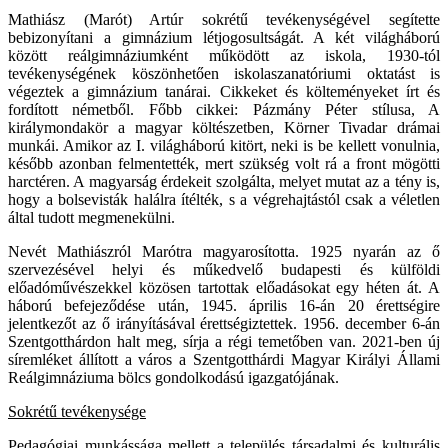
Mathiász (Marót) Artúr sokrétű tevékenységével segítette
bebizonyítani a gimnázium létjogosultságát. A két világháború
között reálgimnáziumként működött az iskola, 1930-tól
tevékenységének köszönhetően iskolaszanatóriumi oktatást is
végeztek a gimnázium tanárai. Cikkeket és költeményeket írt és
fordított németből. Főbb cikkei: Pázmány Péter stílusa, A
királymondakör a magyar költészetben, Körner Tivadar drámai
munkái. Amikor az I. világháború kitört, neki is be kellett vonulnia,
később azonban felmentették, mert szükség volt rá a front mögötti
harctéren. A magyarság érdekeit szolgálta, melyet mutat az a tény is,
hogy a bolsevisták halálra ítélték, s a végrehajtástól csak a véletlen
által tudott megmenekülni.
Nevét Mathiászról Marótra magyarosította. 1925 nyarán az ő
szervezésével helyi és műkedvelő budapesti és külföldi
előadóművészekkel közösen tartottak előadásokat egy héten át. A
háború befejeződése után, 1945. április 16-án 20 érettségire
jelentkezőt az ő irányításával érettségiztettek. 1956. december 6-án
Szentgotthárdon halt meg, sírja a régi temetőben van. 2021-ben új
síremléket állított a város a Szentgotthárdi Magyar Királyi Állami
Reálgimnáziuma bölcs gondolkodású igazgatójának.
Sokrétű tevékenysége
Pedagógiai munkássága mellett a település társadalmi és kulturális