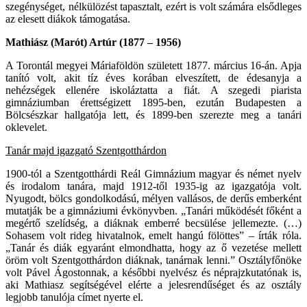
szegénységet, nélkülözést tapasztalt, ezért is volt számára elsődleges
az elesett diákok támogatása.
Mathiász (Marót) Artúr (1877 – 1956)
A Torontál megyei Máriaföldön született 1877. március 16-án. Apja
tanító volt, akit tíz éves korában elveszített, de édesanyja a
nehézségek ellenére iskoláztatta a fiát. A szegedi piarista
gimnáziumban érettségizett 1895-ben, ezután Budapesten a
Bölcsészkar hallgatója lett, és 1899-ben szerezte meg a tanári
oklevelet.
Tanár majd igazgató Szentgotthárdon
1900-tól a Szentgotthárdi Reál Gimnázium magyar és német nyelv
és irodalom tanára, majd 1912-től 1935-ig az igazgatója volt.
Nyugodt, bölcs gondolkodású, mélyen vallásos, de derűs emberként
mutatják be a gimnáziumi évkönyvben. „Tanári működését főként a
megértő szelídség, a diáknak emberré becsülése jellemezte. (…)
Sohasem volt rideg hivatalnok, emelt hangú fölöttes” – írták róla.
„Tanár és diák egyaránt elmondhatta, hogy az ő vezetése mellett
öröm volt Szentgotthárdon diáknak, tanárnak lenni.” Osztályfőnöke
volt Pável Ágostonnak, a későbbi nyelvész és néprajzkutatónak is,
aki Mathiasz segítségével elérte a jelesrendűséget és az osztály
legjobb tanulója címet nyerte el.