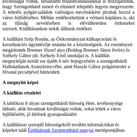
kiválóságai voltak, társadalmi feladatvállalásaikkal is hozzájárultak,
hogy Szentgotthárd ismert és elismert település legyen megyeszerte.
A tehetős polgárcsaládok valóságos mecénásként járultak hozzá a
város fejlődéséhez. Méltán emlékezhetünk a vértanú káplánra is, aki
az ifjúság nevelésében is elévülhetetlen érdemeket
szerzett. Kiállításunkon nekik állítunk emléket:
A kiállítást Szép Renáta, az Önkormányzat külkapcsolati és
koordinációs ügyintézője mutatta be a közönségnek. Az eseményen
megjelentek Brenner József atya (Boldog Brenner János fivére) és
Székely Gábor (dr. Székely Ernő unokája) is. A kiállítás
megnyitóján került sor újabb 6 név bejegyzésére a szentgotthárdi
Halhatatlanok Aranykönyvébe, amit Huszár Gábor polgármester a
Hivatal pecsétjével hitelesített.
A megnyitó képei
A kiállítás részletei
A tablókon 8 olyan szentgotthárdi híresség élete, tevékenysége
látható, akik hivatásuk kiválóságai voltak, sokat tettek a város
fejlődéséért, jó hírének gyarapodásáért.
A kiállításon szereplő hírességekről további információkat és
képeket talál
Értéktárunk Szentgotthárd nagyjai
menüpontjában.