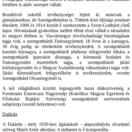
életében is aktív szerepet vállalt.
Rendkívül sokrétű tevékenységet fejtett ki nemcsak a
gimnáziumban, de Szentgotthárdon is. Többek közt ifjúsági zenekart
létesített, 1900 és 1914 között ő szerkesztette a Szent-Gotthárd című
lapot. Hivatásának gyakorlása mellett élénk részt vállalt a társadalmi
és megyei életben is: Vasvármegye törvényhatósági bizottságának
tagja volt, a szentgotthárdi Dalosegyletnek 18 éven át a karnagya,
30 évig pedig az elnökeként tevékenykedett. A szentgotthárdi
kaszinó háznagya, a szentgotthárdi jótékony nőegyesület titkára, a
szentgotthárdi iparoskör dísztagja, a körmendi Irodalmi és
Dalosegyesület tiszteletbeli tagja, a szentgotthárdi járási
kórházegyesület és a Magyar Asztaltársaság választmányi tagja volt.
Járási tűzrendészeti felügyelőként is tevékenykedett, vezette
Szentgotthárd Olvasóegyletét is.
A két világháború közötti legnagyobb hazai diákszövetség, a
Foederatio Emericana Nagyrendje (Katolikus Magyar Egyetemi és
Főiskolai Bajtársi Szövetség) szentgotthárdi szervezetének
subpriorja (vezető helyettese) volt.
Dalárda
A Dalárda - mely 1939-ben újjáalakult – alapszabályán olvasható
szöveg Marót Artúr alkotása. A dallamot is ő komponálta.