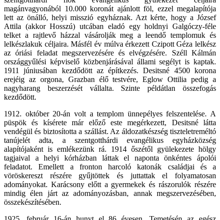
magánvagyonából 10.000 koronát ajánlott föl, ezzel megalapítója
lett az önálló, helyi misszió egyháznak. Azt kérte, hogy a József
Attila (akkor Hosszú) utcában eladó egy holdnyi Galgóczy-féle
telket a rajtlevő házzal vásárolják meg a leendő templomuk és
lelkészlakuk céljaira. Másfél év múlva érkezett Czipott Géza lelkész
az óriási feladat megszervezésére és elvégzésére. Széll Kálmán
országgyűlési képviselő közbenjárásával állami segélyt is kaptak.
1911 júniusában kezdődött az építkezés. Desitsné 4500 korona
erejéig az orgona, Grazban élő testvére, Eglow Ottilia pedig a
nagyharang beszerzését vállalta. Szinte példátlan összefogás
kezdődött.
1912. október 20-án volt a templom ünnepélyes felszentelése. A
püspök és kísérete már előző este megérkezett, Desitsné látta
vendégül és biztosította a szállást. Az áldozatkészség tiszteletreméltó
tanújelét adta, a szentgotthárdi evangélikus egyházközség
alapítójaként is emlékezünk rá. 1914 őszétől gyülekezete hölgy
tagjaival a helyi kórházban láttak el naponta önkéntes ápolói
feladatot. Emellett a fronton harcoló katonák családjai és a
vöröskereszt részére gyűjtöttek és juttattak el folyamatosan
adományokat. Karácsony előtt a gyermekek és rászorulók részére
mindig élen járt az adományozásban, annak megszervezésében,
összekészítésében.
1925. február 16-án hunyt el 86 évesen. Temetésén az egész