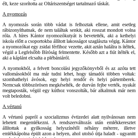
élt, keze szorította az Oltáriszentséget tartalmazó táskát.
A nyomozás
A nyomozás során több vádat is felhoztak ellene, amit esetleg
rábizonyíthatnak, de nem találtak senkit, aki rosszat mondott volna
róla. A híres Kántor nyomozókutyát is bevetették, aki a kethelyi
iskola előtt a csoportokba állított lakosságot szaglászta végig. Kántor
a nyomozókat egy zsidai férfihoz vezette, akit aztán halálra is ítéltek,
végül a Legfelsőbb Bíróság felmentette. Később azt a fiút ítélték el,
aki a káplánt elcsalta a plébániáról.
A nyomokból, a felvett boncolási jegyzőkönyvből és az azóta tett
vallomásokból ma már tudni lehet, hogy támadói többen voltak:
szombathelyi ávósok, egy helyi rendőr és helyi pártemberek.
Nemcsak többszörösen megkéselték, de durván fejbe verték, nyakát
megtaposták, végül egy kúthoz vonszolták, bár alkalmuk már nem
volt beledobni.
A vértanú
A vértanú papról a szocializmus évtizedei alatt nyilvánosan nem
lehetett megemlékezni. A rendszerváltozás után emlékkeresztet
állítottak a gyilkosság helyszínétől néhány méterre, illetve
emlékkápolna épült azon a helyen, ahol utolsó útja haladt - ugyanitt