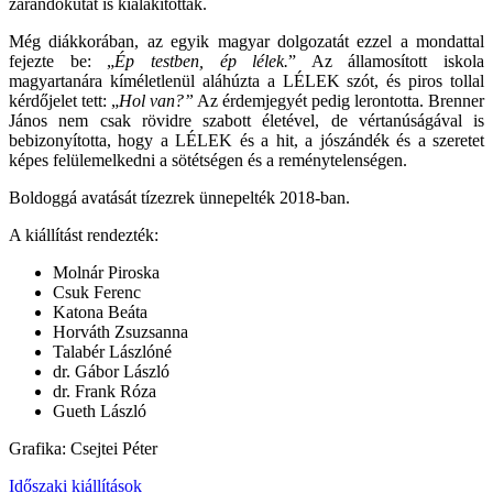
zarándokutat is kialakítottak.
Még diákkorában, az egyik magyar dolgozatát ezzel a mondattal
fejezte be: „
Ép testben, ép lélek.
” Az államosított iskola
magyartanára kíméletlenül aláhúzta a LÉLEK szót, és piros tollal
kérdőjelet tett: „
Hol van?”
Az érdemjegyét pedig lerontotta. Brenner
János nem csak rövidre szabott életével, de vértanúságával is
bebizonyította, hogy a LÉLEK és a hit, a jószándék és a szeretet
képes felülemelkedni a sötétségen és a reménytelenségen.
Boldoggá avatását tízezrek ünnepelték 2018-ban.
A kiállítást rendezték:
Molnár Piroska
Csuk Ferenc
Katona Beáta
Horváth Zsuzsanna
Talabér Lászlóné
dr. Gábor László
dr. Frank Róza
Gueth László
Grafika: Csejtei Péter
Időszaki kiállítások