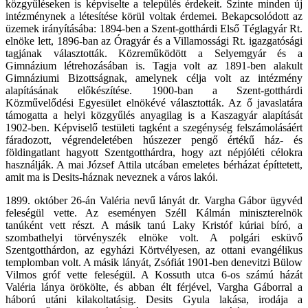
közgyűléseken is képviselte a település érdekeit. Szinte minden új
intézménynek a létesítése körül voltak érdemei. Bekapcsolódott az
üzemek irányításába: 1894-ben a Szent-gotthárdi Első Téglagyár Rt.
elnöke lett, 1896-ban az Óragyár és a Villamossági Rt. igazgatósági
tagjának választották. Közreműködött a Selyemgyár és a
Gimnázium létrehozásában is. Tagja volt az 1891-ben alakult
Gimnáziumi Bizottságnak, amelynek célja volt az intézmény
alapításának előkészítése. 1900-ban a Szent-gotthárdi
Közművelődési Egyesület elnökévé választották. Az ő javaslatára
támogatta a helyi közgyűlés anyagilag is a Kaszagyár alapítását
1902-ben. Képviselő testületi tagként a szegénység felszámolásáért
fáradozott, végrendeletében húszezer pengő értékű ház- és
földingatlant hagyott Szentgotthárdra, hogy azt népjóléti célokra
használják. A mai József Attila utcában emeletes bérházat építtetett,
amit ma is Desits-háznak neveznek a város lakói.
1899. október 26-án Valéria nevű lányát dr. Vargha Gábor ügyvéd
feleségül vette. Az eseményen Széll Kálmán miniszterelnök
tanúként vett részt. A másik tanú Laky Kristóf kúriai bíró, a
szombathelyi törvényszék elnöke volt. A polgári esküvő
Szentgotthárdon, az egyházi Körtvélyesen, az ottani evangélikus
templomban volt. A másik lányát, Zsófiát 1901-ben denevitzi Bülow
Vilmos gróf vette feleségül. A Kossuth utca 6-os számú házát
Valéria lánya örökölte, és abban élt férjével, Vargha Gáborral a
háború utáni kilakoltatásig. Desits Gyula lakása, irodája a