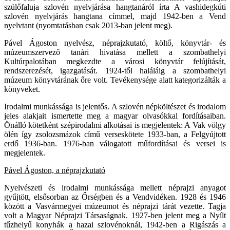
szülőfaluja szlovén nyelvjárása hangtanáról írta A vashidegkúti
szlovén nyelvjárás hangtana címmel, majd 1942-ben a Vend
nyelvtant (nyomtatásban csak 2013-ban jelent meg).
Pável Ágoston nyelvész, néprajzkutató, költő, könyvtár- és
múzeumszervező tanári hivatása mellett a szombathelyi
Kultúrpalotában megkezdte a városi könyvtár felújítását,
rendszerezését, igazgatását. 1924-től haláláig a szombathelyi
múzeum könyvtárának őre volt. Tevékenysége alatt kategorizálták a
könyveket.
Irodalmi munkássága is jelentős. A szlovén népköltészet és irodalom
jeles alakjait ismertette meg a magyar olvasókkal fordításaiban.
Önálló kötetként szépirodalmi alkotásai is megjelentek: A Vak völgy
ölén így zsolozsmázok című verseskötete 1933-ban, a Felgyújtott
erdő 1936-ban. 1976-ban válogatott műfordításai és versei is
megjelentek.
Pável Ágoston, a néprajzkutató
Nyelvészeti és irodalmi munkássága mellett néprajzi anyagot
gyűjtött, elsősorban az Őrségben és a Vendvidéken. 1928 és 1946
között a Vasvármegyei múzeumot és néprajzi tárát vezette. Tagja
volt a Magyar Néprajzi Társaságnak. 1927-ben jelent meg a Nyílt
tűzhelyű konyhák a hazai szlovénoknál, 1942-ben a Rigászás a