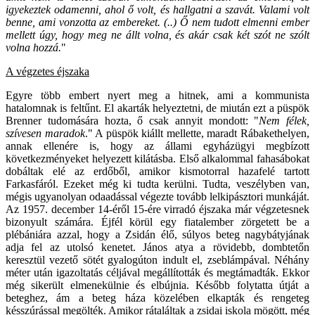
igyekeztek odamenni, ahol ő volt, és hallgatni a szavát. Valami volt
benne, ami vonzotta az embereket. (..) Ő nem tudott elmenni ember
mellett úgy, hogy meg ne állt volna, és akár csak két szót ne szólt
volna hozzá.
"
A végzetes éjszaka
Egyre több embert nyert meg a hitnek, ami a kommunista
hatalomnak is feltűnt. El akarták helyeztetni, de miután ezt a püspök
Brenner tudomására hozta, ő csak annyit mondott: "
Nem félek,
szívesen maradok
." A püspök kiállt mellette, maradt Rábakethelyen,
annak ellenére is, hogy az állami egyházügyi megbízott
következményeket helyezett kilátásba. Első alkalommal fahasábokat
dobáltak elé az erdőből, amikor kismotorral hazafelé tartott
Farkasfáról. Ezeket még ki tudta kerülni. Tudta, veszélyben van,
mégis ugyanolyan odaadással végezte tovább lelkipásztori munkáját.
Az 1957. december 14-éről 15-ére virradó éjszaka már végzetesnek
bizonyult számára. Éjfél körül egy fiatalember zörgetett be a
plébániára azzal, hogy a Zsidán élő, súlyos beteg nagybátyjának
adja fel az utolsó kenetet. János atya a rövidebb, dombtetőn
keresztül vezető sötét gyalogúton indult el, zseblámpával. Néhány
méter után igazoltatás céljával megállították és megtámadták. Ekkor
még sikerült elmenekülnie és elbújnia. Később folytatta útját a
beteghez, ám a beteg háza közelében elkapták és rengeteg
késszúrással megölték. Amikor rátaláltak a zsidai iskola mögött, még