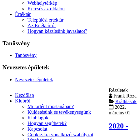
Webhelytérkép
Keresés az oldalon
Értéktár
Települési értéktár
Az Értéktárról
Hogyan készítsünk javaslatot?
Tanösvény
Tanösvény
Nevezetes épületek
Nevezetes épületek
Részletek
Kezdőlap
Frank Róza
Klubról
Kiállítások
Mi történt mostanában?
2022.
Küldetésünk és tevékenységünk
március 01
Klubtagok
Hogyan segíthetek?
2020 -
Kapcsolat
Cookie-kra vonatkozó szabályzat