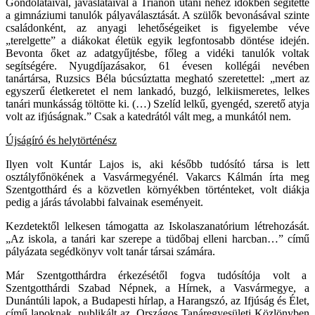
Gondolataival, javaslataival a Trianon utáni nehéz időkben segítette
a gimnáziumi tanulók pályaválasztását. A szülők bevonásával szinte
családonként, az anyagi lehetőségeiket is figyelembe véve
„terelgette” a diákokat életük egyik legfontosabb döntése idején.
Bevonta őket az adatgyűjtésbe, főleg a vidéki tanulók voltak
segítségére. Nyugdíjazásakor, 61 évesen kollégái nevében
tanártársa, Ruzsics Béla búcsúztatta megható szeretettel: „mert az
egyszerű életkeretet el nem lankadó, buzgó, lelkiismeretes, lelkes
tanári munkásság töltötte ki. (…) Szelíd lelkű, gyengéd, szerető atyja
volt az ifjúságnak.” Csak a katedrától vált meg, a munkától nem.
Újságíró és helytörténész
Ilyen volt Kuntár Lajos is, aki később tudósító társa is lett
osztályfőnökének a Vasvármegyénél. Vakarcs Kálmán írta meg
Szentgotthárd és a közvetlen környékben történteket, volt diákja
pedig a járás távolabbi falvainak eseményeit.
Kezdetektől lelkesen támogatta az Iskolaszanatórium létrehozását.
„Az iskola, a tanári kar szerepe a tüdőbaj elleni harcban…” című
pályázata segédkönyv volt tanár társai számára.
Már Szentgotthárdra érkezésétől fogva tudósítója volt a
Szentgotthárdi Szabad Népnek, a Hírnek, a Vasvármegye, a
Dunántúli lapok, a Budapesti hírlap, a Harangszó, az Ifjúság és Élet,
című lapoknak, publikált az Országos Tanáregyesületi Közlönyben