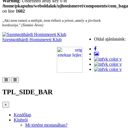
Warning
: Undefined array key 0 in
/home/pkapuhu/weboldalak/ujhonismeret/components/com_bagall
on line
1602
„Aki nem ismeri a múltját, nem értheti a jelent, amely a jövőnek
hordozója.”
(Tamási Áron)
Oldal ajánlataink:
Szentgotthárdi Honismereti Klub
TPL_SIDE_BAR
×
Kezdőlap
Klubról
Mi történt mostanában?