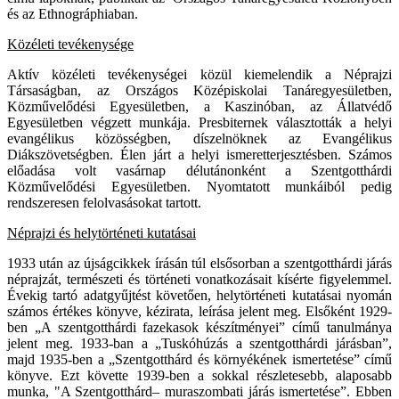
és az Ethnográphiaban.
Közéleti tevékenysége
Aktív közéleti tevékenységei közül kiemelendik a Néprajzi
Társaságban, az Országos Középiskolai Tanáregyesületben,
Közművelődési Egyesületben, a Kaszinóban, az Állatvédő
Egyesületben végzett munkája. Presbiternek választották a helyi
evangélikus közösségben, díszelnöknek az Evangélikus
Diákszövetségben. Élen járt a helyi ismeretterjesztésben. Számos
előadása volt vasárnap délutánonként a Szentgotthárdi
Közművelődési Egyesületben. Nyomtatott munkáiból pedig
rendszeresen felolvasásokat tartott.
Néprajzi és helytörténeti kutatásai
1933 után az újságcikkek írásán túl elsősorban a szentgotthárdi járás
néprajzát, természeti és történeti vonatkozásait kísérte figyelemmel.
Évekig tartó adatgyűjtést követően, helytörténeti kutatásai nyomán
számos értékes könyve, kézirata, leírása jelent meg. Elsőként 1929-
ben „A szentgotthárdi fazekasok készítményei” című tanulmánya
jelent meg. 1933-ban a „Tuskóhúzás a szentgotthárdi járásban”,
majd 1935-ben a „Szentgotthárd és környékének ismertetése” című
könyve. Ezt követte 1939-ben a sokkal részletesebb, alaposabb
munka, "A Szentgotthárd– muraszombati járás ismertetése”. Ebben