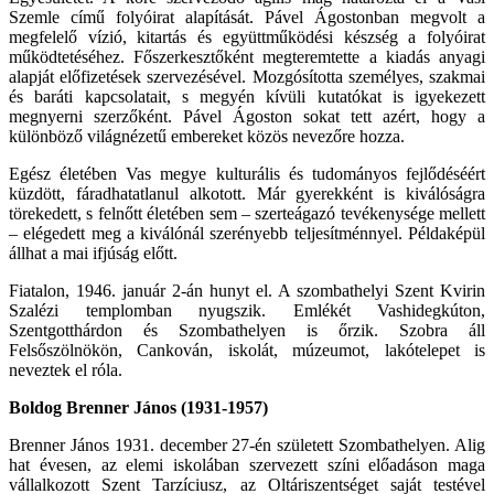
Szemle című folyóirat alapítását. Pável Ágostonban megvolt a
megfelelő vízió, kitartás és együttműködési készség a folyóirat
működtetéséhez. Főszerkesztőként megteremtette a kiadás anyagi
alapját előfizetések szervezésével. Mozgósította személyes, szakmai
és baráti kapcsolatait, s megyén kívüli kutatókat is igyekezett
megnyerni szerzőként. Pável Ágoston sokat tett azért, hogy a
különböző világnézetű embereket közös nevezőre hozza.
Egész életében Vas megye kulturális és tudományos fejlődéséért
küzdött, fáradhatatlanul alkotott. Már gyerekként is kiválóságra
törekedett, s felnőtt életében sem – szerteágazó tevékenysége mellett
– elégedett meg a kiválónál szerényebb teljesítménnyel. Példaképül
állhat a mai ifjúság előtt.
Fiatalon, 1946. január 2-án hunyt el. A szombathelyi Szent Kvirin
Szalézi templomban nyugszik. Emlékét Vashidegkúton,
Szentgotthárdon és Szombathelyen is őrzik. Szobra áll
Felsőszölnökön, Cankován, iskolát, múzeumot, lakótelepet is
neveztek el róla.
Boldog Brenner János (1931-1957)
Brenner János 1931. december 27-én született Szombathelyen. Alig
hat évesen, az elemi iskolában szervezett színi előadáson maga
vállalkozott Szent Tarzíciusz, az Oltáriszentséget saját testével