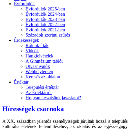
Évfordulók
Évfordulók 2025-ben
Évfordulók 2024-ben
Évfordulók 2023-ban
Évfordulók 2022-ben
Évfordulók 2021-ben
Századok szerinti szűrés
Érdekességek
Rólunk írták
Videók
Hangfelvételek
A Gimnázium tablói
Olvasnivalók
Webhelytérkép
Keresés az oldalon
Értéktár
Települési értéktár
Az Értéktárról
Hogyan készítsünk javaslatot?
Hírességek csarnoka
A XX. században jelentős személyiségek járultak hozzá a település
kulturális életének fellendüléséhez, az oktatás és az egészségügy