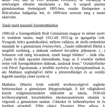
nehézségek ellenére iskoláztatta a fiát. A szegedi piarista
gimnáziumban érettségizett 1895-ben, ezután Budapesten a
Bölcsészkar hallgatója lett, és 1899-ben szerezte meg a tanári
oklevelet.
Tanár majd igazgató Szentgotthárdon
1900-tól a Szentgotthárdi Reál Gimnázium magyar és német nyelv
és irodalom tanára, majd 1912-től 1935-ig az igazgatója volt.
Nyugodt, bölcs gondolkodású, mélyen vallásos, de derűs emberként
mutatják be a gimnáziumi évkönyvben. „Tanári működését főként a
megértő szelídség, a diáknak emberré becsülése jellemezte. (…)
Sohasem volt rideg hivatalnok, emelt hangú fölöttes” – írták róla.
„Tanár és diák egyaránt elmondhatta, hogy az ő vezetése mellett
öröm volt Szentgotthárdon diáknak, tanárnak lenni.” Osztályfőnöke
volt Pável Ágostonnak, a későbbi nyelvész és néprajzkutatónak is,
aki Mathiasz segítségével elérte a jelesrendűséget és az osztály
legjobb tanulója címet nyerte el.
Mathiász (Marót) Artúr sokrétű tevékenységével segítette
bebizonyítani a gimnázium létjogosultságát. A két világháború
között reálgimnáziumként működött az iskola, 1930-tól
tevékenységének köszönhetően iskolaszanatóriumi oktatást is
végeztek a gimnázium tanárai. Cikkeket és költeményeket írt és
fordított németből. Főbb cikkei: Pázmány Péter stílusa, A