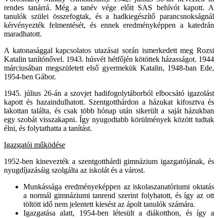
rendes tanárrá. Még a tanév vége előtt SAS behívót kapott. A
tanulók szülei összefogtak, és a hadkiegészítő parancsnokságnál
kérvényezték felmentését, és ennek eredményképpen a katedrán
maradhatott.
A katonasággal kapcsolatos utazásai során ismerkedett meg Rozsi
Katalin tanítónővel. 1943. húsvét hétfőjén kötöttek házasságot. 1944
márciusában megszületett első gyermekük Katalin, 1948-ban Ede,
1954-ben Gábor.
1945. július 26-án a szovjet hadifogolytáborból elbocsátó igazolást
kapott és hazaindulhatott. Szentgotthárdon a házukat kifosztva és
lakottan találta, és csak több hónap után sikerült a saját házukban
egy szobát visszakapni. Így nyugodtabb körülmények között tudtak
élni, és folytathatta a tanítást.
Igazgatói működése
1952-ben kinevezték a szentgotthárdi gimnázium igazgatójának, és
nyugdíjazásáig szolgálta az iskolát és a várost.
Munkássága eredményeképpen az iskolaszanatóriumi oktatás
a normál gimnáziumi tanrend szerint folyhatott, és így az ott
töltött idő nem jelentett kiesést az ápolt tanulók számára.
Igazgatása alatt, 1954-ben létesült a diákotthon, és így a