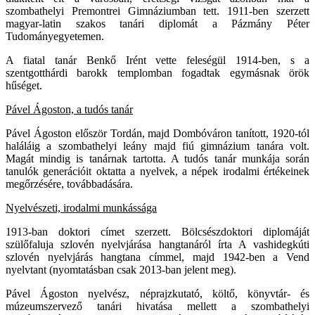
szombathelyi Premontrei Gimnáziumban tett. 1911-ben szerzett
magyar-latin szakos tanári diplomát a Pázmány Péter
Tudományegyetemen.
A fiatal tanár Benkő Irént vette feleségül 1914-ben, s a
szentgotthárdi barokk templomban fogadtak egymásnak örök
hűséget.
Pável Ágoston, a tudós tanár
Pável Ágoston először Tordán, majd Dombóváron tanított, 1920-tól
haláláig a szombathelyi leány majd fiú gimnázium tanára volt.
Magát mindig is tanárnak tartotta. A tudós tanár munkája során
tanulók generációit oktatta a nyelvek, a népek irodalmi értékeinek
megőrzésére, továbbadására.
Nyelvészeti, irodalmi munkássága
1913-ban doktori címet szerzett. Bölcsészdoktori diplomáját
szülőfaluja szlovén nyelvjárása hangtanáról írta A vashidegkúti
szlovén nyelvjárás hangtana címmel, majd 1942-ben a Vend
nyelvtant (nyomtatásban csak 2013-ban jelent meg).
Pável Ágoston nyelvész, néprajzkutató, költő, könyvtár- és
múzeumszervező tanári hivatása mellett a szombathelyi