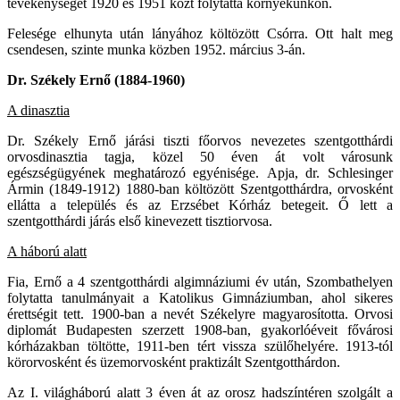
tevékenységét 1920 és 1951 közt folytatta környékünkön.
Felesége elhunyta után lányához költözött Csórra. Ott halt meg
csendesen, szinte munka közben 1952. március 3-án.
Dr. Székely Ernő (1884-1960)
A dinasztia
Dr. Székely Ernő járási tiszti főorvos nevezetes szentgotthárdi
orvosdinasztia tagja, közel 50 éven át volt városunk
egészségügyének meghatározó egyénisége. Apja, dr. Schlesinger
Ármin (1849-1912) 1880-ban költözött Szentgotthárdra, orvosként
ellátta a település és az Erzsébet Kórház betegeit. Ő lett a
szentgotthárdi járás első kinevezett tisztiorvosa.
A háború alatt
Fia, Ernő a 4 szentgotthárdi algimnáziumi év után, Szombathelyen
folytatta tanulmányait a Katolikus Gimnáziumban, ahol sikeres
érettségit tett. 1900-ban a nevét Székelyre magyarosította. Orvosi
diplomát Budapesten szerzett 1908-ban, gyakorlóéveit fővárosi
kórházakban töltötte, 1911-ben tért vissza szülőhelyére. 1913-tól
körorvosként és üzemorvosként praktizált Szentgotthárdon.
Az I. világháború alatt 3 éven át az orosz hadszíntéren szolgált a