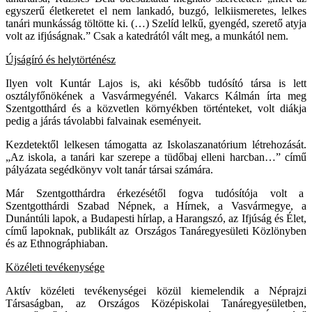
egyszerű életkeretet el nem lankadó, buzgó, lelkiismeretes, lelkes
tanári munkásság töltötte ki. (…) Szelíd lelkű, gyengéd, szerető atyja
volt az ifjúságnak.” Csak a katedrától vált meg, a munkától nem.
Újságíró és helytörténész
Ilyen volt Kuntár Lajos is, aki később tudósító társa is lett
osztályfőnökének a Vasvármegyénél. Vakarcs Kálmán írta meg
Szentgotthárd és a közvetlen környékben történteket, volt diákja
pedig a járás távolabbi falvainak eseményeit.
Kezdetektől lelkesen támogatta az Iskolaszanatórium létrehozását.
„Az iskola, a tanári kar szerepe a tüdőbaj elleni harcban…” című
pályázata segédkönyv volt tanár társai számára.
Már Szentgotthárdra érkezésétől fogva tudósítója volt a
Szentgotthárdi Szabad Népnek, a Hírnek, a Vasvármegye, a
Dunántúli lapok, a Budapesti hírlap, a Harangszó, az Ifjúság és Élet,
című lapoknak, publikált az Országos Tanáregyesületi Közlönyben
és az Ethnográphiaban.
Közéleti tevékenysége
Aktív közéleti tevékenységei közül kiemelendik a Néprajzi
Társaságban, az Országos Középiskolai Tanáregyesületben,