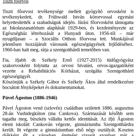
Tiszti főorvos
Tiszti főorvosi tevékenysége mellett gyógyító orvosként is
tevékenykedett, dr. Frühwald István körorvossal egymást
helyettesítették a szabadságuk idején. Járási főorvosként támogatta
az Iskolaszanatórium alapítását 1929-ben, és kezdeményezte az
Egészségház létrehozását a Hunyadi úton. 1956-tól – már
nyugdíjasan – a Szociális Otthon főorvosa lett. Munkájával
jelentősen hozzájárult városunk egészségügyének fejlődéséhez.
1960-ban halt meg, sírja a szentgotthárdi temetőben van.
Fia, ifjabb dr. Székely Ernő (1927-2015) tüdőgyógyász
szakorvosként folytatta az orvosi hivatást, orvos-igazgatóként
vezette a Rehabilitációs Kórházat, szolgálta Szentgotthárd
egészségügyét.
Köszönjük a Székely Gábor és Székely Ákos által rendelkezésre
bocsátott fényképeket és dokumentumokat.
Pável Ágoston (1886-1946)
Pável Ágoston vend (szlovén) családban született 1886. augusztus
28-án Vashidegkúton (ma Cankova). Származását később sem
tagadta meg, büszkén vállalta kettős identitását. Az ifjú Ágoston
elemi iskoláit Cankován végezte, gimnáziumba Szentgotthárdra
került. Itt végezte a gimnáziumban első négy osztályát. Kosztos
diákként élt a városban, érettségi vizsgát azonban már a