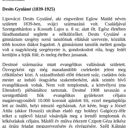
Desits Gyuláné (1839-1925)
Lipováczi Desits Gyuláné, aki engweileni Eglow Matild néven
született 1839-ben, svájci származású volt. Családjával
Szentgotthárdon a Kossuth Lajos u. 8 sz. alatt élt. Egész életében
fáradhatatlanul segítette a nélkülözőket. Desits Gyuláné a
gimnázium szegény sorsú tanulóinak ellátását szervezte, közülük
több kosztos diákot fogadott. A gimnáziumi tanulók mellett gondja
volt a nagyközség szegényeire is, gondoskodott róla, hogy fedél
kerüljön a fejük fölé, és meleg ételhez jussanak.
Desitsné származása miatt evangélikus vallásúnak született.
Özvegyként egy még maradandóbb cselekedet jelent meg
célkitűzései közt. A századforduló előtt érkezett száz, családos órás
mester az induló óragyárba szakemberként, akik szintén hívő
evangélikusok voltak. Nem volt templomuk, a körtvélyesi (ma
Eltendorf) plébániához tartoztak. Desitné 1908 tavaszán a
szentgotthárdi fiók evangélikus gyülekezet céljaira
magánvagyonából 10.000 koronát ajánlott föl, ezzel megalapítója
lett az önálló, helyi misszió egyháznak. Azt kérte, hogy a József
Attila (akkor Hosszú) utcában eladó egy holdnyi Galgóczy-féle
telket a rajtlevő házzal vásárolják meg a leendő templomuk és
lelkészlakuk céljaira. Másfél év múlva érkezett Czipott Géza lelkész
az óriási feladat megszervezésére és elvégzésére. Széll Kálmán