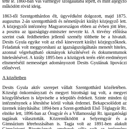
tette le. 1860-ban Vas vármegye szolgálatába lépett, és mint aljegyző
működött rövid ideig.
1863-től Szentgotthárdon élt, ügyvédként dolgozott, majd 1875.
augusztus 2-án szentgotthárdi és németújvári királyi közjegyző lett.
A közjegyzői intézmény Magyarországon ebben az évben jött létre,
a posztra az igazságügy-miniszter nevezte ki. A törvény előírása
szerint csak feddhetetlen jellemű személy tölthette be a hivatalt.
Desits Gyula egyike volt az első kinevezett királyi közjegyzőknek.
Feladatuk volt meggyorsítani az igazságszolgáltatás menetét hiteles,
azonnal végrehajtható okmányok készítésével és dokumentumok
hitelesítésével. A király 1895-ben a közügyek terén elért eredményei
elismeréséül nemességet adományozott Desits Gyulának lipováczi
előnévvel.
A közéletben
Desits Gyula aktív szerepet vállalt Szentgotthárd közéletében.
Községi önkormányzati és megyei bizottsági tag volt, a megyei
közgyűléseken is képviselte a település érdekeit. Szinte minden új
intézménynek a létesítése körül voltak érdemei. Bekapcsolódott az
üzemek irányításába: 1894-ben a Szent-gotthárdi Első Téglagyár Rt.
elnöke lett, 1896-ban az Óragyár és a Villamossági Rt. igazgatósági
tagjának választották. Közreműködött a Selyemgyár és a
Gimnázium létrehozásában is. Tagja volt az 1891-ben alakult
Gimnáziumi Bizottságnak, amelynek célja volt az intézmény