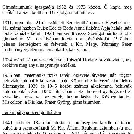
Gimnáziumunk igazgatója 1952 és 1973 között. Ő kapta meg
elsőként a Szentgotthárd Díszpolgára kitüntetést.
1911. november 21-én született Szentgotthárdon az Erzsébet utca
11. számú házban Ruisz Ede és Boda Anna fiaként. Apja halála után
hadiárvaházba került. 1928-ban került vissza Szentgotthárdra, ahol a
gimnázium VI. osztályában folytatta a középiskolát. 1931-ben
jelesen érettségizett és felvették a Kir. Magy. Pázmány Péter
Tudományegyetem matematika-fizika szakára.
1934 márciusában vezetéknevét Ruiszról Hodászira változtatta, így
örökítve meg anyai nagyanyja emlékét.
1936-ban, matematika-fizika tanári oklevele átvétele után rögtön
behívták katonai kiképzésre, majd Körmendre helyezték tartalékos
állományba. 1939 és 1945 között számos alkalommal behívták
katonai kiképzésre. 1940 júliusában a 43. honvéd gyalogezred 3.
századával részt vett az erdélyi bevonulásban is. Közben tanított
Miskolcon, a Kir. kat. Fráter György gimnáziumban.
Tanári pályája Szentgotthárdon
1940. október 18-án óraadó-tanári minőségben kezdte el tanári
pályáját a szentgotthárdi M. Kir. Állami Reálgimnáziumban (a mai
Vörösmarty Mihály Gimnázium). 1942. június 30-án nevezték ki