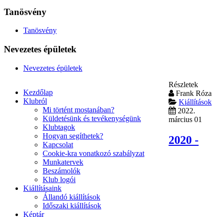
Tanösvény
Tanösvény
Nevezetes épületek
Nevezetes épületek
Részletek
Kezdőlap
Frank Róza
Klubról
Kiállítások
Mi történt mostanában?
2022.
Küldetésünk és tevékenységünk
március 01
Klubtagok
Hogyan segíthetek?
2020 -
Kapcsolat
Cookie-kra vonatkozó szabályzat
Munkatervek
Beszámolók
Klub logói
Kiállításaink
Állandó kiállítások
Időszaki kiállítások
Képtár