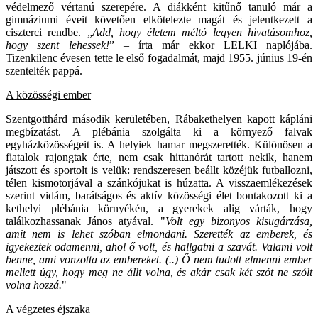
védelmező vértanú szerepére. A diákként kitűnő tanuló már a
gimnáziumi éveit követően elkötelezte magát és jelentkezett a
ciszterci rendbe. „
Add, hogy életem méltó legyen hivatásomhoz,
hogy szent lehessek!
” – írta már ekkor LELKI naplójába.
Tizenkilenc évesen tette le első fogadalmát, majd 1955. június 19-én
szentelték pappá.
A közösségi ember
Szentgotthárd második kerületében, Rábakethelyen kapott kápláni
megbízatást. A plébánia szolgálta ki a környező falvak
egyházközösségeit is. A helyiek hamar megszerették. Különösen a
fiatalok rajongtak érte, nem csak hittanórát tartott nekik, hanem
játszott és sportolt is velük: rendszeresen beállt közéjük futballozni,
télen kismotorjával a szánkójukat is húzatta. A visszaemlékezések
szerint vidám, barátságos és aktív közösségi élet bontakozott ki a
kethelyi plébánia környékén, a gyerekek alig várták, hogy
találkozhassanak János atyával. "
Volt egy bizonyos kisugárzása,
amit nem is lehet szóban elmondani. Szerették az emberek, és
igyekeztek odamenni, ahol ő volt, és hallgatni a szavát. Valami volt
benne, ami vonzotta az embereket. (..) Ő nem tudott elmenni ember
mellett úgy, hogy meg ne állt volna, és akár csak két szót ne szólt
volna hozzá.
"
A végzetes éjszaka