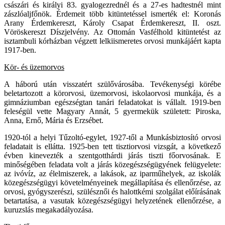
császári és királyi 83. gyalogezrednél és a 27-es hadtestnél mint
zászlóaljfőnök. Érdemeit több kitüntetéssel ismerték el: Koronás
Arany Érdemkereszt, Károly Csapat Érdemkereszt, II. oszt.
Vöröskereszt Díszjelvény. Az Ottomán Vasfélhold kitüntetést az
isztambuli kórházban végzett lelkiismeretes orvosi munkájáért kapta
1917-ben.
Kör- és üzemorvos
A háború után visszatért szülővárosába. Tevékenységi körébe
beletartozott a körorvosi, üzemorvosi, iskolaorvosi munkája, és a
gimnáziumban egészségtan tanári feladatokat is vállalt. 1919-ben
feleségül vette Magyary Annát, 5 gyermekük született: Piroska,
Anna, Ernő, Mária és Erzsébet.
1920-tól a helyi Tűzoltó-egylet, 1927-től a Munkásbiztosító orvosi
feladatait is ellátta. 1925-ben tett tisztiorvosi vizsgát, a következő
évben kinevezték a szentgotthárdi járás tiszti főorvosának. E
minőségében feladata volt a járás közegészségügyének felügyelete:
az ivóvíz, az élelmiszerek, a lakások, az iparműhelyek, az iskolák
közegészségügyi követelményeinek megállapítása és ellenőrzése, az
orvosi, gyógyszerészi, szülésznői és halottkémi szolgálat előírásának
betartatása, a vasutak közegészségügyi helyzetének ellenőrzése, a
kuruzslás megakadályozása.