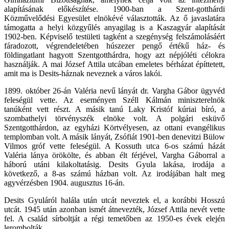
alapításának előkészítése. 1900-ban a Szent-gotthárdi
Közművelődési Egyesület elnökévé választották. Az ő javaslatára
támogatta a helyi közgyűlés anyagilag is a Kaszagyár alapítását
1902-ben. Képviselő testületi tagként a szegénység felszámolásáért
fáradozott, végrendeletében húszezer pengő értékű ház- és
földingatlant hagyott Szentgotthárdra, hogy azt népjóléti célokra
használják. A mai József Attila utcában emeletes bérházat építtetett,
amit ma is Desits-háznak neveznek a város lakói.
1899. október 26-án Valéria nevű lányát dr. Vargha Gábor ügyvéd
feleségül vette. Az eseményen Széll Kálmán miniszterelnök
tanúként vett részt. A másik tanú Laky Kristóf kúriai bíró, a
szombathelyi törvényszék elnöke volt. A polgári esküvő
Szentgotthárdon, az egyházi Körtvélyesen, az ottani evangélikus
templomban volt. A másik lányát, Zsófiát 1901-ben denevitzi Bülow
Vilmos gróf vette feleségül. A Kossuth utca 6-os számú házát
Valéria lánya örökölte, és abban élt férjével, Vargha Gáborral a
háború utáni kilakoltatásig. Desits Gyula lakása, irodája a
következő, a 8-as számú házban volt. Az irodájában halt meg
agyvérzésben 1904. augusztus 16-án.
Desits Gyuláról halála után utcát neveztek el, a korábbi Hosszú
utcát. 1945 után azonban ismét átnevezték, József Attila nevét vette
fel. A család sírboltját a régi temetőben az 1950-es évek elején
lerombolták.