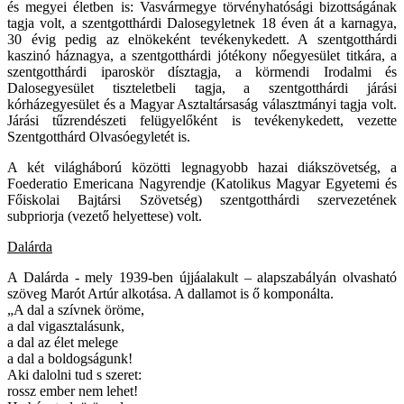
és megyei életben is: Vasvármegye törvényhatósági bizottságának
tagja volt, a szentgotthárdi Dalosegyletnek 18 éven át a karnagya,
30 évig pedig az elnökeként tevékenykedett. A szentgotthárdi
kaszinó háznagya, a szentgotthárdi jótékony nőegyesület titkára, a
szentgotthárdi iparoskör dísztagja, a körmendi Irodalmi és
Dalosegyesület tiszteletbeli tagja, a szentgotthárdi járási
kórházegyesület és a Magyar Asztaltársaság választmányi tagja volt.
Járási tűzrendészeti felügyelőként is tevékenykedett, vezette
Szentgotthárd Olvasóegyletét is.
A két világháború közötti legnagyobb hazai diákszövetség, a
Foederatio Emericana Nagyrendje (Katolikus Magyar Egyetemi és
Főiskolai Bajtársi Szövetség) szentgotthárdi szervezetének
subpriorja (vezető helyettese) volt.
Dalárda
A Dalárda - mely 1939-ben újjáalakult – alapszabályán olvasható
szöveg Marót Artúr alkotása. A dallamot is ő komponálta.
„A dal a szívnek öröme,
a dal vigasztalásunk,
a dal az élet melege
a dal a boldogságunk!
Aki dalolni tud s szeret:
rossz ember nem lehet!