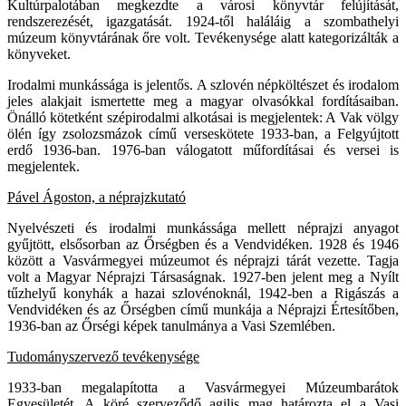
Kultúrpalotában megkezdte a városi könyvtár felújítását,
rendszerezését, igazgatását. 1924-től haláláig a szombathelyi
múzeum könyvtárának őre volt. Tevékenysége alatt kategorizálták a
könyveket.
Irodalmi munkássága is jelentős. A szlovén népköltészet és irodalom
jeles alakjait ismertette meg a magyar olvasókkal fordításaiban.
Önálló kötetként szépirodalmi alkotásai is megjelentek: A Vak völgy
ölén így zsolozsmázok című verseskötete 1933-ban, a Felgyújtott
erdő 1936-ban. 1976-ban válogatott műfordításai és versei is
megjelentek.
Pável Ágoston, a néprajzkutató
Nyelvészeti és irodalmi munkássága mellett néprajzi anyagot
gyűjtött, elsősorban az Őrségben és a Vendvidéken. 1928 és 1946
között a Vasvármegyei múzeumot és néprajzi tárát vezette. Tagja
volt a Magyar Néprajzi Társaságnak. 1927-ben jelent meg a Nyílt
tűzhelyű konyhák a hazai szlovénoknál, 1942-ben a Rigászás a
Vendvidéken és az Őrségben című munkája a Néprajzi Értesítőben,
1936-ban az Őrségi képek tanulmánya a Vasi Szemlében.
Tudományszervező tevékenysége
1933-ban megalapította a Vasvármegyei Múzeumbarátok
Egyesületét. A köré szerveződő agilis mag határozta el a Vasi