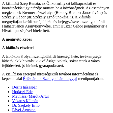
A kiállítást Szép Renáta, az Önkormányzat külkapcsolati és
koordinációs ügyintézője mutatta be a közönségnek. Az eseményen
megjelentek Brenner József atya (Boldog Brenner János fivére) és
Székely Gábor (dr. Székely Ernő unokája) is. A kiállítás
megnyitóján került sor újabb 6 név bejegyzésére a szentgotthárdi
Halhatatlanok Aranykönyvébe, amit Huszár Gábor polgármester a
Hivatal pecsétjével hitelesített.
A megnyitó képei
A kiállítás részletei
A tablókon 8 olyan szentgotthárdi híresség élete, tevékenysége
látható, akik hivatásuk kiválóságai voltak, sokat tettek a város
fejlődéséért, jó hírének gyarapodásáért.
A kiállításon szereplő hírességekről további információkat és
képeket talál
Értéktárunk Szentgotthárd nagyjai
menüpontjában.
Desits házaspár
Hodászi Ede
Mathiász (Marót) Artúr
Vakarcs Kálmán
Dr. Székely Ernő
Pável Ágoston