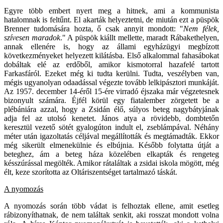
Egyre több embert nyert meg a hitnek, ami a kommunista
hatalomnak is feltűnt. El akarták helyeztetni, de miután ezt a püspök
Brenner tudomására hozta, ő csak annyit mondott: "
Nem félek,
szívesen maradok
." A püspök kiállt mellette, maradt Rábakethelyen,
annak ellenére is, hogy az állami egyházügyi megbízott
következményeket helyezett kilátásba. Első alkalommal fahasábokat
dobáltak elé az erdőből, amikor kismotorral hazafelé tartott
Farkasfáról. Ezeket még ki tudta kerülni. Tudta, veszélyben van,
mégis ugyanolyan odaadással végezte tovább lelkipásztori munkáját.
Az 1957. december 14-éről 15-ére virradó éjszaka már végzetesnek
bizonyult számára. Éjfél körül egy fiatalember zörgetett be a
plébániára azzal, hogy a Zsidán élő, súlyos beteg nagybátyjának
adja fel az utolsó kenetet. János atya a rövidebb, dombtetőn
keresztül vezető sötét gyalogúton indult el, zseblámpával. Néhány
méter után igazoltatás céljával megállították és megtámadták. Ekkor
még sikerült elmenekülnie és elbújnia. Később folytatta útját a
beteghez, ám a beteg háza közelében elkapták és rengeteg
késszúrással megölték. Amikor rátaláltak a zsidai iskola mögött, még
élt, keze szorította az Oltáriszentséget tartalmazó táskát.
A nyomozás
A nyomozás során több vádat is felhoztak ellene, amit esetleg
rábizonyíthatnak, de nem találtak senkit, aki rosszat mondott volna