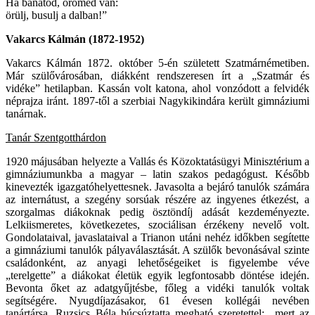
Ha bánatod, örömed van:
örülj, busulj a dalban!”
Vakarcs Kálmán (1872-1952)
Vakarcs Kálmán 1872. október 5-én született Szatmárnémetiben.
Már szülővárosában, diákként rendszeresen írt a „Szatmár és
vidéke” hetilapban. Kassán volt katona, ahol vonzódott a felvidék
néprajza iránt. 1897-től a szerbiai Nagykikindára került gimnáziumi
tanárnak.
Tanár Szentgotthárdon
1920 májusában helyezte a Vallás és Közoktatásügyi Minisztérium a
gimnáziumunkba a magyar – latin szakos pedagógust. Később
kinevezték igazgatóhelyettesnek. Javasolta a bejáró tanulók számára
az internátust, a szegény sorsúak részére az ingyenes étkezést, a
szorgalmas diákoknak pedig ösztöndíj adását kezdeményezte.
Lelkiismeretes, következetes, szociálisan érzékeny nevelő volt.
Gondolataival, javaslataival a Trianon utáni nehéz időkben segítette
a gimnáziumi tanulók pályaválasztását. A szülők bevonásával szinte
családonként, az anyagi lehetőségeiket is figyelembe véve
„terelgette” a diákokat életük egyik legfontosabb döntése idején.
Bevonta őket az adatgyűjtésbe, főleg a vidéki tanulók voltak
segítségére. Nyugdíjazásakor, 61 évesen kollégái nevében
tanártársa, Ruzsics Béla búcsúztatta megható szeretettel: „mert az