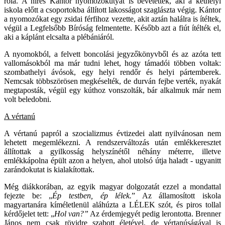
róla. A híres Kántor nyomozókutyát is bevetették, aki a kethelyi
iskola előtt a csoportokba állított lakosságot szaglászta végig. Kántor
a nyomozókat egy zsidai férfihoz vezette, akit aztán halálra is ítéltek,
végül a Legfelsőbb Bíróság felmentette. Később azt a fiút ítélték el,
aki a káplánt elcsalta a plébániáról.
A nyomokból, a felvett boncolási jegyzőkönyvből és az azóta tett
vallomásokból ma már tudni lehet, hogy támadói többen voltak:
szombathelyi ávósok, egy helyi rendőr és helyi pártemberek.
Nemcsak többszörösen megkéselték, de durván fejbe verték, nyakát
megtaposták, végül egy kúthoz vonszolták, bár alkalmuk már nem
volt beledobni.
A vértanú
A vértanú papról a szocializmus évtizedei alatt nyilvánosan nem
lehetett megemlékezni. A rendszerváltozás után emlékkeresztet
állítottak a gyilkosság helyszínétől néhány méterre, illetve
emlékkápolna épült azon a helyen, ahol utolsó útja haladt - ugyanitt
zarándokutat is kialakítottak.
Még diákkorában, az egyik magyar dolgozatát ezzel a mondattal
fejezte be: „
Ép testben, ép lélek.
” Az államosított iskola
magyartanára kíméletlenül aláhúzta a LÉLEK szót, és piros tollal
kérdőjelet tett: „
Hol van?”
Az érdemjegyét pedig lerontotta. Brenner
János nem csak rövidre szabott életével, de vértanúságával is