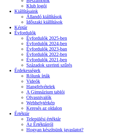
Beszámolók
Klub logói
Kiállításaink
Állandó kiállítások
Időszaki kiállítások
Képtár
Évfordulók
Évfordulók 2025-ben
Évfordulók 2024-ben
Évfordulók 2023-ban
Évfordulók 2022-ben
Évfordulók 2021-ben
Századok szerinti szűrés
Érdekességek
Rólunk írták
Videók
Hangfelvételek
A Gimnázium tablói
Olvasnivalók
Webhelytérkép
Keresés az oldalon
Értéktár
Települési értéktár
Az Értéktárról
Hogyan készítsünk javaslatot?