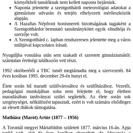
környékbeli tanulóknak nem kellett naponta bejárniuk.
Naponta jelentette a szentgotthárdi meteorológiai adatokat a
gimnázium udvarán és tetején elhelyezett mérőeszközök
alapján.
A Hazafias Népfront honismereti bizottságának tagjaként a
Szentgotthárdot bemutató tanulmánykötet egyik elindítója és
szerzője volt.
A Szentgotthárd c. lapban rendszeresen jelentette meg a város
múltjával kapcsolatos írásait.
Nyugdíjba vonulása után sem szakadt el szeretett gimnáziumától:
számtalan érettségi találkozón vett részt.
1992 októberétől a TBC ismét megtámadta meg a szervezetét. 84
éves korában 1995. december 29-én hunyt el.
Élete során hű maradt szülővárosához és szülőházához. Vezetői,
pedagógiai munkájában soha nem felejtette el, hogy életben
maradásában tanítványai szülei segítették. Az élete során sok
szegénységet, nélkülözést tapasztalt, ezért is volt számára elsődleges
az elesett diákok támogatása.
Mathiász (Marót) Artúr (1877 – 1956)
A Torontál megyei Máriaföldön született 1877. március 16-án. Apja
tanító volt, akit tíz éves korában elveszített, de édesanyja a