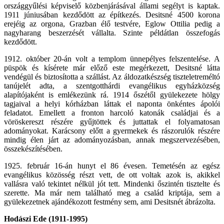
országgyűlési képviselő közbenjárásával állami segélyt is kaptak.
1911 júniusában kezdődött az építkezés. Desitsné 4500 korona
erejéig az orgona, Grazban élő testvére, Eglow Ottilia pedig a
nagyharang beszerzését vállalta. Szinte példátlan összefogás
kezdődött.
1912. október 20-án volt a templom ünnepélyes felszentelése. A
püspök és kísérete már előző este megérkezett, Desitsné látta
vendégül és biztosította a szállást. Az áldozatkészség tiszteletreméltó
tanújelét adta, a szentgotthárdi evangélikus egyházközség
alapítójaként is emlékezünk rá. 1914 őszétől gyülekezete hölgy
tagjaival a helyi kórházban láttak el naponta önkéntes ápolói
feladatot. Emellett a fronton harcoló katonák családjai és a
vöröskereszt részére gyűjtöttek és juttattak el folyamatosan
adományokat. Karácsony előtt a gyermekek és rászorulók részére
mindig élen járt az adományozásban, annak megszervezésében,
összekészítésében.
1925. február 16-án hunyt el 86 évesen. Temetésén az egész
evangélikus közösség részt vett, de ott voltak azok is, akikkel
vallásra való tekintet nélkül jót tett. Mindenki őszintén tisztelte és
szerette. Ma már nem található meg a család kriptája, sem a
gyülekezetnek ajándékozott festmény sem, ami Desitsnét ábrázolta.
Hodászi Ede (1911-1995)