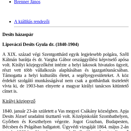
Brenner János
A kiállítás rendezői
Desits házaspár
Lipováczi Desits Gyula dr. (1840-1904)
A XIX. század végi Szentgotthárd egyik legjelesebb polgára, Széll
Kálmán barátja és dr. Vargha Gábor országgyűlési képviselő apósa
volt. Királyi közjegyzőként intézte a helyi lakosok hivatalos ügyeit,
részt vett több vállalkozás alapításában és igazgatótanácsában.
Támogatta a helyi kulturális életet, a segélyegyesületeket. A köz
érdekét szolgáló munkásságával nem csak a gotthárdiak tiszteletét
vívta ki, de 1903-ban elnyerte a magyar királyi tanácsos kitüntető
címet is.
Királyi közjegyző
1840. január 23-án született a Vas megyei Csákány községben. Apja
Desits József uradalmi tiszttartó volt. Középiskoláit Szombathelyen,
Győrben és Keszthelyen végezte. Jogot Grazban, Budapesten,
Bécsben és Prágában hallgatott. Ügyvédi vizsgáját 1864. május 2-án