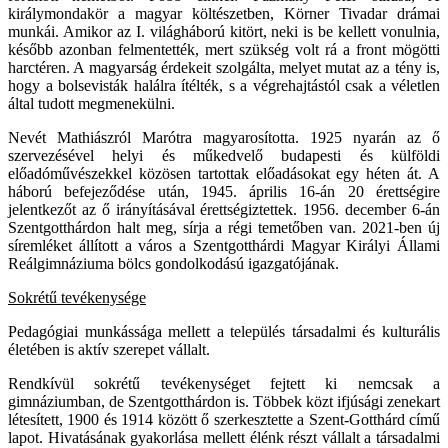
királymondakör a magyar költészetben, Körner Tivadar drámai
munkái. Amikor az I. világháború kitört, neki is be kellett vonulnia,
később azonban felmentették, mert szükség volt rá a front mögötti
harctéren. A magyarság érdekeit szolgálta, melyet mutat az a tény is,
hogy a bolsevisták halálra ítélték, s a végrehajtástól csak a véletlen
által tudott megmenekülni.
Nevét Mathiászról Marótra magyarosította. 1925 nyarán az ő
szervezésével helyi és műkedvelő budapesti és külföldi
előadóművészekkel közösen tartottak előadásokat egy héten át. A
háború befejeződése után, 1945. április 16-án 20 érettségire
jelentkezőt az ő irányításával érettségiztettek. 1956. december 6-án
Szentgotthárdon halt meg, sírja a régi temetőben van. 2021-ben új
síremléket állított a város a Szentgotthárdi Magyar Királyi Állami
Reálgimnáziuma bölcs gondolkodású igazgatójának.
Sokrétű tevékenysége
Pedagógiai munkássága mellett a település társadalmi és kulturális
életében is aktív szerepet vállalt.
Rendkívül sokrétű tevékenységet fejtett ki nemcsak a
gimnáziumban, de Szentgotthárdon is. Többek közt ifjúsági zenekart
létesített, 1900 és 1914 között ő szerkesztette a Szent-Gotthárd című
lapot. Hivatásának gyakorlása mellett élénk részt vállalt a társadalmi