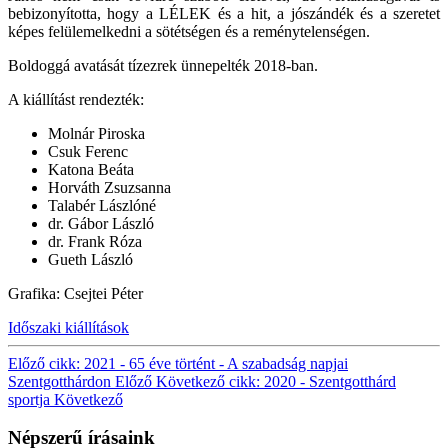
bebizonyította, hogy a LÉLEK és a hit, a jószándék és a szeretet
képes felülemelkedni a sötétségen és a reménytelenségen.
Boldoggá avatását tízezrek ünnepelték 2018-ban.
A kiállítást rendezték:
Molnár Piroska
Csuk Ferenc
Katona Beáta
Horváth Zsuzsanna
Talabér Lászlóné
dr. Gábor László
dr. Frank Róza
Gueth László
Grafika: Csejtei Péter
Időszaki kiállítások
Előző cikk: 2021 - 65 éve történt - A szabadság napjai
Szentgotthárdon
Előző
Következő cikk: 2020 - Szentgotthárd
sportja
Következő
Népszerű írásaink