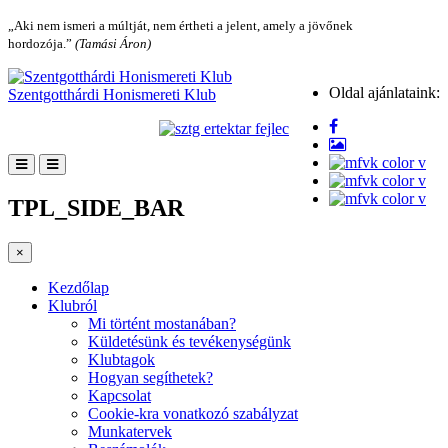
„Aki nem ismeri a múltját, nem értheti a jelent, amely a jövőnek
hordozója.”
(Tamási Áron)
Oldal ajánlataink:
Szentgotthárdi Honismereti Klub
TPL_SIDE_BAR
×
Kezdőlap
Klubról
Mi történt mostanában?
Küldetésünk és tevékenységünk
Klubtagok
Hogyan segíthetek?
Kapcsolat
Cookie-kra vonatkozó szabályzat
Munkatervek