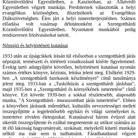
Közművelődési Egyesületben, a Kaszinóban, az Állatvédő
Egyesületben végzett munkája. Presbiternek választották a helyi
evangélikus közösségben, díszelnöknek az Evangélikus
Diákszövetségben. Élen járt a helyi ismeretterjesztésben. Számos
előadása volt vasárnap délutánonként a Szentgotthárdi
Közművelődési Egyesületben. Nyomtatott munkáiból pedig
rendszeresen felolvasásokat tartott.
Néprajzi és helytörténeti kutatásai
1933 után az újságcikkek írásán túl elsősorban a szentgotthárdi járás
néprajzát, természeti és történeti vonatkozásait kísérte figyelemmel.
Évekig tartó adatgyűjtést követően, helytörténeti kutatásai nyomán
számos értékes könyve, kézirata, leírása jelent meg. Elsőként 1929-
ben „A szentgotthárdi fazekasok készítményei” című tanulmánya
jelent meg. 1933-ban a „Tuskóhúzás a szentgotthárdi járásban”,
majd 1935-ben a „Szentgotthárd és környékének ismertetése” című
könyve. Ezt követte 1939-ben a sokkal részletesebb, alaposabb
munka, "A Szentgotthárd– muraszombati járás ismertetése”. Ebben
a könyvében járásunk műemlékei, kulturális nevezetességei mellett
összegyűjtötte a legjelentősebb egyházi és világi személyeket is,
ismertetve röviden életrajzukat. Kutatásaival három évtized alatt
sikerült összegyűjtenie és ezáltal megmentenie az utókor számára az
itt élő lakosság hagyományait, szokásait, melyekről kitartó munkája
nélkül ma már nem is tudhatnánk. Fáradhatatlanul végzett