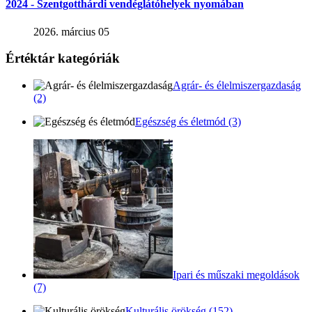
2024 - Szentgotthárdi vendéglátóhelyek nyomában
2026. március 05
Értéktár kategóriák
Agrár- és élelmiszergazdaság
(2)
Egészség és életmód (3)
Ipari és műszaki megoldások
(7)
Kulturális örökség (152)