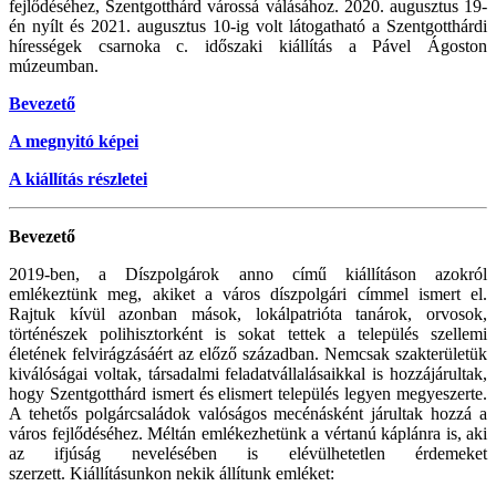
fejlődéséhez, Szentgotthárd várossá válásához. 2020. augusztus 19-
én nyílt és 2021. augusztus 10-ig volt látogatható a Szentgotthárdi
hírességek csarnoka c. időszaki kiállítás a Pável Ágoston
múzeumban.
Bevezető
A megnyitó képei
A kiállítás részletei
Bevezető
2019-ben, a Díszpolgárok anno című kiállításon azokról
emlékeztünk meg, akiket a város díszpolgári címmel ismert el.
Rajtuk kívül azonban mások, lokálpatrióta tanárok, orvosok,
történészek polihisztorként is sokat tettek a település szellemi
életének felvirágzásáért az előző században. Nemcsak szakterületük
kiválóságai voltak, társadalmi feladatvállalásaikkal is hozzájárultak,
hogy Szentgotthárd ismert és elismert település legyen megyeszerte.
A tehetős polgárcsaládok valóságos mecénásként járultak hozzá a
város fejlődéséhez. Méltán emlékezhetünk a vértanú káplánra is, aki
az ifjúság nevelésében is elévülhetetlen érdemeket
szerzett. Kiállításunkon nekik állítunk emléket: