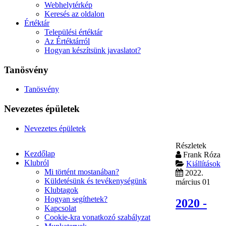
Webhelytérkép
Keresés az oldalon
Értéktár
Települési értéktár
Az Értéktárról
Hogyan készítsünk javaslatot?
Tanösvény
Tanösvény
Nevezetes épületek
Nevezetes épületek
Részletek
Kezdőlap
Frank Róza
Klubról
Kiállítások
Mi történt mostanában?
2022.
Küldetésünk és tevékenységünk
március 01
Klubtagok
Hogyan segíthetek?
2020 -
Kapcsolat
Cookie-kra vonatkozó szabályzat