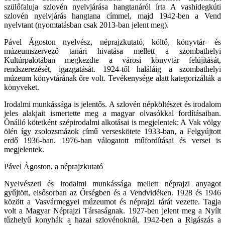
szülőfaluja szlovén nyelvjárása hangtanáról írta A vashidegkúti
szlovén nyelvjárás hangtana címmel, majd 1942-ben a Vend
nyelvtant (nyomtatásban csak 2013-ban jelent meg).
Pável Ágoston nyelvész, néprajzkutató, költő, könyvtár- és
múzeumszervező tanári hivatása mellett a szombathelyi
Kultúrpalotában megkezdte a városi könyvtár felújítását,
rendszerezését, igazgatását. 1924-től haláláig a szombathelyi
múzeum könyvtárának őre volt. Tevékenysége alatt kategorizálták a
könyveket.
Irodalmi munkássága is jelentős. A szlovén népköltészet és irodalom
jeles alakjait ismertette meg a magyar olvasókkal fordításaiban.
Önálló kötetként szépirodalmi alkotásai is megjelentek: A Vak völgy
ölén így zsolozsmázok című verseskötete 1933-ban, a Felgyújtott
erdő 1936-ban. 1976-ban válogatott műfordításai és versei is
megjelentek.
Pável Ágoston, a néprajzkutató
Nyelvészeti és irodalmi munkássága mellett néprajzi anyagot
gyűjtött, elsősorban az Őrségben és a Vendvidéken. 1928 és 1946
között a Vasvármegyei múzeumot és néprajzi tárát vezette. Tagja
volt a Magyar Néprajzi Társaságnak. 1927-ben jelent meg a Nyílt
tűzhelyű konyhák a hazai szlovénoknál, 1942-ben a Rigászás a