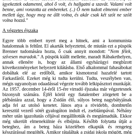
igyekeztek odamenni, ahol ő volt, és hallgatni a szavát. Valami volt
benne, ami vonzotta az embereket. (..) Ő nem tudott elmenni ember
mellett úgy, hogy meg ne állt volna, és akár csak két szót ne szólt
volna hozzá.
"
A végzetes éjszaka
Egyre több embert nyert meg a hitnek, ami a kommunista
hatalomnak is feltűnt. El akarták helyeztetni, de miután ezt a püspök
Brenner tudomására hozta, ő csak annyit mondott: "
Nem félek,
szívesen maradok
." A püspök kiállt mellette, maradt Rábakethelyen,
annak ellenére is, hogy az állami egyházügyi megbízott
következményeket helyezett kilátásba. Első alkalommal fahasábokat
dobáltak elé az erdőből, amikor kismotorral hazafelé tartott
Farkasfáról. Ezeket még ki tudta kerülni. Tudta, veszélyben van,
mégis ugyanolyan odaadással végezte tovább lelkipásztori munkáját.
Az 1957. december 14-éről 15-ére virradó éjszaka már végzetesnek
bizonyult számára. Éjfél körül egy fiatalember zörgetett be a
plébániára azzal, hogy a Zsidán élő, súlyos beteg nagybátyjának
adja fel az utolsó kenetet. János atya a rövidebb, dombtetőn
keresztül vezető sötét gyalogúton indult el, zseblámpával. Néhány
méter után igazoltatás céljával megállították és megtámadták. Ekkor
még sikerült elmenekülnie és elbújnia. Később folytatta útját a
beteghez, ám a beteg háza közelében elkapták és rengeteg
késszúrással megölték. Amikor rátaláltak a zsidai iskola mögött, még