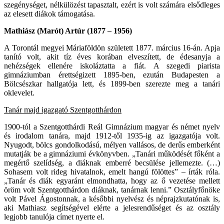
szegénységet, nélkülözést tapasztalt, ezért is volt számára elsődleges
az elesett diákok támogatása.
Mathiász (Marót) Artúr (1877 – 1956)
A Torontál megyei Máriaföldön született 1877. március 16-án. Apja
tanító volt, akit tíz éves korában elveszített, de édesanyja a
nehézségek ellenére iskoláztatta a fiát. A szegedi piarista
gimnáziumban érettségizett 1895-ben, ezután Budapesten a
Bölcsészkar hallgatója lett, és 1899-ben szerezte meg a tanári
oklevelet.
Tanár majd igazgató Szentgotthárdon
1900-tól a Szentgotthárdi Reál Gimnázium magyar és német nyelv
és irodalom tanára, majd 1912-től 1935-ig az igazgatója volt.
Nyugodt, bölcs gondolkodású, mélyen vallásos, de derűs emberként
mutatják be a gimnáziumi évkönyvben. „Tanári működését főként a
megértő szelídség, a diáknak emberré becsülése jellemezte. (…)
Sohasem volt rideg hivatalnok, emelt hangú fölöttes” – írták róla.
„Tanár és diák egyaránt elmondhatta, hogy az ő vezetése mellett
öröm volt Szentgotthárdon diáknak, tanárnak lenni.” Osztályfőnöke
volt Pável Ágostonnak, a későbbi nyelvész és néprajzkutatónak is,
aki Mathiasz segítségével elérte a jelesrendűséget és az osztály
legjobb tanulója címet nyerte el.