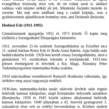
evangélikus közösség részt vett, de ott voltak azok is, akikkel
vallásra való tekintet nélkül jót tett. Mindenki őszintén tisztelte és
szerette. Ma már nem található meg a család kriptája, sem a
gyülekezetnek ajándékozott festmény sem, ami Desitsnét ábrázolta.
Hodászi Ede (1911-1995)
Gimnáziumunk igazgatója 1952 és 1973 között. Ő kapta meg
elsőként a Szentgotthárd Díszpolgára kitüntetést.
1911. november 21-én született Szentgotthárdon az Erzsébet utca
11. számú házban Ruisz Ede és Boda Anna fiaként. Apja halála után
hadiárvaházba került. 1928-ban került vissza Szentgotthárdra, ahol a
gimnázium VI. osztályában folytatta a középiskolát. 1931-ben
jelesen érettségizett és felvették a Kir. Magy. Pázmány Péter
Tudományegyetem matematika-fizika szakára.
1934 márciusában vezetéknevét Ruiszról Hodászira változtatta, így
örökítve meg anyai nagyanyja emlékét.
1936-ban, matematika-fizika tanári oklevele átvétele után rögtön
behívták katonai kiképzésre, majd Körmendre helyezték tartalékos
állományba. 1939 és 1945 között számos alkalommal behívták
katonai kiképzésre. 1940 júliusában a 43. honvéd gyalogezred 3.
századával részt vett az erdélyi bevonulásban is. Közben tanított