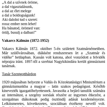
„A dal a szívnek öröme,
a dal vigasztalásunk,
a dal az élet melege
a dal a boldogságunk!
Aki dalolni tud s szeret:
rossz ember nem lehet!
Ha bánatod, örömed van:
örülj, busulj a dalban!”
Vakarcs Kálmán (1872-1952)
Vakarcs Kálmán 1872. október 5-én született Szatmárnémetiben.
Már szülővárosában, diákként rendszeresen írt a „Szatmár és
vidéke” hetilapban. Kassán volt katona, ahol vonzódott a felvidék
néprajza iránt. 1897-től a szerbiai Nagykikindára került gimnáziumi
tanárnak.
Tanár Szentgotthárdon
1920 májusában helyezte a Vallás és Közoktatásügyi Minisztérium a
gimnáziumunkba a magyar – latin szakos pedagógust. Később
kinevezték igazgatóhelyettesnek. Javasolta a bejáró tanulók számára
az internátust, a szegény sorsúak részére az ingyenes étkezést, a
szorgalmas diákoknak pedig ösztöndíj adását kezdeményezte.
Lelkiismeretes, következetes, szociálisan érzékeny nevelő volt.