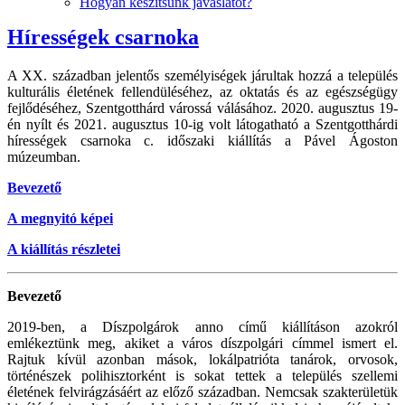
Hogyan készítsünk javaslatot?
Hírességek csarnoka
A XX. században jelentős személyiségek járultak hozzá a település
kulturális életének fellendüléséhez, az oktatás és az egészségügy
fejlődéséhez, Szentgotthárd várossá válásához. 2020. augusztus 19-
én nyílt és 2021. augusztus 10-ig volt látogatható a Szentgotthárdi
hírességek csarnoka c. időszaki kiállítás a Pável Ágoston
múzeumban.
Bevezető
A megnyitó képei
A kiállítás részletei
Bevezető
2019-ben, a Díszpolgárok anno című kiállításon azokról
emlékeztünk meg, akiket a város díszpolgári címmel ismert el.
Rajtuk kívül azonban mások, lokálpatrióta tanárok, orvosok,
történészek polihisztorként is sokat tettek a település szellemi
életének felvirágzásáért az előző században. Nemcsak szakterületük