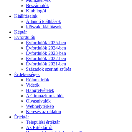
Munkatervek
Beszámolók
Klub logói
Kiállításaink
Állandó kiállítások
Időszaki kiállítások
Képtár
Évfordulók
Évfordulók 2025-ben
Évfordulók 2024-ben
Évfordulók 2023-ban
Évfordulók 2022-ben
Évfordulók 2021-ben
Századok szerinti szűrés
Érdekességek
Rólunk írták
Videók
Hangfelvételek
A Gimnázium tablói
Olvasnivalók
Webhelytérkép
Keresés az oldalon
Értéktár
Települési értéktár
Az Értéktárról