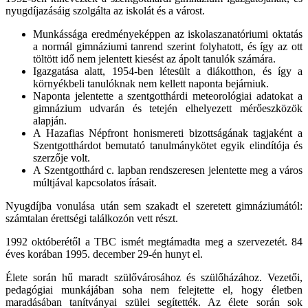
nyugdíjazásáig szolgálta az iskolát és a várost.
Munkássága eredményeképpen az iskolaszanatóriumi oktatás
a normál gimnáziumi tanrend szerint folyhatott, és így az ott
töltött idő nem jelentett kiesést az ápolt tanulók számára.
Igazgatása alatt, 1954-ben létesült a diákotthon, és így a
környékbeli tanulóknak nem kellett naponta bejárniuk.
Naponta jelentette a szentgotthárdi meteorológiai adatokat a
gimnázium udvarán és tetején elhelyezett mérőeszközök
alapján.
A Hazafias Népfront honismereti bizottságának tagjaként a
Szentgotthárdot bemutató tanulmánykötet egyik elindítója és
szerzője volt.
A Szentgotthárd c. lapban rendszeresen jelentette meg a város
múltjával kapcsolatos írásait.
Nyugdíjba vonulása után sem szakadt el szeretett gimnáziumától:
számtalan érettségi találkozón vett részt.
1992 októberétől a TBC ismét megtámadta meg a szervezetét. 84
éves korában 1995. december 29-én hunyt el.
Élete során hű maradt szülővárosához és szülőházához. Vezetői,
pedagógiai munkájában soha nem felejtette el, hogy életben
maradásában tanítványai szülei segítették. Az élete során sok