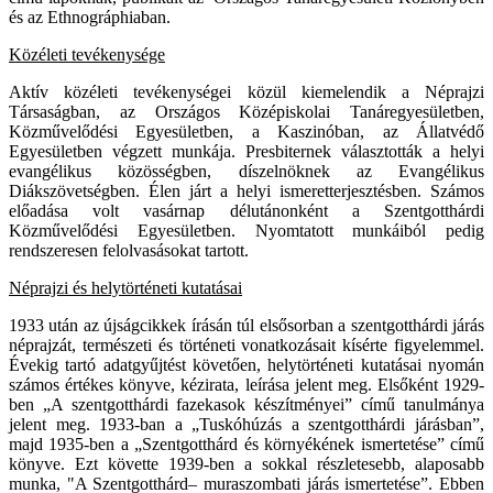
és az Ethnográphiaban.
Közéleti tevékenysége
Aktív közéleti tevékenységei közül kiemelendik a Néprajzi
Társaságban, az Országos Középiskolai Tanáregyesületben,
Közművelődési Egyesületben, a Kaszinóban, az Állatvédő
Egyesületben végzett munkája. Presbiternek választották a helyi
evangélikus közösségben, díszelnöknek az Evangélikus
Diákszövetségben. Élen járt a helyi ismeretterjesztésben. Számos
előadása volt vasárnap délutánonként a Szentgotthárdi
Közművelődési Egyesületben. Nyomtatott munkáiból pedig
rendszeresen felolvasásokat tartott.
Néprajzi és helytörténeti kutatásai
1933 után az újságcikkek írásán túl elsősorban a szentgotthárdi járás
néprajzát, természeti és történeti vonatkozásait kísérte figyelemmel.
Évekig tartó adatgyűjtést követően, helytörténeti kutatásai nyomán
számos értékes könyve, kézirata, leírása jelent meg. Elsőként 1929-
ben „A szentgotthárdi fazekasok készítményei” című tanulmánya
jelent meg. 1933-ban a „Tuskóhúzás a szentgotthárdi járásban”,
majd 1935-ben a „Szentgotthárd és környékének ismertetése” című
könyve. Ezt követte 1939-ben a sokkal részletesebb, alaposabb
munka, "A Szentgotthárd– muraszombati járás ismertetése”. Ebben