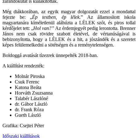
zarándokutat is kialakítottak.
Még diákkorában, az egyik magyar dolgozatát ezzel a mondattal
fejezte be: „
Ép testben, ép lélek.
” Az államosított iskola
magyartanára kíméletlenül aláhúzta a LÉLEK szót, és piros tollal
kérdőjelet tett: „
Hol van?”
Az érdemjegyét pedig lerontotta. Brenner
János nem csak rövidre szabott életével, de vértanúságával is
bebizonyította, hogy a LÉLEK és a hit, a jószándék és a szeretet
képes felülemelkedni a sötétségen és a reménytelenségen.
Boldoggá avatását tízezrek ünnepelték 2018-ban.
A kiállítást rendezték:
Molnár Piroska
Csuk Ferenc
Katona Beáta
Horváth Zsuzsanna
Talabér Lászlóné
dr. Gábor László
dr. Frank Róza
Gueth László
Grafika: Csejtei Péter
Időszaki kiállítások