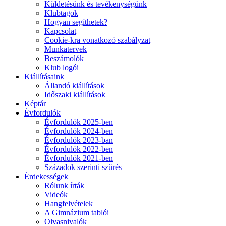
Küldetésünk és tevékenységünk
Klubtagok
Hogyan segíthetek?
Kapcsolat
Cookie-kra vonatkozó szabályzat
Munkatervek
Beszámolók
Klub logói
Kiállításaink
Állandó kiállítások
Időszaki kiállítások
Képtár
Évfordulók
Évfordulók 2025-ben
Évfordulók 2024-ben
Évfordulók 2023-ban
Évfordulók 2022-ben
Évfordulók 2021-ben
Századok szerinti szűrés
Érdekességek
Rólunk írták
Videók
Hangfelvételek
A Gimnázium tablói
Olvasnivalók