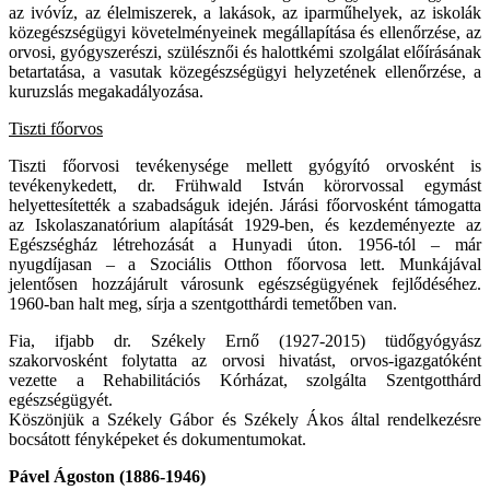
az ivóvíz, az élelmiszerek, a lakások, az iparműhelyek, az iskolák
közegészségügyi követelményeinek megállapítása és ellenőrzése, az
orvosi, gyógyszerészi, szülésznői és halottkémi szolgálat előírásának
betartatása, a vasutak közegészségügyi helyzetének ellenőrzése, a
kuruzslás megakadályozása.
Tiszti főorvos
Tiszti főorvosi tevékenysége mellett gyógyító orvosként is
tevékenykedett, dr. Frühwald István körorvossal egymást
helyettesítették a szabadságuk idején. Járási főorvosként támogatta
az Iskolaszanatórium alapítását 1929-ben, és kezdeményezte az
Egészségház létrehozását a Hunyadi úton. 1956-tól – már
nyugdíjasan – a Szociális Otthon főorvosa lett. Munkájával
jelentősen hozzájárult városunk egészségügyének fejlődéséhez.
1960-ban halt meg, sírja a szentgotthárdi temetőben van.
Fia, ifjabb dr. Székely Ernő (1927-2015) tüdőgyógyász
szakorvosként folytatta az orvosi hivatást, orvos-igazgatóként
vezette a Rehabilitációs Kórházat, szolgálta Szentgotthárd
egészségügyét.
Köszönjük a Székely Gábor és Székely Ákos által rendelkezésre
bocsátott fényképeket és dokumentumokat.
Pável Ágoston (1886-1946)