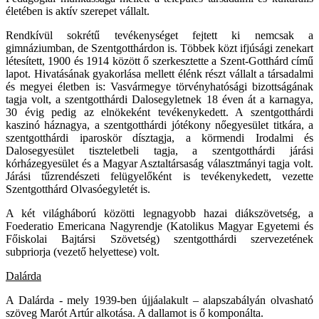
életében is aktív szerepet vállalt.
Rendkívül sokrétű tevékenységet fejtett ki nemcsak a
gimnáziumban, de Szentgotthárdon is. Többek közt ifjúsági zenekart
létesített, 1900 és 1914 között ő szerkesztette a Szent-Gotthárd című
lapot. Hivatásának gyakorlása mellett élénk részt vállalt a társadalmi
és megyei életben is: Vasvármegye törvényhatósági bizottságának
tagja volt, a szentgotthárdi Dalosegyletnek 18 éven át a karnagya,
30 évig pedig az elnökeként tevékenykedett. A szentgotthárdi
kaszinó háznagya, a szentgotthárdi jótékony nőegyesület titkára, a
szentgotthárdi iparoskör dísztagja, a körmendi Irodalmi és
Dalosegyesület tiszteletbeli tagja, a szentgotthárdi járási
kórházegyesület és a Magyar Asztaltársaság választmányi tagja volt.
Járási tűzrendészeti felügyelőként is tevékenykedett, vezette
Szentgotthárd Olvasóegyletét is.
A két világháború közötti legnagyobb hazai diákszövetség, a
Foederatio Emericana Nagyrendje (Katolikus Magyar Egyetemi és
Főiskolai Bajtársi Szövetség) szentgotthárdi szervezetének
subpriorja (vezető helyettese) volt.
Dalárda
A Dalárda - mely 1939-ben újjáalakult – alapszabályán olvasható
szöveg Marót Artúr alkotása. A dallamot is ő komponálta.