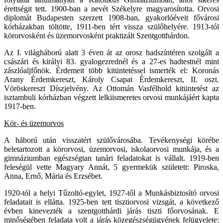
érettségit tett. 1900-ban a nevét Székelyre magyarosította. Orvosi
diplomát Budapesten szerzett 1908-ban, gyakorlóéveit fővárosi
kórházakban töltötte, 1911-ben tért vissza szülőhelyére. 1913-tól
körorvosként és üzemorvosként praktizált Szentgotthárdon.
Az I. világháború alatt 3 éven át az orosz hadszíntéren szolgált a
császári és királyi 83. gyalogezrednél és a 27-es hadtestnél mint
zászlóaljfőnök. Érdemeit több kitüntetéssel ismerték el: Koronás
Arany Érdemkereszt, Károly Csapat Érdemkereszt, II. oszt.
Vöröskereszt Díszjelvény. Az Ottomán Vasfélhold kitüntetést az
isztambuli kórházban végzett lelkiismeretes orvosi munkájáért kapta
1917-ben.
Kör- és üzemorvos
A háború után visszatért szülővárosába. Tevékenységi körébe
beletartozott a körorvosi, üzemorvosi, iskolaorvosi munkája, és a
gimnáziumban egészségtan tanári feladatokat is vállalt. 1919-ben
feleségül vette Magyary Annát, 5 gyermekük született: Piroska,
Anna, Ernő, Mária és Erzsébet.
1920-tól a helyi Tűzoltó-egylet, 1927-től a Munkásbiztosító orvosi
feladatait is ellátta. 1925-ben tett tisztiorvosi vizsgát, a következő
évben kinevezték a szentgotthárdi járás tiszti főorvosának. E
minőségében feladata volt a járás közegészségügyének felügyelete: