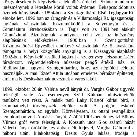
közgyűléseken is képviselte a település érdekeit. Szinte minden új
intézménynek a létesítése körül voltak érdemei. Bekapcsolódott az
üzemek irányításába: 1894-ben a Szent-gotthárdi Első Téglagyár Rt.
elnöke lett, 1896-ban az Óragyár és a Villamossági Rt. igazgatósági
tagjának választották. Közreműködött a Selyemgyár és a
Gimnázium létrehozásában is. Tagja volt az 1891-ben alakult
Gimnáziumi Bizottságnak, amelynek célja volt az intézmény
alapításának előkészítése. 1900-ban a Szent-gotthárdi
Közművelődési Egyesület elnökévé választották. Az ő javaslatára
támogatta a helyi közgyűlés anyagilag is a Kaszagyár alapítását
1902-ben. Képviselő testületi tagként a szegénység felszámolásáért
fáradozott, végrendeletében húszezer pengő értékű ház- és
földingatlant hagyott Szentgotthárdra, hogy azt népjóléti célokra
használják. A mai József Attila utcában emeletes bérházat építtetett,
amit ma is Desits-háznak neveznek a város lakói.
1899. október 26-án Valéria nevű lányát dr. Vargha Gábor ügyvéd
feleségül vette. Az eseményen Széll Kálmán miniszterelnök
tanúként vett részt. A másik tanú Laky Kristóf kúriai bíró, a
szombathelyi törvényszék elnöke volt. A polgári esküvő
Szentgotthárdon, az egyházi Körtvélyesen, az ottani evangélikus
templomban volt. A másik lányát, Zsófiát 1901-ben denevitzi Bülow
Vilmos gróf vette feleségül. A Kossuth utca 6-os számú házát
Valéria lánya örökölte, és abban élt férjével, Vargha Gáborral a
háború utáni kilakoltatásig. Desits Gyula lakása, irodája a