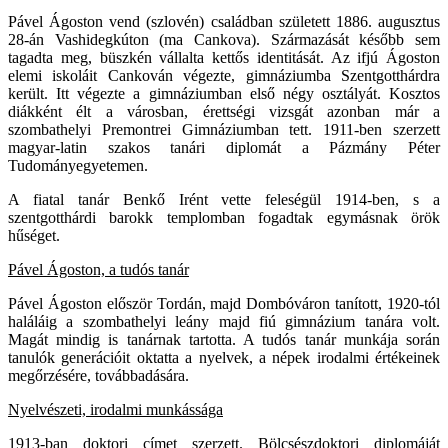
Pável Ágoston vend (szlovén) családban született 1886. augusztus
28-án Vashidegkúton (ma Cankova). Származását később sem
tagadta meg, büszkén vállalta kettős identitását. Az ifjú Ágoston
elemi iskoláit Cankován végezte, gimnáziumba Szentgotthárdra
került. Itt végezte a gimnáziumban első négy osztályát. Kosztos
diákként élt a városban, érettségi vizsgát azonban már a
szombathelyi Premontrei Gimnáziumban tett. 1911-ben szerzett
magyar-latin szakos tanári diplomát a Pázmány Péter
Tudományegyetemen.
A fiatal tanár Benkő Irént vette feleségül 1914-ben, s a
szentgotthárdi barokk templomban fogadtak egymásnak örök
hűséget.
Pável Ágoston, a tudós tanár
Pável Ágoston először Tordán, majd Dombóváron tanított, 1920-tól
haláláig a szombathelyi leány majd fiú gimnázium tanára volt.
Magát mindig is tanárnak tartotta. A tudós tanár munkája során
tanulók generációit oktatta a nyelvek, a népek irodalmi értékeinek
megőrzésére, továbbadására.
Nyelvészeti, irodalmi munkássága
1913-ban doktori címet szerzett. Bölcsészdoktori diplomáját