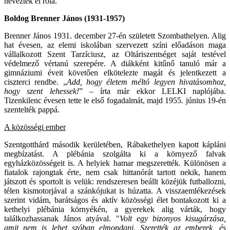
neveztek el róla.
Boldog Brenner János (1931-1957)
Brenner János 1931. december 27-én született Szombathelyen. Alig
hat évesen, az elemi iskolában szervezett színi előadáson maga
vállalkozott Szent Tarzíciusz, az Oltáriszentséget saját testével
védelmező vértanú szerepére. A diákként kitűnő tanuló már a
gimnáziumi éveit követően elkötelezte magát és jelentkezett a
ciszterci rendbe. „
Add, hogy életem méltó legyen hivatásomhoz,
hogy szent lehessek!
” – írta már ekkor LELKI naplójába.
Tizenkilenc évesen tette le első fogadalmát, majd 1955. június 19-én
szentelték pappá.
A közösségi ember
Szentgotthárd második kerületében, Rábakethelyen kapott kápláni
megbízatást. A plébánia szolgálta ki a környező falvak
egyházközösségeit is. A helyiek hamar megszerették. Különösen a
fiatalok rajongtak érte, nem csak hittanórát tartott nekik, hanem
játszott és sportolt is velük: rendszeresen beállt közéjük futballozni,
télen kismotorjával a szánkójukat is húzatta. A visszaemlékezések
szerint vidám, barátságos és aktív közösségi élet bontakozott ki a
kethelyi plébánia környékén, a gyerekek alig várták, hogy
találkozhassanak János atyával. "
Volt egy bizonyos kisugárzása,
amit nem is lehet szóban elmondani. Szerették az emberek, és