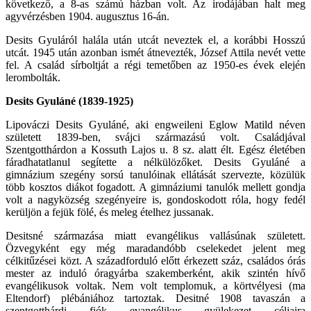
következő, a 8-as számú házban volt. Az irodájában halt meg
agyvérzésben 1904. augusztus 16-án.
Desits Gyuláról halála után utcát neveztek el, a korábbi Hosszú
utcát. 1945 után azonban ismét átnevezték, József Attila nevét vette
fel. A család sírboltját a régi temetőben az 1950-es évek elején
lerombolták.
Desits Gyuláné (1839-1925)
Lipováczi Desits Gyuláné, aki engweileni Eglow Matild néven
született 1839-ben, svájci származású volt. Családjával
Szentgotthárdon a Kossuth Lajos u. 8 sz. alatt élt. Egész életében
fáradhatatlanul segítette a nélkülözőket. Desits Gyuláné a
gimnázium szegény sorsú tanulóinak ellátását szervezte, közülük
több kosztos diákot fogadott. A gimnáziumi tanulók mellett gondja
volt a nagyközség szegényeire is, gondoskodott róla, hogy fedél
kerüljön a fejük fölé, és meleg ételhez jussanak.
Desitsné származása miatt evangélikus vallásúnak született.
Özvegyként egy még maradandóbb cselekedet jelent meg
célkitűzései közt. A századforduló előtt érkezett száz, családos órás
mester az induló óragyárba szakemberként, akik szintén hívő
evangélikusok voltak. Nem volt templomuk, a körtvélyesi (ma
Eltendorf) plébániához tartoztak. Desitné 1908 tavaszán a
szentgotthárdi fiók evangélikus gyülekezet céljaira