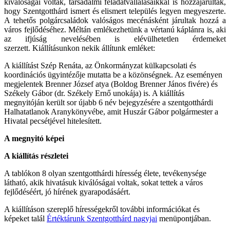
kiválóságai voltak, társadalmi feladatvállalásaikkal is hozzájárultak,
hogy Szentgotthárd ismert és elismert település legyen megyeszerte.
A tehetős polgárcsaládok valóságos mecénásként járultak hozzá a
város fejlődéséhez. Méltán emlékezhetünk a vértanú káplánra is, aki
az ifjúság nevelésében is elévülhetetlen érdemeket
szerzett. Kiállításunkon nekik állítunk emléket:
A kiállítást Szép Renáta, az Önkormányzat külkapcsolati és
koordinációs ügyintézője mutatta be a közönségnek. Az eseményen
megjelentek Brenner József atya (Boldog Brenner János fivére) és
Székely Gábor (dr. Székely Ernő unokája) is. A kiállítás
megnyitóján került sor újabb 6 név bejegyzésére a szentgotthárdi
Halhatatlanok Aranykönyvébe, amit Huszár Gábor polgármester a
Hivatal pecsétjével hitelesített.
A megnyitó képei
A kiállítás részletei
A tablókon 8 olyan szentgotthárdi híresség élete, tevékenysége
látható, akik hivatásuk kiválóságai voltak, sokat tettek a város
fejlődéséért, jó hírének gyarapodásáért.
A kiállításon szereplő hírességekről további információkat és
képeket talál
Értéktárunk Szentgotthárd nagyjai
menüpontjában.