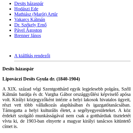
Desits házaspár
Hodászi Ede
Mathiász (Marót) Artúr
Vakarcs Kálmán
Dr. Székely Ernő
Pável Ágoston
Brenner János
A kiállítás rendezői
Desits házaspár
Lipováczi Desits Gyula dr. (1840-1904)
A XIX. század végi Szentgotthárd egyik legjelesebb polgára, Széll
Kálmán barátja és dr. Vargha Gábor országgyűlési képviselő apósa
volt. Királyi közjegyzőként intézte a helyi lakosok hivatalos ügyeit,
részt vett több vállalkozás alapításában és igazgatótanácsában.
Támogatta a helyi kulturális életet, a segélyegyesületeket. A köz
érdekét szolgáló munkásságával nem csak a gotthárdiak tiszteletét
vívta ki, de 1903-ban elnyerte a magyar királyi tanácsos kitüntető
címet is.