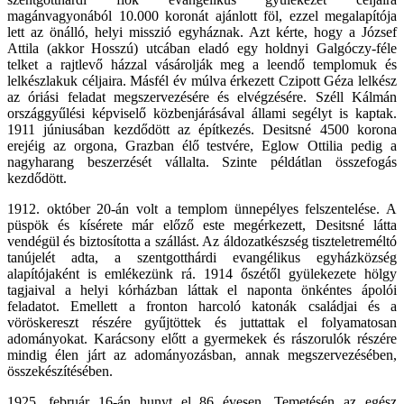
magánvagyonából 10.000 koronát ajánlott föl, ezzel megalapítója
lett az önálló, helyi misszió egyháznak. Azt kérte, hogy a József
Attila (akkor Hosszú) utcában eladó egy holdnyi Galgóczy-féle
telket a rajtlevő házzal vásárolják meg a leendő templomuk és
lelkészlakuk céljaira. Másfél év múlva érkezett Czipott Géza lelkész
az óriási feladat megszervezésére és elvégzésére. Széll Kálmán
országgyűlési képviselő közbenjárásával állami segélyt is kaptak.
1911 júniusában kezdődött az építkezés. Desitsné 4500 korona
erejéig az orgona, Grazban élő testvére, Eglow Ottilia pedig a
nagyharang beszerzését vállalta. Szinte példátlan összefogás
kezdődött.
1912. október 20-án volt a templom ünnepélyes felszentelése. A
püspök és kísérete már előző este megérkezett, Desitsné látta
vendégül és biztosította a szállást. Az áldozatkészség tiszteletreméltó
tanújelét adta, a szentgotthárdi evangélikus egyházközség
alapítójaként is emlékezünk rá. 1914 őszétől gyülekezete hölgy
tagjaival a helyi kórházban láttak el naponta önkéntes ápolói
feladatot. Emellett a fronton harcoló katonák családjai és a
vöröskereszt részére gyűjtöttek és juttattak el folyamatosan
adományokat. Karácsony előtt a gyermekek és rászorulók részére
mindig élen járt az adományozásban, annak megszervezésében,
összekészítésében.
1925. február 16-án hunyt el 86 évesen. Temetésén az egész