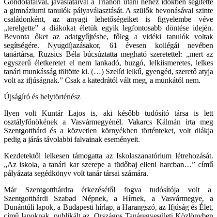
Gondolataival, javaslataival a Trianon utáni nehéz időkben segítette
a gimnáziumi tanulók pályaválasztását. A szülők bevonásával szinte
családonként, az anyagi lehetőségeiket is figyelembe véve
„terelgette” a diákokat életük egyik legfontosabb döntése idején.
Bevonta őket az adatgyűjtésbe, főleg a vidéki tanulók voltak
segítségére. Nyugdíjazásakor, 61 évesen kollégái nevében
tanártársa, Ruzsics Béla búcsúztatta megható szeretettel: „mert az
egyszerű életkeretet el nem lankadó, buzgó, lelkiismeretes, lelkes
tanári munkásság töltötte ki. (…) Szelíd lelkű, gyengéd, szerető atyja
volt az ifjúságnak.” Csak a katedrától vált meg, a munkától nem.
Újságíró és helytörténész
Ilyen volt Kuntár Lajos is, aki később tudósító társa is lett
osztályfőnökének a Vasvármegyénél. Vakarcs Kálmán írta meg
Szentgotthárd és a közvetlen környékben történteket, volt diákja
pedig a járás távolabbi falvainak eseményeit.
Kezdetektől lelkesen támogatta az Iskolaszanatórium létrehozását.
„Az iskola, a tanári kar szerepe a tüdőbaj elleni harcban…” című
pályázata segédkönyv volt tanár társai számára.
Már Szentgotthárdra érkezésétől fogva tudósítója volt a
Szentgotthárdi Szabad Népnek, a Hírnek, a Vasvármegye, a
Dunántúli lapok, a Budapesti hírlap, a Harangszó, az Ifjúság és Élet,
című lapoknak, publikált az Országos Tanáregyesületi Közlönyben