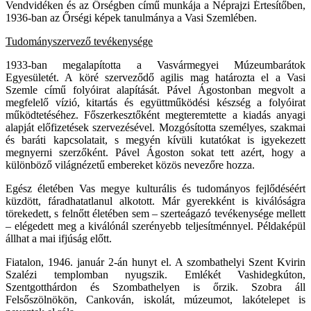
Vendvidéken és az Őrségben című munkája a Néprajzi Értesítőben,
1936-ban az Őrségi képek tanulmánya a Vasi Szemlében.
Tudományszervező tevékenysége
1933-ban megalapította a Vasvármegyei Múzeumbarátok
Egyesületét. A köré szerveződő agilis mag határozta el a Vasi
Szemle című folyóirat alapítását. Pável Ágostonban megvolt a
megfelelő vízió, kitartás és együttműködési készség a folyóirat
működtetéséhez. Főszerkesztőként megteremtette a kiadás anyagi
alapját előfizetések szervezésével. Mozgósította személyes, szakmai
és baráti kapcsolatait, s megyén kívüli kutatókat is igyekezett
megnyerni szerzőként. Pável Ágoston sokat tett azért, hogy a
különböző világnézetű embereket közös nevezőre hozza.
Egész életében Vas megye kulturális és tudományos fejlődéséért
küzdött, fáradhatatlanul alkotott. Már gyerekként is kiválóságra
törekedett, s felnőtt életében sem – szerteágazó tevékenysége mellett
– elégedett meg a kiválónál szerényebb teljesítménnyel. Példaképül
állhat a mai ifjúság előtt.
Fiatalon, 1946. január 2-án hunyt el. A szombathelyi Szent Kvirin
Szalézi templomban nyugszik. Emlékét Vashidegkúton,
Szentgotthárdon és Szombathelyen is őrzik. Szobra áll
Felsőszölnökön, Cankován, iskolát, múzeumot, lakótelepet is