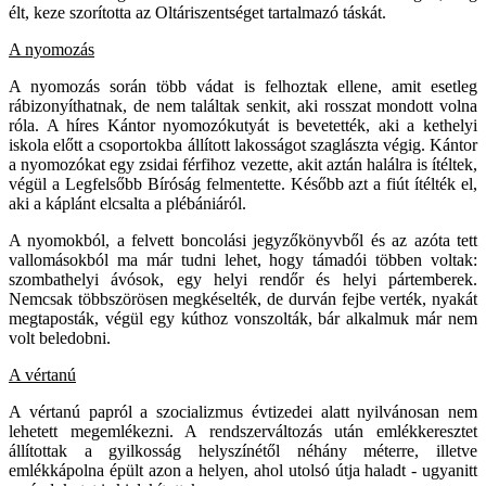
élt, keze szorította az Oltáriszentséget tartalmazó táskát.
A nyomozás
A nyomozás során több vádat is felhoztak ellene, amit esetleg
rábizonyíthatnak, de nem találtak senkit, aki rosszat mondott volna
róla. A híres Kántor nyomozókutyát is bevetették, aki a kethelyi
iskola előtt a csoportokba állított lakosságot szaglászta végig. Kántor
a nyomozókat egy zsidai férfihoz vezette, akit aztán halálra is ítéltek,
végül a Legfelsőbb Bíróság felmentette. Később azt a fiút ítélték el,
aki a káplánt elcsalta a plébániáról.
A nyomokból, a felvett boncolási jegyzőkönyvből és az azóta tett
vallomásokból ma már tudni lehet, hogy támadói többen voltak:
szombathelyi ávósok, egy helyi rendőr és helyi pártemberek.
Nemcsak többszörösen megkéselték, de durván fejbe verték, nyakát
megtaposták, végül egy kúthoz vonszolták, bár alkalmuk már nem
volt beledobni.
A vértanú
A vértanú papról a szocializmus évtizedei alatt nyilvánosan nem
lehetett megemlékezni. A rendszerváltozás után emlékkeresztet
állítottak a gyilkosság helyszínétől néhány méterre, illetve
emlékkápolna épült azon a helyen, ahol utolsó útja haladt - ugyanitt