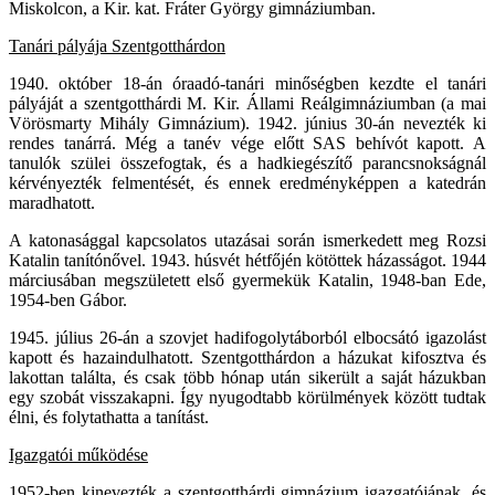
Miskolcon, a Kir. kat. Fráter György gimnáziumban.
Tanári pályája Szentgotthárdon
1940. október 18-án óraadó-tanári minőségben kezdte el tanári
pályáját a szentgotthárdi M. Kir. Állami Reálgimnáziumban (a mai
Vörösmarty Mihály Gimnázium). 1942. június 30-án nevezték ki
rendes tanárrá. Még a tanév vége előtt SAS behívót kapott. A
tanulók szülei összefogtak, és a hadkiegészítő parancsnokságnál
kérvényezték felmentését, és ennek eredményképpen a katedrán
maradhatott.
A katonasággal kapcsolatos utazásai során ismerkedett meg Rozsi
Katalin tanítónővel. 1943. húsvét hétfőjén kötöttek házasságot. 1944
márciusában megszületett első gyermekük Katalin, 1948-ban Ede,
1954-ben Gábor.
1945. július 26-án a szovjet hadifogolytáborból elbocsátó igazolást
kapott és hazaindulhatott. Szentgotthárdon a házukat kifosztva és
lakottan találta, és csak több hónap után sikerült a saját házukban
egy szobát visszakapni. Így nyugodtabb körülmények között tudtak
élni, és folytathatta a tanítást.
Igazgatói működése
1952-ben kinevezték a szentgotthárdi gimnázium igazgatójának, és