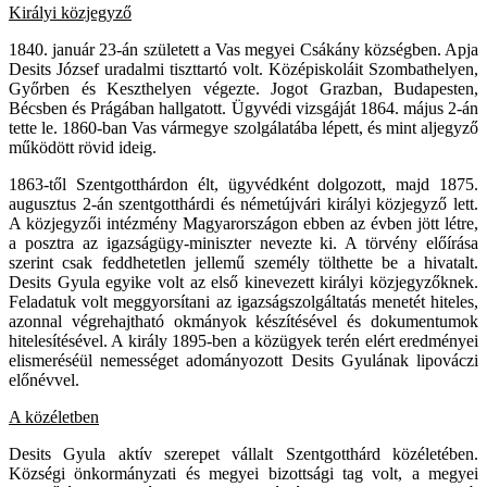
Királyi közjegyző
1840. január 23-án született a Vas megyei Csákány községben. Apja
Desits József uradalmi tiszttartó volt. Középiskoláit Szombathelyen,
Győrben és Keszthelyen végezte. Jogot Grazban, Budapesten,
Bécsben és Prágában hallgatott. Ügyvédi vizsgáját 1864. május 2-án
tette le. 1860-ban Vas vármegye szolgálatába lépett, és mint aljegyző
működött rövid ideig.
1863-től Szentgotthárdon élt, ügyvédként dolgozott, majd 1875.
augusztus 2-án szentgotthárdi és németújvári királyi közjegyző lett.
A közjegyzői intézmény Magyarországon ebben az évben jött létre,
a posztra az igazságügy-miniszter nevezte ki. A törvény előírása
szerint csak feddhetetlen jellemű személy tölthette be a hivatalt.
Desits Gyula egyike volt az első kinevezett királyi közjegyzőknek.
Feladatuk volt meggyorsítani az igazságszolgáltatás menetét hiteles,
azonnal végrehajtható okmányok készítésével és dokumentumok
hitelesítésével. A király 1895-ben a közügyek terén elért eredményei
elismeréséül nemességet adományozott Desits Gyulának lipováczi
előnévvel.
A közéletben
Desits Gyula aktív szerepet vállalt Szentgotthárd közéletében.
Községi önkormányzati és megyei bizottsági tag volt, a megyei