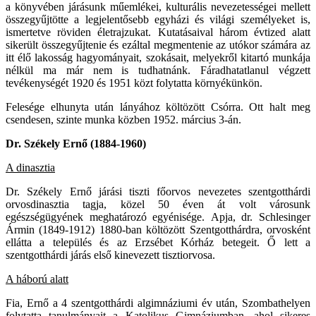
a könyvében járásunk műemlékei, kulturális nevezetességei mellett
összegyűjtötte a legjelentősebb egyházi és világi személyeket is,
ismertetve röviden életrajzukat. Kutatásaival három évtized alatt
sikerült összegyűjtenie és ezáltal megmentenie az utókor számára az
itt élő lakosság hagyományait, szokásait, melyekről kitartó munkája
nélkül ma már nem is tudhatnánk. Fáradhatatlanul végzett
tevékenységét 1920 és 1951 közt folytatta környékünkön.
Felesége elhunyta után lányához költözött Csórra. Ott halt meg
csendesen, szinte munka közben 1952. március 3-án.
Dr. Székely Ernő (1884-1960)
A dinasztia
Dr. Székely Ernő járási tiszti főorvos nevezetes szentgotthárdi
orvosdinasztia tagja, közel 50 éven át volt városunk
egészségügyének meghatározó egyénisége. Apja, dr. Schlesinger
Ármin (1849-1912) 1880-ban költözött Szentgotthárdra, orvosként
ellátta a település és az Erzsébet Kórház betegeit. Ő lett a
szentgotthárdi járás első kinevezett tisztiorvosa.
A háború alatt
Fia, Ernő a 4 szentgotthárdi algimnáziumi év után, Szombathelyen
folytatta tanulmányait a Katolikus Gimnáziumban, ahol sikeres