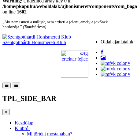
Warning
: Undefined array key 0 in
/home/pkapuhu/weboldalak/ujhonismeret/components/com_bagall
on line
1602
„Aki nem ismeri a múltját, nem értheti a jelent, amely a jövőnek
hordozója.”
(Tamási Áron)
Oldal ajánlataink:
Szentgotthárdi Honismereti Klub
TPL_SIDE_BAR
×
Kezdőlap
Klubról
Mi történt mostanában?