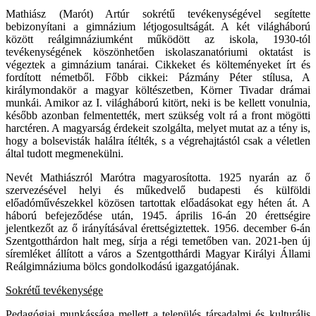
Mathiász (Marót) Artúr sokrétű tevékenységével segítette
bebizonyítani a gimnázium létjogosultságát. A két világháború
között reálgimnáziumként működött az iskola, 1930-tól
tevékenységének köszönhetően iskolaszanatóriumi oktatást is
végeztek a gimnázium tanárai. Cikkeket és költeményeket írt és
fordított németből. Főbb cikkei: Pázmány Péter stílusa, A
királymondakör a magyar költészetben, Körner Tivadar drámai
munkái. Amikor az I. világháború kitört, neki is be kellett vonulnia,
később azonban felmentették, mert szükség volt rá a front mögötti
harctéren. A magyarság érdekeit szolgálta, melyet mutat az a tény is,
hogy a bolsevisták halálra ítélték, s a végrehajtástól csak a véletlen
által tudott megmenekülni.
Nevét Mathiászról Marótra magyarosította. 1925 nyarán az ő
szervezésével helyi és műkedvelő budapesti és külföldi
előadóművészekkel közösen tartottak előadásokat egy héten át. A
háború befejeződése után, 1945. április 16-án 20 érettségire
jelentkezőt az ő irányításával érettségiztettek. 1956. december 6-án
Szentgotthárdon halt meg, sírja a régi temetőben van. 2021-ben új
síremléket állított a város a Szentgotthárdi Magyar Királyi Állami
Reálgimnáziuma bölcs gondolkodású igazgatójának.
Sokrétű tevékenysége
Pedagógiai munkássága mellett a település társadalmi és kulturális