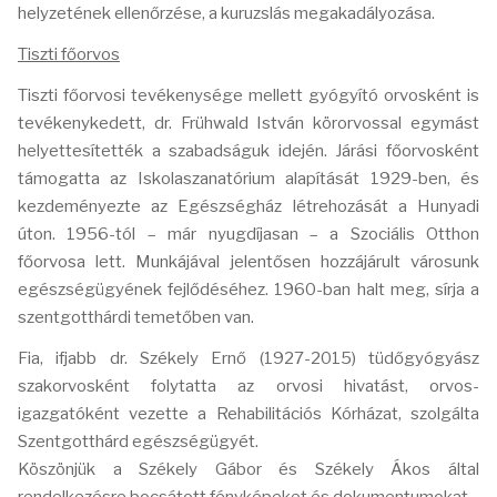
helyzetének ellenőrzése, a kuruzslás megakadályozása.
Tiszti főorvos
Tiszti főorvosi tevékenysége mellett gyógyító orvosként is
tevékenykedett, dr. Frühwald István körorvossal egymást
helyettesítették a szabadságuk idején. Járási főorvosként
támogatta az Iskolaszanatórium alapítását 1929-ben, és
kezdeményezte az Egészségház létrehozását a Hunyadi
úton. 1956-tól – már nyugdíjasan – a Szociális Otthon
főorvosa lett. Munkájával jelentősen hozzájárult városunk
egészségügyének fejlődéséhez. 1960-ban halt meg, sírja a
szentgotthárdi temetőben van.
Fia, ifjabb dr. Székely Ernő (1927-2015) tüdőgyógyász
szakorvosként folytatta az orvosi hivatást, orvos-
igazgatóként vezette a Rehabilitációs Kórházat, szolgálta
Szentgotthárd egészségügyét.
Köszönjük a Székely Gábor és Székely Ákos által