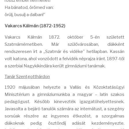
rossz ember nem lehet!
Ha bánatod, örömed van:
örülj, busulj a dalban!”
Vakarcs Kálmán (1872-1952)
Vakarcs Kálmán 1872. október 5-én született
Szatmárnémetiben. Már szülővárosában, diákként
rendszeresen írt a „Szatmár és vidéke” hetilapban. Kassán
volt katona, ahol vonzódott a felvidék néprajza iránt. 1897-től
a szerbiai Nagykikindára került gimnáziumi tanárnak.
Tanár Szentgotthárdon
1920 májusában helyezte a Vallás és Közoktatásügyi
Minisztérium a gimnáziumunkba a magyar – latin szakos
pedagógust. Később kinevezték igazgatóhelyettesnek.
Javasolta a bejáró tanulók számára az internátust, a szegény
sorsúak részére az ingyenes étkezést, a szorgalmas
diákoknak pedig ösztöndíj adását kezdeményezte.