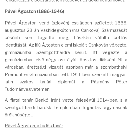
rendelkezésre bocsátott fényképeket és dokumentumokat.
Pável Ágoston (1886-1946)
Pável Ágoston vend (szlovén) családban született 1886.
augusztus 28-án Vashidegkúton (ma Cankova). Származását
később sem tagadta meg, büszkén vállalta kettős
identitását. Az ifjú Ágoston elemi iskoláit Cankován végezte,
gimnáziumba Szentgotthárdra került. Itt végezte a
gimnáziumban első négy osztályát. Kosztos diákként élt a
városban, érettségi vizsgát azonban már a szombathelyi
Premontrei Gimnáziumban tett. 1911-ben szerzett magyar-
latin szakos tanári diplomát a Pázmány Péter
Tudományegyetemen.
A fiatal tanár Benkő Irént vette feleségül 1914-ben, s a
szentgotthárdi barokk templomban fogadtak egymásnak
örök hűséget.
Pável Ágoston, a tudós tanár