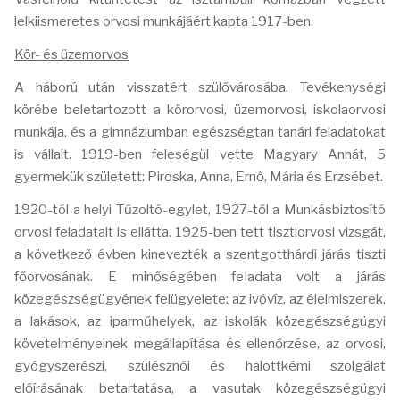
lelkiismeretes orvosi munkájáért kapta 1917-ben.
Kör- és üzemorvos
A háború után visszatért szülővárosába. Tevékenységi
körébe beletartozott a körorvosi, üzemorvosi, iskolaorvosi
munkája, és a gimnáziumban egészségtan tanári feladatokat
is vállalt. 1919-ben feleségül vette Magyary Annát, 5
gyermekük született: Piroska, Anna, Ernő, Mária és Erzsébet.
1920-tól a helyi Tűzoltó-egylet, 1927-től a Munkásbiztosító
orvosi feladatait is ellátta. 1925-ben tett tisztiorvosi vizsgát,
a következő évben kinevezték a szentgotthárdi járás tiszti
főorvosának. E minőségében feladata volt a járás
közegészségügyének felügyelete: az ivóvíz, az élelmiszerek,
a lakások, az iparműhelyek, az iskolák közegészségügyi
követelményeinek megállapítása és ellenőrzése, az orvosi,
gyógyszerészi, szülésznői és halottkémi szolgálat
előírásának betartatása, a vasutak közegészségügyi