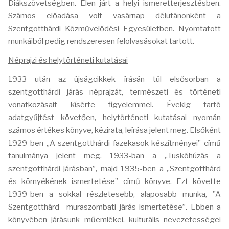
Diákszövetségben. Élen járt a helyi ismeretterjesztésben.
Számos előadása volt vasárnap délutánonként a
Szentgotthárdi Közművelődési Egyesületben. Nyomtatott
munkáiból pedig rendszeresen felolvasásokat tartott.
Néprajzi és helytörténeti kutatásai
1933 után az újságcikkek írásán túl elsősorban a
szentgotthárdi járás néprajzát, természeti és történeti
vonatkozásait kísérte figyelemmel. Évekig tartó
adatgyűjtést követően, helytörténeti kutatásai nyomán
számos értékes könyve, kézirata, leírása jelent meg. Elsőként
1929-ben „A szentgotthárdi fazekasok készítményei” című
tanulmánya jelent meg. 1933-ban a „Tuskóhúzás a
szentgotthárdi járásban”, majd 1935-ben a „Szentgotthárd
és környékének ismertetése” című könyve. Ezt követte
1939-ben a sokkal részletesebb, alaposabb munka, "A
Szentgotthárd– muraszombati járás ismertetése”. Ebben a
könyvében járásunk műemlékei, kulturális nevezetességei