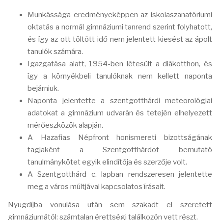
Munkássága eredményeképpen az iskolaszanatóriumi
oktatás a normál gimnáziumi tanrend szerint folyhatott,
és így az ott töltött idő nem jelentett kiesést az ápolt
tanulók számára.
Igazgatása alatt, 1954-ben létesült a diákotthon, és
így a környékbeli tanulóknak nem kellett naponta
bejárniuk.
Naponta jelentette a szentgotthárdi meteorológiai
adatokat a gimnázium udvarán és tetején elhelyezett
mérőeszközök alapján.
A Hazafias Népfront honismereti bizottságának
tagjaként a Szentgotthárdot bemutató
tanulmánykötet egyik elindítója és szerzője volt.
A Szentgotthárd c. lapban rendszeresen jelentette
meg a város múltjával kapcsolatos írásait.
Nyugdíjba vonulása után sem szakadt el szeretett
gimnáziumától: számtalan érettségi találkozón vett részt.