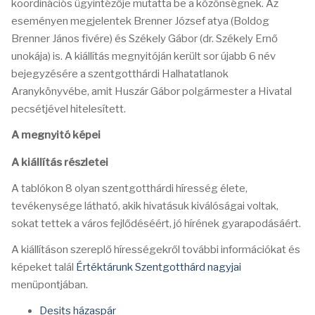
koordinációs ügyintézője mutatta be a közönségnek. Az
eseményen megjelentek Brenner József atya (Boldog
Brenner János fivére) és Székely Gábor (dr. Székely Ernő
unokája) is. A kiállítás megnyitóján került sor újabb 6 név
bejegyzésére a szentgotthárdi Halhatatlanok
Aranykönyvébe, amit Huszár Gábor polgármester a Hivatal
pecsétjével hitelesített.
A megnyitó képei
A kiállítás részletei
A tablókon 8 olyan szentgotthárdi híresség élete,
tevékenysége látható, akik hivatásuk kiválóságai voltak,
sokat tettek a város fejlődéséért, jó hírének gyarapodásáért.
A kiállításon szereplő hírességekről további információkat és
képeket talál
Értéktárunk Szentgotthárd nagyjai
menüpontjában.
Desits házaspár