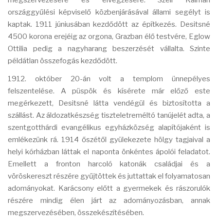
megszervezésére és elvégzésére. Széll Kálmán
országgyűlési képviselő közbenjárásával állami segélyt is
kaptak. 1911 júniusában kezdődött az építkezés. Desitsné
4500 korona erejéig az orgona, Grazban élő testvére, Eglow
Ottilia pedig a nagyharang beszerzését vállalta. Szinte
példátlan összefogás kezdődött.
1912. október 20-án volt a templom ünnepélyes
felszentelése. A püspök és kísérete már előző este
megérkezett, Desitsné látta vendégül és biztosította a
szállást. Az áldozatkészség tiszteletreméltó tanújelét adta, a
szentgotthárdi evangélikus egyházközség alapítójaként is
emlékezünk rá. 1914 őszétől gyülekezete hölgy tagjaival a
helyi kórházban láttak el naponta önkéntes ápolói feladatot.
Emellett a fronton harcoló katonák családjai és a
vöröskereszt részére gyűjtöttek és juttattak el folyamatosan
adományokat. Karácsony előtt a gyermekek és rászorulók
részére mindig élen járt az adományozásban, annak
megszervezésében, összekészítésében.