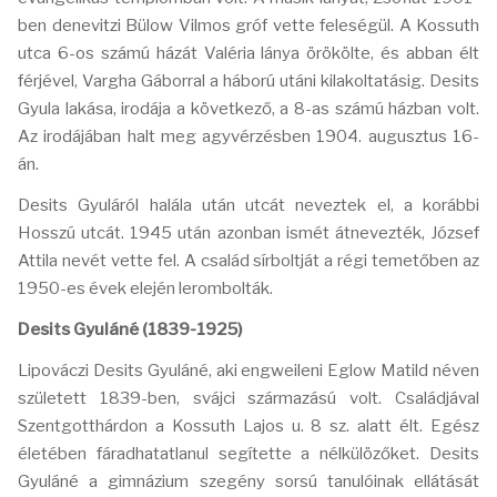
ben denevitzi Bülow Vilmos gróf vette feleségül. A Kossuth
utca 6-os számú házát Valéria lánya örökölte, és abban élt
férjével, Vargha Gáborral a háború utáni kilakoltatásig. Desits
Gyula lakása, irodája a következő, a 8-as számú házban volt.
Az irodájában halt meg agyvérzésben 1904. augusztus 16-
án.
Desits Gyuláról halála után utcát neveztek el, a korábbi
Hosszú utcát. 1945 után azonban ismét átnevezték, József
Attila nevét vette fel. A család sírboltját a régi temetőben az
1950-es évek elején lerombolták.
Desits Gyuláné (1839-1925)
Lipováczi Desits Gyuláné, aki engweileni Eglow Matild néven
született 1839-ben, svájci származású volt. Családjával
Szentgotthárdon a Kossuth Lajos u. 8 sz. alatt élt. Egész
életében fáradhatatlanul segítette a nélkülözőket. Desits
Gyuláné a gimnázium szegény sorsú tanulóinak ellátását