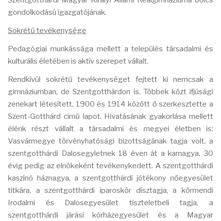
Szentgotthárdi Magyar Királyi Állami Reálgimnáziuma bölcs
gondolkodású igazgatójának.
Sokrétű tevékenysége
Pedagógiai munkássága mellett a település társadalmi és
kulturális életében is aktív szerepet vállalt.
Rendkívül sokrétű tevékenységet fejtett ki nemcsak a
gimnáziumban, de Szentgotthárdon is. Többek közt ifjúsági
zenekart létesített, 1900 és 1914 között ő szerkesztette a
Szent-Gotthárd című lapot. Hivatásának gyakorlása mellett
élénk részt vállalt a társadalmi és megyei életben is:
Vasvármegye törvényhatósági bizottságának tagja volt, a
szentgotthárdi Dalosegyletnek 18 éven át a karnagya, 30
évig pedig az elnökeként tevékenykedett. A szentgotthárdi
kaszinó háznagya, a szentgotthárdi jótékony nőegyesület
titkára, a szentgotthárdi iparoskör dísztagja, a körmendi
Irodalmi és Dalosegyesület tiszteletbeli tagja, a
szentgotthárdi járási kórházegyesület és a Magyar