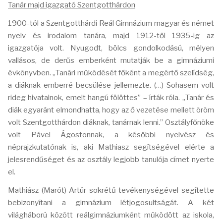
Tanár majd igazgató Szentgotthárdon
1900-tól a Szentgotthárdi Reál Gimnázium magyar és német
nyelv és irodalom tanára, majd 1912-től 1935-ig az
igazgatója volt. Nyugodt, bölcs gondolkodású, mélyen
vallásos, de derűs emberként mutatják be a gimnáziumi
évkönyvben. „Tanári működését főként a megértő szelídség,
a diáknak emberré becsülése jellemezte. (…) Sohasem volt
rideg hivatalnok, emelt hangú fölöttes” – írták róla. „Tanár és
diák egyaránt elmondhatta, hogy az ő vezetése mellett öröm
volt Szentgotthárdon diáknak, tanárnak lenni.” Osztályfőnöke
volt Pável Ágostonnak, a későbbi nyelvész és
néprajzkutatónak is, aki Mathiasz segítségével elérte a
jelesrendűséget és az osztály legjobb tanulója címet nyerte
el.
Mathiász (Marót) Artúr sokrétű tevékenységével segítette
bebizonyítani a gimnázium létjogosultságát. A két
világháború között reálgimnáziumként működött az iskola,