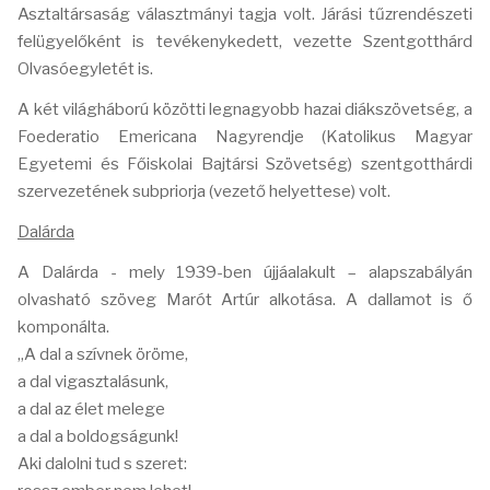
Asztaltársaság választmányi tagja volt. Járási tűzrendészeti
felügyelőként is tevékenykedett, vezette Szentgotthárd
Olvasóegyletét is.
A két világháború közötti legnagyobb hazai diákszövetség, a
Foederatio Emericana Nagyrendje (Katolikus Magyar
Egyetemi és Főiskolai Bajtársi Szövetség) szentgotthárdi
szervezetének subpriorja (vezető helyettese) volt.
Dalárda
A Dalárda - mely 1939-ben újjáalakult – alapszabályán
olvasható szöveg Marót Artúr alkotása. A dallamot is ő
komponálta.
„A dal a szívnek öröme,
a dal vigasztalásunk,
a dal az élet melege
a dal a boldogságunk!
Aki dalolni tud s szeret: