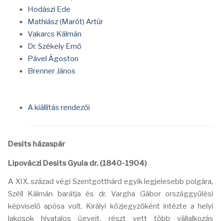
Hodászi Ede
Mathiász (Marót) Artúr
Vakarcs Kálmán
Dr. Székely Ernő
Pável Ágoston
Brenner János
A kiállítás rendezői
Desits házaspár
Lipováczi Desits Gyula dr. (1840-1904)
A XIX. század végi Szentgotthárd egyik legjelesebb polgára,
Széll Kálmán barátja és dr. Vargha Gábor országgyűlési
képviselő apósa volt. Királyi közjegyzőként intézte a helyi
lakosok hivatalos ügyeit, részt vett több vállalkozás