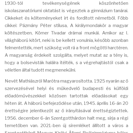
1930-tól tevékenységének köszönhetően
iskolaszanatóriumi oktatást is végeztek a gimnázium tanárai.
Cikkeket és költeményeket írt és fordított németből. Főbb
cikkei: Pázmány Péter stílusa, A királymondakör a magyar
költészetben, Körner Tivadar drámai munkái. Amikor az I.
világháború kitört, neki is be kellett vonulnia, később azonban
felmentették, mert szükség volt rá a front mögötti harctéren.
A magyarság érdekeit szolgálta, melyet mutat az a tény is,
hogy a bolsevisták halálra ítélték, s a végrehajtástól csak a
véletlen által tudott megmenekülni.
Nevét Mathiászról Marótra magyarosította. 1925 nyarán az ő
szervezésével helyi és műkedvelő budapesti és külföldi
előadóművészekkel közösen tartottak előadásokat egy
héten át. A háború befejeződése után, 1945. április 16-án 20
érettségire jelentkezőt az ő irányításával érettségiztettek.
1956. december 6-án Szentgotthárdon halt meg, sírja a régi
temetőben van. 2021-ben új síremléket állított a város a