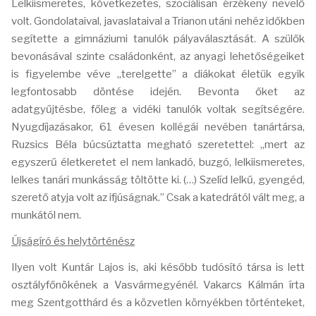
Lelkiismeretes, következetes, szociálisan érzékeny nevelő
volt. Gondolataival, javaslataival a Trianon utáni nehéz időkben
segítette a gimnáziumi tanulók pályaválasztását. A szülők
bevonásával szinte családonként, az anyagi lehetőségeiket
is figyelembe véve „terelgette” a diákokat életük egyik
legfontosabb döntése idején. Bevonta őket az
adatgyűjtésbe, főleg a vidéki tanulók voltak segítségére.
Nyugdíjazásakor, 61 évesen kollégái nevében tanártársa,
Ruzsics Béla búcsúztatta megható szeretettel: „mert az
egyszerű életkeretet el nem lankadó, buzgó, lelkiismeretes,
lelkes tanári munkásság töltötte ki. (…) Szelíd lelkű, gyengéd,
szerető atyja volt az ifjúságnak.” Csak a katedrától vált meg, a
munkától nem.
Újságíró és helytörténész
Ilyen volt Kuntár Lajos is, aki később tudósító társa is lett
osztályfőnökének a Vasvármegyénél. Vakarcs Kálmán írta
meg Szentgotthárd és a közvetlen környékben történteket,