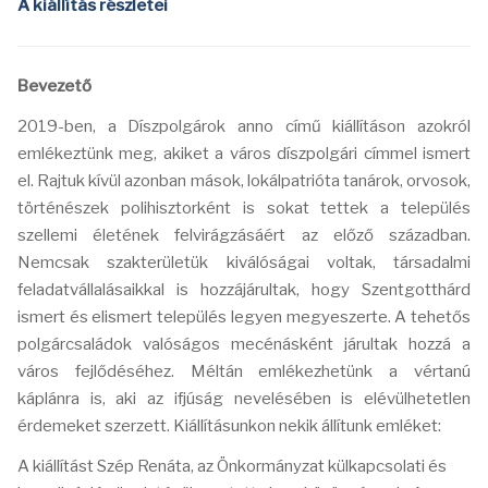
A kiállítás részletei
Bevezető
2019-ben, a Díszpolgárok anno című kiállításon azokról
emlékeztünk meg, akiket a város díszpolgári címmel ismert
el. Rajtuk kívül azonban mások, lokálpatrióta tanárok, orvosok,
történészek polihisztorként is sokat tettek a település
szellemi életének felvirágzásáért az előző században.
Nemcsak szakterületük kiválóságai voltak, társadalmi
feladatvállalásaikkal is hozzájárultak, hogy Szentgotthárd
ismert és elismert település legyen megyeszerte. A tehetős
polgárcsaládok valóságos mecénásként járultak hozzá a
város fejlődéséhez. Méltán emlékezhetünk a vértanú
káplánra is, aki az ifjúság nevelésében is elévülhetetlen
érdemeket szerzett. Kiállításunkon nekik állítunk emléket:
A kiállítást Szép Renáta, az Önkormányzat külkapcsolati és