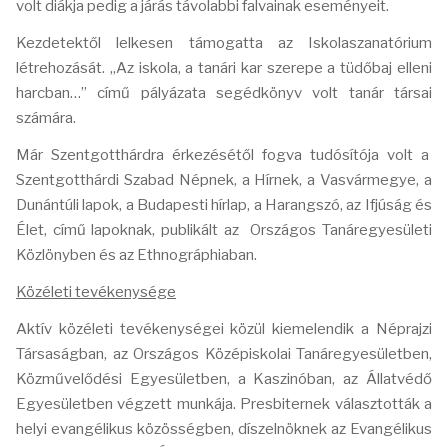
volt diákja pedig a járás távolabbi falvainak eseményeit.
Kezdetektől lelkesen támogatta az Iskolaszanatórium
létrehozását. „Az iskola, a tanári kar szerepe a tüdőbaj elleni
harcban…” című pályázata segédkönyv volt tanár társai
számára.
Már Szentgotthárdra érkezésétől fogva tudósítója volt a
Szentgotthárdi Szabad Népnek, a Hírnek, a Vasvármegye, a
Dunántúli lapok, a Budapesti hírlap, a Harangszó, az Ifjúság és
Élet, című lapoknak, publikált az Országos Tanáregyesületi
Közlönyben és az Ethnográphiaban.
Közéleti tevékenysége
Aktív közéleti tevékenységei közül kiemelendik a Néprajzi
Társaságban, az Országos Középiskolai Tanáregyesületben,
Közművelődési Egyesületben, a Kaszinóban, az Állatvédő
Egyesületben végzett munkája. Presbiternek választották a
helyi evangélikus közösségben, díszelnöknek az Evangélikus