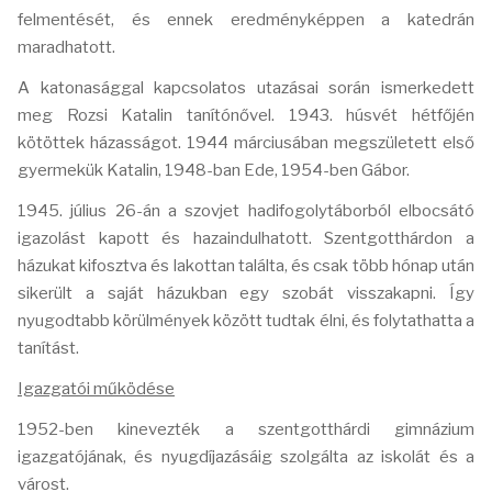
felmentését, és ennek eredményképpen a katedrán
maradhatott.
A katonasággal kapcsolatos utazásai során ismerkedett
meg Rozsi Katalin tanítónővel. 1943. húsvét hétfőjén
kötöttek házasságot. 1944 márciusában megszületett első
gyermekük Katalin, 1948-ban Ede, 1954-ben Gábor.
1945. július 26-án a szovjet hadifogolytáborból elbocsátó
igazolást kapott és hazaindulhatott. Szentgotthárdon a
házukat kifosztva és lakottan találta, és csak több hónap után
sikerült a saját házukban egy szobát visszakapni. Így
nyugodtabb körülmények között tudtak élni, és folytathatta a
tanítást.
Igazgatói működése
1952-ben kinevezték a szentgotthárdi gimnázium
igazgatójának, és nyugdíjazásáig szolgálta az iskolát és a
várost.