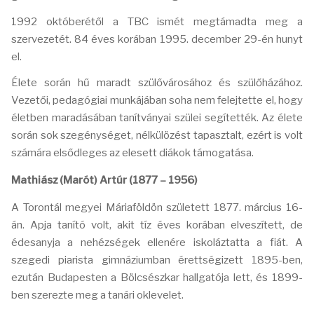
1992 októberétől a TBC ismét megtámadta meg a
szervezetét. 84 éves korában 1995. december 29-én hunyt
el.
Élete során hű maradt szülővárosához és szülőházához.
Vezetői, pedagógiai munkájában soha nem felejtette el, hogy
életben maradásában tanítványai szülei segítették. Az élete
során sok szegénységet, nélkülözést tapasztalt, ezért is volt
számára elsődleges az elesett diákok támogatása.
Mathiász (Marót) Artúr (1877 – 1956)
A Torontál megyei Máriaföldön született 1877. március 16-
án. Apja tanító volt, akit tíz éves korában elveszített, de
édesanyja a nehézségek ellenére iskoláztatta a fiát. A
szegedi piarista gimnáziumban érettségizett 1895-ben,
ezután Budapesten a Bölcsészkar hallgatója lett, és 1899-
ben szerezte meg a tanári oklevelet.