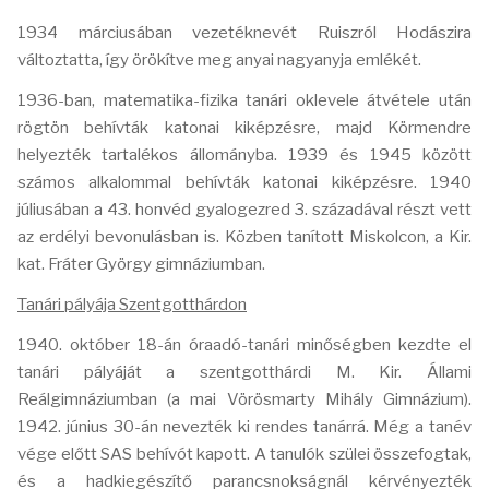
1934 márciusában vezetéknevét Ruiszról Hodászira
változtatta, így örökítve meg anyai nagyanyja emlékét.
1936-ban, matematika-fizika tanári oklevele átvétele után
rögtön behívták katonai kiképzésre, majd Körmendre
helyezték tartalékos állományba. 1939 és 1945 között
számos alkalommal behívták katonai kiképzésre. 1940
júliusában a 43. honvéd gyalogezred 3. századával részt vett
az erdélyi bevonulásban is. Közben tanított Miskolcon, a Kir.
kat. Fráter György gimnáziumban.
Tanári pályája Szentgotthárdon
1940. október 18-án óraadó-tanári minőségben kezdte el
tanári pályáját a szentgotthárdi M. Kir. Állami
Reálgimnáziumban (a mai Vörösmarty Mihály Gimnázium).
1942. június 30-án nevezték ki rendes tanárrá. Még a tanév
vége előtt SAS behívót kapott. A tanulók szülei összefogtak,
és a hadkiegészítő parancsnokságnál kérvényezték