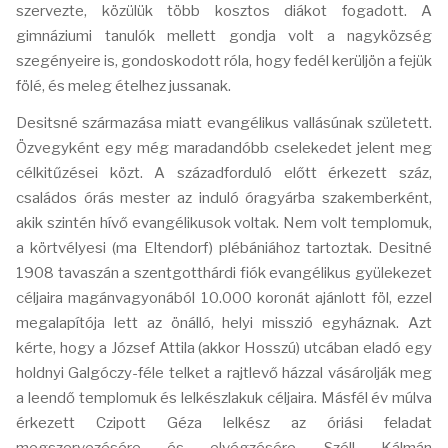
szervezte, közülük több kosztos diákot fogadott. A
gimnáziumi tanulók mellett gondja volt a nagyközség
szegényeire is, gondoskodott róla, hogy fedél kerüljön a fejük
fölé, és meleg ételhez jussanak.
Desitsné származása miatt evangélikus vallásúnak született.
Özvegyként egy még maradandóbb cselekedet jelent meg
célkitűzései közt. A századforduló előtt érkezett száz,
családos órás mester az induló óragyárba szakemberként,
akik szintén hívő evangélikusok voltak. Nem volt templomuk,
a körtvélyesi (ma Eltendorf) plébániához tartoztak. Desitné
1908 tavaszán a szentgotthárdi fiók evangélikus gyülekezet
céljaira magánvagyonából 10.000 koronát ajánlott föl, ezzel
megalapítója lett az önálló, helyi misszió egyháznak. Azt
kérte, hogy a József Attila (akkor Hosszú) utcában eladó egy
holdnyi Galgóczy-féle telket a rajtlevő házzal vásárolják meg
a leendő templomuk és lelkészlakuk céljaira. Másfél év múlva
érkezett Czipott Géza lelkész az óriási feladat