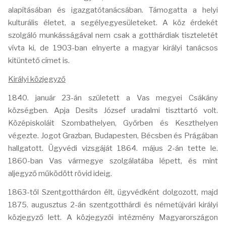
alapításában és igazgatótanácsában. Támogatta a helyi
kulturális életet, a segélyegyesületeket. A köz érdekét
szolgáló munkásságával nem csak a gotthárdiak tiszteletét
vívta ki, de 1903-ban elnyerte a magyar királyi tanácsos
kitüntető címet is.
Királyi közjegyző
1840. január 23-án született a Vas megyei Csákány
községben. Apja Desits József uradalmi tiszttartó volt.
Középiskoláit Szombathelyen, Győrben és Keszthelyen
végezte. Jogot Grazban, Budapesten, Bécsben és Prágában
hallgatott. Ügyvédi vizsgáját 1864. május 2-án tette le.
1860-ban Vas vármegye szolgálatába lépett, és mint
aljegyző működött rövid ideig.
1863-től Szentgotthárdon élt, ügyvédként dolgozott, majd
1875. augusztus 2-án szentgotthárdi és németújvári királyi
közjegyző lett. A közjegyzői intézmény Magyarországon