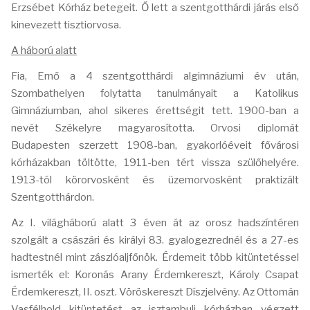
Erzsébet Kórház betegeit. Ő lett a szentgotthárdi járás első
kinevezett tisztiorvosa.
A háború alatt
Fia, Ernő a 4 szentgotthárdi algimnáziumi év után,
Szombathelyen folytatta tanulmányait a Katolikus
Gimnáziumban, ahol sikeres érettségit tett. 1900-ban a
nevét Székelyre magyarosította. Orvosi diplomát
Budapesten szerzett 1908-ban, gyakorlóéveit fővárosi
kórházakban töltötte, 1911-ben tért vissza szülőhelyére.
1913-tól körorvosként és üzemorvosként praktizált
Szentgotthárdon.
Az I. világháború alatt 3 éven át az orosz hadszíntéren
szolgált a császári és királyi 83. gyalogezrednél és a 27-es
hadtestnél mint zászlóaljfőnök. Érdemeit több kitüntetéssel
ismerték el: Koronás Arany Érdemkereszt, Károly Csapat
Érdemkereszt, II. oszt. Vöröskereszt Díszjelvény. Az Ottomán
Vasfélhold kitüntetést az isztambuli kórházban végzett