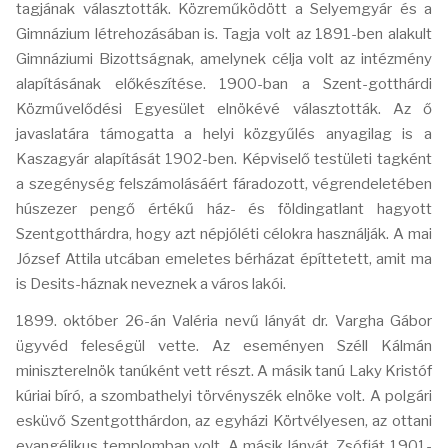
tagjának választották. Közreműködött a Selyemgyár és a
Gimnázium létrehozásában is. Tagja volt az 1891-ben alakult
Gimnáziumi Bizottságnak, amelynek célja volt az intézmény
alapításának előkészítése. 1900-ban a Szent-gotthárdi
Közművelődési Egyesület elnökévé választották. Az ő
javaslatára támogatta a helyi közgyűlés anyagilag is a
Kaszagyár alapítását 1902-ben. Képviselő testületi tagként
a szegénység felszámolásáért fáradozott, végrendeletében
húszezer pengő értékű ház- és földingatlant hagyott
Szentgotthárdra, hogy azt népjóléti célokra használják. A mai
József Attila utcában emeletes bérházat építtetett, amit ma
is Desits-háznak neveznek a város lakói.
1899. október 26-án Valéria nevű lányát dr. Vargha Gábor
ügyvéd feleségül vette. Az eseményen Széll Kálmán
miniszterelnök tanúként vett részt. A másik tanú Laky Kristóf
kúriai bíró, a szombathelyi törvényszék elnöke volt. A polgári
esküvő Szentgotthárdon, az egyházi Körtvélyesen, az ottani
evangélikus templomban volt. A másik lányát, Zsófiát 1901-