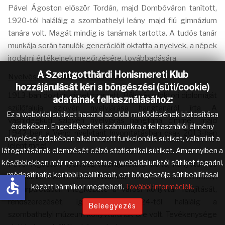
Pável Ágoston először Tordán, majd Dombóváron tanított,
1920-tól haláláig a szombathelyi leány majd fiú gimnázium
tanára volt. Magát mindig is tanárnak tartotta. A tudós tanár
munkája során tanulók generációit oktatta a nyelvek, a népek
irodalmi értékeinek megőrzésére, továbbadására.
A Szentgotthárdi Honismereti Klub
Nyelvészeti, irodalmi munkássága
hozzájárulását kéri a böngészési (süti/cookie)
1913-ban doktori címet szerzett. Bölcsészdoktori diplomáját
adatainak felhasználásához:
szülőfaluja szlovén nyelvjárása hangtanáról írta A
Ez a weboldal sütiket használ az oldal működésének biztosítása
vashidegkúti szlovén nyelvjárás hangtana címmel, majd
érdekében. Engedélyezheti számunkra a felhasználói élmény
1942-ben a Vend nyelvtant (nyomtatásban csak 2013-ban
növelése érdekében alkalmazott funkcionális sütiket, valamint a
jelent meg).
látogatásának elemzését célzó statisztikai sütiket. Amennyiben a
későbbiekben már nem szeretne a weboldalunktól sütiket fogadni,
Pável Ágoston nyelvész, néprajzkutató, költő, könyvtár- és
módosíthatja korábbi beállításait, ezt böngészője sütibeállításai
múzeumszervező tanári hivatása mellett a szombathelyi
accessible
között bármikor megteheti.
További információk.
Kultúrpalotában megkezdte a városi könyvtár felújítását,
rendszerezését, igazgatását. 1924-től haláláig a
Beleegyezés
szombathelyi múzeum könyvtárának őre volt. Tevékenysége