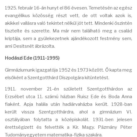
1925. február 16-án hunyt el 86 évesen. Temetésén az egész
evangélikus közösség részt vett, de ott voltak azok is,
akikkel vallásra való tekintet nélkül jót tett. Mindenki őszintén
tisztelte és szerette. Ma már nem található meg a család
kriptája, sem a gyülekezetnek ajándékozott festmény sem,
ami Desitsnét ábrázolta.
Hodászi Ede (1911-1995)
Gimnáziumunk igazgatója 1952 és 1973 között. Ő kapta meg
elsőként a Szentgotthárd Díszpolgára kitüntetést.
1911. november 21-én született Szentgotthárdon az
Erzsébet utca 11. számú házban Ruisz Ede és Boda Anna
fiaként. Apja halála után hadiárvaházba került. 1928-ban
került vissza Szentgotthárdra, ahol a gimnázium VI.
osztályában folytatta a középiskolát. 1931-ben jelesen
érettségizett és felvették a Kir. Magy. Pázmány Péter
Tudományegyetem matematika-fizika szakára.