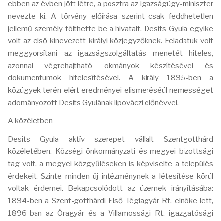
ebben az évben jött létre, a posztra az igazságügy-miniszter
nevezte ki. A törvény előírása szerint csak feddhetetlen
jellemű személy tölthette be a hivatalt. Desits Gyula egyike
volt az első kinevezett királyi közjegyzőknek. Feladatuk volt
meggyorsítani az igazságszolgáltatás menetét hiteles,
azonnal végrehajtható okmányok készítésével és
dokumentumok hitelesítésével. A király 1895-ben a
közügyek terén elért eredményei elismeréséül nemességet
adományozott Desits Gyulának lipováczi előnévvel.
A közéletben
Desits Gyula aktív szerepet vállalt Szentgotthárd
közéletében. Községi önkormányzati és megyei bizottsági
tag volt, a megyei közgyűléseken is képviselte a település
érdekeit. Szinte minden új intézménynek a létesítése körül
voltak érdemei. Bekapcsolódott az üzemek irányításába:
1894-ben a Szent-gotthárdi Első Téglagyár Rt. elnöke lett,
1896-ban az Óragyár és a Villamossági Rt. igazgatósági