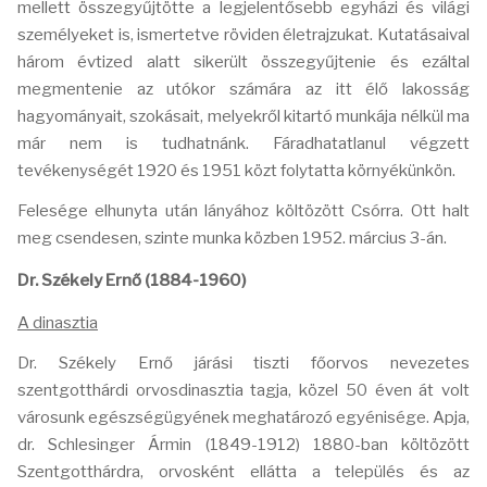
mellett összegyűjtötte a legjelentősebb egyházi és világi
személyeket is, ismertetve röviden életrajzukat. Kutatásaival
három évtized alatt sikerült összegyűjtenie és ezáltal
megmentenie az utókor számára az itt élő lakosság
hagyományait, szokásait, melyekről kitartó munkája nélkül ma
már nem is tudhatnánk. Fáradhatatlanul végzett
tevékenységét 1920 és 1951 közt folytatta környékünkön.
Felesége elhunyta után lányához költözött Csórra. Ott halt
meg csendesen, szinte munka közben 1952. március 3-án.
Dr. Székely Ernő (1884-1960)
A dinasztia
Dr. Székely Ernő járási tiszti főorvos nevezetes
szentgotthárdi orvosdinasztia tagja, közel 50 éven át volt
városunk egészségügyének meghatározó egyénisége. Apja,
dr. Schlesinger Ármin (1849-1912) 1880-ban költözött
Szentgotthárdra, orvosként ellátta a település és az