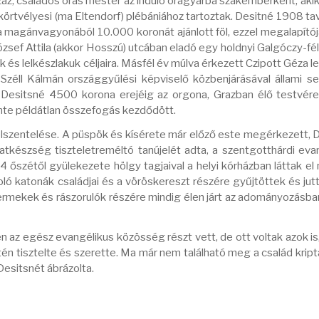
száz, családos órás mester az induló óragyárba szakemberként, akik
körtvélyesi (ma Eltendorf) plébániához tartoztak. Desitné 1908 ta
a magánvagyonából 10.000 koronát ajánlott föl, ezzel megalapítója
József Attila (akkor Hosszú) utcában eladó egy holdnyi Galgóczy-fél
 és lelkészlakuk céljaira. Másfél év múlva érkezett Czipott Géza le
Széll Kálmán országgyűlési képviselő közbenjárásával állami se
. Desitsné 4500 korona erejéig az orgona, Grazban élő testvér
zinte példátlan összefogás kezdődött.
lszentelése. A püspök és kísérete már előző este megérkezett, 
ozatkészség tiszteletreméltó tanújelét adta, a szentgotthárdi eva
 őszétől gyülekezete hölgy tagjaival a helyi kórházban láttak el
oló katonák családjai és a vöröskereszt részére gyűjtöttek és jutt
rmekek és rászorulók részére mindig élen járt az adományozásba
 az egész evangélikus közösség részt vett, de ott voltak azok is,
intén tisztelte és szerette. Ma már nem található meg a család krip
esitsnét ábrázolta.