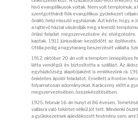
célkitűzései közt. A századforduló előtt érkezett 
hívő evangélikusok voltak. Nem volt templomuk, a 
szentgotthárdi fiók evangélikus gyülekezet céljair
önálló, helyi misszió egyháznak. Azt kérte, hogy a 
a rajtlevő házzal vásárolják meg a leendő templomuk
óriási feladat megszervezésére és elvégzésére. 
kaptak. 1911 júniusában kezdődött az építkezés
Ottilia pedig a nagyharang beszerzését vállalta. S
1912. október 20-án volt a templom ünnepélyes fe
látta vendégül és biztosította a szállást. Az áld
egyházközség alapítójaként is emlékezünk rá. 1914
önkéntes ápolói feladatot. Emellett a fronton harc
folyamatosan adományokat. Karácsony előtt a gye
megszervezésében, összekészítésében.
1925. február 16-án hunyt el 86 évesen. Temetésén
vallásra való tekintet nélkül jót tett. Mindenki ősz
a gyülekezetnek ajándékozott festmény sem, ami D