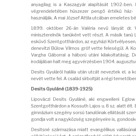
anyagilag is a Kaszagyár alapítását 1902-ben. 
végrendeletében húszezer pengő értékű ház- és
használják. A mai József Attila utcában emeletes bé
1899. október 26-án Valéria nevű lányát dr.
miniszterelnök tanúként vett részt. A másik tanú L
esküvő Szentgotthárdon, az egyházi Körtvélyesen, 
denevitzi Bülow Vilmos gróf vette feleségül. A Kos
Vargha Gáborral a háború utáni kilakoltatásig. 
irodájában halt meg agyvérzésben 1904. augusztu
Desits Gyuláról halála után utcát neveztek el, a 
nevét vette fel. A család sírboltját a régi temetőb
Desits Gyuláné (1839-1925)
Lipováczi Desits Gyuláné, aki engweileni Eglow
Szentgotthárdon a Kossuth Lajos u. 8 sz. alatt élt.
gimnázium szegény sorsú tanulóinak ellátását szer
gondja volt a nagyközség szegényeire is, gondoskodo
Desitsné származása miatt evangélikus vallású