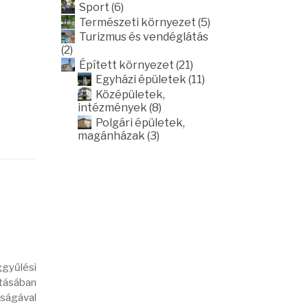
Sport (6)
Természeti környezet (5)
Turizmus és vendéglátás
(2)
Épített környezet (21)
Egyházi épületek (11)
Középületek,
intézmények (8)
Polgári épületek,
magánházak (3)
ggyűlési
ításában
sságával