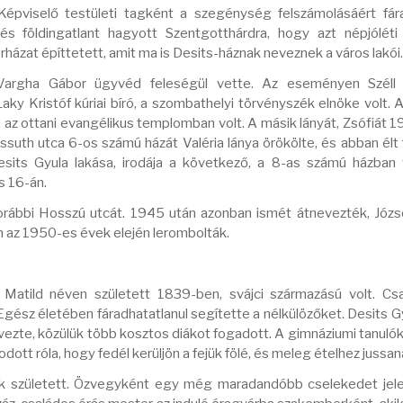
Képviselő testületi tagként a szegénység felszámolásáért fár
 földingatlant hagyott Szentgotthárdra, hogy azt népjóléti 
rházat építtetett, amit ma is Desits-háznak neveznek a város lakói.
 Vargha Gábor ügyvéd feleségül vette. Az eseményen Széll
aky Kristóf kúriai bíró, a szombathelyi törvényszék elnöke volt. A
az ottani evangélikus templomban volt. A másik lányát, Zsófiát 
suth utca 6-os számú házát Valéria lánya örökölte, és abban élt f
Desits Gyula lakása, irodája a következő, a 8-as számú házban 
s 16-án.
korábbi Hosszú utcát. 1945 után azonban ismét átnevezték, Józse
en az 1950-es évek elején lerombolták.
 Matild néven született 1839-ben, svájci származású volt. Csa
 Egész életében fáradhatatlanul segítette a nélkülözőket. Desits G
vezte, közülük több kosztos diákot fogadott. A gimnáziumi tanulók
tt róla, hogy fedél kerüljön a fejük fölé, és meleg ételhez jussan
nak született. Özvegyként egy még maradandóbb cselekedet je