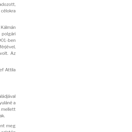
adozott,
célokra
 Kálmán
 polgári
1901-ben
érjével,
volt. Az
f Attila
ládjával
yuláné a
 mellett
ak.
lent meg