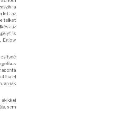
 szintén
vaszán a
 lett az
e telket
lkész az
gélyt is
e, Eglow
Desitsné
ngélikus
 naponta
attak el
n, annak
 akikkel
tája, sem