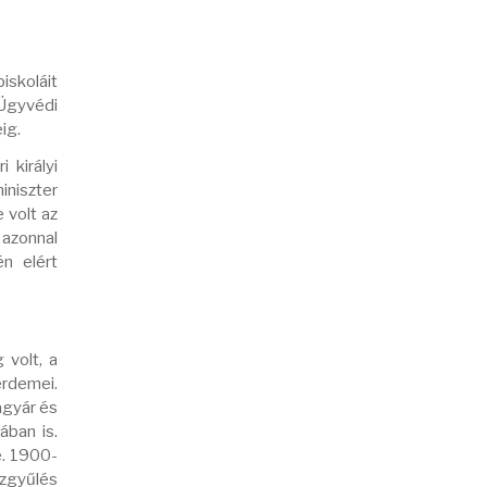
iskoláit
 Ügyvédi
ig.
 királyi
iniszter
 volt az
 azonnal
n elért
 volt, a
érdemei.
agyár és
ában is.
e. 1900-
özgyűlés