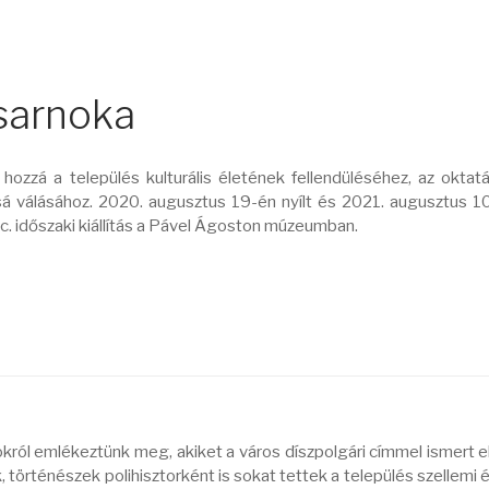
sarnoka
hozzá a település kulturális életének fellendüléséhez, az oktat
 válásához. 2020. augusztus 19-én nyílt és 2021. augusztus 10
c. időszaki kiállítás a Pável Ágoston múzeumban.
król emlékeztünk meg, akiket a város díszpolgári címmel ismert el
, történészek polihisztorként is sokat tettek a település szellemi 