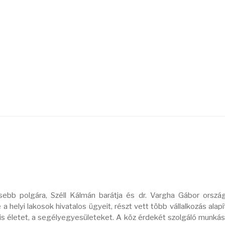
sebb polgára, Széll Kálmán barátja és dr. Vargha Gábor orszá
 a helyi lakosok hivatalos ügyeit, részt vett több vállalkozás alap
lis életet, a segélyegyesületeket. A köz érdekét szolgáló munká