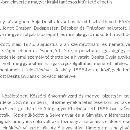
-ban elnyerte a magyar királyi tanácsos kitüntető címet is.
y községben. Apja Desits József uradalmi tiszttartó volt. Közép
 Jogot Grazban, Budapesten, Bécsben és Prágában hallgatott.
vármegye szolgálatába lépett, és mint aljegyző működött rövid ide
zott, majd 1875. augusztus 2-án szentgotthárdi és németújvári
rszágon ebben az évben jött létre, a posztra az igazságügy-m
etlen jellemű személy tölthette be a hivatalt. Desits Gyula egyike
uk volt meggyorsítani az igazságszolgáltatás menetét hiteles,
entumok hitelesítésével. A király 1895-ben a közügyek teré
 Desits Gyulának lipováczi előnévvel.
rd közéletében. Községi önkormányzati és megyei bizottsági tag
dekeit. Szinte minden új intézménynek a létesítése körül voltak 
 Szent-gotthárdi Első Téglagyár Rt. elnöke lett, 1896-ban az Ór
ztották. Közreműködött a Selyemgyár és a Gimnázium létrehozás
ágnak, amelynek célja volt az intézmény alapításának előkészítés
elnökévé választották. Az ő javaslatára támogatta a helyi k