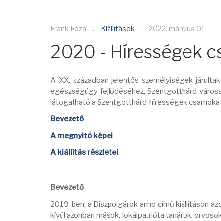
Frank Róza
Kiállítások
2022. március 01
2020 - Hírességek c
A XX. században jelentős személyiségek járultak 
egészségügy fejlődéséhez, Szentgotthárd várossá
látogatható a Szentgotthárdi hírességek csarnoka 
Bevezető
A megnyitó képei
A kiállítás részletei
Bevezető
2019-ben, a Díszpolgárok anno című kiállításon azo
kívül azonban mások, lokálpatrióta tanárok, orvosok