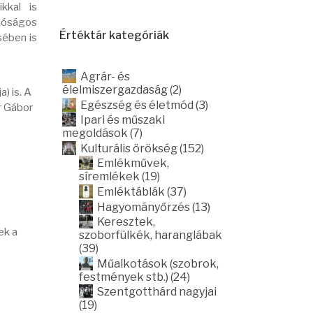
ikkal is
alóságos
Értéktár kategóriák
sében is
Agrár- és
élelmiszergazdaság (2)
) is. A
Egészség és életmód (3)
r Gábor
Ipari és műszaki
megoldások (7)
Kulturális örökség (152)
Emlékművek,
síremlékek (19)
Emléktáblák (37)
Hagyományőrzés (13)
Keresztek,
ek a
szoborfülkék, haranglábak
(39)
Műalkotások (szobrok,
festmények stb.) (24)
Szentgotthárd nagyjai
(19)