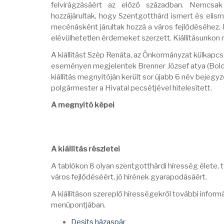
felvirágzásáért az előző században. Nemcsak sz
hozzájárultak, hogy Szentgotthárd ismert és eli
mecénásként járultak hozzá a város fejlődéséhez. 
elévülhetetlen érdemeket szerzett. Kiállításunkon n
A kiállítást Szép Renáta, az Önkormányzat külkapc
eseményen megjelentek Brenner József atya (Boldog
kiállítás megnyitóján került sor újabb 6 név beje
polgármester a Hivatal pecsétjével hitelesített.
A megnyitó képei
A kiállítás részletei
A tablókon 8 olyan szentgotthárdi híresség élete, t
város fejlődéséért, jó hírének gyarapodásáért.
A kiállításon szereplő hírességekről további inform
menüpontjában.
Desits házaspár