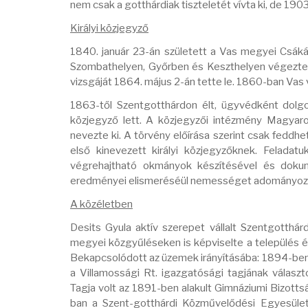
nem csak a gotthárdiak tiszteletét vívta ki, de 1903
Királyi közjegyző
1840. január 23-án született a Vas megyei Csákán
Szombathelyen, Győrben és Keszthelyen végezte.
vizsgáját 1864. május 2-án tette le. 1860-ban Vas 
1863-től Szentgotthárdon élt, ügyvédként dolgo
közjegyző lett. A közjegyzői intézmény Magyaro
nevezte ki. A törvény előírása szerint csak feddhet
első kinevezett királyi közjegyzőknek. Feladat
végrehajtható okmányok készítésével és dokum
eredményei elismeréséül nemességet adományozott
A közéletben
Desits Gyula aktív szerepet vállalt Szentgotthá
megyei közgyűléseken is képviselte a település ér
Bekapcsolódott az üzemek irányításába: 1894-ben a
a Villamossági Rt. igazgatósági tagjának válas
Tagja volt az 1891-ben alakult Gimnáziumi Bizotts
ban a Szent-gotthárdi Közművelődési Egyesület 