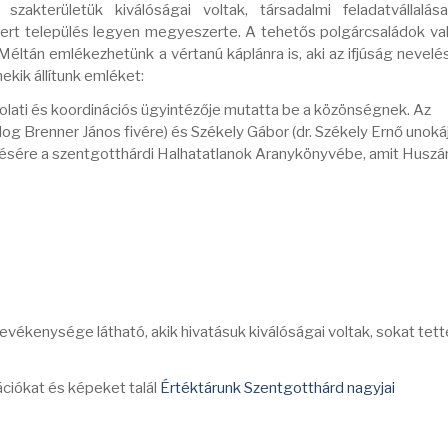
akterületük kiválóságai voltak, társadalmi feladatvállalása
smert település legyen megyeszerte. A tehetős polgárcsaládok v
Méltán emlékezhetünk a vértanú káplánra is, aki az ifjúság nevelé
ekik állítunk emléket:
solati és koordinációs ügyintézője mutatta be a közönségnek. Az
 Brenner János fivére) és Székely Gábor (dr. Székely Ernő unokája
gyzésére a szentgotthárdi Halhatatlanok Aranykönyvébe, amit Huszá
evékenysége látható, akik hivatásuk kiválóságai voltak, sokat tett
ációkat és képeket talál
Értéktárunk Szentgotthárd nagyjai