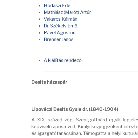
Hodászi Ede
Mathiász (Marót) Artúr
Vakarcs Kálmán
Dr. Székely Ernő
Pável Ágoston
Brenner János
A kiállítás rendezői
Desits házaspár
Lipováczi Desits Gyula dr. (1840-1904)
A XIX. század végi Szentgotthárd egyik legjele
képviselő apósa volt. Királyi közjegyzőként intézte
és igazgatótanácsában. Támogatta a helyi kulturá