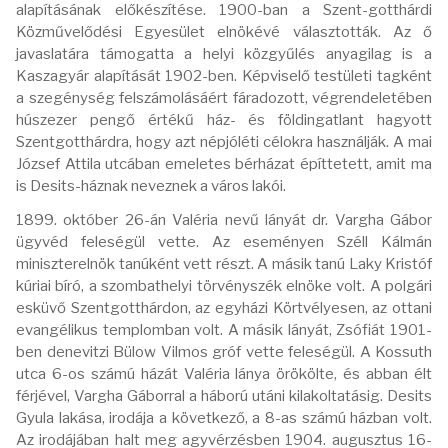
alapításának előkészítése. 1900-ban a Szent-gotthárdi
Közművelődési Egyesület elnökévé választották. Az ő
javaslatára támogatta a helyi közgyűlés anyagilag is a
Kaszagyár alapítását 1902-ben. Képviselő testületi tagként
a szegénység felszámolásáért fáradozott, végrendeletében
húszezer pengő értékű ház- és földingatlant hagyott
Szentgotthárdra, hogy azt népjóléti célokra használják. A mai
József Attila utcában emeletes bérházat építtetett, amit ma
is Desits-háznak neveznek a város lakói.
1899. október 26-án Valéria nevű lányát dr. Vargha Gábor
ügyvéd feleségül vette. Az eseményen Széll Kálmán
miniszterelnök tanúként vett részt. A másik tanú Laky Kristóf
kúriai bíró, a szombathelyi törvényszék elnöke volt. A polgári
esküvő Szentgotthárdon, az egyházi Körtvélyesen, az ottani
evangélikus templomban volt. A másik lányát, Zsófiát 1901-
ben denevitzi Bülow Vilmos gróf vette feleségül. A Kossuth
utca 6-os számú házát Valéria lánya örökölte, és abban élt
férjével, Vargha Gáborral a háború utáni kilakoltatásig. Desits
Gyula lakása, irodája a következő, a 8-as számú házban volt.
Az irodájában halt meg agyvérzésben 1904. augusztus 16-