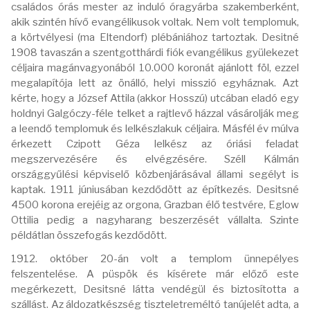
családos órás mester az induló óragyárba szakemberként,
akik szintén hívő evangélikusok voltak. Nem volt templomuk,
a körtvélyesi (ma Eltendorf) plébániához tartoztak. Desitné
1908 tavaszán a szentgotthárdi fiók evangélikus gyülekezet
céljaira magánvagyonából 10.000 koronát ajánlott föl, ezzel
megalapítója lett az önálló, helyi misszió egyháznak. Azt
kérte, hogy a József Attila (akkor Hosszú) utcában eladó egy
holdnyi Galgóczy-féle telket a rajtlevő házzal vásárolják meg
a leendő templomuk és lelkészlakuk céljaira. Másfél év múlva
érkezett Czipott Géza lelkész az óriási feladat
megszervezésére és elvégzésére. Széll Kálmán
országgyűlési képviselő közbenjárásával állami segélyt is
kaptak. 1911 júniusában kezdődött az építkezés. Desitsné
4500 korona erejéig az orgona, Grazban élő testvére, Eglow
Ottilia pedig a nagyharang beszerzését vállalta. Szinte
példátlan összefogás kezdődött.
1912. október 20-án volt a templom ünnepélyes
felszentelése. A püspök és kísérete már előző este
megérkezett, Desitsné látta vendégül és biztosította a
szállást. Az áldozatkészség tiszteletreméltó tanújelét adta, a