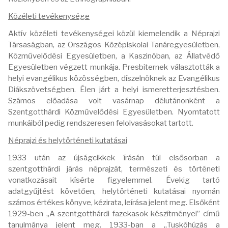
Közéleti tevékenysége
Aktív közéleti tevékenységei közül kiemelendik a Néprajzi
Társaságban, az Országos Középiskolai Tanáregyesületben,
Közművelődési Egyesületben, a Kaszinóban, az Állatvédő
Egyesületben végzett munkája. Presbiternek választották a
helyi evangélikus közösségben, díszelnöknek az Evangélikus
Diákszövetségben. Élen járt a helyi ismeretterjesztésben.
Számos előadása volt vasárnap délutánonként a
Szentgotthárdi Közművelődési Egyesületben. Nyomtatott
munkáiból pedig rendszeresen felolvasásokat tartott.
Néprajzi és helytörténeti kutatásai
1933 után az újságcikkek írásán túl elsősorban a
szentgotthárdi járás néprajzát, természeti és történeti
vonatkozásait kísérte figyelemmel. Évekig tartó
adatgyűjtést követően, helytörténeti kutatásai nyomán
számos értékes könyve, kézirata, leírása jelent meg. Elsőként
1929-ben „A szentgotthárdi fazekasok készítményei” című
tanulmánya jelent meg. 1933-ban a „Tuskóhúzás a