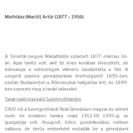
Mathiász (Marót) Artúr (1877 – 1956)
A Torontál megyei Máriaföldön született 1877. március 16-
án. Apja tanító volt, akit tíz éves korában elveszített, de
édesanyja a nehézségek ellenére iskoláztatta a fiát. A
szegedi piarista gimnáziumban érettségizett 1895-ben,
ezután Budapesten a Bölcsészkar hallgatója lett, és 1899-
ben szerezte meg a tanári oklevelet.
Tanár majd igazgató Szentgotthárdon
1900-tól a Szentgotthárdi Reál Gimnázium magyar és német
nyelv és irodalom tanára, majd 1912-től 1935-ig az
igazgatója volt. Nyugodt, bölcs gondolkodású, mélyen
vallásos, de derűs emberként mutatják be a gimnáziumi