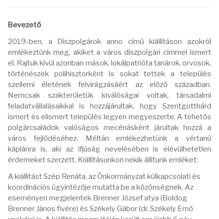
Bevezető
2019-ben, a Díszpolgárok anno című kiállításon azokról
emlékeztünk meg, akiket a város díszpolgári címmel ismert
el. Rajtuk kívül azonban mások, lokálpatrióta tanárok, orvosok,
történészek polihisztorként is sokat tettek a település
szellemi életének felvirágzásáért az előző században.
Nemcsak szakterületük kiválóságai voltak, társadalmi
feladatvállalásaikkal is hozzájárultak, hogy Szentgotthárd
ismert és elismert település legyen megyeszerte. A tehetős
polgárcsaládok valóságos mecénásként járultak hozzá a
város fejlődéséhez. Méltán emlékezhetünk a vértanú
káplánra is, aki az ifjúság nevelésében is elévülhetetlen
érdemeket szerzett. Kiállításunkon nekik állítunk emléket:
A kiállítást Szép Renáta, az Önkormányzat külkapcsolati és
koordinációs ügyintézője mutatta be a közönségnek. Az
eseményen megjelentek Brenner József atya (Boldog
Brenner János fivére) és Székely Gábor (dr. Székely Ernő