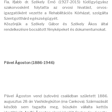
Fia, ifjabb dr. Székely Ernő (1927-2015) tüdőgyógyász
szakorvosként folytatta az orvosi hivatást, orvos-
igazgatóként vezette a Rehabilitációs Kórházat, szolgálta
Szentgotthárd egészségügyét.
Köszönjük a Székely Gábor és Székely Ákos által
rendelkezésre bocsátott fényképeket és dokumentumokat.
Pável Ágoston (1886-1946)
Pável Ágoston vend (szlovén) családban született 1886.
augusztus 28-án Vashidegkúton (ma Cankova). Származását
később sem tagadta meg, büszkén vállalta kettős