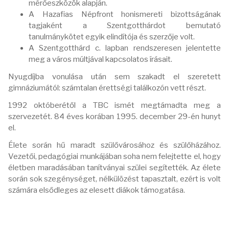
mérőeszközök alapján.
A Hazafias Népfront honismereti bizottságának
tagjaként a Szentgotthárdot bemutató
tanulmánykötet egyik elindítója és szerzője volt.
A Szentgotthárd c. lapban rendszeresen jelentette
meg a város múltjával kapcsolatos írásait.
Nyugdíjba vonulása után sem szakadt el szeretett
gimnáziumától: számtalan érettségi találkozón vett részt.
1992 októberétől a TBC ismét megtámadta meg a
szervezetét. 84 éves korában 1995. december 29-én hunyt
el.
Élete során hű maradt szülővárosához és szülőházához.
Vezetői, pedagógiai munkájában soha nem felejtette el, hogy
életben maradásában tanítványai szülei segítették. Az élete
során sok szegénységet, nélkülözést tapasztalt, ezért is volt
számára elsődleges az elesett diákok támogatása.