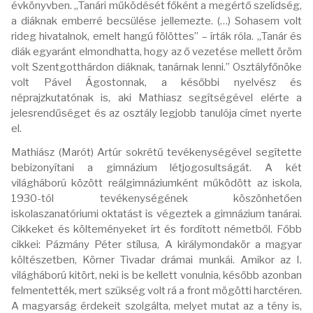
évkönyvben. „Tanári működését főként a megértő szelídség,
a diáknak emberré becsülése jellemezte. (…) Sohasem volt
rideg hivatalnok, emelt hangú fölöttes” – írták róla. „Tanár és
diák egyaránt elmondhatta, hogy az ő vezetése mellett öröm
volt Szentgotthárdon diáknak, tanárnak lenni.” Osztályfőnöke
volt Pável Ágostonnak, a későbbi nyelvész és
néprajzkutatónak is, aki Mathiasz segítségével elérte a
jelesrendűséget és az osztály legjobb tanulója címet nyerte
el.
Mathiász (Marót) Artúr sokrétű tevékenységével segítette
bebizonyítani a gimnázium létjogosultságát. A két
világháború között reálgimnáziumként működött az iskola,
1930-tól tevékenységének köszönhetően
iskolaszanatóriumi oktatást is végeztek a gimnázium tanárai.
Cikkeket és költeményeket írt és fordított németből. Főbb
cikkei: Pázmány Péter stílusa, A királymondakör a magyar
költészetben, Körner Tivadar drámai munkái. Amikor az I.
világháború kitört, neki is be kellett vonulnia, később azonban
felmentették, mert szükség volt rá a front mögötti harctéren.
A magyarság érdekeit szolgálta, melyet mutat az a tény is,