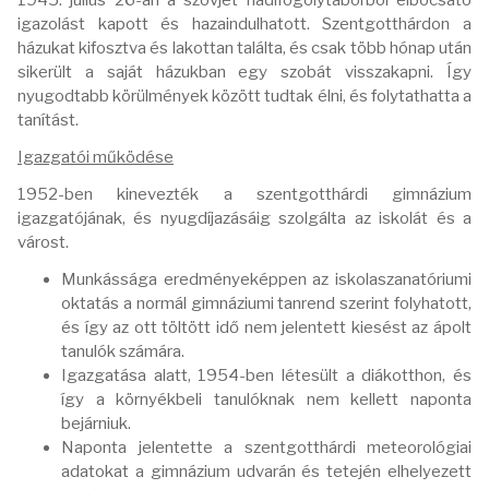
1945. július 26-án a szovjet hadifogolytáborból elbocsátó
igazolást kapott és hazaindulhatott. Szentgotthárdon a
házukat kifosztva és lakottan találta, és csak több hónap után
sikerült a saját házukban egy szobát visszakapni. Így
nyugodtabb körülmények között tudtak élni, és folytathatta a
tanítást.
Igazgatói működése
1952-ben kinevezték a szentgotthárdi gimnázium
igazgatójának, és nyugdíjazásáig szolgálta az iskolát és a
várost.
Munkássága eredményeképpen az iskolaszanatóriumi
oktatás a normál gimnáziumi tanrend szerint folyhatott,
és így az ott töltött idő nem jelentett kiesést az ápolt
tanulók számára.
Igazgatása alatt, 1954-ben létesült a diákotthon, és
így a környékbeli tanulóknak nem kellett naponta
bejárniuk.
Naponta jelentette a szentgotthárdi meteorológiai
adatokat a gimnázium udvarán és tetején elhelyezett