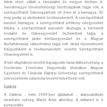
élénk részt vállalt a társadalmi és megyei életben is:
Vasvármegye törvényhatósági bizottságának tagja volt, a
szentgotthárdi Dalosegyletnek 18 éven át a karnagya, 30
évig pedig az elnökeként tevékenykedett. A szentgotthárdi
kaszinó háznagya, a szentgotthárdi jótékony nőegyesület
titkára, a szentgotthárdi iparoskör dísztagja, a körmendi
Irodalmi és Dalosegyesület tiszteletbeli tagja, a
szentgotthárdi járási kórházegyesület és a Magyar
Asztaltársaság választmányi tagja volt. Járási tűzrendészeti
felügyelőként is tevékenykedett, vezette Szentgotthárd
Olvasóegyletét is.
A két világháború közötti legnagyobb hazai diákszövetség, a
Foederatio Emericana Nagyrendje (Katolikus Magyar
Egyetemi és Főiskolai Bajtársi Szövetség) szentgotthárdi
szervezetének subpriorja (vezető helyettese) volt.
Dalárda
A Dalárda - mely 1939-ben újjáalakult – alapszabályán
olvasható szöveg Marót Artúr alkotása. A dallamot is ő
komponálta.