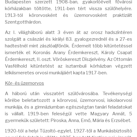
Budapesten szerzett 1908-ban, gyakorlóéveit fővárosi
kórházakban töltötte, 1911-ben tért vissza szülőhelyére.
1913-tól körorvosként és üzemorvosként praktizált
Szentgotthárdon.
Az I. világháború alatt 3 éven át az orosz hadszíntéren
szolgált a császári és királyi 83. gyalogezrednél és a 27-es
hadtestnél mint zászlóaljfőnök. Érdemeit több kitüntetéssel
ismerték el: Koronás Arany Érdemkereszt, Károly Csapat
Érdemkereszt, II. oszt. Vöröskereszt Díszjelvény. Az Ottomán
Vasfélhold kitüntetést az isztambuli kórházban végzett
lelkiismeretes orvosi munkájáért kapta 1917-ben.
Kör- és üzemorvos
A háború után visszatért szülővárosába. Tevékenységi
körébe beletartozott a körorvosi, üzemorvosi, iskolaorvosi
munkája, és a gimnáziumban egészségtan tanári feladatokat
is vállalt. 1919-ben feleségül vette Magyary Annát, 5
gyermekük született: Piroska, Anna, Ernő, Mária és Erzsébet.
1920-tól a helyi Tűzoltó-egylet, 1927-től a Munkásbiztosító