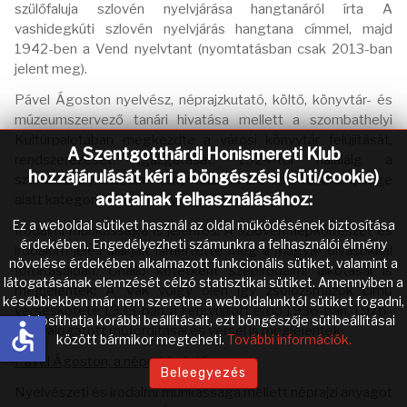
szülőfaluja szlovén nyelvjárása hangtanáról írta A
vashidegkúti szlovén nyelvjárás hangtana címmel, majd
1942-ben a Vend nyelvtant (nyomtatásban csak 2013-ban
jelent meg).
Pável Ágoston nyelvész, néprajzkutató, költő, könyvtár- és
múzeumszervező tanári hivatása mellett a szombathelyi
Kultúrpalotában megkezdte a városi könyvtár felújítását,
A Szentgotthárdi Honismereti Klub
rendszerezését, igazgatását. 1924-től haláláig a
hozzájárulását kéri a böngészési (süti/cookie)
szombathelyi múzeum könyvtárának őre volt. Tevékenysége
adatainak felhasználásához:
alatt kategorizálták a könyveket.
Ez a weboldal sütiket használ az oldal működésének biztosítása
Irodalmi munkássága is jelentős. A szlovén népköltészet és
érdekében. Engedélyezheti számunkra a felhasználói élmény
irodalom jeles alakjait ismertette meg a magyar olvasókkal
növelése érdekében alkalmazott funkcionális sütiket, valamint a
fordításaiban. Önálló kötetként szépirodalmi alkotásai is
látogatásának elemzését célzó statisztikai sütiket. Amennyiben a
megjelentek: A Vak völgy ölén így zsolozsmázok című
későbbiekben már nem szeretne a weboldalunktól sütiket fogadni,
verseskötete 1933-ban, a Felgyújtott erdő 1936-ban. 1976-
módosíthatja korábbi beállításait, ezt böngészője sütibeállításai
accessible
ban válogatott műfordításai és versei is megjelentek.
között bármikor megteheti.
További információk.
Pável Ágoston, a néprajzkutató
Beleegyezés
Nyelvészeti és irodalmi munkássága mellett néprajzi anyagot