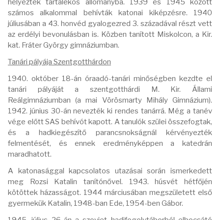
helyezték tartalékos állományba. 1939 és 1945 között
számos alkalommal behívták katonai kiképzésre. 1940
júliusában a 43. honvéd gyalogezred 3. századával részt vett
az erdélyi bevonulásban is. Közben tanított Miskolcon, a Kir.
kat. Fráter György gimnáziumban.
Tanári pályája Szentgotthárdon
1940. október 18-án óraadó-tanári minőségben kezdte el
tanári pályáját a szentgotthárdi M. Kir. Állami
Reálgimnáziumban (a mai Vörösmarty Mihály Gimnázium).
1942. június 30-án nevezték ki rendes tanárrá. Még a tanév
vége előtt SAS behívót kapott. A tanulók szülei összefogtak,
és a hadkiegészítő parancsnokságnál kérvényezték
felmentését, és ennek eredményképpen a katedrán
maradhatott.
A katonasággal kapcsolatos utazásai során ismerkedett
meg Rozsi Katalin tanítónővel. 1943. húsvét hétfőjén
kötöttek házasságot. 1944 márciusában megszületett első
gyermekük Katalin, 1948-ban Ede, 1954-ben Gábor.