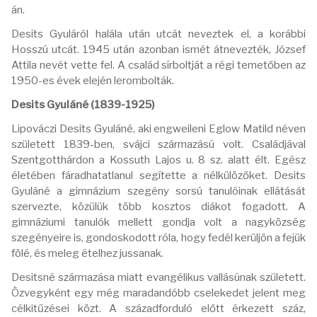
án.
Desits Gyuláról halála után utcát neveztek el, a korábbi
Hosszú utcát. 1945 után azonban ismét átnevezték, József
Attila nevét vette fel. A család sírboltját a régi temetőben az
1950-es évek elején lerombolták.
Desits Gyuláné (1839-1925)
Lipováczi Desits Gyuláné, aki engweileni Eglow Matild néven
született 1839-ben, svájci származású volt. Családjával
Szentgotthárdon a Kossuth Lajos u. 8 sz. alatt élt. Egész
életében fáradhatatlanul segítette a nélkülözőket. Desits
Gyuláné a gimnázium szegény sorsú tanulóinak ellátását
szervezte, közülük több kosztos diákot fogadott. A
gimnáziumi tanulók mellett gondja volt a nagyközség
szegényeire is, gondoskodott róla, hogy fedél kerüljön a fejük
fölé, és meleg ételhez jussanak.
Desitsné származása miatt evangélikus vallásúnak született.
Özvegyként egy még maradandóbb cselekedet jelent meg
célkitűzései közt. A századforduló előtt érkezett száz,