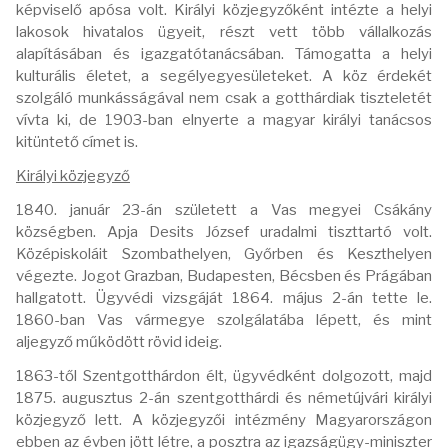
képviselő apósa volt. Királyi közjegyzőként intézte a helyi
lakosok hivatalos ügyeit, részt vett több vállalkozás
alapításában és igazgatótanácsában. Támogatta a helyi
kulturális életet, a segélyegyesületeket. A köz érdekét
szolgáló munkásságával nem csak a gotthárdiak tiszteletét
vívta ki, de 1903-ban elnyerte a magyar királyi tanácsos
kitüntető címet is.
Királyi közjegyző
1840. január 23-án született a Vas megyei Csákány
községben. Apja Desits József uradalmi tiszttartó volt.
Középiskoláit Szombathelyen, Győrben és Keszthelyen
végezte. Jogot Grazban, Budapesten, Bécsben és Prágában
hallgatott. Ügyvédi vizsgáját 1864. május 2-án tette le.
1860-ban Vas vármegye szolgálatába lépett, és mint
aljegyző működött rövid ideig.
1863-től Szentgotthárdon élt, ügyvédként dolgozott, majd
1875. augusztus 2-án szentgotthárdi és németújvári királyi
közjegyző lett. A közjegyzői intézmény Magyarországon
ebben az évben jött létre, a posztra az igazságügy-miniszter