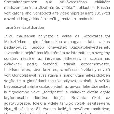
Szatmárnémetiben. Már szülővárosában, diákként
rendszeresen írt a „Szatmár és vidéke” hetilapban. Kassán
volt katona, ahol vonzódott a felvidék néprajza iránt. 1897-től
a szerbiai Nagykikindára került gimnáziumi tanárnak.
Tanár Szentgotthárdon
1920 májusában helyezte a Vallás és Közoktatásügyi
Minisztérium a gimnáziumunkba a magyar – latin szakos
pedagógust. Később kinevezték igazgatóhelyettesnek.
Javasolta a bejáró tanulók számára az internátust, a szegény
sorsúak részére az ingyenes étkezést, a szorgalmas
diákoknak pedig ösztöndíj adását kezdeményezte.
Lelkiismeretes, következetes, szociálisan érzékeny nevelő
volt. Gondolataival, javaslataival a Trianon utáni nehéz időkben
segítette a gimnáziumi tanulók pályaválasztását. A szülők
bevonásával szinte családonként, az anyagi lehetőségeiket
is figyelembe véve „terelgette” a diákokat életük egyik
legfontosabb döntése idején. Bevonta őket az
adatgyűjtésbe, főleg a vidéki tanulók voltak segítségére.
Nyugdíjazásakor, 61 évesen kollégái nevében tanártársa,