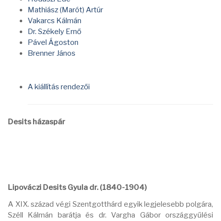
Mathiász (Marót) Artúr
Vakarcs Kálmán
Dr. Székely Ernő
Pável Ágoston
Brenner János
A kiállítás rendezői
Desits házaspár
Lipováczi Desits Gyula dr. (1840-1904)
A XIX. század végi Szentgotthárd egyik legjelesebb polgára,
Széll Kálmán barátja és dr. Vargha Gábor országgyűlési