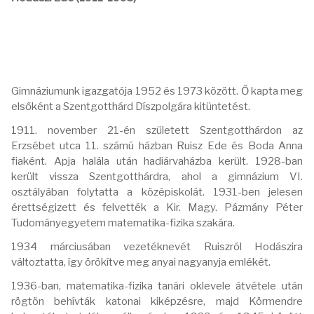
Gimnáziumunk igazgatója 1952 és 1973 között. Ő kapta meg
elsőként a Szentgotthárd Díszpolgára kitüntetést.
1911. november 21-én született Szentgotthárdon az
Erzsébet utca 11. számú házban Ruisz Ede és Boda Anna
fiaként. Apja halála után hadiárvaházba került. 1928-ban
került vissza Szentgotthárdra, ahol a gimnázium VI.
osztályában folytatta a középiskolát. 1931-ben jelesen
érettségizett és felvették a Kir. Magy. Pázmány Péter
Tudományegyetem matematika-fizika szakára.
1934 márciusában vezetéknevét Ruiszról Hodászira
változtatta, így örökítve meg anyai nagyanyja emlékét.
1936-ban, matematika-fizika tanári oklevele átvétele után
rögtön behívták katonai kiképzésre, majd Körmendre