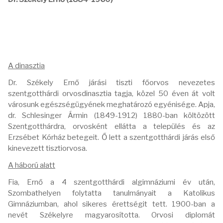
A dinasztia
Dr. Székely Ernő járási tiszti főorvos nevezetes
szentgotthárdi orvosdinasztia tagja, közel 50 éven át volt
városunk egészségügyének meghatározó egyénisége. Apja,
dr. Schlesinger Ármin (1849-1912) 1880-ban költözött
Szentgotthárdra, orvosként ellátta a település és az
Erzsébet Kórház betegeit. Ő lett a szentgotthárdi járás első
kinevezett tisztiorvosa.
A háború alatt
Fia, Ernő a 4 szentgotthárdi algimnáziumi év után,
Szombathelyen folytatta tanulmányait a Katolikus
Gimnáziumban, ahol sikeres érettségit tett. 1900-ban a
nevét Székelyre magyarosította. Orvosi diplomát