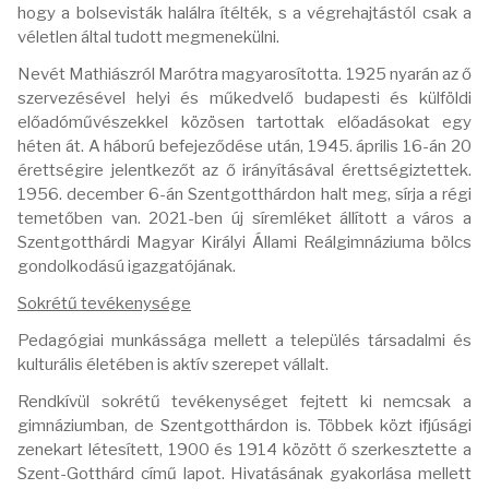
hogy a bolsevisták halálra ítélték, s a végrehajtástól csak a
véletlen által tudott megmenekülni.
Nevét Mathiászról Marótra magyarosította. 1925 nyarán az ő
szervezésével helyi és műkedvelő budapesti és külföldi
előadóművészekkel közösen tartottak előadásokat egy
héten át. A háború befejeződése után, 1945. április 16-án 20
érettségire jelentkezőt az ő irányításával érettségiztettek.
1956. december 6-án Szentgotthárdon halt meg, sírja a régi
temetőben van. 2021-ben új síremléket állított a város a
Szentgotthárdi Magyar Királyi Állami Reálgimnáziuma bölcs
gondolkodású igazgatójának.
Sokrétű tevékenysége
Pedagógiai munkássága mellett a település társadalmi és
kulturális életében is aktív szerepet vállalt.
Rendkívül sokrétű tevékenységet fejtett ki nemcsak a
gimnáziumban, de Szentgotthárdon is. Többek közt ifjúsági
zenekart létesített, 1900 és 1914 között ő szerkesztette a
Szent-Gotthárd című lapot. Hivatásának gyakorlása mellett