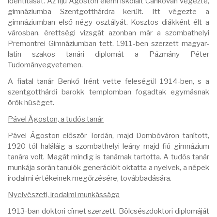
identitását. Az ifjú Ágoston elemi iskoláit Cankován végezte,
gimnáziumba Szentgotthárdra került. Itt végezte a
gimnáziumban első négy osztályát. Kosztos diákként élt a
városban, érettségi vizsgát azonban már a szombathelyi
Premontrei Gimnáziumban tett. 1911-ben szerzett magyar-
latin szakos tanári diplomát a Pázmány Péter
Tudományegyetemen.
A fiatal tanár Benkő Irént vette feleségül 1914-ben, s a
szentgotthárdi barokk templomban fogadtak egymásnak
örök hűséget.
Pável Ágoston, a tudós tanár
Pável Ágoston először Tordán, majd Dombóváron tanított,
1920-tól haláláig a szombathelyi leány majd fiú gimnázium
tanára volt. Magát mindig is tanárnak tartotta. A tudós tanár
munkája során tanulók generációit oktatta a nyelvek, a népek
irodalmi értékeinek megőrzésére, továbbadására.
Nyelvészeti, irodalmi munkássága
1913-ban doktori címet szerzett. Bölcsészdoktori diplomáját