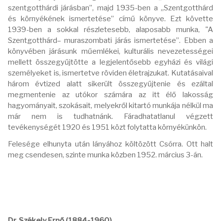
szentgotthárdi járásban”, majd 1935-ben a „Szentgotthárd
és környékének ismertetése” című könyve. Ezt követte
1939-ben a sokkal részletesebb, alaposabb munka, "A
Szentgotthárd– muraszombati járás ismertetése”. Ebben a
könyvében járásunk műemlékei, kulturális nevezetességei
mellett összegyűjtötte a legjelentősebb egyházi és világi
személyeket is, ismertetve röviden életrajzukat. Kutatásaival
három évtized alatt sikerült összegyűjtenie és ezáltal
megmentenie az utókor számára az itt élő lakosság
hagyományait, szokásait, melyekről kitartó munkája nélkül ma
már nem is tudhatnánk. Fáradhatatlanul végzett
tevékenységét 1920 és 1951 közt folytatta környékünkön.
Felesége elhunyta után lányához költözött Csórra. Ott halt
meg csendesen, szinte munka közben 1952. március 3-án.
Dr. Székely Ernő (1884-1960)