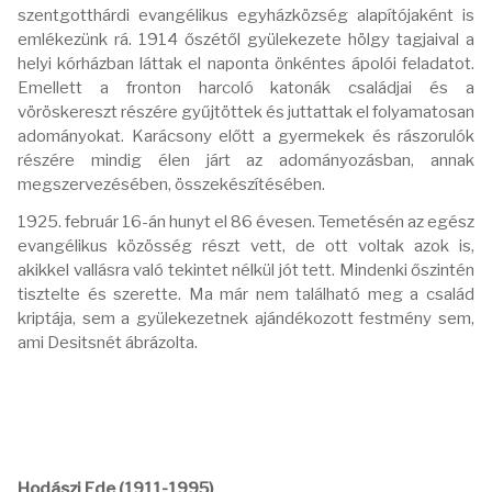
szentgotthárdi evangélikus egyházközség alapítójaként is
emlékezünk rá. 1914 őszétől gyülekezete hölgy tagjaival a
helyi kórházban láttak el naponta önkéntes ápolói feladatot.
Emellett a fronton harcoló katonák családjai és a
vöröskereszt részére gyűjtöttek és juttattak el folyamatosan
adományokat. Karácsony előtt a gyermekek és rászorulók
részére mindig élen járt az adományozásban, annak
megszervezésében, összekészítésében.
1925. február 16-án hunyt el 86 évesen. Temetésén az egész
evangélikus közösség részt vett, de ott voltak azok is,
akikkel vallásra való tekintet nélkül jót tett. Mindenki őszintén
tisztelte és szerette. Ma már nem található meg a család
kriptája, sem a gyülekezetnek ajándékozott festmény sem,
ami Desitsnét ábrázolta.
Hodászi Ede (1911-1995)