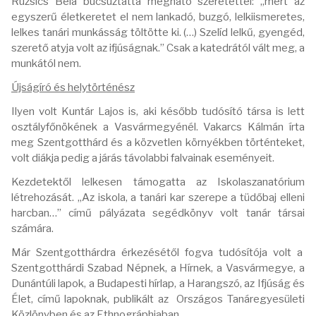
Ruzsics Béla búcsúztatta megható szeretettel: „mert az
egyszerű életkeretet el nem lankadó, buzgó, lelkiismeretes,
lelkes tanári munkásság töltötte ki. (…) Szelíd lelkű, gyengéd,
szerető atyja volt az ifjúságnak.” Csak a katedrától vált meg, a
munkától nem.
Újságíró és helytörténész
Ilyen volt Kuntár Lajos is, aki később tudósító társa is lett
osztályfőnökének a Vasvármegyénél. Vakarcs Kálmán írta
meg Szentgotthárd és a közvetlen környékben történteket,
volt diákja pedig a járás távolabbi falvainak eseményeit.
Kezdetektől lelkesen támogatta az Iskolaszanatórium
létrehozását. „Az iskola, a tanári kar szerepe a tüdőbaj elleni
harcban…” című pályázata segédkönyv volt tanár társai
számára.
Már Szentgotthárdra érkezésétől fogva tudósítója volt a
Szentgotthárdi Szabad Népnek, a Hírnek, a Vasvármegye, a
Dunántúli lapok, a Budapesti hírlap, a Harangszó, az Ifjúság és
Élet, című lapoknak, publikált az Országos Tanáregyesületi
Közlönyben és az Ethnográphiaban.