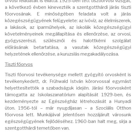
orvosi feladatait is ellátta. 1925-ben tett tisztiorvosi vizsgát,
a következő évben kinevezték a szentgotthárdi járás tiszti
főorvosának. E minőségében feladata volt a járás
közegészségügyének felügyelete: az ivóvíz, az élelmiszerek,
a lakások, az iparműhelyek, az iskolák közegészségügyi
követelményeinek megállapítása és ellenőrzése, az orvosi,
gyógyszerészi, szülésznői és halottkémi szolgálat
előírásának betartatása, a vasutak közegészségügyi
helyzetének ellenőrzése, a kuruzslás megakadályozása.
Tiszti főorvos
Tiszti főorvosi tevékenysége mellett gyógyító orvosként is
tevékenykedett, dr. Frühwald István körorvossal egymást
helyettesítették a szabadságuk idején. Járási főorvosként
támogatta az Iskolaszanatórium alapítását 1929-ben, és
kezdeményezte az Egészségház létrehozását a Hunyadi
úton. 1956-tól – már nyugdíjasan – a Szociális Otthon
főorvosa lett. Munkájával jelentősen hozzájárult városunk
egészségügyének fejlődéséhez. 1960-ban halt meg, sírja a
szentgotthárdi temetőben van.