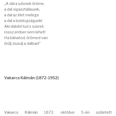
„A dal a szívnek öröme,
a dal vigasztalásunk,
a dal az élet melege
a dal a boldogságunk!
Aki dalolni tud s szeret:
rossz ember nem lehet!
Ha bánatod, örömed van:
örülj, busulj a dalban!”
Vakarcs Kálmán (1872-1952)
Vakarcs Kálmán 1872. október 5-én született