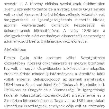
nevezte ki. A törvény előírása szerint csak feddhetetlen
jellemű személy tölthette be a hivatalt. Desits Gyula egyike
volt az első kinevezett királyi közjegyzőknek. Feladatuk volt
meggyorsítani az igazságszolgáltatás menetét hiteles,
azonnal végrehajtható okmányok készítésével és
dokumentumok hitelesítésével. A király 1895-ben a
közügyek terén elért eredményei elismeréséül nemességet
adományozott Desits Gyulának lipováczi előnévvel.
A közéletben
Desits Gyula aktív szerepet vállalt Szentgotthárd
közéletében. Községi önkormányzati és megyei bizottsági
tag volt, a megyei közgyűléseken is képviselte a település
érdekeit. Szinte minden új intézménynek a létesítése körül
voltak érdemei. Bekapcsolódott az üzemek irányításába:
1894-ben a Szent-gotthárdi Első Téglagyár Rt. elnöke lett,
1896-ban az Óragyár és a Villamossági Rt. igazgatósági
tagjának választották. Közreműködött a Selyemgyár és a
Gimnázium létrehozásában is. Tagja volt az 1891-ben alakult
Gimnáziumi Bizottságnak, amelynek célja volt az intézmény