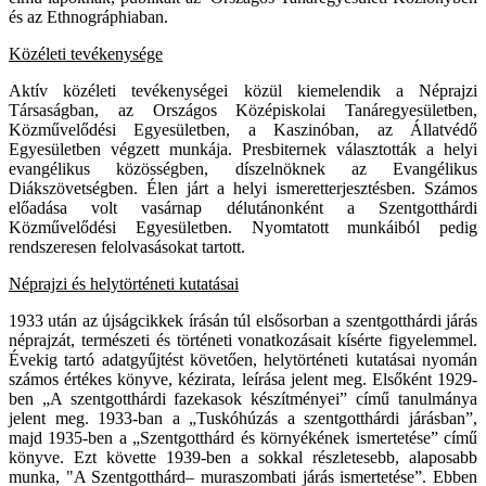
és az Ethnográphiaban.
Közéleti tevékenysége
Aktív közéleti tevékenységei közül kiemelendik a Néprajzi
Társaságban, az Országos Középiskolai Tanáregyesületben,
Közművelődési Egyesületben, a Kaszinóban, az Állatvédő
Egyesületben végzett munkája. Presbiternek választották a helyi
evangélikus közösségben, díszelnöknek az Evangélikus
Diákszövetségben. Élen járt a helyi ismeretterjesztésben. Számos
előadása volt vasárnap délutánonként a Szentgotthárdi
Közművelődési Egyesületben. Nyomtatott munkáiból pedig
rendszeresen felolvasásokat tartott.
Néprajzi és helytörténeti kutatásai
1933 után az újságcikkek írásán túl elsősorban a szentgotthárdi járás
néprajzát, természeti és történeti vonatkozásait kísérte figyelemmel.
Évekig tartó adatgyűjtést követően, helytörténeti kutatásai nyomán
számos értékes könyve, kézirata, leírása jelent meg. Elsőként 1929-
ben „A szentgotthárdi fazekasok készítményei” című tanulmánya
jelent meg. 1933-ban a „Tuskóhúzás a szentgotthárdi járásban”,
majd 1935-ben a „Szentgotthárd és környékének ismertetése” című
könyve. Ezt követte 1939-ben a sokkal részletesebb, alaposabb
munka, "A Szentgotthárd– muraszombati járás ismertetése”. Ebben