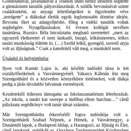
Gondolataival, javaslataival a Trianon utáni nehéz időkben segítette
a gimnáziumi tanulók pályaválasztását. A szülők bevonásával szinte
családonként, az anyagi lehetőségeiket is figyelembe véve
„terelgette” a diákokat életük egyik legfontosabb döntése idején.
Bevonta őket az adatgyűjtésbe, főleg a vidéki tanulók voltak
segítségére. Nyugdíjazásakor, 61 évesen kollégái nevében
tanártársa, Ruzsics Béla búcsúztatta megható szeretettel: „mert az
egyszerű életkeretet el nem lankadó, buzgó, lelkiismeretes, lelkes
tanári munkásság töltötte ki. (…) Szelíd lelkű, gyengéd, szerető atyja
volt az ifjúságnak.” Csak a katedrától vált meg, a munkától nem.
Újságíró és helytörténész
Ilyen volt Kuntár Lajos is, aki később tudósító társa is lett
osztályfőnökének a Vasvármegyénél. Vakarcs Kálmán írta meg
Szentgotthárd és a közvetlen környékben történteket, volt diákja
pedig a járás távolabbi falvainak eseményeit.
Kezdetektől lelkesen támogatta az Iskolaszanatórium létrehozását.
„Az iskola, a tanári kar szerepe a tüdőbaj elleni harcban…” című
pályázata segédkönyv volt tanár társai számára.
Már Szentgotthárdra érkezésétől fogva tudósítója volt a
Szentgotthárdi Szabad Népnek, a Hírnek, a Vasvármegye, a
Dunántúli lapok, a Budapesti hírlap, a Harangszó, az Ifjúság és Élet,
című lapoknak, publikált az Országos Tanáregyesületi Közlönyben