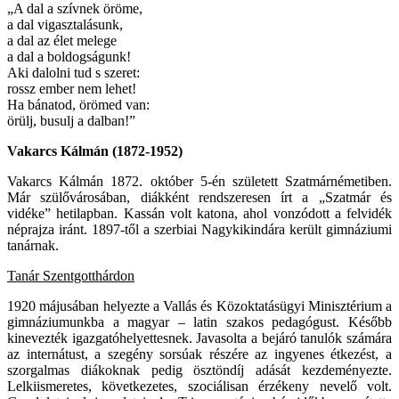
„A dal a szívnek öröme,
a dal vigasztalásunk,
a dal az élet melege
a dal a boldogságunk!
Aki dalolni tud s szeret:
rossz ember nem lehet!
Ha bánatod, örömed van:
örülj, busulj a dalban!”
Vakarcs Kálmán (1872-1952)
Vakarcs Kálmán 1872. október 5-én született Szatmárnémetiben.
Már szülővárosában, diákként rendszeresen írt a „Szatmár és
vidéke” hetilapban. Kassán volt katona, ahol vonzódott a felvidék
néprajza iránt. 1897-től a szerbiai Nagykikindára került gimnáziumi
tanárnak.
Tanár Szentgotthárdon
1920 májusában helyezte a Vallás és Közoktatásügyi Minisztérium a
gimnáziumunkba a magyar – latin szakos pedagógust. Később
kinevezték igazgatóhelyettesnek. Javasolta a bejáró tanulók számára
az internátust, a szegény sorsúak részére az ingyenes étkezést, a
szorgalmas diákoknak pedig ösztöndíj adását kezdeményezte.
Lelkiismeretes, következetes, szociálisan érzékeny nevelő volt.