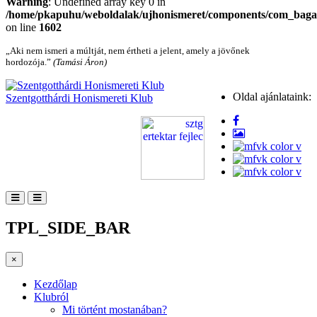
Warning
: Undefined array key 0 in
/home/pkapuhu/weboldalak/ujhonismeret/components/com_bagall
on line
1602
„Aki nem ismeri a múltját, nem értheti a jelent, amely a jövőnek
hordozója.”
(Tamási Áron)
Oldal ajánlataink:
Szentgotthárdi Honismereti Klub
TPL_SIDE_BAR
×
Kezdőlap
Klubról
Mi történt mostanában?