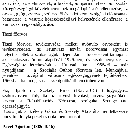
az ivóvíz, az élelmiszerek, a lakások, az iparműhelyek, az iskolák
közegészségügyi követelményeinek megállapítása és ellenőrzése, az
orvosi, gyógyszerészi, szülésznői és halottkémi szolgálat előírásának
betartatása, a vasutak közegészségügyi helyzetének ellenőrzése, a
kuruzslás megakadályozása.
Tiszti főorvos
Tiszti főorvosi tevékenysége mellett gyógyító orvosként is
tevékenykedett, dr. Frühwald István körorvossal egymást
helyettesítették a szabadságuk idején. Járási főorvosként támogatta
az Iskolaszanatórium alapítását 1929-ben, és kezdeményezte az
Egészségház létrehozását a Hunyadi úton. 1956-tól – már
nyugdíjasan – a Szociális Otthon főorvosa lett. Munkájával
jelentősen hozzájárult városunk egészségügyének fejlődéséhez.
1960-ban halt meg, sírja a szentgotthárdi temetőben van.
Fia, ifjabb dr. Székely Ernő (1927-2015) tüdőgyógyász
szakorvosként folytatta az orvosi hivatást, orvos-igazgatóként
vezette a Rehabilitációs Kórházat, szolgálta Szentgotthárd
egészségügyét.
Köszönjük a Székely Gábor és Székely Ákos által rendelkezésre
bocsátott fényképeket és dokumentumokat.
Pável Ágoston (1886-1946)