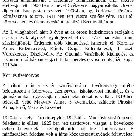
érettségit tett. 1900-ban a nevét Székelyre magyarosította. Orvosi
diplomát Budapesten szerzett 1908-ban, gyakorlóéveit fővárosi
kórházakban töltötte, 1911-ben tért vissza szülőhelyére. 1913-tól
körorvosként és üzemorvosként praktizált Szentgotthárdon.
Az I. világháború alatt 3 éven át az orosz hadszíntéren szolgált a
császári és királyi 83. gyalogezrednél és a 27-es hadtestnél mint
zászlóaljfőnök. Érdemeit több kitüntetéssel ismerték el: Koronás
Arany Érdemkereszt, Károly Csapat Érdemkereszt, II. oszt.
Vöröskereszt Díszjelvény. Az Ottomán Vasfélhold kitüntetést az
isztambuli kórházban végzett lelkiismeretes orvosi munkájáért kapta
1917-ben.
Kör- és üzemorvos
A háború után visszatért szülővárosába. Tevékenységi körébe
beletartozott a körorvosi, üzemorvosi, iskolaorvosi munkája, és a
gimnáziumban egészségtan tanári feladatokat is vállalt. 1919-ben
feleségül vette Magyary Annát, 5 gyermekük született: Piroska,
Anna, Ernő, Mária és Erzsébet.
1920-tól a helyi Tűzoltó-egylet, 1927-től a Munkásbiztosító orvosi
feladatait is ellátta. 1925-ben tett tisztiorvosi vizsgát, a következő
évben kinevezték a szentgotthárdi járás tiszti főorvosának. E
minőségében feladata volt a járás közegészségügyének felügyelete: