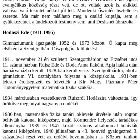
evangélikus közösség részt vett, de ott voltak azok is, akikkel
vallásra való tekintet nélkül jót tett. Mindenki őszintén tisztelte és
szerette. Ma már nem található meg a család kriptája, sem a
gyülekezetnek ajándékozott festmény sem, ami Desitsnét ábrázolta.
Hodászi Ede (1911-1995)
Gimnáziumunk igazgatója 1952 és 1973 között. Ő kapta meg
elsőként a Szentgotthárd Díszpolgára kitüntetést.
1911. november 21-én született Szentgotthárdon az Erzsébet utca
11. számú házban Ruisz Ede és Boda Anna fiaként. Apja halála után
hadiárvaházba került. 1928-ban került vissza Szentgotthárdra, ahol a
gimnázium VI. osztályában folytatta a középiskolát. 1931-ben
jelesen érettségizett és felvették a Kir. Magy. Pázmány Péter
Tudományegyetem matematika-fizika szakára.
1934 márciusában vezetéknevét Ruiszról Hodászira változtatta, így
örökítve meg anyai nagyanyja emlékét.
1936-ban, matematika-fizika tanári oklevele átvétele után rögtön
behívták katonai kiképzésre, majd Körmendre helyezték tartalékos
állományba. 1939 és 1945 között számos alkalommal behívták
katonai kiképzésre. 1940 júliusában a 43. honvéd gyalogezred 3.
századával részt vett az erdélyi bevonulásban is. Közben tanított