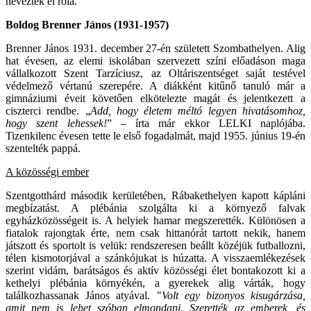
neveztek el róla.
Boldog Brenner János (1931-1957)
Brenner János 1931. december 27-én született Szombathelyen. Alig
hat évesen, az elemi iskolában szervezett színi előadáson maga
vállalkozott Szent Tarzíciusz, az Oltáriszentséget saját testével
védelmező vértanú szerepére. A diákként kitűnő tanuló már a
gimnáziumi éveit követően elkötelezte magát és jelentkezett a
ciszterci rendbe. „
Add, hogy életem méltó legyen hivatásomhoz,
hogy szent lehessek!
” – írta már ekkor LELKI naplójába.
Tizenkilenc évesen tette le első fogadalmát, majd 1955. június 19-én
szentelték pappá.
A közösségi ember
Szentgotthárd második kerületében, Rábakethelyen kapott kápláni
megbízatást. A plébánia szolgálta ki a környező falvak
egyházközösségeit is. A helyiek hamar megszerették. Különösen a
fiatalok rajongtak érte, nem csak hittanórát tartott nekik, hanem
játszott és sportolt is velük: rendszeresen beállt közéjük futballozni,
télen kismotorjával a szánkójukat is húzatta. A visszaemlékezések
szerint vidám, barátságos és aktív közösségi élet bontakozott ki a
kethelyi plébánia környékén, a gyerekek alig várták, hogy
találkozhassanak János atyával. "
Volt egy bizonyos kisugárzása,
amit nem is lehet szóban elmondani. Szerették az emberek, és