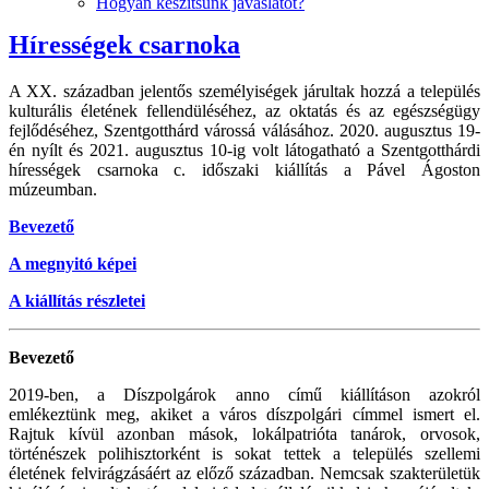
Hogyan készítsünk javaslatot?
Hírességek csarnoka
A XX. században jelentős személyiségek járultak hozzá a település
kulturális életének fellendüléséhez, az oktatás és az egészségügy
fejlődéséhez, Szentgotthárd várossá válásához. 2020. augusztus 19-
én nyílt és 2021. augusztus 10-ig volt látogatható a Szentgotthárdi
hírességek csarnoka c. időszaki kiállítás a Pável Ágoston
múzeumban.
Bevezető
A megnyitó képei
A kiállítás részletei
Bevezető
2019-ben, a Díszpolgárok anno című kiállításon azokról
emlékeztünk meg, akiket a város díszpolgári címmel ismert el.
Rajtuk kívül azonban mások, lokálpatrióta tanárok, orvosok,
történészek polihisztorként is sokat tettek a település szellemi
életének felvirágzásáért az előző században. Nemcsak szakterületük