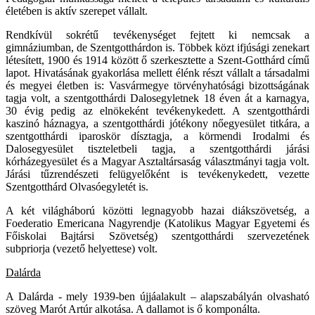
életében is aktív szerepet vállalt.
Rendkívül sokrétű tevékenységet fejtett ki nemcsak a
gimnáziumban, de Szentgotthárdon is. Többek közt ifjúsági zenekart
létesített, 1900 és 1914 között ő szerkesztette a Szent-Gotthárd című
lapot. Hivatásának gyakorlása mellett élénk részt vállalt a társadalmi
és megyei életben is: Vasvármegye törvényhatósági bizottságának
tagja volt, a szentgotthárdi Dalosegyletnek 18 éven át a karnagya,
30 évig pedig az elnökeként tevékenykedett. A szentgotthárdi
kaszinó háznagya, a szentgotthárdi jótékony nőegyesület titkára, a
szentgotthárdi iparoskör dísztagja, a körmendi Irodalmi és
Dalosegyesület tiszteletbeli tagja, a szentgotthárdi járási
kórházegyesület és a Magyar Asztaltársaság választmányi tagja volt.
Járási tűzrendészeti felügyelőként is tevékenykedett, vezette
Szentgotthárd Olvasóegyletét is.
A két világháború közötti legnagyobb hazai diákszövetség, a
Foederatio Emericana Nagyrendje (Katolikus Magyar Egyetemi és
Főiskolai Bajtársi Szövetség) szentgotthárdi szervezetének
subpriorja (vezető helyettese) volt.
Dalárda
A Dalárda - mely 1939-ben újjáalakult – alapszabályán olvasható
szöveg Marót Artúr alkotása. A dallamot is ő komponálta.