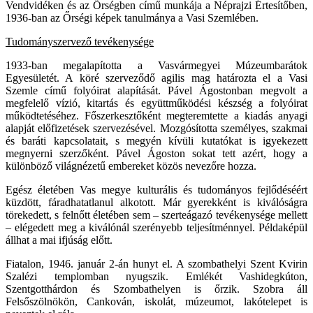
Vendvidéken és az Őrségben című munkája a Néprajzi Értesítőben,
1936-ban az Őrségi képek tanulmánya a Vasi Szemlében.
Tudományszervező tevékenysége
1933-ban megalapította a Vasvármegyei Múzeumbarátok
Egyesületét. A köré szerveződő agilis mag határozta el a Vasi
Szemle című folyóirat alapítását. Pável Ágostonban megvolt a
megfelelő vízió, kitartás és együttműködési készség a folyóirat
működtetéséhez. Főszerkesztőként megteremtette a kiadás anyagi
alapját előfizetések szervezésével. Mozgósította személyes, szakmai
és baráti kapcsolatait, s megyén kívüli kutatókat is igyekezett
megnyerni szerzőként. Pável Ágoston sokat tett azért, hogy a
különböző világnézetű embereket közös nevezőre hozza.
Egész életében Vas megye kulturális és tudományos fejlődéséért
küzdött, fáradhatatlanul alkotott. Már gyerekként is kiválóságra
törekedett, s felnőtt életében sem – szerteágazó tevékenysége mellett
– elégedett meg a kiválónál szerényebb teljesítménnyel. Példaképül
állhat a mai ifjúság előtt.
Fiatalon, 1946. január 2-án hunyt el. A szombathelyi Szent Kvirin
Szalézi templomban nyugszik. Emlékét Vashidegkúton,
Szentgotthárdon és Szombathelyen is őrzik. Szobra áll
Felsőszölnökön, Cankován, iskolát, múzeumot, lakótelepet is