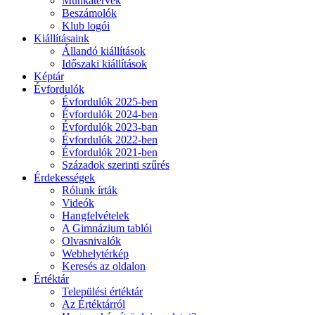
Munkatervek
Beszámolók
Klub logói
Kiállításaink
Állandó kiállítások
Időszaki kiállítások
Képtár
Évfordulók
Évfordulók 2025-ben
Évfordulók 2024-ben
Évfordulók 2023-ban
Évfordulók 2022-ben
Évfordulók 2021-ben
Századok szerinti szűrés
Érdekességek
Rólunk írták
Videók
Hangfelvételek
A Gimnázium tablói
Olvasnivalók
Webhelytérkép
Keresés az oldalon
Értéktár
Települési értéktár
Az Értéktárról