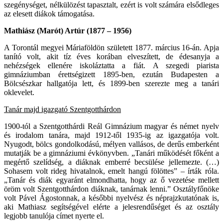
szegénységet, nélkülözést tapasztalt, ezért is volt számára elsődleges
az elesett diákok támogatása.
Mathiász (Marót) Artúr (1877 – 1956)
A Torontál megyei Máriaföldön született 1877. március 16-án. Apja
tanító volt, akit tíz éves korában elveszített, de édesanyja a
nehézségek ellenére iskoláztatta a fiát. A szegedi piarista
gimnáziumban érettségizett 1895-ben, ezután Budapesten a
Bölcsészkar hallgatója lett, és 1899-ben szerezte meg a tanári
oklevelet.
Tanár majd igazgató Szentgotthárdon
1900-tól a Szentgotthárdi Reál Gimnázium magyar és német nyelv
és irodalom tanára, majd 1912-től 1935-ig az igazgatója volt.
Nyugodt, bölcs gondolkodású, mélyen vallásos, de derűs emberként
mutatják be a gimnáziumi évkönyvben. „Tanári működését főként a
megértő szelídség, a diáknak emberré becsülése jellemezte. (…)
Sohasem volt rideg hivatalnok, emelt hangú fölöttes” – írták róla.
„Tanár és diák egyaránt elmondhatta, hogy az ő vezetése mellett
öröm volt Szentgotthárdon diáknak, tanárnak lenni.” Osztályfőnöke
volt Pável Ágostonnak, a későbbi nyelvész és néprajzkutatónak is,
aki Mathiasz segítségével elérte a jelesrendűséget és az osztály
legjobb tanulója címet nyerte el.