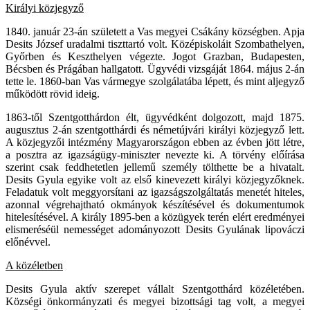
Királyi közjegyző
1840. január 23-án született a Vas megyei Csákány községben. Apja
Desits József uradalmi tiszttartó volt. Középiskoláit Szombathelyen,
Győrben és Keszthelyen végezte. Jogot Grazban, Budapesten,
Bécsben és Prágában hallgatott. Ügyvédi vizsgáját 1864. május 2-án
tette le. 1860-ban Vas vármegye szolgálatába lépett, és mint aljegyző
működött rövid ideig.
1863-től Szentgotthárdon élt, ügyvédként dolgozott, majd 1875.
augusztus 2-án szentgotthárdi és németújvári királyi közjegyző lett.
A közjegyzői intézmény Magyarországon ebben az évben jött létre,
a posztra az igazságügy-miniszter nevezte ki. A törvény előírása
szerint csak feddhetetlen jellemű személy tölthette be a hivatalt.
Desits Gyula egyike volt az első kinevezett királyi közjegyzőknek.
Feladatuk volt meggyorsítani az igazságszolgáltatás menetét hiteles,
azonnal végrehajtható okmányok készítésével és dokumentumok
hitelesítésével. A király 1895-ben a közügyek terén elért eredményei
elismeréséül nemességet adományozott Desits Gyulának lipováczi
előnévvel.
A közéletben
Desits Gyula aktív szerepet vállalt Szentgotthárd közéletében.
Községi önkormányzati és megyei bizottsági tag volt, a megyei