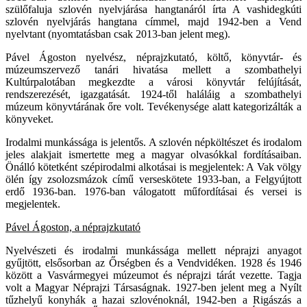
szülőfaluja szlovén nyelvjárása hangtanáról írta A vashidegkúti
szlovén nyelvjárás hangtana címmel, majd 1942-ben a Vend
nyelvtant (nyomtatásban csak 2013-ban jelent meg).
Pável Ágoston nyelvész, néprajzkutató, költő, könyvtár- és
múzeumszervező tanári hivatása mellett a szombathelyi
Kultúrpalotában megkezdte a városi könyvtár felújítását,
rendszerezését, igazgatását. 1924-től haláláig a szombathelyi
múzeum könyvtárának őre volt. Tevékenysége alatt kategorizálták a
könyveket.
Irodalmi munkássága is jelentős. A szlovén népköltészet és irodalom
jeles alakjait ismertette meg a magyar olvasókkal fordításaiban.
Önálló kötetként szépirodalmi alkotásai is megjelentek: A Vak völgy
ölén így zsolozsmázok című verseskötete 1933-ban, a Felgyújtott
erdő 1936-ban. 1976-ban válogatott műfordításai és versei is
megjelentek.
Pável Ágoston, a néprajzkutató
Nyelvészeti és irodalmi munkássága mellett néprajzi anyagot
gyűjtött, elsősorban az Őrségben és a Vendvidéken. 1928 és 1946
között a Vasvármegyei múzeumot és néprajzi tárát vezette. Tagja
volt a Magyar Néprajzi Társaságnak. 1927-ben jelent meg a Nyílt
tűzhelyű konyhák a hazai szlovénoknál, 1942-ben a Rigászás a