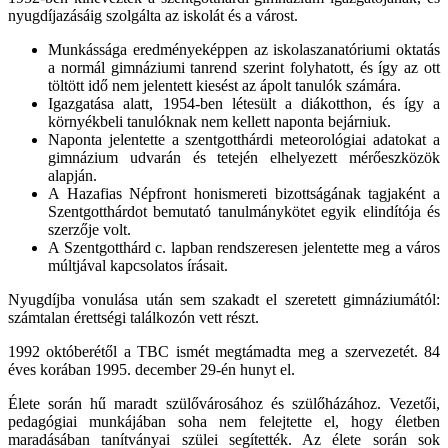
nyugdíjazásáig szolgálta az iskolát és a várost.
Munkássága eredményeképpen az iskolaszanatóriumi oktatás
a normál gimnáziumi tanrend szerint folyhatott, és így az ott
töltött idő nem jelentett kiesést az ápolt tanulók számára.
Igazgatása alatt, 1954-ben létesült a diákotthon, és így a
környékbeli tanulóknak nem kellett naponta bejárniuk.
Naponta jelentette a szentgotthárdi meteorológiai adatokat a
gimnázium udvarán és tetején elhelyezett mérőeszközök
alapján.
A Hazafias Népfront honismereti bizottságának tagjaként a
Szentgotthárdot bemutató tanulmánykötet egyik elindítója és
szerzője volt.
A Szentgotthárd c. lapban rendszeresen jelentette meg a város
múltjával kapcsolatos írásait.
Nyugdíjba vonulása után sem szakadt el szeretett gimnáziumától:
számtalan érettségi találkozón vett részt.
1992 októberétől a TBC ismét megtámadta meg a szervezetét. 84
éves korában 1995. december 29-én hunyt el.
Élete során hű maradt szülővárosához és szülőházához. Vezetői,
pedagógiai munkájában soha nem felejtette el, hogy életben
maradásában tanítványai szülei segítették. Az élete során sok