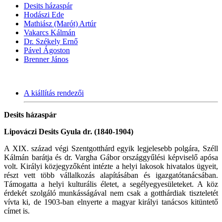
Desits házaspár
Hodászi Ede
Mathiász (Marót) Artúr
Vakarcs Kálmán
Dr. Székely Ernő
Pável Ágoston
Brenner János
A kiállítás rendezői
Desits házaspár
Lipováczi Desits Gyula dr. (1840-1904)
A XIX. század végi Szentgotthárd egyik legjelesebb polgára, Széll
Kálmán barátja és dr. Vargha Gábor országgyűlési képviselő apósa
volt. Királyi közjegyzőként intézte a helyi lakosok hivatalos ügyeit,
részt vett több vállalkozás alapításában és igazgatótanácsában.
Támogatta a helyi kulturális életet, a segélyegyesületeket. A köz
érdekét szolgáló munkásságával nem csak a gotthárdiak tiszteletét
vívta ki, de 1903-ban elnyerte a magyar királyi tanácsos kitüntető
címet is.