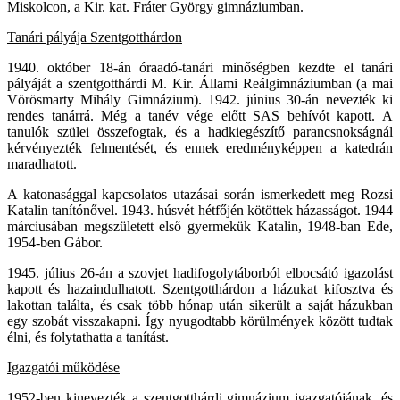
Miskolcon, a Kir. kat. Fráter György gimnáziumban.
Tanári pályája Szentgotthárdon
1940. október 18-án óraadó-tanári minőségben kezdte el tanári
pályáját a szentgotthárdi M. Kir. Állami Reálgimnáziumban (a mai
Vörösmarty Mihály Gimnázium). 1942. június 30-án nevezték ki
rendes tanárrá. Még a tanév vége előtt SAS behívót kapott. A
tanulók szülei összefogtak, és a hadkiegészítő parancsnokságnál
kérvényezték felmentését, és ennek eredményképpen a katedrán
maradhatott.
A katonasággal kapcsolatos utazásai során ismerkedett meg Rozsi
Katalin tanítónővel. 1943. húsvét hétfőjén kötöttek házasságot. 1944
márciusában megszületett első gyermekük Katalin, 1948-ban Ede,
1954-ben Gábor.
1945. július 26-án a szovjet hadifogolytáborból elbocsátó igazolást
kapott és hazaindulhatott. Szentgotthárdon a házukat kifosztva és
lakottan találta, és csak több hónap után sikerült a saját házukban
egy szobát visszakapni. Így nyugodtabb körülmények között tudtak
élni, és folytathatta a tanítást.
Igazgatói működése
1952-ben kinevezték a szentgotthárdi gimnázium igazgatójának, és