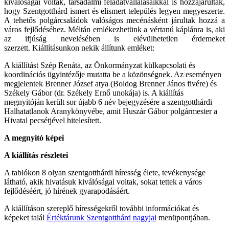
kiválóságai voltak, társadalmi feladatvállalásaikkal is hozzájárultak,
hogy Szentgotthárd ismert és elismert település legyen megyeszerte.
A tehetős polgárcsaládok valóságos mecénásként járultak hozzá a
város fejlődéséhez. Méltán emlékezhetünk a vértanú káplánra is, aki
az ifjúság nevelésében is elévülhetetlen érdemeket
szerzett. Kiállításunkon nekik állítunk emléket:
A kiállítást Szép Renáta, az Önkormányzat külkapcsolati és
koordinációs ügyintézője mutatta be a közönségnek. Az eseményen
megjelentek Brenner József atya (Boldog Brenner János fivére) és
Székely Gábor (dr. Székely Ernő unokája) is. A kiállítás
megnyitóján került sor újabb 6 név bejegyzésére a szentgotthárdi
Halhatatlanok Aranykönyvébe, amit Huszár Gábor polgármester a
Hivatal pecsétjével hitelesített.
A megnyitó képei
A kiállítás részletei
A tablókon 8 olyan szentgotthárdi híresség élete, tevékenysége
látható, akik hivatásuk kiválóságai voltak, sokat tettek a város
fejlődéséért, jó hírének gyarapodásáért.
A kiállításon szereplő hírességekről további információkat és
képeket talál
Értéktárunk Szentgotthárd nagyjai
menüpontjában.