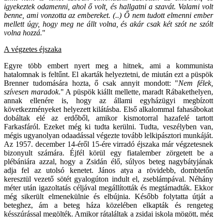
igyekeztek odamenni, ahol ő volt, és hallgatni a szavát. Valami volt
benne, ami vonzotta az embereket. (..) Ő nem tudott elmenni ember
mellett úgy, hogy meg ne állt volna, és akár csak két szót ne szólt
volna hozzá.
"
A végzetes éjszaka
Egyre több embert nyert meg a hitnek, ami a kommunista
hatalomnak is feltűnt. El akarták helyeztetni, de miután ezt a püspök
Brenner tudomására hozta, ő csak annyit mondott: "
Nem félek,
szívesen maradok
." A püspök kiállt mellette, maradt Rábakethelyen,
annak ellenére is, hogy az állami egyházügyi megbízott
következményeket helyezett kilátásba. Első alkalommal fahasábokat
dobáltak elé az erdőből, amikor kismotorral hazafelé tartott
Farkasfáról. Ezeket még ki tudta kerülni. Tudta, veszélyben van,
mégis ugyanolyan odaadással végezte tovább lelkipásztori munkáját.
Az 1957. december 14-éről 15-ére virradó éjszaka már végzetesnek
bizonyult számára. Éjfél körül egy fiatalember zörgetett be a
plébániára azzal, hogy a Zsidán élő, súlyos beteg nagybátyjának
adja fel az utolsó kenetet. János atya a rövidebb, dombtetőn
keresztül vezető sötét gyalogúton indult el, zseblámpával. Néhány
méter után igazoltatás céljával megállították és megtámadták. Ekkor
még sikerült elmenekülnie és elbújnia. Később folytatta útját a
beteghez, ám a beteg háza közelében elkapták és rengeteg
késszúrással megölték. Amikor rátaláltak a zsidai iskola mögött, még