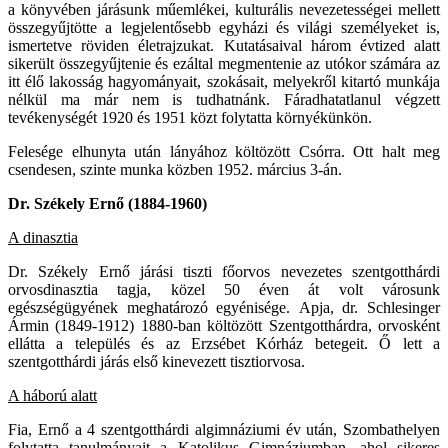
a könyvében járásunk műemlékei, kulturális nevezetességei mellett
összegyűjtötte a legjelentősebb egyházi és világi személyeket is,
ismertetve röviden életrajzukat. Kutatásaival három évtized alatt
sikerült összegyűjtenie és ezáltal megmentenie az utókor számára az
itt élő lakosság hagyományait, szokásait, melyekről kitartó munkája
nélkül ma már nem is tudhatnánk. Fáradhatatlanul végzett
tevékenységét 1920 és 1951 közt folytatta környékünkön.
Felesége elhunyta után lányához költözött Csórra. Ott halt meg
csendesen, szinte munka közben 1952. március 3-án.
Dr. Székely Ernő (1884-1960)
A dinasztia
Dr. Székely Ernő járási tiszti főorvos nevezetes szentgotthárdi
orvosdinasztia tagja, közel 50 éven át volt városunk
egészségügyének meghatározó egyénisége. Apja, dr. Schlesinger
Ármin (1849-1912) 1880-ban költözött Szentgotthárdra, orvosként
ellátta a település és az Erzsébet Kórház betegeit. Ő lett a
szentgotthárdi járás első kinevezett tisztiorvosa.
A háború alatt
Fia, Ernő a 4 szentgotthárdi algimnáziumi év után, Szombathelyen
folytatta tanulmányait a Katolikus Gimnáziumban, ahol sikeres