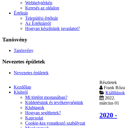
Webhelytérkép
Keresés az oldalon
Értéktár
Települési értéktár
Az Értéktárról
Hogyan készítsünk javaslatot?
Tanösvény
Tanösvény
Nevezetes épületek
Nevezetes épületek
Részletek
Kezdőlap
Frank Róza
Klubról
Kiállítások
Mi történt mostanában?
2022.
Küldetésünk és tevékenységünk
március 01
Klubtagok
Hogyan segíthetek?
2020 -
Kapcsolat
Cookie-kra vonatkozó szabályzat