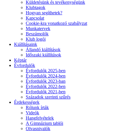
Küldetésünk és tevékenységünk
Klubtagok
Hogyan segíthetek?
Kapcsolat
Cookie-kra vonatkozó szabályzat
Munkatervek
Beszámolók
Klub logói
Kiállításaink
Állandó kiállítások
Időszaki kiállítások
Képtár
Évfordulók
Évfordulók 2025-ben
Évfordulók 2024-ben
Évfordulók 2023-ban
Évfordulók 2022-ben
Évfordulók 2021-ben
Századok szerinti szűrés
Érdekességek
Rólunk írták
Videók
Hangfelvételek
A Gimnázium tablói
Olvasnivalók