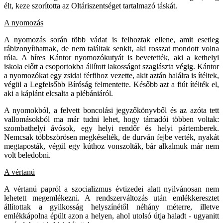
élt, keze szorította az Oltáriszentséget tartalmazó táskát.
A nyomozás
A nyomozás során több vádat is felhoztak ellene, amit esetleg
rábizonyíthatnak, de nem találtak senkit, aki rosszat mondott volna
róla. A híres Kántor nyomozókutyát is bevetették, aki a kethelyi
iskola előtt a csoportokba állított lakosságot szaglászta végig. Kántor
a nyomozókat egy zsidai férfihoz vezette, akit aztán halálra is ítéltek,
végül a Legfelsőbb Bíróság felmentette. Később azt a fiút ítélték el,
aki a káplánt elcsalta a plébániáról.
A nyomokból, a felvett boncolási jegyzőkönyvből és az azóta tett
vallomásokból ma már tudni lehet, hogy támadói többen voltak:
szombathelyi ávósok, egy helyi rendőr és helyi pártemberek.
Nemcsak többszörösen megkéselték, de durván fejbe verték, nyakát
megtaposták, végül egy kúthoz vonszolták, bár alkalmuk már nem
volt beledobni.
A vértanú
A vértanú papról a szocializmus évtizedei alatt nyilvánosan nem
lehetett megemlékezni. A rendszerváltozás után emlékkeresztet
állítottak a gyilkosság helyszínétől néhány méterre, illetve
emlékkápolna épült azon a helyen, ahol utolsó útja haladt - ugyanitt