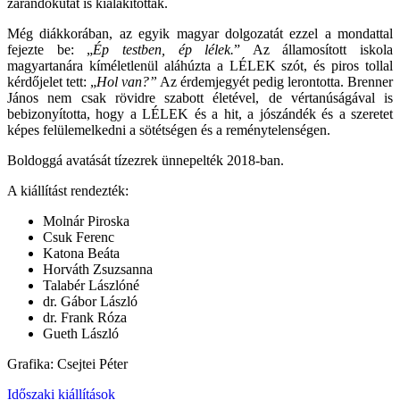
zarándokutat is kialakítottak.
Még diákkorában, az egyik magyar dolgozatát ezzel a mondattal
fejezte be: „
Ép testben, ép lélek.
” Az államosított iskola
magyartanára kíméletlenül aláhúzta a LÉLEK szót, és piros tollal
kérdőjelet tett: „
Hol van?”
Az érdemjegyét pedig lerontotta. Brenner
János nem csak rövidre szabott életével, de vértanúságával is
bebizonyította, hogy a LÉLEK és a hit, a jószándék és a szeretet
képes felülemelkedni a sötétségen és a reménytelenségen.
Boldoggá avatását tízezrek ünnepelték 2018-ban.
A kiállítást rendezték:
Molnár Piroska
Csuk Ferenc
Katona Beáta
Horváth Zsuzsanna
Talabér Lászlóné
dr. Gábor László
dr. Frank Róza
Gueth László
Grafika: Csejtei Péter
Időszaki kiállítások