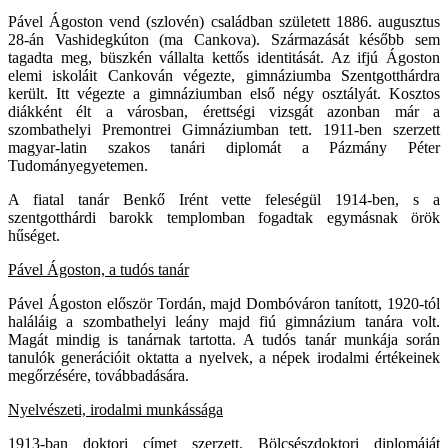
Pável Ágoston vend (szlovén) családban született 1886. augusztus
28-án Vashidegkúton (ma Cankova). Származását később sem
tagadta meg, büszkén vállalta kettős identitását. Az ifjú Ágoston
elemi iskoláit Cankován végezte, gimnáziumba Szentgotthárdra
került. Itt végezte a gimnáziumban első négy osztályát. Kosztos
diákként élt a városban, érettségi vizsgát azonban már a
szombathelyi Premontrei Gimnáziumban tett. 1911-ben szerzett
magyar-latin szakos tanári diplomát a Pázmány Péter
Tudományegyetemen.
A fiatal tanár Benkő Irént vette feleségül 1914-ben, s a
szentgotthárdi barokk templomban fogadtak egymásnak örök
hűséget.
Pável Ágoston, a tudós tanár
Pável Ágoston először Tordán, majd Dombóváron tanított, 1920-tól
haláláig a szombathelyi leány majd fiú gimnázium tanára volt.
Magát mindig is tanárnak tartotta. A tudós tanár munkája során
tanulók generációit oktatta a nyelvek, a népek irodalmi értékeinek
megőrzésére, továbbadására.
Nyelvészeti, irodalmi munkássága
1913-ban doktori címet szerzett. Bölcsészdoktori diplomáját