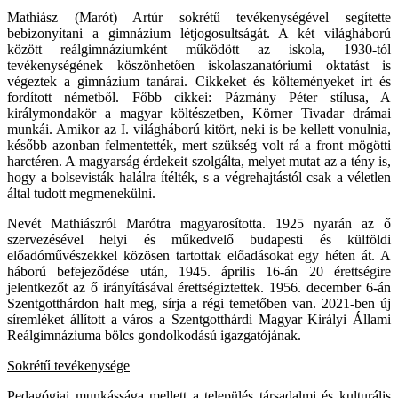
Mathiász (Marót) Artúr sokrétű tevékenységével segítette
bebizonyítani a gimnázium létjogosultságát. A két világháború
között reálgimnáziumként működött az iskola, 1930-tól
tevékenységének köszönhetően iskolaszanatóriumi oktatást is
végeztek a gimnázium tanárai. Cikkeket és költeményeket írt és
fordított németből. Főbb cikkei: Pázmány Péter stílusa, A
királymondakör a magyar költészetben, Körner Tivadar drámai
munkái. Amikor az I. világháború kitört, neki is be kellett vonulnia,
később azonban felmentették, mert szükség volt rá a front mögötti
harctéren. A magyarság érdekeit szolgálta, melyet mutat az a tény is,
hogy a bolsevisták halálra ítélték, s a végrehajtástól csak a véletlen
által tudott megmenekülni.
Nevét Mathiászról Marótra magyarosította. 1925 nyarán az ő
szervezésével helyi és műkedvelő budapesti és külföldi
előadóművészekkel közösen tartottak előadásokat egy héten át. A
háború befejeződése után, 1945. április 16-án 20 érettségire
jelentkezőt az ő irányításával érettségiztettek. 1956. december 6-án
Szentgotthárdon halt meg, sírja a régi temetőben van. 2021-ben új
síremléket állított a város a Szentgotthárdi Magyar Királyi Állami
Reálgimnáziuma bölcs gondolkodású igazgatójának.
Sokrétű tevékenysége
Pedagógiai munkássága mellett a település társadalmi és kulturális