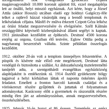
magánvagyonából 10.000 koronát ajánlott föl, ezzel megalapítója
lett az önálló, helyi misszió egyháznak. Azt kérte, hogy a József
Attila (akkor Hosszú) utcában eladó egy holdnyi Galgóczy-féle
telket a rajtlevő házzal vásárolják meg a leendő templomuk és
lelkészlakuk céljaira. Másfél év múlva érkezett Czipott Géza lelkész
az óriási feladat megszervezésére és elvégzésére. Széll Kálmán
országgyűlési képviselő közbenjárásával állami segélyt is kaptak.
1911 júniusában kezdődött az építkezés. Desitsné 4500 korona
erejéig az orgona, Grazban élő testvére, Eglow Ottilia pedig a
nagyharang beszerzését vállalta. Szinte példátlan összefogás
kezdődött.
1912. október 20-án volt a templom ünnepélyes felszentelése. A
püspök és kísérete már előző este megérkezett, Desitsné látta
vendégül és biztosította a szállást. Az áldozatkészség tiszteletreméltó
tanújelét adta, a szentgotthárdi evangélikus egyházközség
alapítójaként is emlékezünk rá. 1914 őszétől gyülekezete hölgy
tagjaival a helyi kórházban láttak el naponta önkéntes ápolói
feladatot. Emellett a fronton harcoló katonák családjai és a
vöröskereszt részére gyűjtöttek és juttattak el folyamatosan
adományokat. Karácsony előtt a gyermekek és rászorulók részére
mindig élen járt az adományozásban, annak megszervezésében,
összekészítésében.
1925. február 16-án hunyt el 86 évesen. Temetésén az egész