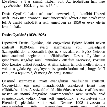
következő, a 8-as számú házban volt. Az irodájában halt meg
agyvérzésben 1904. augusztus 16-án.
Desits Gyuláról halála után utcát neveztek el, a korábbi Hosszú
utcát. 1945 után azonban ismét átnevezték, József Attila nevét vette
fel. A család sírboltját a régi temetőben az 1950-es évek elején
lerombolták.
Desits Gyuláné (1839-1925)
Lipováczi Desits Gyuláné, aki engweileni Eglow Matild néven
született 1839-ben, svájci származású volt. Családjával
Szentgotthárdon a Kossuth Lajos u. 8 sz. alatt élt. Egész életében
fáradhatatlanul segítette a nélkülözőket. Desits Gyuláné a
gimnázium szegény sorsú tanulóinak ellátását szervezte, közülük
több kosztos diákot fogadott. A gimnáziumi tanulók mellett gondja
volt a nagyközség szegényeire is, gondoskodott róla, hogy fedél
kerüljön a fejük fölé, és meleg ételhez jussanak.
Desitsné származása miatt evangélikus vallásúnak született.
Özvegyként egy még maradandóbb cselekedet jelent meg
célkitűzései közt. A századforduló előtt érkezett száz, családos órás
mester az induló óragyárba szakemberként, akik szintén hívő
evangélikusok voltak. Nem volt templomuk, a körtvélyesi (ma
Eltendorf) plébániához tartoztak. Desitné 1908 tavaszán a
szentgotthárdi fiók evangélikus gyülekezet céljaira