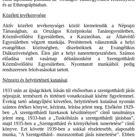
és az Ethnográphiaban.
Közéleti tevékenysége
Aktív közéleti tevékenységei közül kiemelendik a Néprajzi
Társaságban, az Országos Középiskolai Tanáregyesületben,
Közművelődési Egyesületben, a Kaszinóban, az Állatvédő
Egyesületben végzett munkája. Presbiternek választották a helyi
evangélikus közösségben, díszelnöknek az Evangélikus
Diákszövetségben. Élen járt a helyi ismeretterjesztésben. Számos
előadása volt vasárnap délutánonként a Szentgotthárdi
Közművelődési Egyesületben. Nyomtatott munkáiból pedig
rendszeresen felolvasásokat tartott.
Néprajzi és helytörténeti kutatásai
1933 után az újságcikkek írásán túl elsősorban a szentgotthárdi járás
néprajzát, természeti és történeti vonatkozásait kísérte figyelemmel.
Évekig tartó adatgyűjtést követően, helytörténeti kutatásai nyomán
számos értékes könyve, kézirata, leírása jelent meg. Elsőként 1929-
ben „A szentgotthárdi fazekasok készítményei” című tanulmánya
jelent meg. 1933-ban a „Tuskóhúzás a szentgotthárdi járásban”,
majd 1935-ben a „Szentgotthárd és környékének ismertetése” című
könyve. Ezt követte 1939-ben a sokkal részletesebb, alaposabb
munka, "A Szentgotthárd– muraszombati járás ismertetése”. Ebben