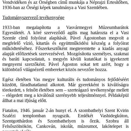
Vendvidéken és az Őrségben című munkája a Néprajzi Értesítőben,
1936-ban az Őrségi képek tanulmánya a Vasi Szemlében.
Tudományszervező tevékenysége
1933-ban megalapította a Vasvármegyei Múzeumbarátok
Egyesületét. A köré szerveződő agilis mag határozta el a Vasi
Szemle című folyóirat alapítását. Pável Ágostonban megvolt a
megfelelő vízió, kitartás és együttműködési készség a folyóirat
működtetéséhez. Főszerkesztőként megteremtette a kiadás anyagi
alapját előfizetések szervezésével. Mozgósította személyes, szakmai
és baráti kapcsolatait, s megyén kívüli kutatókat is igyekezett
megnyerni szerzőként. Pável Ágoston sokat tett azért, hogy a
különböző világnézetű embereket közös nevezőre hozza.
Egész életében Vas megye kulturális és tudományos fejlődéséért
küzdött, fáradhatatlanul alkotott. Már gyerekként is kiválóságra
törekedett, s felnőtt életében sem – szerteágazó tevékenysége mellett
– elégedett meg a kiválónál szerényebb teljesítménnyel. Példaképül
állhat a mai ifjúság előtt.
Fiatalon, 1946. január 2-án hunyt el. A szombathelyi Szent Kvirin
Szalézi templomban nyugszik. Emlékét Vashidegkúton,
Szentgotthárdon és Szombathelyen is őrzik. Szobra áll
Felsőszölnökön, Cankován, iskolát, múzeumot, lakótelepet is