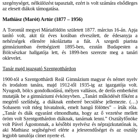
szegénységet, nélkülözést tapasztalt, ezért is volt számára elsődleges
az elesett diákok támogatása.
Mathiász (Marót) Artúr (1877 – 1956)
A Torontál megyei Máriaföldön született 1877. március 16-án. Apja
tanító volt, akit tíz éves korában elveszített, de édesanyja a
nehézségek ellenére iskoláztatta a fiát. A szegedi piarista
gimnáziumban érettségizett 1895-ben, ezután Budapesten a
Bölcsészkar hallgatója lett, és 1899-ben szerezte meg a tanári
oklevelet.
Tanár majd igazgató Szentgotthárdon
1900-tól a Szentgotthárdi Reál Gimnázium magyar és német nyelv
és irodalom tanára, majd 1912-től 1935-ig az igazgatója volt.
Nyugodt, bölcs gondolkodású, mélyen vallásos, de derűs emberként
mutatják be a gimnáziumi évkönyvben. „Tanári működését főként a
megértő szelídség, a diáknak emberré becsülése jellemezte. (…)
Sohasem volt rideg hivatalnok, emelt hangú fölöttes” – írták róla.
„Tanár és diák egyaránt elmondhatta, hogy az ő vezetése mellett
öröm volt Szentgotthárdon diáknak, tanárnak lenni.” Osztályfőnöke
volt Pável Ágostonnak, a későbbi nyelvész és néprajzkutatónak is,
aki Mathiasz segítségével elérte a jelesrendűséget és az osztály
legjobb tanulója címet nyerte el.