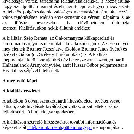
kiválóságai voltak, társadalmi feladatvállalásaikkal is hozzájárultak,
hogy Szentgotthárd ismert és elismert település legyen megyeszerte.
A tehetős polgárcsaládok valóságos mecénásként járultak hozzá a
város fejlődéséhez. Méltán emlékezhetünk a vértanú káplánra is, aki
az ifjúság nevelésében is elévülhetetlen érdemeket
szerzett. Kiállításunkon nekik állítunk emléket:
A kiállítást Szép Renáta, az Önkormányzat külkapcsolati és
koordinációs ügyintézője mutatta be a közönségnek. Az eseményen
megjelentek Brenner József atya (Boldog Brenner János fivére) és
Székely Gábor (dr. Székely Ernő unokája) is. A kiállítás
megnyitóján került sor újabb 6 név bejegyzésére a szentgotthárdi
Halhatatlanok Aranykönyvébe, amit Huszár Gábor polgármester a
Hivatal pecsétjével hitelesített.
A megnyitó képei
A kiállítás részletei
A tablókon 8 olyan szentgotthárdi híresség élete, tevékenysége
látható, akik hivatásuk kiválóságai voltak, sokat tettek a város
fejlődéséért, jó hírének gyarapodásáért.
A kiállításon szereplő hírességekről további információkat és
képeket talál
Értéktárunk Szentgotthárd nagyjai
menüpontjában.