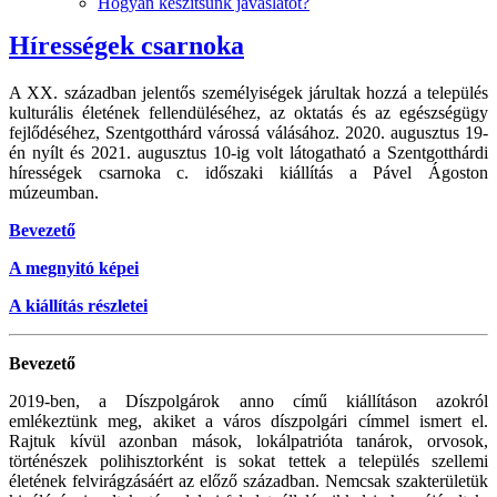
Hogyan készítsünk javaslatot?
Hírességek csarnoka
A XX. században jelentős személyiségek járultak hozzá a település
kulturális életének fellendüléséhez, az oktatás és az egészségügy
fejlődéséhez, Szentgotthárd várossá válásához. 2020. augusztus 19-
én nyílt és 2021. augusztus 10-ig volt látogatható a Szentgotthárdi
hírességek csarnoka c. időszaki kiállítás a Pável Ágoston
múzeumban.
Bevezető
A megnyitó képei
A kiállítás részletei
Bevezető
2019-ben, a Díszpolgárok anno című kiállításon azokról
emlékeztünk meg, akiket a város díszpolgári címmel ismert el.
Rajtuk kívül azonban mások, lokálpatrióta tanárok, orvosok,
történészek polihisztorként is sokat tettek a település szellemi
életének felvirágzásáért az előző században. Nemcsak szakterületük