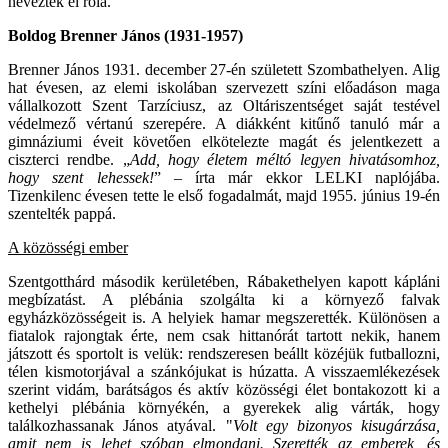
neveztek el róla.
Boldog Brenner János (1931-1957)
Brenner János 1931. december 27-én született Szombathelyen. Alig
hat évesen, az elemi iskolában szervezett színi előadáson maga
vállalkozott Szent Tarzíciusz, az Oltáriszentséget saját testével
védelmező vértanú szerepére. A diákként kitűnő tanuló már a
gimnáziumi éveit követően elkötelezte magát és jelentkezett a
ciszterci rendbe. „
Add, hogy életem méltó legyen hivatásomhoz,
hogy szent lehessek!
” – írta már ekkor LELKI naplójába.
Tizenkilenc évesen tette le első fogadalmát, majd 1955. június 19-én
szentelték pappá.
A közösségi ember
Szentgotthárd második kerületében, Rábakethelyen kapott kápláni
megbízatást. A plébánia szolgálta ki a környező falvak
egyházközösségeit is. A helyiek hamar megszerették. Különösen a
fiatalok rajongtak érte, nem csak hittanórát tartott nekik, hanem
játszott és sportolt is velük: rendszeresen beállt közéjük futballozni,
télen kismotorjával a szánkójukat is húzatta. A visszaemlékezések
szerint vidám, barátságos és aktív közösségi élet bontakozott ki a
kethelyi plébánia környékén, a gyerekek alig várták, hogy
találkozhassanak János atyával. "
Volt egy bizonyos kisugárzása,
amit nem is lehet szóban elmondani. Szerették az emberek, és