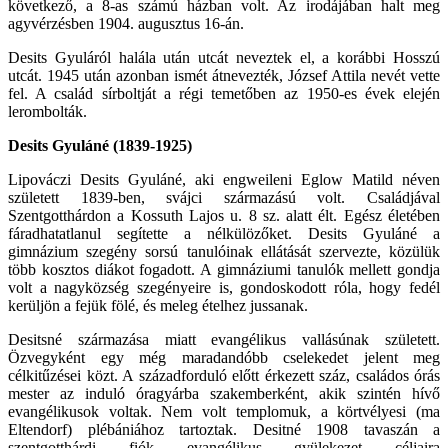
következő, a 8-as számú házban volt. Az irodájában halt meg
agyvérzésben 1904. augusztus 16-án.
Desits Gyuláról halála után utcát neveztek el, a korábbi Hosszú
utcát. 1945 után azonban ismét átnevezték, József Attila nevét vette
fel. A család sírboltját a régi temetőben az 1950-es évek elején
lerombolták.
Desits Gyuláné (1839-1925)
Lipováczi Desits Gyuláné, aki engweileni Eglow Matild néven
született 1839-ben, svájci származású volt. Családjával
Szentgotthárdon a Kossuth Lajos u. 8 sz. alatt élt. Egész életében
fáradhatatlanul segítette a nélkülözőket. Desits Gyuláné a
gimnázium szegény sorsú tanulóinak ellátását szervezte, közülük
több kosztos diákot fogadott. A gimnáziumi tanulók mellett gondja
volt a nagyközség szegényeire is, gondoskodott róla, hogy fedél
kerüljön a fejük fölé, és meleg ételhez jussanak.
Desitsné származása miatt evangélikus vallásúnak született.
Özvegyként egy még maradandóbb cselekedet jelent meg
célkitűzései közt. A századforduló előtt érkezett száz, családos órás
mester az induló óragyárba szakemberként, akik szintén hívő
evangélikusok voltak. Nem volt templomuk, a körtvélyesi (ma
Eltendorf) plébániához tartoztak. Desitné 1908 tavaszán a
szentgotthárdi fiók evangélikus gyülekezet céljaira