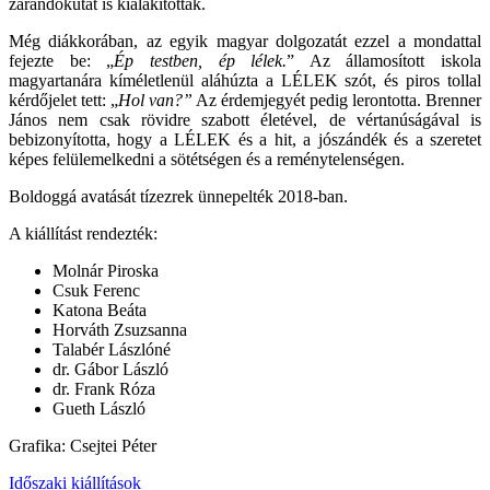
zarándokutat is kialakítottak.
Még diákkorában, az egyik magyar dolgozatát ezzel a mondattal
fejezte be: „
Ép testben, ép lélek.
” Az államosított iskola
magyartanára kíméletlenül aláhúzta a LÉLEK szót, és piros tollal
kérdőjelet tett: „
Hol van?”
Az érdemjegyét pedig lerontotta. Brenner
János nem csak rövidre szabott életével, de vértanúságával is
bebizonyította, hogy a LÉLEK és a hit, a jószándék és a szeretet
képes felülemelkedni a sötétségen és a reménytelenségen.
Boldoggá avatását tízezrek ünnepelték 2018-ban.
A kiállítást rendezték:
Molnár Piroska
Csuk Ferenc
Katona Beáta
Horváth Zsuzsanna
Talabér Lászlóné
dr. Gábor László
dr. Frank Róza
Gueth László
Grafika: Csejtei Péter
Időszaki kiállítások