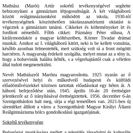
Mathiász (Marót) Artúr sokrétű tevékenységével segítette
bebizonyítani a gimnázium létjogosultságát. A két világháború
között reálgimnáziumként működött az iskola, 1930-tól
tevékenységének köszönhetően iskolaszanatóriumi oktatást is
végeztek a gimnázium tanárai. Cikkeket és költeményeket írt és
fordított németből. Főbb cikkei: Pázmány Péter stílusa, A
királymondakör a magyar költészetben, Körner Tivadar drámai
munkái. Amikor az I. világháború kitört, neki is be kellett vonulnia,
később azonban felmentették, mert szükség volt rá a front mögötti
harctéren. A magyarság érdekeit szolgálta, melyet mutat az a tény is,
hogy a bolsevisták halálra ítélték, s a végrehajtástól csak a véletlen
által tudott megmenekülni.
Nevét Mathiászról Marótra magyarosította. 1925 nyarán az ő
szervezésével helyi és műkedvelő budapesti és külföldi
előadóművészekkel közösen tartottak előadásokat egy héten át. A
háború befejeződése után, 1945. április 16-án 20 érettségire
jelentkezőt az ő irányításával érettségiztettek. 1956. december 6-án
Szentgotthárdon halt meg, sírja a régi temetőben van. 2021-ben új
síremléket állított a város a Szentgotthárdi Magyar Királyi Állami
Reálgimnáziuma bölcs gondolkodású igazgatójának.
Sokrétű tevékenysége
Pedagógiai munkássága mellett a település társadalmi és kulturális