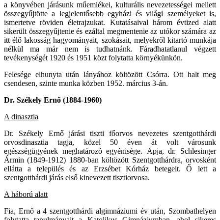
a könyvében járásunk műemlékei, kulturális nevezetességei mellett
összegyűjtötte a legjelentősebb egyházi és világi személyeket is,
ismertetve röviden életrajzukat. Kutatásaival három évtized alatt
sikerült összegyűjtenie és ezáltal megmentenie az utókor számára az
itt élő lakosság hagyományait, szokásait, melyekről kitartó munkája
nélkül ma már nem is tudhatnánk. Fáradhatatlanul végzett
tevékenységét 1920 és 1951 közt folytatta környékünkön.
Felesége elhunyta után lányához költözött Csórra. Ott halt meg
csendesen, szinte munka közben 1952. március 3-án.
Dr. Székely Ernő (1884-1960)
A dinasztia
Dr. Székely Ernő járási tiszti főorvos nevezetes szentgotthárdi
orvosdinasztia tagja, közel 50 éven át volt városunk
egészségügyének meghatározó egyénisége. Apja, dr. Schlesinger
Ármin (1849-1912) 1880-ban költözött Szentgotthárdra, orvosként
ellátta a település és az Erzsébet Kórház betegeit. Ő lett a
szentgotthárdi járás első kinevezett tisztiorvosa.
A háború alatt
Fia, Ernő a 4 szentgotthárdi algimnáziumi év után, Szombathelyen
folytatta tanulmányait a Katolikus Gimnáziumban, ahol sikeres