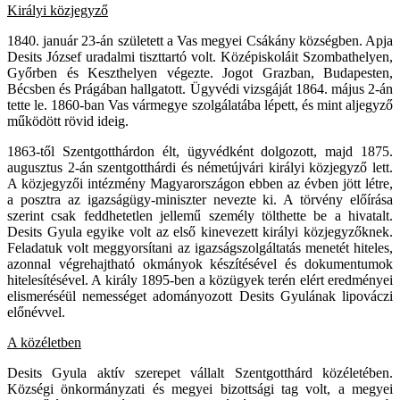
Királyi közjegyző
1840. január 23-án született a Vas megyei Csákány községben. Apja
Desits József uradalmi tiszttartó volt. Középiskoláit Szombathelyen,
Győrben és Keszthelyen végezte. Jogot Grazban, Budapesten,
Bécsben és Prágában hallgatott. Ügyvédi vizsgáját 1864. május 2-án
tette le. 1860-ban Vas vármegye szolgálatába lépett, és mint aljegyző
működött rövid ideig.
1863-től Szentgotthárdon élt, ügyvédként dolgozott, majd 1875.
augusztus 2-án szentgotthárdi és németújvári királyi közjegyző lett.
A közjegyzői intézmény Magyarországon ebben az évben jött létre,
a posztra az igazságügy-miniszter nevezte ki. A törvény előírása
szerint csak feddhetetlen jellemű személy tölthette be a hivatalt.
Desits Gyula egyike volt az első kinevezett királyi közjegyzőknek.
Feladatuk volt meggyorsítani az igazságszolgáltatás menetét hiteles,
azonnal végrehajtható okmányok készítésével és dokumentumok
hitelesítésével. A király 1895-ben a közügyek terén elért eredményei
elismeréséül nemességet adományozott Desits Gyulának lipováczi
előnévvel.
A közéletben
Desits Gyula aktív szerepet vállalt Szentgotthárd közéletében.
Községi önkormányzati és megyei bizottsági tag volt, a megyei