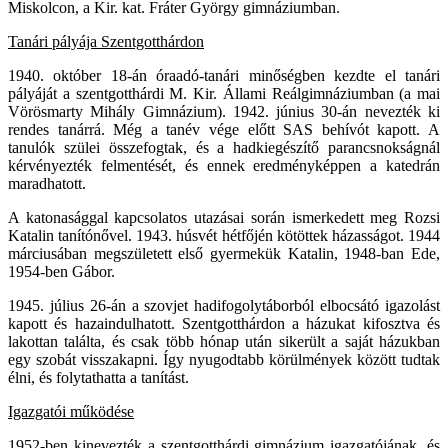
Miskolcon, a Kir. kat. Fráter György gimnáziumban.
Tanári pályája Szentgotthárdon
1940. október 18-án óraadó-tanári minőségben kezdte el tanári
pályáját a szentgotthárdi M. Kir. Állami Reálgimnáziumban (a mai
Vörösmarty Mihály Gimnázium). 1942. június 30-án nevezték ki
rendes tanárrá. Még a tanév vége előtt SAS behívót kapott. A
tanulók szülei összefogtak, és a hadkiegészítő parancsnokságnál
kérvényezték felmentését, és ennek eredményképpen a katedrán
maradhatott.
A katonasággal kapcsolatos utazásai során ismerkedett meg Rozsi
Katalin tanítónővel. 1943. húsvét hétfőjén kötöttek házasságot. 1944
márciusában megszületett első gyermekük Katalin, 1948-ban Ede,
1954-ben Gábor.
1945. július 26-án a szovjet hadifogolytáborból elbocsátó igazolást
kapott és hazaindulhatott. Szentgotthárdon a házukat kifosztva és
lakottan találta, és csak több hónap után sikerült a saját házukban
egy szobát visszakapni. Így nyugodtabb körülmények között tudtak
élni, és folytathatta a tanítást.
Igazgatói működése
1952-ben kinevezték a szentgotthárdi gimnázium igazgatójának, és