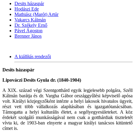
Desits házaspár
Hodászi Ede
Mathiász (Marót) Artúr
Vakarcs Kálmán
Dr. Székely Ernő
Pável Ágoston
Brenner János
A kiállítás rendezői
Desits házaspár
Lipováczi Desits Gyula dr. (1840-1904)
A XIX. század végi Szentgotthárd egyik legjelesebb polgára, Széll
Kálmán barátja és dr. Vargha Gábor országgyűlési képviselő apósa
volt. Királyi közjegyzőként intézte a helyi lakosok hivatalos ügyeit,
részt vett több vállalkozás alapításában és igazgatótanácsában.
Támogatta a helyi kulturális életet, a segélyegyesületeket. A köz
érdekét szolgáló munkásságával nem csak a gotthárdiak tiszteletét
vívta ki, de 1903-ban elnyerte a magyar királyi tanácsos kitüntető
címet is.