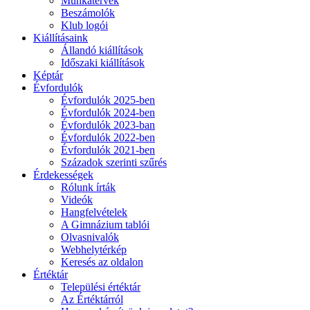
Munkatervek
Beszámolók
Klub logói
Kiállításaink
Állandó kiállítások
Időszaki kiállítások
Képtár
Évfordulók
Évfordulók 2025-ben
Évfordulók 2024-ben
Évfordulók 2023-ban
Évfordulók 2022-ben
Évfordulók 2021-ben
Századok szerinti szűrés
Érdekességek
Rólunk írták
Videók
Hangfelvételek
A Gimnázium tablói
Olvasnivalók
Webhelytérkép
Keresés az oldalon
Értéktár
Települési értéktár
Az Értéktárról