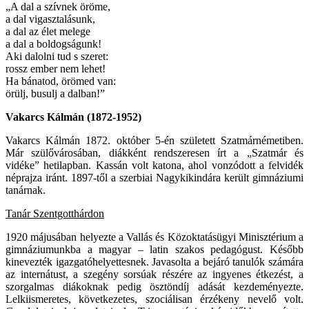
„A dal a szívnek öröme,
a dal vigasztalásunk,
a dal az élet melege
a dal a boldogságunk!
Aki dalolni tud s szeret:
rossz ember nem lehet!
Ha bánatod, örömed van:
örülj, busulj a dalban!”
Vakarcs Kálmán (1872-1952)
Vakarcs Kálmán 1872. október 5-én született Szatmárnémetiben.
Már szülővárosában, diákként rendszeresen írt a „Szatmár és
vidéke” hetilapban. Kassán volt katona, ahol vonzódott a felvidék
néprajza iránt. 1897-től a szerbiai Nagykikindára került gimnáziumi
tanárnak.
Tanár Szentgotthárdon
1920 májusában helyezte a Vallás és Közoktatásügyi Minisztérium a
gimnáziumunkba a magyar – latin szakos pedagógust. Később
kinevezték igazgatóhelyettesnek. Javasolta a bejáró tanulók számára
az internátust, a szegény sorsúak részére az ingyenes étkezést, a
szorgalmas diákoknak pedig ösztöndíj adását kezdeményezte.
Lelkiismeretes, következetes, szociálisan érzékeny nevelő volt.