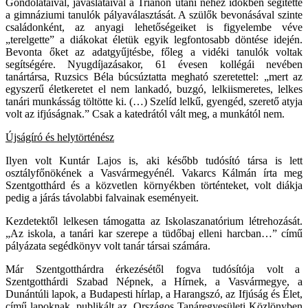
Gondolataival, javaslataival a Trianon utáni nehéz időkben segítette
a gimnáziumi tanulók pályaválasztását. A szülők bevonásával szinte
családonként, az anyagi lehetőségeiket is figyelembe véve
„terelgette” a diákokat életük egyik legfontosabb döntése idején.
Bevonta őket az adatgyűjtésbe, főleg a vidéki tanulók voltak
segítségére. Nyugdíjazásakor, 61 évesen kollégái nevében
tanártársa, Ruzsics Béla búcsúztatta megható szeretettel: „mert az
egyszerű életkeretet el nem lankadó, buzgó, lelkiismeretes, lelkes
tanári munkásság töltötte ki. (…) Szelíd lelkű, gyengéd, szerető atyja
volt az ifjúságnak.” Csak a katedrától vált meg, a munkától nem.
Újságíró és helytörténész
Ilyen volt Kuntár Lajos is, aki később tudósító társa is lett
osztályfőnökének a Vasvármegyénél. Vakarcs Kálmán írta meg
Szentgotthárd és a közvetlen környékben történteket, volt diákja
pedig a járás távolabbi falvainak eseményeit.
Kezdetektől lelkesen támogatta az Iskolaszanatórium létrehozását.
„Az iskola, a tanári kar szerepe a tüdőbaj elleni harcban…” című
pályázata segédkönyv volt tanár társai számára.
Már Szentgotthárdra érkezésétől fogva tudósítója volt a
Szentgotthárdi Szabad Népnek, a Hírnek, a Vasvármegye, a
Dunántúli lapok, a Budapesti hírlap, a Harangszó, az Ifjúság és Élet,
című lapoknak, publikált az Országos Tanáregyesületi Közlönyben