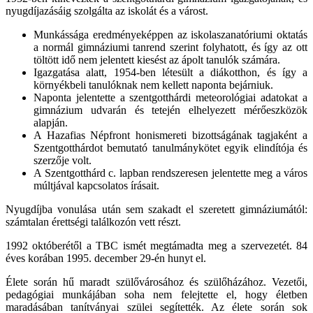
nyugdíjazásáig szolgálta az iskolát és a várost.
Munkássága eredményeképpen az iskolaszanatóriumi oktatás
a normál gimnáziumi tanrend szerint folyhatott, és így az ott
töltött idő nem jelentett kiesést az ápolt tanulók számára.
Igazgatása alatt, 1954-ben létesült a diákotthon, és így a
környékbeli tanulóknak nem kellett naponta bejárniuk.
Naponta jelentette a szentgotthárdi meteorológiai adatokat a
gimnázium udvarán és tetején elhelyezett mérőeszközök
alapján.
A Hazafias Népfront honismereti bizottságának tagjaként a
Szentgotthárdot bemutató tanulmánykötet egyik elindítója és
szerzője volt.
A Szentgotthárd c. lapban rendszeresen jelentette meg a város
múltjával kapcsolatos írásait.
Nyugdíjba vonulása után sem szakadt el szeretett gimnáziumától:
számtalan érettségi találkozón vett részt.
1992 októberétől a TBC ismét megtámadta meg a szervezetét. 84
éves korában 1995. december 29-én hunyt el.
Élete során hű maradt szülővárosához és szülőházához. Vezetői,
pedagógiai munkájában soha nem felejtette el, hogy életben
maradásában tanítványai szülei segítették. Az élete során sok