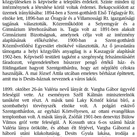
közgyűléseken is képviselte a település érdekeit. Szinte minden új
intézménynek a létesítése körül voltak érdemei. Bekapcsolódott az
üzemek irányításába: 1894-ben a Szent-gotthárdi Első Téglagyár Rt.
elnöke lett, 1896-ban az Óragyár és a Villamossági Rt. igazgatósági
tagjának választották. Közreműködött a Selyemgyár és a
Gimnázium létrehozásában is. Tagja volt az 1891-ben alakult
Gimnáziumi Bizottságnak, amelynek célja volt az intézmény
alapításának előkészítése. 1900-ban a Szent-gotthárdi
Közművelődési Egyesület elnökévé választották. Az ő javaslatára
támogatta a helyi közgyűlés anyagilag is a Kaszagyár alapítását
1902-ben. Képviselő testületi tagként a szegénység felszámolásáért
fáradozott, végrendeletében húszezer pengő értékű ház- és
földingatlant hagyott Szentgotthárdra, hogy azt népjóléti célokra
használják. A mai József Attila utcában emeletes bérházat építtetett,
amit ma is Desits-háznak neveznek a város lakói.
1899. október 26-án Valéria nevű lányát dr. Vargha Gábor ügyvéd
feleségül vette. Az eseményen Széll Kálmán miniszterelnök
tanúként vett részt. A másik tanú Laky Kristóf kúriai bíró, a
szombathelyi törvényszék elnöke volt. A polgári esküvő
Szentgotthárdon, az egyházi Körtvélyesen, az ottani evangélikus
templomban volt. A másik lányát, Zsófiát 1901-ben denevitzi Bülow
Vilmos gróf vette feleségül. A Kossuth utca 6-os számú házát
Valéria lánya örökölte, és abban élt férjével, Vargha Gáborral a
háború utáni kilakoltatásig. Desits Gyula lakása, irodája a