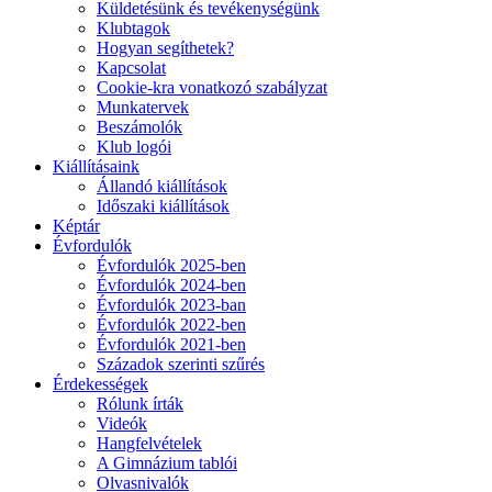
Küldetésünk és tevékenységünk
Klubtagok
Hogyan segíthetek?
Kapcsolat
Cookie-kra vonatkozó szabályzat
Munkatervek
Beszámolók
Klub logói
Kiállításaink
Állandó kiállítások
Időszaki kiállítások
Képtár
Évfordulók
Évfordulók 2025-ben
Évfordulók 2024-ben
Évfordulók 2023-ban
Évfordulók 2022-ben
Évfordulók 2021-ben
Századok szerinti szűrés
Érdekességek
Rólunk írták
Videók
Hangfelvételek
A Gimnázium tablói
Olvasnivalók