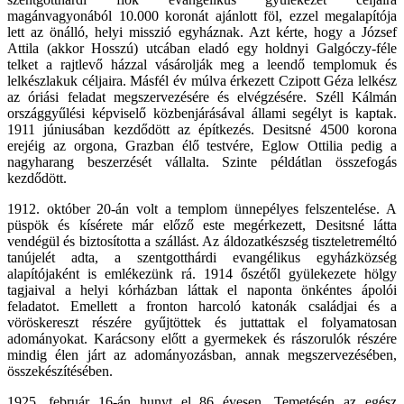
magánvagyonából 10.000 koronát ajánlott föl, ezzel megalapítója
lett az önálló, helyi misszió egyháznak. Azt kérte, hogy a József
Attila (akkor Hosszú) utcában eladó egy holdnyi Galgóczy-féle
telket a rajtlevő házzal vásárolják meg a leendő templomuk és
lelkészlakuk céljaira. Másfél év múlva érkezett Czipott Géza lelkész
az óriási feladat megszervezésére és elvégzésére. Széll Kálmán
országgyűlési képviselő közbenjárásával állami segélyt is kaptak.
1911 júniusában kezdődött az építkezés. Desitsné 4500 korona
erejéig az orgona, Grazban élő testvére, Eglow Ottilia pedig a
nagyharang beszerzését vállalta. Szinte példátlan összefogás
kezdődött.
1912. október 20-án volt a templom ünnepélyes felszentelése. A
püspök és kísérete már előző este megérkezett, Desitsné látta
vendégül és biztosította a szállást. Az áldozatkészség tiszteletreméltó
tanújelét adta, a szentgotthárdi evangélikus egyházközség
alapítójaként is emlékezünk rá. 1914 őszétől gyülekezete hölgy
tagjaival a helyi kórházban láttak el naponta önkéntes ápolói
feladatot. Emellett a fronton harcoló katonák családjai és a
vöröskereszt részére gyűjtöttek és juttattak el folyamatosan
adományokat. Karácsony előtt a gyermekek és rászorulók részére
mindig élen járt az adományozásban, annak megszervezésében,
összekészítésében.
1925. február 16-án hunyt el 86 évesen. Temetésén az egész