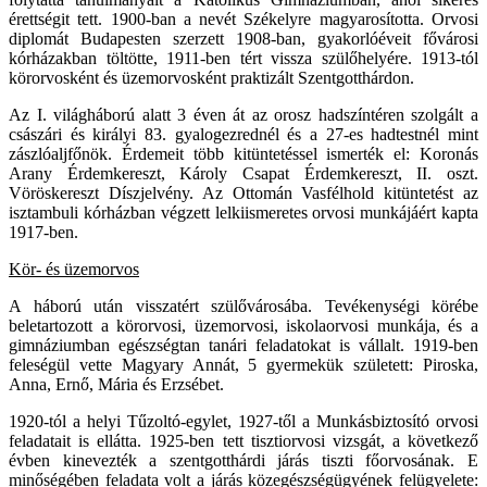
érettségit tett. 1900-ban a nevét Székelyre magyarosította. Orvosi
diplomát Budapesten szerzett 1908-ban, gyakorlóéveit fővárosi
kórházakban töltötte, 1911-ben tért vissza szülőhelyére. 1913-tól
körorvosként és üzemorvosként praktizált Szentgotthárdon.
Az I. világháború alatt 3 éven át az orosz hadszíntéren szolgált a
császári és királyi 83. gyalogezrednél és a 27-es hadtestnél mint
zászlóaljfőnök. Érdemeit több kitüntetéssel ismerték el: Koronás
Arany Érdemkereszt, Károly Csapat Érdemkereszt, II. oszt.
Vöröskereszt Díszjelvény. Az Ottomán Vasfélhold kitüntetést az
isztambuli kórházban végzett lelkiismeretes orvosi munkájáért kapta
1917-ben.
Kör- és üzemorvos
A háború után visszatért szülővárosába. Tevékenységi körébe
beletartozott a körorvosi, üzemorvosi, iskolaorvosi munkája, és a
gimnáziumban egészségtan tanári feladatokat is vállalt. 1919-ben
feleségül vette Magyary Annát, 5 gyermekük született: Piroska,
Anna, Ernő, Mária és Erzsébet.
1920-tól a helyi Tűzoltó-egylet, 1927-től a Munkásbiztosító orvosi
feladatait is ellátta. 1925-ben tett tisztiorvosi vizsgát, a következő
évben kinevezték a szentgotthárdi járás tiszti főorvosának. E
minőségében feladata volt a járás közegészségügyének felügyelete: