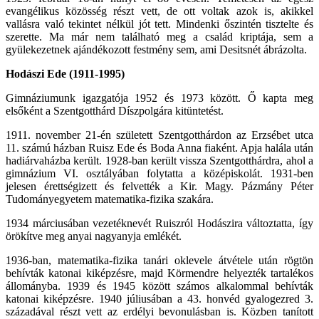
evangélikus közösség részt vett, de ott voltak azok is, akikkel
vallásra való tekintet nélkül jót tett. Mindenki őszintén tisztelte és
szerette. Ma már nem található meg a család kriptája, sem a
gyülekezetnek ajándékozott festmény sem, ami Desitsnét ábrázolta.
Hodászi Ede (1911-1995)
Gimnáziumunk igazgatója 1952 és 1973 között. Ő kapta meg
elsőként a Szentgotthárd Díszpolgára kitüntetést.
1911. november 21-én született Szentgotthárdon az Erzsébet utca
11. számú házban Ruisz Ede és Boda Anna fiaként. Apja halála után
hadiárvaházba került. 1928-ban került vissza Szentgotthárdra, ahol a
gimnázium VI. osztályában folytatta a középiskolát. 1931-ben
jelesen érettségizett és felvették a Kir. Magy. Pázmány Péter
Tudományegyetem matematika-fizika szakára.
1934 márciusában vezetéknevét Ruiszról Hodászira változtatta, így
örökítve meg anyai nagyanyja emlékét.
1936-ban, matematika-fizika tanári oklevele átvétele után rögtön
behívták katonai kiképzésre, majd Körmendre helyezték tartalékos
állományba. 1939 és 1945 között számos alkalommal behívták
katonai kiképzésre. 1940 júliusában a 43. honvéd gyalogezred 3.
századával részt vett az erdélyi bevonulásban is. Közben tanított