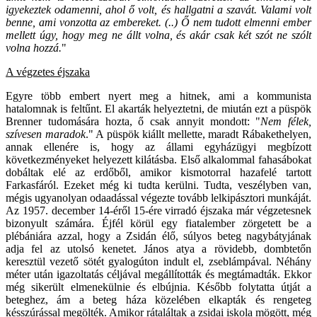
igyekeztek odamenni, ahol ő volt, és hallgatni a szavát. Valami volt
benne, ami vonzotta az embereket. (..) Ő nem tudott elmenni ember
mellett úgy, hogy meg ne állt volna, és akár csak két szót ne szólt
volna hozzá.
"
A végzetes éjszaka
Egyre több embert nyert meg a hitnek, ami a kommunista
hatalomnak is feltűnt. El akarták helyeztetni, de miután ezt a püspök
Brenner tudomására hozta, ő csak annyit mondott: "
Nem félek,
szívesen maradok
." A püspök kiállt mellette, maradt Rábakethelyen,
annak ellenére is, hogy az állami egyházügyi megbízott
következményeket helyezett kilátásba. Első alkalommal fahasábokat
dobáltak elé az erdőből, amikor kismotorral hazafelé tartott
Farkasfáról. Ezeket még ki tudta kerülni. Tudta, veszélyben van,
mégis ugyanolyan odaadással végezte tovább lelkipásztori munkáját.
Az 1957. december 14-éről 15-ére virradó éjszaka már végzetesnek
bizonyult számára. Éjfél körül egy fiatalember zörgetett be a
plébániára azzal, hogy a Zsidán élő, súlyos beteg nagybátyjának
adja fel az utolsó kenetet. János atya a rövidebb, dombtetőn
keresztül vezető sötét gyalogúton indult el, zseblámpával. Néhány
méter után igazoltatás céljával megállították és megtámadták. Ekkor
még sikerült elmenekülnie és elbújnia. Később folytatta útját a
beteghez, ám a beteg háza közelében elkapták és rengeteg
késszúrással megölték. Amikor rátaláltak a zsidai iskola mögött, még