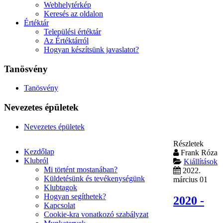
Webhelytérkép
Keresés az oldalon
Értéktár
Települési értéktár
Az Értéktárról
Hogyan készítsünk javaslatot?
Tanösvény
Tanösvény
Nevezetes épületek
Nevezetes épületek
Részletek
Kezdőlap
Frank Róza
Klubról
Kiállítások
Mi történt mostanában?
2022.
Küldetésünk és tevékenységünk
március 01
Klubtagok
Hogyan segíthetek?
2020 -
Kapcsolat
Cookie-kra vonatkozó szabályzat