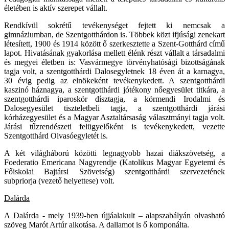
életében is aktív szerepet vállalt.
Rendkívül sokrétű tevékenységet fejtett ki nemcsak a
gimnáziumban, de Szentgotthárdon is. Többek közt ifjúsági zenekart
létesített, 1900 és 1914 között ő szerkesztette a Szent-Gotthárd című
lapot. Hivatásának gyakorlása mellett élénk részt vállalt a társadalmi
és megyei életben is: Vasvármegye törvényhatósági bizottságának
tagja volt, a szentgotthárdi Dalosegyletnek 18 éven át a karnagya,
30 évig pedig az elnökeként tevékenykedett. A szentgotthárdi
kaszinó háznagya, a szentgotthárdi jótékony nőegyesület titkára, a
szentgotthárdi iparoskör dísztagja, a körmendi Irodalmi és
Dalosegyesület tiszteletbeli tagja, a szentgotthárdi járási
kórházegyesület és a Magyar Asztaltársaság választmányi tagja volt.
Járási tűzrendészeti felügyelőként is tevékenykedett, vezette
Szentgotthárd Olvasóegyletét is.
A két világháború közötti legnagyobb hazai diákszövetség, a
Foederatio Emericana Nagyrendje (Katolikus Magyar Egyetemi és
Főiskolai Bajtársi Szövetség) szentgotthárdi szervezetének
subpriorja (vezető helyettese) volt.
Dalárda
A Dalárda - mely 1939-ben újjáalakult – alapszabályán olvasható
szöveg Marót Artúr alkotása. A dallamot is ő komponálta.