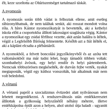
élt, keze szorította az Oltáriszentséget tartalmazó táskát.
A nyomozás
A nyomozás során több vádat is felhoztak ellene, amit esetleg
rábizonyíthatnak, de nem találtak senkit, aki rosszat mondott volna
róla. A híres Kántor nyomozókutyát is bevetették, aki a kethelyi
iskola előtt a csoportokba állított lakosságot szaglászta végig. Kántor
a nyomozókat egy zsidai férfihoz vezette, akit aztán halálra is ítéltek,
végül a Legfelsőbb Bíróság felmentette. Később azt a fiút ítélték el,
aki a káplánt elcsalta a plébániáról.
A nyomokból, a felvett boncolási jegyzőkönyvből és az azóta tett
vallomásokból ma már tudni lehet, hogy támadói többen voltak:
szombathelyi ávósok, egy helyi rendőr és helyi pártemberek.
Nemcsak többszörösen megkéselték, de durván fejbe verték, nyakát
megtaposták, végül egy kúthoz vonszolták, bár alkalmuk már nem
volt beledobni.
A vértanú
A vértanú papról a szocializmus évtizedei alatt nyilvánosan nem
lehetett megemlékezni. A rendszerváltozás után emlékkeresztet
állítottak a gyilkosság helyszínétől néhány méterre, illetve
emlékkápolna épült azon a helyen, ahol utolsó útja haladt - ugyanitt