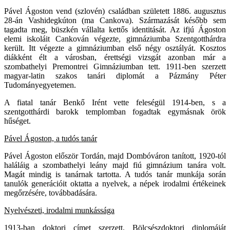
Pável Ágoston vend (szlovén) családban született 1886. augusztus
28-án Vashidegkúton (ma Cankova). Származását később sem
tagadta meg, büszkén vállalta kettős identitását. Az ifjú Ágoston
elemi iskoláit Cankován végezte, gimnáziumba Szentgotthárdra
került. Itt végezte a gimnáziumban első négy osztályát. Kosztos
diákként élt a városban, érettségi vizsgát azonban már a
szombathelyi Premontrei Gimnáziumban tett. 1911-ben szerzett
magyar-latin szakos tanári diplomát a Pázmány Péter
Tudományegyetemen.
A fiatal tanár Benkő Irént vette feleségül 1914-ben, s a
szentgotthárdi barokk templomban fogadtak egymásnak örök
hűséget.
Pável Ágoston, a tudós tanár
Pável Ágoston először Tordán, majd Dombóváron tanított, 1920-tól
haláláig a szombathelyi leány majd fiú gimnázium tanára volt.
Magát mindig is tanárnak tartotta. A tudós tanár munkája során
tanulók generációit oktatta a nyelvek, a népek irodalmi értékeinek
megőrzésére, továbbadására.
Nyelvészeti, irodalmi munkássága
1913-ban doktori címet szerzett. Bölcsészdoktori diplomáját