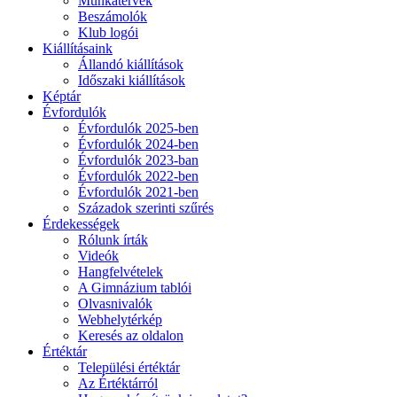
Munkatervek
Beszámolók
Klub logói
Kiállításaink
Állandó kiállítások
Időszaki kiállítások
Képtár
Évfordulók
Évfordulók 2025-ben
Évfordulók 2024-ben
Évfordulók 2023-ban
Évfordulók 2022-ben
Évfordulók 2021-ben
Századok szerinti szűrés
Érdekességek
Rólunk írták
Videók
Hangfelvételek
A Gimnázium tablói
Olvasnivalók
Webhelytérkép
Keresés az oldalon
Értéktár
Települési értéktár
Az Értéktárról