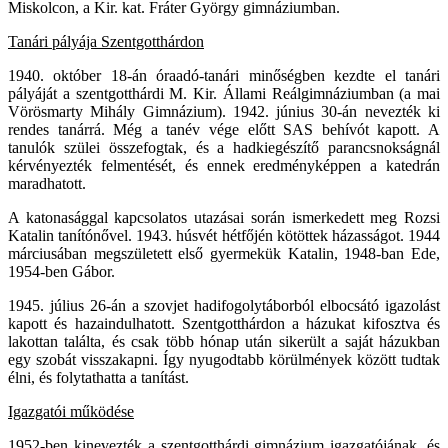
Miskolcon, a Kir. kat. Fráter György gimnáziumban.
Tanári pályája Szentgotthárdon
1940. október 18-án óraadó-tanári minőségben kezdte el tanári
pályáját a szentgotthárdi M. Kir. Állami Reálgimnáziumban (a mai
Vörösmarty Mihály Gimnázium). 1942. június 30-án nevezték ki
rendes tanárrá. Még a tanév vége előtt SAS behívót kapott. A
tanulók szülei összefogtak, és a hadkiegészítő parancsnokságnál
kérvényezték felmentését, és ennek eredményképpen a katedrán
maradhatott.
A katonasággal kapcsolatos utazásai során ismerkedett meg Rozsi
Katalin tanítónővel. 1943. húsvét hétfőjén kötöttek házasságot. 1944
márciusában megszületett első gyermekük Katalin, 1948-ban Ede,
1954-ben Gábor.
1945. július 26-án a szovjet hadifogolytáborból elbocsátó igazolást
kapott és hazaindulhatott. Szentgotthárdon a házukat kifosztva és
lakottan találta, és csak több hónap után sikerült a saját házukban
egy szobát visszakapni. Így nyugodtabb körülmények között tudtak
élni, és folytathatta a tanítást.
Igazgatói működése
1952-ben kinevezték a szentgotthárdi gimnázium igazgatójának, és