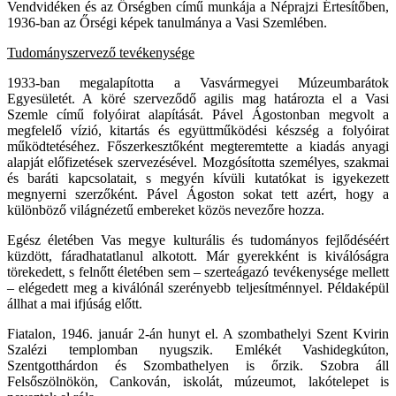
Vendvidéken és az Őrségben című munkája a Néprajzi Értesítőben,
1936-ban az Őrségi képek tanulmánya a Vasi Szemlében.
Tudományszervező tevékenysége
1933-ban megalapította a Vasvármegyei Múzeumbarátok
Egyesületét. A köré szerveződő agilis mag határozta el a Vasi
Szemle című folyóirat alapítását. Pável Ágostonban megvolt a
megfelelő vízió, kitartás és együttműködési készség a folyóirat
működtetéséhez. Főszerkesztőként megteremtette a kiadás anyagi
alapját előfizetések szervezésével. Mozgósította személyes, szakmai
és baráti kapcsolatait, s megyén kívüli kutatókat is igyekezett
megnyerni szerzőként. Pável Ágoston sokat tett azért, hogy a
különböző világnézetű embereket közös nevezőre hozza.
Egész életében Vas megye kulturális és tudományos fejlődéséért
küzdött, fáradhatatlanul alkotott. Már gyerekként is kiválóságra
törekedett, s felnőtt életében sem – szerteágazó tevékenysége mellett
– elégedett meg a kiválónál szerényebb teljesítménnyel. Példaképül
állhat a mai ifjúság előtt.
Fiatalon, 1946. január 2-án hunyt el. A szombathelyi Szent Kvirin
Szalézi templomban nyugszik. Emlékét Vashidegkúton,
Szentgotthárdon és Szombathelyen is őrzik. Szobra áll
Felsőszölnökön, Cankován, iskolát, múzeumot, lakótelepet is