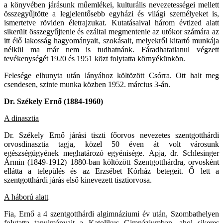
a könyvében járásunk műemlékei, kulturális nevezetességei mellett
összegyűjtötte a legjelentősebb egyházi és világi személyeket is,
ismertetve röviden életrajzukat. Kutatásaival három évtized alatt
sikerült összegyűjtenie és ezáltal megmentenie az utókor számára az
itt élő lakosság hagyományait, szokásait, melyekről kitartó munkája
nélkül ma már nem is tudhatnánk. Fáradhatatlanul végzett
tevékenységét 1920 és 1951 közt folytatta környékünkön.
Felesége elhunyta után lányához költözött Csórra. Ott halt meg
csendesen, szinte munka közben 1952. március 3-án.
Dr. Székely Ernő (1884-1960)
A dinasztia
Dr. Székely Ernő járási tiszti főorvos nevezetes szentgotthárdi
orvosdinasztia tagja, közel 50 éven át volt városunk
egészségügyének meghatározó egyénisége. Apja, dr. Schlesinger
Ármin (1849-1912) 1880-ban költözött Szentgotthárdra, orvosként
ellátta a település és az Erzsébet Kórház betegeit. Ő lett a
szentgotthárdi járás első kinevezett tisztiorvosa.
A háború alatt
Fia, Ernő a 4 szentgotthárdi algimnáziumi év után, Szombathelyen
folytatta tanulmányait a Katolikus Gimnáziumban, ahol sikeres