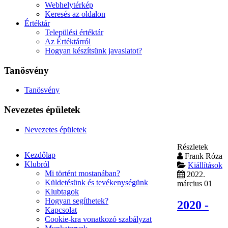
Webhelytérkép
Keresés az oldalon
Értéktár
Települési értéktár
Az Értéktárról
Hogyan készítsünk javaslatot?
Tanösvény
Tanösvény
Nevezetes épületek
Nevezetes épületek
Részletek
Kezdőlap
Frank Róza
Klubról
Kiállítások
Mi történt mostanában?
2022.
Küldetésünk és tevékenységünk
március 01
Klubtagok
Hogyan segíthetek?
2020 -
Kapcsolat
Cookie-kra vonatkozó szabályzat