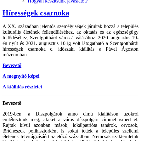
Hogyan készítsünk javaslatot?
Hírességek csarnoka
A XX. században jelentős személyiségek járultak hozzá a település
kulturális életének fellendüléséhez, az oktatás és az egészségügy
fejlődéséhez, Szentgotthárd várossá válásához. 2020. augusztus 19-
én nyílt és 2021. augusztus 10-ig volt látogatható a Szentgotthárdi
hírességek csarnoka c. időszaki kiállítás a Pável Ágoston
múzeumban.
Bevezető
A megnyitó képei
A kiállítás részletei
Bevezető
2019-ben, a Díszpolgárok anno című kiállításon azokról
emlékeztünk meg, akiket a város díszpolgári címmel ismert el.
Rajtuk kívül azonban mások, lokálpatrióta tanárok, orvosok,
történészek polihisztorként is sokat tettek a település szellemi
életének felvirágzásáért az előző században. Nemcsak szakterületük