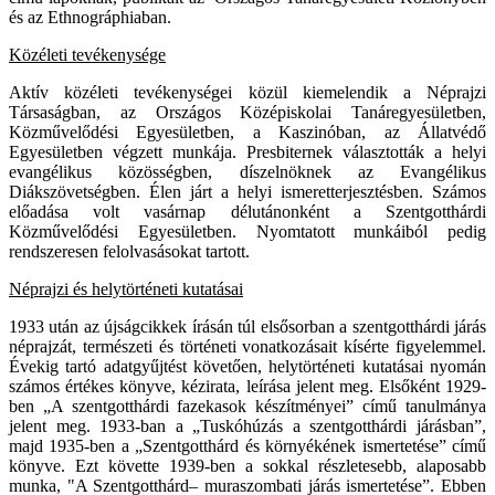
és az Ethnográphiaban.
Közéleti tevékenysége
Aktív közéleti tevékenységei közül kiemelendik a Néprajzi
Társaságban, az Országos Középiskolai Tanáregyesületben,
Közművelődési Egyesületben, a Kaszinóban, az Állatvédő
Egyesületben végzett munkája. Presbiternek választották a helyi
evangélikus közösségben, díszelnöknek az Evangélikus
Diákszövetségben. Élen járt a helyi ismeretterjesztésben. Számos
előadása volt vasárnap délutánonként a Szentgotthárdi
Közművelődési Egyesületben. Nyomtatott munkáiból pedig
rendszeresen felolvasásokat tartott.
Néprajzi és helytörténeti kutatásai
1933 után az újságcikkek írásán túl elsősorban a szentgotthárdi járás
néprajzát, természeti és történeti vonatkozásait kísérte figyelemmel.
Évekig tartó adatgyűjtést követően, helytörténeti kutatásai nyomán
számos értékes könyve, kézirata, leírása jelent meg. Elsőként 1929-
ben „A szentgotthárdi fazekasok készítményei” című tanulmánya
jelent meg. 1933-ban a „Tuskóhúzás a szentgotthárdi járásban”,
majd 1935-ben a „Szentgotthárd és környékének ismertetése” című
könyve. Ezt követte 1939-ben a sokkal részletesebb, alaposabb
munka, "A Szentgotthárd– muraszombati járás ismertetése”. Ebben