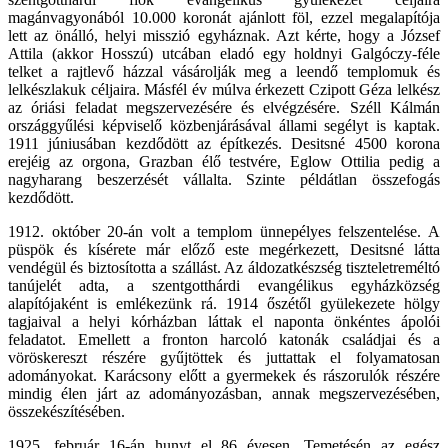
magánvagyonából 10.000 koronát ajánlott föl, ezzel megalapítója
lett az önálló, helyi misszió egyháznak. Azt kérte, hogy a József
Attila (akkor Hosszú) utcában eladó egy holdnyi Galgóczy-féle
telket a rajtlevő házzal vásárolják meg a leendő templomuk és
lelkészlakuk céljaira. Másfél év múlva érkezett Czipott Géza lelkész
az óriási feladat megszervezésére és elvégzésére. Széll Kálmán
országgyűlési képviselő közbenjárásával állami segélyt is kaptak.
1911 júniusában kezdődött az építkezés. Desitsné 4500 korona
erejéig az orgona, Grazban élő testvére, Eglow Ottilia pedig a
nagyharang beszerzését vállalta. Szinte példátlan összefogás
kezdődött.
1912. október 20-án volt a templom ünnepélyes felszentelése. A
püspök és kísérete már előző este megérkezett, Desitsné látta
vendégül és biztosította a szállást. Az áldozatkészség tiszteletreméltó
tanújelét adta, a szentgotthárdi evangélikus egyházközség
alapítójaként is emlékezünk rá. 1914 őszétől gyülekezete hölgy
tagjaival a helyi kórházban láttak el naponta önkéntes ápolói
feladatot. Emellett a fronton harcoló katonák családjai és a
vöröskereszt részére gyűjtöttek és juttattak el folyamatosan
adományokat. Karácsony előtt a gyermekek és rászorulók részére
mindig élen járt az adományozásban, annak megszervezésében,
összekészítésében.
1925. február 16-án hunyt el 86 évesen. Temetésén az egész