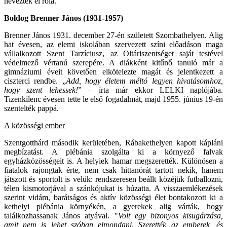
neveztek el róla.
Boldog Brenner János (1931-1957)
Brenner János 1931. december 27-én született Szombathelyen. Alig
hat évesen, az elemi iskolában szervezett színi előadáson maga
vállalkozott Szent Tarzíciusz, az Oltáriszentséget saját testével
védelmező vértanú szerepére. A diákként kitűnő tanuló már a
gimnáziumi éveit követően elkötelezte magát és jelentkezett a
ciszterci rendbe. „
Add, hogy életem méltó legyen hivatásomhoz,
hogy szent lehessek!
” – írta már ekkor LELKI naplójába.
Tizenkilenc évesen tette le első fogadalmát, majd 1955. június 19-én
szentelték pappá.
A közösségi ember
Szentgotthárd második kerületében, Rábakethelyen kapott kápláni
megbízatást. A plébánia szolgálta ki a környező falvak
egyházközösségeit is. A helyiek hamar megszerették. Különösen a
fiatalok rajongtak érte, nem csak hittanórát tartott nekik, hanem
játszott és sportolt is velük: rendszeresen beállt közéjük futballozni,
télen kismotorjával a szánkójukat is húzatta. A visszaemlékezések
szerint vidám, barátságos és aktív közösségi élet bontakozott ki a
kethelyi plébánia környékén, a gyerekek alig várták, hogy
találkozhassanak János atyával. "
Volt egy bizonyos kisugárzása,
amit nem is lehet szóban elmondani. Szerették az emberek, és