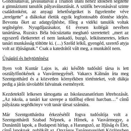
Gondolataival, javaslataival a Trianon utáni nehéz időkben segítette
a gimnáziumi tanulók pályaválasztását. A szülők bevonásával szinte
családonként, az anyagi lehetőségeiket is figyelembe véve
„terelgette” a diákokat életük egyik legfontosabb döntése idején.
Bevonta őket az adatgyűjtésbe, főleg a vidéki tanulók voltak
segítségére. Nyugdíjazásakor, 61 évesen kollégái nevében
tanártársa, Ruzsics Béla búcsúztatta megható szeretettel: „mert az
egyszerű életkeretet el nem lankadó, buzgó, lelkiismeretes, lelkes
tanári munkásság töltötte ki. (…) Szelíd lelkű, gyengéd, szerető atyja
volt az ifjúságnak.” Csak a katedrától vált meg, a munkától nem.
Újságíró és helytörténész
Ilyen volt Kuntár Lajos is, aki később tudósító társa is lett
osztályfőnökének a Vasvármegyénél. Vakarcs Kálmán írta meg
Szentgotthárd és a közvetlen környékben történteket, volt diákja
pedig a járás távolabbi falvainak eseményeit.
Kezdetektől lelkesen támogatta az Iskolaszanatórium létrehozását.
„Az iskola, a tanári kar szerepe a tüdőbaj elleni harcban…” című
pályázata segédkönyv volt tanár társai számára.
Már Szentgotthárdra érkezésétől fogva tudósítója volt a
Szentgotthárdi Szabad Népnek, a Hírnek, a Vasvármegye, a
Dunántúli lapok, a Budapesti hírlap, a Harangszó, az Ifjúság és Élet,
című lapoknak, publikált az Országos Tanáregyesületi Közlönyben