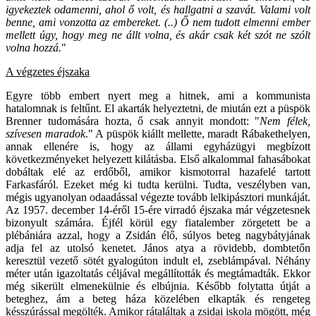
igyekeztek odamenni, ahol ő volt, és hallgatni a szavát. Valami volt
benne, ami vonzotta az embereket. (..) Ő nem tudott elmenni ember
mellett úgy, hogy meg ne állt volna, és akár csak két szót ne szólt
volna hozzá.
"
A végzetes éjszaka
Egyre több embert nyert meg a hitnek, ami a kommunista
hatalomnak is feltűnt. El akarták helyeztetni, de miután ezt a püspök
Brenner tudomására hozta, ő csak annyit mondott: "
Nem félek,
szívesen maradok
." A püspök kiállt mellette, maradt Rábakethelyen,
annak ellenére is, hogy az állami egyházügyi megbízott
következményeket helyezett kilátásba. Első alkalommal fahasábokat
dobáltak elé az erdőből, amikor kismotorral hazafelé tartott
Farkasfáról. Ezeket még ki tudta kerülni. Tudta, veszélyben van,
mégis ugyanolyan odaadással végezte tovább lelkipásztori munkáját.
Az 1957. december 14-éről 15-ére virradó éjszaka már végzetesnek
bizonyult számára. Éjfél körül egy fiatalember zörgetett be a
plébániára azzal, hogy a Zsidán élő, súlyos beteg nagybátyjának
adja fel az utolsó kenetet. János atya a rövidebb, dombtetőn
keresztül vezető sötét gyalogúton indult el, zseblámpával. Néhány
méter után igazoltatás céljával megállították és megtámadták. Ekkor
még sikerült elmenekülnie és elbújnia. Később folytatta útját a
beteghez, ám a beteg háza közelében elkapták és rengeteg
késszúrással megölték. Amikor rátaláltak a zsidai iskola mögött, még