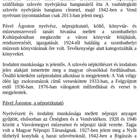
szülőfaluja szlovén nyelvjárása hangtanáról írta A vashidegkúti
szlovén nyelvjárás hangtana címmel, majd 1942-ben a Vend
nyelvtant (nyomtatásban csak 2013-ban jelent meg).
Pável Ágoston nyelvész, néprajzkutató, költő, könyvtár- és
múzeumszervező tanári hivatása mellett a szombathelyi
Kultúrpalotában megkezdte a városi könyvtár felújítását,
rendszerezését, igazgatását. 1924-től haláláig a szombathelyi
múzeum könyvtárának őre volt. Tevékenysége alatt kategorizálták a
könyveket.
Irodalmi munkássága is jelentős. A szlovén népköltészet és irodalom
jeles alakjait ismertette meg a magyar olvasókkal fordításaiban.
Önálló kötetként szépirodalmi alkotásai is megjelentek: A Vak völgy
ölén így zsolozsmázok című verseskötete 1933-ban, a Felgyújtott
erdő 1936-ban. 1976-ban válogatott műfordításai és versei is
megjelentek.
Pável Ágoston, a néprajzkutató
Nyelvészeti és irodalmi munkássága mellett néprajzi anyagot
gyűjtött, elsősorban az Őrségben és a Vendvidéken. 1928 és 1946
között a Vasvármegyei múzeumot és néprajzi tárát vezette. Tagja
volt a Magyar Néprajzi Társaságnak. 1927-ben jelent meg a Nyílt
tűzhelyű konyhák a hazai szlovénoknál, 1942-ben a Rigászás a