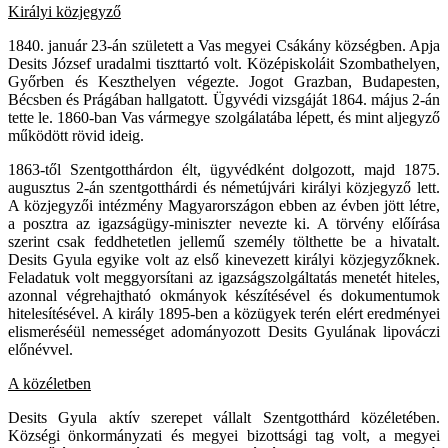
Királyi közjegyző
1840. január 23-án született a Vas megyei Csákány községben. Apja
Desits József uradalmi tiszttartó volt. Középiskoláit Szombathelyen,
Győrben és Keszthelyen végezte. Jogot Grazban, Budapesten,
Bécsben és Prágában hallgatott. Ügyvédi vizsgáját 1864. május 2-án
tette le. 1860-ban Vas vármegye szolgálatába lépett, és mint aljegyző
működött rövid ideig.
1863-től Szentgotthárdon élt, ügyvédként dolgozott, majd 1875.
augusztus 2-án szentgotthárdi és németújvári királyi közjegyző lett.
A közjegyzői intézmény Magyarországon ebben az évben jött létre,
a posztra az igazságügy-miniszter nevezte ki. A törvény előírása
szerint csak feddhetetlen jellemű személy tölthette be a hivatalt.
Desits Gyula egyike volt az első kinevezett királyi közjegyzőknek.
Feladatuk volt meggyorsítani az igazságszolgáltatás menetét hiteles,
azonnal végrehajtható okmányok készítésével és dokumentumok
hitelesítésével. A király 1895-ben a közügyek terén elért eredményei
elismeréséül nemességet adományozott Desits Gyulának lipováczi
előnévvel.
A közéletben
Desits Gyula aktív szerepet vállalt Szentgotthárd közéletében.
Községi önkormányzati és megyei bizottsági tag volt, a megyei