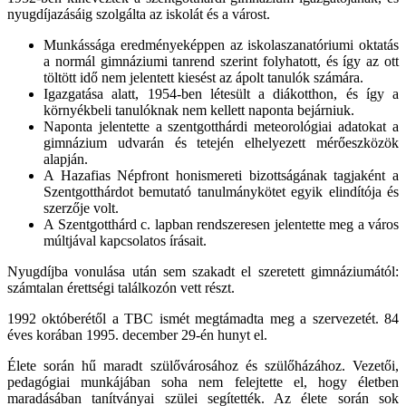
nyugdíjazásáig szolgálta az iskolát és a várost.
Munkássága eredményeképpen az iskolaszanatóriumi oktatás
a normál gimnáziumi tanrend szerint folyhatott, és így az ott
töltött idő nem jelentett kiesést az ápolt tanulók számára.
Igazgatása alatt, 1954-ben létesült a diákotthon, és így a
környékbeli tanulóknak nem kellett naponta bejárniuk.
Naponta jelentette a szentgotthárdi meteorológiai adatokat a
gimnázium udvarán és tetején elhelyezett mérőeszközök
alapján.
A Hazafias Népfront honismereti bizottságának tagjaként a
Szentgotthárdot bemutató tanulmánykötet egyik elindítója és
szerzője volt.
A Szentgotthárd c. lapban rendszeresen jelentette meg a város
múltjával kapcsolatos írásait.
Nyugdíjba vonulása után sem szakadt el szeretett gimnáziumától:
számtalan érettségi találkozón vett részt.
1992 októberétől a TBC ismét megtámadta meg a szervezetét. 84
éves korában 1995. december 29-én hunyt el.
Élete során hű maradt szülővárosához és szülőházához. Vezetői,
pedagógiai munkájában soha nem felejtette el, hogy életben
maradásában tanítványai szülei segítették. Az élete során sok