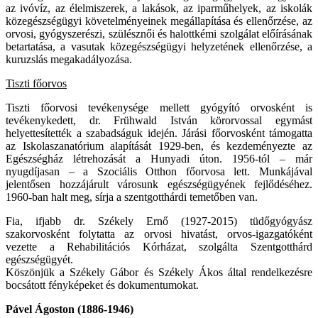
az ivóvíz, az élelmiszerek, a lakások, az iparműhelyek, az iskolák
közegészségügyi követelményeinek megállapítása és ellenőrzése, az
orvosi, gyógyszerészi, szülésznői és halottkémi szolgálat előírásának
betartatása, a vasutak közegészségügyi helyzetének ellenőrzése, a
kuruzslás megakadályozása.
Tiszti főorvos
Tiszti főorvosi tevékenysége mellett gyógyító orvosként is
tevékenykedett, dr. Frühwald István körorvossal egymást
helyettesítették a szabadságuk idején. Járási főorvosként támogatta
az Iskolaszanatórium alapítását 1929-ben, és kezdeményezte az
Egészségház létrehozását a Hunyadi úton. 1956-tól – már
nyugdíjasan – a Szociális Otthon főorvosa lett. Munkájával
jelentősen hozzájárult városunk egészségügyének fejlődéséhez.
1960-ban halt meg, sírja a szentgotthárdi temetőben van.
Fia, ifjabb dr. Székely Ernő (1927-2015) tüdőgyógyász
szakorvosként folytatta az orvosi hivatást, orvos-igazgatóként
vezette a Rehabilitációs Kórházat, szolgálta Szentgotthárd
egészségügyét.
Köszönjük a Székely Gábor és Székely Ákos által rendelkezésre
bocsátott fényképeket és dokumentumokat.
Pável Ágoston (1886-1946)