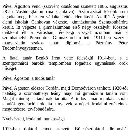
Pável Ágoston vend (szlovén) családban született 1886. augusztus
28-án Vashidegkúton (ma Cankova). Származását később sem
tagadta meg, büszkén vállalta kettős identitását. Az ifjú Ágoston
elemi iskoláit Cankován végezte, gimnáziumba Szentgotthárdra
került. Itt végezte a gimnáziumban első négy osztályát. Kosztos
diákként élt a városban, érettségi vizsgát azonban már a
szombathelyi Premontrei Gimnáziumban tett. 1911-ben szerzett
magyar-latin szakos tanári diplomát a Pázmány Péter
Tudományegyetemen.
A fiatal tanár Benkő Irént vette feleségül 1914-ben, s a
szentgotthárdi barokk templomban fogadtak egymásnak örök
hűséget.
Pável Ágoston, a tudós tanár
Pável Ágoston először Tordán, majd Dombóváron tanított, 1920-tól
haláláig a szombathelyi leány majd fiú gimnázium tanára volt.
Magát mindig is tanárnak tartotta. A tudós tanár munkája során
tanulók generációit oktatta a nyelvek, a népek irodalmi értékeinek
megőrzésére, továbbadására.
Nyelvészeti, irodalmi munkássága
1913-ban doktori címet szerzett. Bölcsészdoktori diplomáját