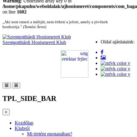
Warning
: Undefined array key 0 in
/home/pkapuhu/weboldalak/ujhonismeret/components/com_bagall
on line
1602
„Aki nem ismeri a múltját, nem értheti a jelent, amely a jövőnek
hordozója.”
(Tamási Áron)
Oldal ajánlataink:
Szentgotthárdi Honismereti Klub
TPL_SIDE_BAR
×
Kezdőlap
Klubról
Mi történt mostanában?