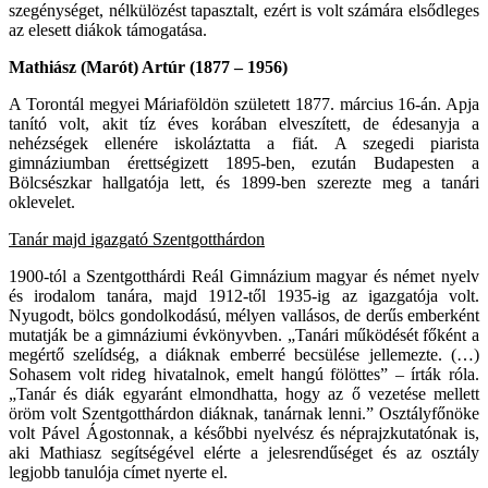
szegénységet, nélkülözést tapasztalt, ezért is volt számára elsődleges
az elesett diákok támogatása.
Mathiász (Marót) Artúr (1877 – 1956)
A Torontál megyei Máriaföldön született 1877. március 16-án. Apja
tanító volt, akit tíz éves korában elveszített, de édesanyja a
nehézségek ellenére iskoláztatta a fiát. A szegedi piarista
gimnáziumban érettségizett 1895-ben, ezután Budapesten a
Bölcsészkar hallgatója lett, és 1899-ben szerezte meg a tanári
oklevelet.
Tanár majd igazgató Szentgotthárdon
1900-tól a Szentgotthárdi Reál Gimnázium magyar és német nyelv
és irodalom tanára, majd 1912-től 1935-ig az igazgatója volt.
Nyugodt, bölcs gondolkodású, mélyen vallásos, de derűs emberként
mutatják be a gimnáziumi évkönyvben. „Tanári működését főként a
megértő szelídség, a diáknak emberré becsülése jellemezte. (…)
Sohasem volt rideg hivatalnok, emelt hangú fölöttes” – írták róla.
„Tanár és diák egyaránt elmondhatta, hogy az ő vezetése mellett
öröm volt Szentgotthárdon diáknak, tanárnak lenni.” Osztályfőnöke
volt Pável Ágostonnak, a későbbi nyelvész és néprajzkutatónak is,
aki Mathiasz segítségével elérte a jelesrendűséget és az osztály
legjobb tanulója címet nyerte el.