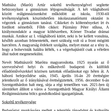
Mathiász (Marót) Artúr sokrétű tevékenységével segítette
bebizonyítani a gimnázium létjogosultságát. A két világháború
között reálgimnáziumként működött az iskola, 1930-tól
tevékenységének köszönhetően iskolaszanatóriumi oktatást is
végeztek a gimnázium tanárai. Cikkeket és költeményeket írt és
fordított németből. Főbb cikkei: Pázmány Péter stílusa, A
királymondakör a magyar költészetben, Körner Tivadar drámai
munkái. Amikor az I. világháború kitört, neki is be kellett vonulnia,
később azonban felmentették, mert szükség volt rá a front mögötti
harctéren. A magyarság érdekeit szolgálta, melyet mutat az a tény is,
hogy a bolsevisták halálra ítélték, s a végrehajtástól csak a véletlen
által tudott megmenekülni.
Nevét Mathiászról Marótra magyarosította. 1925 nyarán az ő
szervezésével helyi és műkedvelő budapesti és külföldi
előadóművészekkel közösen tartottak előadásokat egy héten át. A
háború befejeződése után, 1945. április 16-án 20 érettségire
jelentkezőt az ő irányításával érettségiztettek. 1956. december 6-án
Szentgotthárdon halt meg, sírja a régi temetőben van. 2021-ben új
síremléket állított a város a Szentgotthárdi Magyar Királyi Állami
Reálgimnáziuma bölcs gondolkodású igazgatójának.
Sokrétű tevékenysége
Pedagógiai munkássága mellett a település társadalmi és kulturális