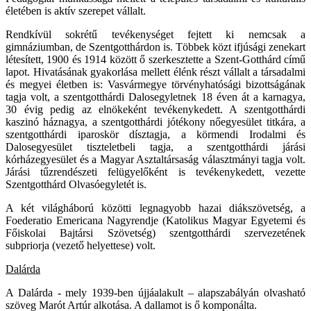
életében is aktív szerepet vállalt.
Rendkívül sokrétű tevékenységet fejtett ki nemcsak a
gimnáziumban, de Szentgotthárdon is. Többek közt ifjúsági zenekart
létesített, 1900 és 1914 között ő szerkesztette a Szent-Gotthárd című
lapot. Hivatásának gyakorlása mellett élénk részt vállalt a társadalmi
és megyei életben is: Vasvármegye törvényhatósági bizottságának
tagja volt, a szentgotthárdi Dalosegyletnek 18 éven át a karnagya,
30 évig pedig az elnökeként tevékenykedett. A szentgotthárdi
kaszinó háznagya, a szentgotthárdi jótékony nőegyesület titkára, a
szentgotthárdi iparoskör dísztagja, a körmendi Irodalmi és
Dalosegyesület tiszteletbeli tagja, a szentgotthárdi járási
kórházegyesület és a Magyar Asztaltársaság választmányi tagja volt.
Járási tűzrendészeti felügyelőként is tevékenykedett, vezette
Szentgotthárd Olvasóegyletét is.
A két világháború közötti legnagyobb hazai diákszövetség, a
Foederatio Emericana Nagyrendje (Katolikus Magyar Egyetemi és
Főiskolai Bajtársi Szövetség) szentgotthárdi szervezetének
subpriorja (vezető helyettese) volt.
Dalárda
A Dalárda - mely 1939-ben újjáalakult – alapszabályán olvasható
szöveg Marót Artúr alkotása. A dallamot is ő komponálta.