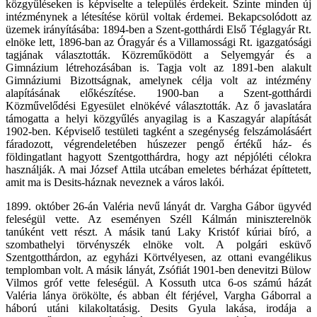
közgyűléseken is képviselte a település érdekeit. Szinte minden új
intézménynek a létesítése körül voltak érdemei. Bekapcsolódott az
üzemek irányításába: 1894-ben a Szent-gotthárdi Első Téglagyár Rt.
elnöke lett, 1896-ban az Óragyár és a Villamossági Rt. igazgatósági
tagjának választották. Közreműködött a Selyemgyár és a
Gimnázium létrehozásában is. Tagja volt az 1891-ben alakult
Gimnáziumi Bizottságnak, amelynek célja volt az intézmény
alapításának előkészítése. 1900-ban a Szent-gotthárdi
Közművelődési Egyesület elnökévé választották. Az ő javaslatára
támogatta a helyi közgyűlés anyagilag is a Kaszagyár alapítását
1902-ben. Képviselő testületi tagként a szegénység felszámolásáért
fáradozott, végrendeletében húszezer pengő értékű ház- és
földingatlant hagyott Szentgotthárdra, hogy azt népjóléti célokra
használják. A mai József Attila utcában emeletes bérházat építtetett,
amit ma is Desits-háznak neveznek a város lakói.
1899. október 26-án Valéria nevű lányát dr. Vargha Gábor ügyvéd
feleségül vette. Az eseményen Széll Kálmán miniszterelnök
tanúként vett részt. A másik tanú Laky Kristóf kúriai bíró, a
szombathelyi törvényszék elnöke volt. A polgári esküvő
Szentgotthárdon, az egyházi Körtvélyesen, az ottani evangélikus
templomban volt. A másik lányát, Zsófiát 1901-ben denevitzi Bülow
Vilmos gróf vette feleségül. A Kossuth utca 6-os számú házát
Valéria lánya örökölte, és abban élt férjével, Vargha Gáborral a
háború utáni kilakoltatásig. Desits Gyula lakása, irodája a