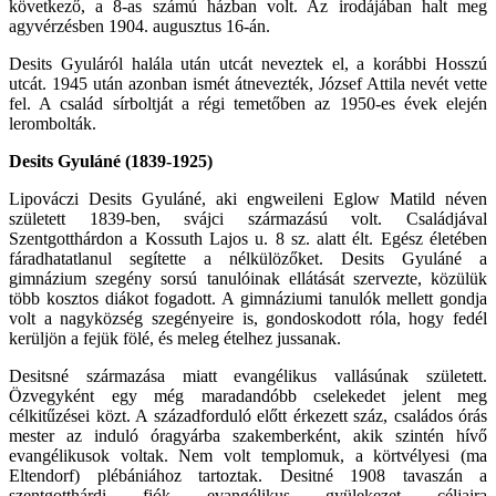
következő, a 8-as számú házban volt. Az irodájában halt meg
agyvérzésben 1904. augusztus 16-án.
Desits Gyuláról halála után utcát neveztek el, a korábbi Hosszú
utcát. 1945 után azonban ismét átnevezték, József Attila nevét vette
fel. A család sírboltját a régi temetőben az 1950-es évek elején
lerombolták.
Desits Gyuláné (1839-1925)
Lipováczi Desits Gyuláné, aki engweileni Eglow Matild néven
született 1839-ben, svájci származású volt. Családjával
Szentgotthárdon a Kossuth Lajos u. 8 sz. alatt élt. Egész életében
fáradhatatlanul segítette a nélkülözőket. Desits Gyuláné a
gimnázium szegény sorsú tanulóinak ellátását szervezte, közülük
több kosztos diákot fogadott. A gimnáziumi tanulók mellett gondja
volt a nagyközség szegényeire is, gondoskodott róla, hogy fedél
kerüljön a fejük fölé, és meleg ételhez jussanak.
Desitsné származása miatt evangélikus vallásúnak született.
Özvegyként egy még maradandóbb cselekedet jelent meg
célkitűzései közt. A századforduló előtt érkezett száz, családos órás
mester az induló óragyárba szakemberként, akik szintén hívő
evangélikusok voltak. Nem volt templomuk, a körtvélyesi (ma
Eltendorf) plébániához tartoztak. Desitné 1908 tavaszán a
szentgotthárdi fiók evangélikus gyülekezet céljaira