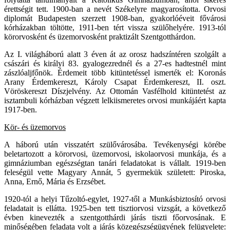
érettségit tett. 1900-ban a nevét Székelyre magyarosította. Orvosi
diplomát Budapesten szerzett 1908-ban, gyakorlóéveit fővárosi
kórházakban töltötte, 1911-ben tért vissza szülőhelyére. 1913-tól
körorvosként és üzemorvosként praktizált Szentgotthárdon.
Az I. világháború alatt 3 éven át az orosz hadszíntéren szolgált a
császári és királyi 83. gyalogezrednél és a 27-es hadtestnél mint
zászlóaljfőnök. Érdemeit több kitüntetéssel ismerték el: Koronás
Arany Érdemkereszt, Károly Csapat Érdemkereszt, II. oszt.
Vöröskereszt Díszjelvény. Az Ottomán Vasfélhold kitüntetést az
isztambuli kórházban végzett lelkiismeretes orvosi munkájáért kapta
1917-ben.
Kör- és üzemorvos
A háború után visszatért szülővárosába. Tevékenységi körébe
beletartozott a körorvosi, üzemorvosi, iskolaorvosi munkája, és a
gimnáziumban egészségtan tanári feladatokat is vállalt. 1919-ben
feleségül vette Magyary Annát, 5 gyermekük született: Piroska,
Anna, Ernő, Mária és Erzsébet.
1920-tól a helyi Tűzoltó-egylet, 1927-től a Munkásbiztosító orvosi
feladatait is ellátta. 1925-ben tett tisztiorvosi vizsgát, a következő
évben kinevezték a szentgotthárdi járás tiszti főorvosának. E
minőségében feladata volt a járás közegészségügyének felügyelete: