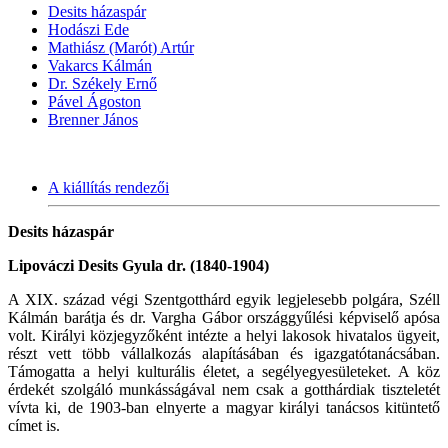
Desits házaspár
Hodászi Ede
Mathiász (Marót) Artúr
Vakarcs Kálmán
Dr. Székely Ernő
Pável Ágoston
Brenner János
A kiállítás rendezői
Desits házaspár
Lipováczi Desits Gyula dr. (1840-1904)
A XIX. század végi Szentgotthárd egyik legjelesebb polgára, Széll
Kálmán barátja és dr. Vargha Gábor országgyűlési képviselő apósa
volt. Királyi közjegyzőként intézte a helyi lakosok hivatalos ügyeit,
részt vett több vállalkozás alapításában és igazgatótanácsában.
Támogatta a helyi kulturális életet, a segélyegyesületeket. A köz
érdekét szolgáló munkásságával nem csak a gotthárdiak tiszteletét
vívta ki, de 1903-ban elnyerte a magyar királyi tanácsos kitüntető
címet is.