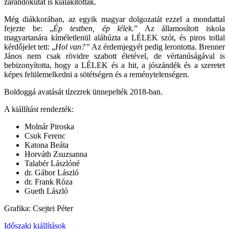
zarándokutat is kialakítottak.
Még diákkorában, az egyik magyar dolgozatát ezzel a mondattal
fejezte be: „
Ép testben, ép lélek.
” Az államosított iskola
magyartanára kíméletlenül aláhúzta a LÉLEK szót, és piros tollal
kérdőjelet tett: „
Hol van?”
Az érdemjegyét pedig lerontotta. Brenner
János nem csak rövidre szabott életével, de vértanúságával is
bebizonyította, hogy a LÉLEK és a hit, a jószándék és a szeretet
képes felülemelkedni a sötétségen és a reménytelenségen.
Boldoggá avatását tízezrek ünnepelték 2018-ban.
A kiállítást rendezték:
Molnár Piroska
Csuk Ferenc
Katona Beáta
Horváth Zsuzsanna
Talabér Lászlóné
dr. Gábor László
dr. Frank Róza
Gueth László
Grafika: Csejtei Péter
Időszaki kiállítások