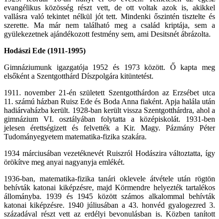
evangélikus közösség részt vett, de ott voltak azok is, akikkel
vallásra való tekintet nélkül jót tett. Mindenki őszintén tisztelte és
szerette. Ma már nem található meg a család kriptája, sem a
gyülekezetnek ajándékozott festmény sem, ami Desitsnét ábrázolta.
Hodászi Ede (1911-1995)
Gimnáziumunk igazgatója 1952 és 1973 között. Ő kapta meg
elsőként a Szentgotthárd Díszpolgára kitüntetést.
1911. november 21-én született Szentgotthárdon az Erzsébet utca
11. számú házban Ruisz Ede és Boda Anna fiaként. Apja halála után
hadiárvaházba került. 1928-ban került vissza Szentgotthárdra, ahol a
gimnázium VI. osztályában folytatta a középiskolát. 1931-ben
jelesen érettségizett és felvették a Kir. Magy. Pázmány Péter
Tudományegyetem matematika-fizika szakára.
1934 márciusában vezetéknevét Ruiszról Hodászira változtatta, így
örökítve meg anyai nagyanyja emlékét.
1936-ban, matematika-fizika tanári oklevele átvétele után rögtön
behívták katonai kiképzésre, majd Körmendre helyezték tartalékos
állományba. 1939 és 1945 között számos alkalommal behívták
katonai kiképzésre. 1940 júliusában a 43. honvéd gyalogezred 3.
századával részt vett az erdélyi bevonulásban is. Közben tanított