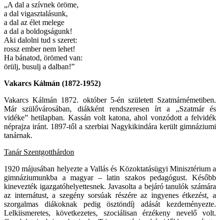
„A dal a szívnek öröme,
a dal vigasztalásunk,
a dal az élet melege
a dal a boldogságunk!
Aki dalolni tud s szeret:
rossz ember nem lehet!
Ha bánatod, örömed van:
örülj, busulj a dalban!”
Vakarcs Kálmán (1872-1952)
Vakarcs Kálmán 1872. október 5-én született Szatmárnémetiben.
Már szülővárosában, diákként rendszeresen írt a „Szatmár és
vidéke” hetilapban. Kassán volt katona, ahol vonzódott a felvidék
néprajza iránt. 1897-től a szerbiai Nagykikindára került gimnáziumi
tanárnak.
Tanár Szentgotthárdon
1920 májusában helyezte a Vallás és Közoktatásügyi Minisztérium a
gimnáziumunkba a magyar – latin szakos pedagógust. Később
kinevezték igazgatóhelyettesnek. Javasolta a bejáró tanulók számára
az internátust, a szegény sorsúak részére az ingyenes étkezést, a
szorgalmas diákoknak pedig ösztöndíj adását kezdeményezte.
Lelkiismeretes, következetes, szociálisan érzékeny nevelő volt.