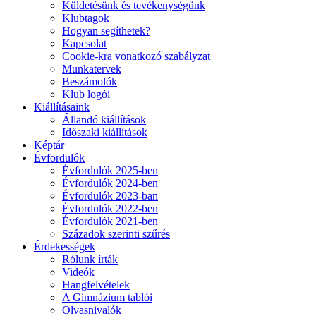
Küldetésünk és tevékenységünk
Klubtagok
Hogyan segíthetek?
Kapcsolat
Cookie-kra vonatkozó szabályzat
Munkatervek
Beszámolók
Klub logói
Kiállításaink
Állandó kiállítások
Időszaki kiállítások
Képtár
Évfordulók
Évfordulók 2025-ben
Évfordulók 2024-ben
Évfordulók 2023-ban
Évfordulók 2022-ben
Évfordulók 2021-ben
Századok szerinti szűrés
Érdekességek
Rólunk írták
Videók
Hangfelvételek
A Gimnázium tablói
Olvasnivalók