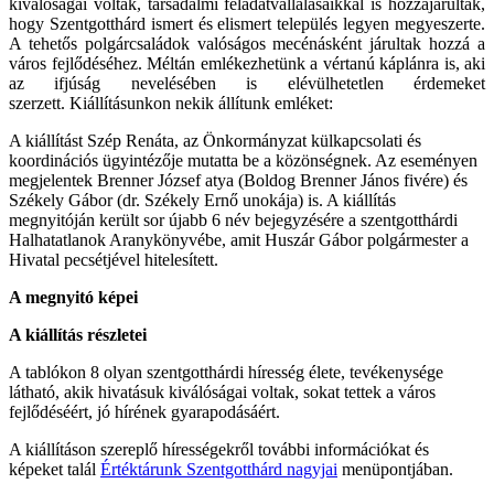
kiválóságai voltak, társadalmi feladatvállalásaikkal is hozzájárultak,
hogy Szentgotthárd ismert és elismert település legyen megyeszerte.
A tehetős polgárcsaládok valóságos mecénásként járultak hozzá a
város fejlődéséhez. Méltán emlékezhetünk a vértanú káplánra is, aki
az ifjúság nevelésében is elévülhetetlen érdemeket
szerzett. Kiállításunkon nekik állítunk emléket:
A kiállítást Szép Renáta, az Önkormányzat külkapcsolati és
koordinációs ügyintézője mutatta be a közönségnek. Az eseményen
megjelentek Brenner József atya (Boldog Brenner János fivére) és
Székely Gábor (dr. Székely Ernő unokája) is. A kiállítás
megnyitóján került sor újabb 6 név bejegyzésére a szentgotthárdi
Halhatatlanok Aranykönyvébe, amit Huszár Gábor polgármester a
Hivatal pecsétjével hitelesített.
A megnyitó képei
A kiállítás részletei
A tablókon 8 olyan szentgotthárdi híresség élete, tevékenysége
látható, akik hivatásuk kiválóságai voltak, sokat tettek a város
fejlődéséért, jó hírének gyarapodásáért.
A kiállításon szereplő hírességekről további információkat és
képeket talál
Értéktárunk Szentgotthárd nagyjai
menüpontjában.