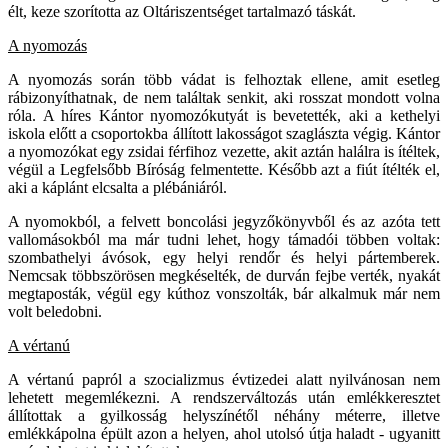
élt, keze szorította az Oltáriszentséget tartalmazó táskát.
A nyomozás
A nyomozás során több vádat is felhoztak ellene, amit esetleg
rábizonyíthatnak, de nem találtak senkit, aki rosszat mondott volna
róla. A híres Kántor nyomozókutyát is bevetették, aki a kethelyi
iskola előtt a csoportokba állított lakosságot szaglászta végig. Kántor
a nyomozókat egy zsidai férfihoz vezette, akit aztán halálra is ítéltek,
végül a Legfelsőbb Bíróság felmentette. Később azt a fiút ítélték el,
aki a káplánt elcsalta a plébániáról.
A nyomokból, a felvett boncolási jegyzőkönyvből és az azóta tett
vallomásokból ma már tudni lehet, hogy támadói többen voltak:
szombathelyi ávósok, egy helyi rendőr és helyi pártemberek.
Nemcsak többszörösen megkéselték, de durván fejbe verték, nyakát
megtaposták, végül egy kúthoz vonszolták, bár alkalmuk már nem
volt beledobni.
A vértanú
A vértanú papról a szocializmus évtizedei alatt nyilvánosan nem
lehetett megemlékezni. A rendszerváltozás után emlékkeresztet
állítottak a gyilkosság helyszínétől néhány méterre, illetve
emlékkápolna épült azon a helyen, ahol utolsó útja haladt - ugyanitt