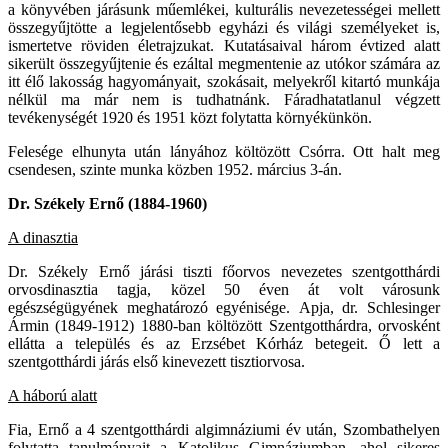
a könyvében járásunk műemlékei, kulturális nevezetességei mellett
összegyűjtötte a legjelentősebb egyházi és világi személyeket is,
ismertetve röviden életrajzukat. Kutatásaival három évtized alatt
sikerült összegyűjtenie és ezáltal megmentenie az utókor számára az
itt élő lakosság hagyományait, szokásait, melyekről kitartó munkája
nélkül ma már nem is tudhatnánk. Fáradhatatlanul végzett
tevékenységét 1920 és 1951 közt folytatta környékünkön.
Felesége elhunyta után lányához költözött Csórra. Ott halt meg
csendesen, szinte munka közben 1952. március 3-án.
Dr. Székely Ernő (1884-1960)
A dinasztia
Dr. Székely Ernő járási tiszti főorvos nevezetes szentgotthárdi
orvosdinasztia tagja, közel 50 éven át volt városunk
egészségügyének meghatározó egyénisége. Apja, dr. Schlesinger
Ármin (1849-1912) 1880-ban költözött Szentgotthárdra, orvosként
ellátta a település és az Erzsébet Kórház betegeit. Ő lett a
szentgotthárdi járás első kinevezett tisztiorvosa.
A háború alatt
Fia, Ernő a 4 szentgotthárdi algimnáziumi év után, Szombathelyen
folytatta tanulmányait a Katolikus Gimnáziumban, ahol sikeres