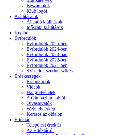
Munkatervek
Beszámolók
Klub logói
Kiállításaink
Állandó kiállítások
Időszaki kiállítások
Képtár
Évfordulók
Évfordulók 2025-ben
Évfordulók 2024-ben
Évfordulók 2023-ban
Évfordulók 2022-ben
Évfordulók 2021-ben
Századok szerinti szűrés
Érdekességek
Rólunk írták
Videók
Hangfelvételek
A Gimnázium tablói
Olvasnivalók
Webhelytérkép
Keresés az oldalon
Értéktár
Települési értéktár
Az Értéktárról