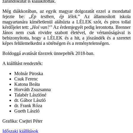
zarándokutat is kialakítottak.
Még diákkorában, az egyik magyar dolgozatát ezzel a mondattal
fejezte be: „
Ép testben, ép lélek.
” Az államosított iskola
magyartanára kíméletlenül aláhúzta a LÉLEK szót, és piros tollal
kérdőjelet tett: „
Hol van?”
Az érdemjegyét pedig lerontotta. Brenner
János nem csak rövidre szabott életével, de vértanúságával is
bebizonyította, hogy a LÉLEK és a hit, a jószándék és a szeretet
képes felülemelkedni a sötétségen és a reménytelenségen.
Boldoggá avatását tízezrek ünnepelték 2018-ban.
A kiállítást rendezték:
Molnár Piroska
Csuk Ferenc
Katona Beáta
Horváth Zsuzsanna
Talabér Lászlóné
dr. Gábor László
dr. Frank Róza
Gueth László
Grafika: Csejtei Péter
Időszaki kiállítások