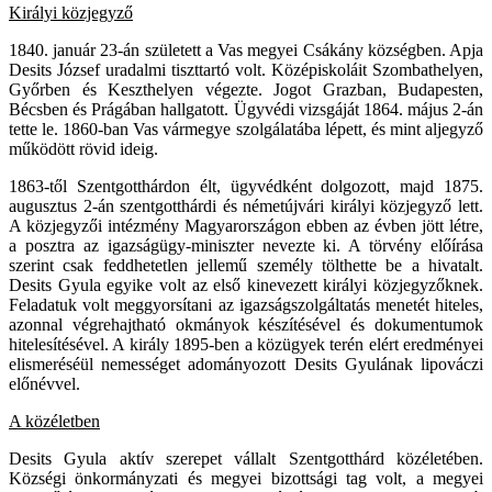
Királyi közjegyző
1840. január 23-án született a Vas megyei Csákány községben. Apja
Desits József uradalmi tiszttartó volt. Középiskoláit Szombathelyen,
Győrben és Keszthelyen végezte. Jogot Grazban, Budapesten,
Bécsben és Prágában hallgatott. Ügyvédi vizsgáját 1864. május 2-án
tette le. 1860-ban Vas vármegye szolgálatába lépett, és mint aljegyző
működött rövid ideig.
1863-től Szentgotthárdon élt, ügyvédként dolgozott, majd 1875.
augusztus 2-án szentgotthárdi és németújvári királyi közjegyző lett.
A közjegyzői intézmény Magyarországon ebben az évben jött létre,
a posztra az igazságügy-miniszter nevezte ki. A törvény előírása
szerint csak feddhetetlen jellemű személy tölthette be a hivatalt.
Desits Gyula egyike volt az első kinevezett királyi közjegyzőknek.
Feladatuk volt meggyorsítani az igazságszolgáltatás menetét hiteles,
azonnal végrehajtható okmányok készítésével és dokumentumok
hitelesítésével. A király 1895-ben a közügyek terén elért eredményei
elismeréséül nemességet adományozott Desits Gyulának lipováczi
előnévvel.
A közéletben
Desits Gyula aktív szerepet vállalt Szentgotthárd közéletében.
Községi önkormányzati és megyei bizottsági tag volt, a megyei