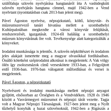
szülőfaluja szlovén nyelvjárása hangtanáról írta A vashidegkúti
szlovén nyelvjárás hangtana címmel, majd 1942-ben a Vend
nyelvtant (nyomtatásban csak 2013-ban jelent meg).
Pável Ágoston nyelvész, néprajzkutató, költő, könyvtár- és
múzeumszervező tanári hivatása mellett a szombathelyi
Kultúrpalotában megkezdte a városi könyvtár felújítását,
rendszerezését, igazgatását. 1924-től haláláig a szombathelyi
múzeum könyvtárának őre volt. Tevékenysége alatt kategorizálták a
könyveket.
Irodalmi munkássága is jelentős. A szlovén népköltészet és irodalom
jeles alakjait ismertette meg a magyar olvasókkal fordításaiban.
Önálló kötetként szépirodalmi alkotásai is megjelentek: A Vak völgy
ölén így zsolozsmázok című verseskötete 1933-ban, a Felgyújtott
erdő 1936-ban. 1976-ban válogatott műfordításai és versei is
megjelentek.
Pável Ágoston, a néprajzkutató
Nyelvészeti és irodalmi munkássága mellett néprajzi anyagot
gyűjtött, elsősorban az Őrségben és a Vendvidéken. 1928 és 1946
között a Vasvármegyei múzeumot és néprajzi tárát vezette. Tagja
volt a Magyar Néprajzi Társaságnak. 1927-ben jelent meg a Nyílt
tűzhelyű konyhák a hazai szlovénoknál, 1942-ben a Rigászás a