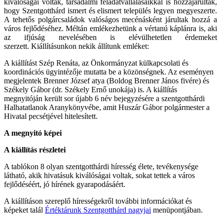
kiválóságai voltak, társadalmi feladatvállalásaikkal is hozzájárultak,
hogy Szentgotthárd ismert és elismert település legyen megyeszerte.
A tehetős polgárcsaládok valóságos mecénásként járultak hozzá a
város fejlődéséhez. Méltán emlékezhetünk a vértanú káplánra is, aki
az ifjúság nevelésében is elévülhetetlen érdemeket
szerzett. Kiállításunkon nekik állítunk emléket:
A kiállítást Szép Renáta, az Önkormányzat külkapcsolati és
koordinációs ügyintézője mutatta be a közönségnek. Az eseményen
megjelentek Brenner József atya (Boldog Brenner János fivére) és
Székely Gábor (dr. Székely Ernő unokája) is. A kiállítás
megnyitóján került sor újabb 6 név bejegyzésére a szentgotthárdi
Halhatatlanok Aranykönyvébe, amit Huszár Gábor polgármester a
Hivatal pecsétjével hitelesített.
A megnyitó képei
A kiállítás részletei
A tablókon 8 olyan szentgotthárdi híresség élete, tevékenysége
látható, akik hivatásuk kiválóságai voltak, sokat tettek a város
fejlődéséért, jó hírének gyarapodásáért.
A kiállításon szereplő hírességekről további információkat és
képeket talál
Értéktárunk Szentgotthárd nagyjai
menüpontjában.