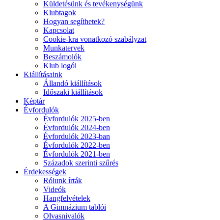
Küldetésünk és tevékenységünk
Klubtagok
Hogyan segíthetek?
Kapcsolat
Cookie-kra vonatkozó szabályzat
Munkatervek
Beszámolók
Klub logói
Kiállításaink
Állandó kiállítások
Időszaki kiállítások
Képtár
Évfordulók
Évfordulók 2025-ben
Évfordulók 2024-ben
Évfordulók 2023-ban
Évfordulók 2022-ben
Évfordulók 2021-ben
Századok szerinti szűrés
Érdekességek
Rólunk írták
Videók
Hangfelvételek
A Gimnázium tablói
Olvasnivalók