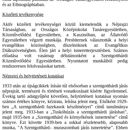
és az Ethnográphiaban.
Közéleti tevékenysége
Aktív közéleti tevékenységei közül kiemelendik a Néprajzi
Társaságban, az Országos Középiskolai Tanáregyesületben,
Közművelődési Egyesületben, a Kaszinóban, az Állatvédő
Egyesületben végzett munkája. Presbiternek választották a helyi
evangélikus közösségben, díszelnöknek az Evangélikus
Diákszövetségben. Élen járt a helyi ismeretterjesztésben. Számos
előadása volt vasárnap délutánonként a Szentgotthárdi
Közművelődési Egyesületben. Nyomtatott munkáiból pedig
rendszeresen felolvasásokat tartott.
Néprajzi és helytörténeti kutatásai
1933 után az újságcikkek írásán túl elsősorban a szentgotthárdi járás
néprajzát, természeti és történeti vonatkozásait kísérte figyelemmel.
Évekig tartó adatgyűjtést követően, helytörténeti kutatásai nyomán
számos értékes könyve, kézirata, leírása jelent meg. Elsőként 1929-
ben „A szentgotthárdi fazekasok készítményei” című tanulmánya
jelent meg. 1933-ban a „Tuskóhúzás a szentgotthárdi járásban”,
majd 1935-ben a „Szentgotthárd és környékének ismertetése” című
könyve. Ezt követte 1939-ben a sokkal részletesebb, alaposabb
munka, "A Szentgotthárd– muraszombati járás ismertetése”. Ebben