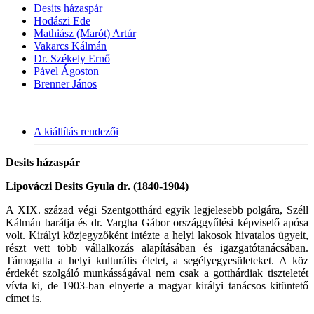
Desits házaspár
Hodászi Ede
Mathiász (Marót) Artúr
Vakarcs Kálmán
Dr. Székely Ernő
Pável Ágoston
Brenner János
A kiállítás rendezői
Desits házaspár
Lipováczi Desits Gyula dr. (1840-1904)
A XIX. század végi Szentgotthárd egyik legjelesebb polgára, Széll
Kálmán barátja és dr. Vargha Gábor országgyűlési képviselő apósa
volt. Királyi közjegyzőként intézte a helyi lakosok hivatalos ügyeit,
részt vett több vállalkozás alapításában és igazgatótanácsában.
Támogatta a helyi kulturális életet, a segélyegyesületeket. A köz
érdekét szolgáló munkásságával nem csak a gotthárdiak tiszteletét
vívta ki, de 1903-ban elnyerte a magyar királyi tanácsos kitüntető
címet is.