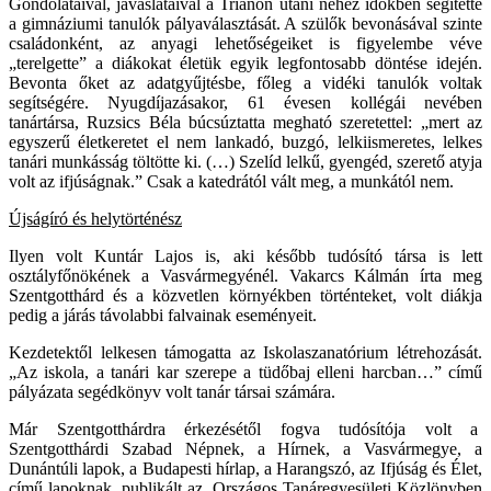
Gondolataival, javaslataival a Trianon utáni nehéz időkben segítette
a gimnáziumi tanulók pályaválasztását. A szülők bevonásával szinte
családonként, az anyagi lehetőségeiket is figyelembe véve
„terelgette” a diákokat életük egyik legfontosabb döntése idején.
Bevonta őket az adatgyűjtésbe, főleg a vidéki tanulók voltak
segítségére. Nyugdíjazásakor, 61 évesen kollégái nevében
tanártársa, Ruzsics Béla búcsúztatta megható szeretettel: „mert az
egyszerű életkeretet el nem lankadó, buzgó, lelkiismeretes, lelkes
tanári munkásság töltötte ki. (…) Szelíd lelkű, gyengéd, szerető atyja
volt az ifjúságnak.” Csak a katedrától vált meg, a munkától nem.
Újságíró és helytörténész
Ilyen volt Kuntár Lajos is, aki később tudósító társa is lett
osztályfőnökének a Vasvármegyénél. Vakarcs Kálmán írta meg
Szentgotthárd és a közvetlen környékben történteket, volt diákja
pedig a járás távolabbi falvainak eseményeit.
Kezdetektől lelkesen támogatta az Iskolaszanatórium létrehozását.
„Az iskola, a tanári kar szerepe a tüdőbaj elleni harcban…” című
pályázata segédkönyv volt tanár társai számára.
Már Szentgotthárdra érkezésétől fogva tudósítója volt a
Szentgotthárdi Szabad Népnek, a Hírnek, a Vasvármegye, a
Dunántúli lapok, a Budapesti hírlap, a Harangszó, az Ifjúság és Élet,
című lapoknak, publikált az Országos Tanáregyesületi Közlönyben