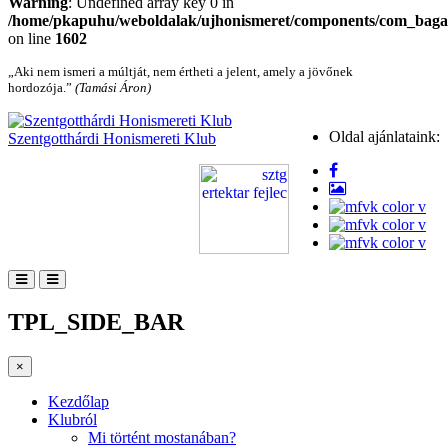
Warning
: Undefined array key 0 in
/home/pkapuhu/weboldalak/ujhonismeret/components/com_bagall
on line
1602
„Aki nem ismeri a múltját, nem értheti a jelent, amely a jövőnek
hordozója.”
(Tamási Áron)
Oldal ajánlataink:
Szentgotthárdi Honismereti Klub
TPL_SIDE_BAR
×
Kezdőlap
Klubról
Mi történt mostanában?