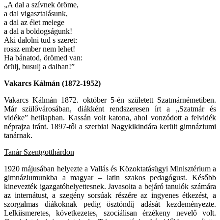
„A dal a szívnek öröme,
a dal vigasztalásunk,
a dal az élet melege
a dal a boldogságunk!
Aki dalolni tud s szeret:
rossz ember nem lehet!
Ha bánatod, örömed van:
örülj, busulj a dalban!”
Vakarcs Kálmán (1872-1952)
Vakarcs Kálmán 1872. október 5-én született Szatmárnémetiben.
Már szülővárosában, diákként rendszeresen írt a „Szatmár és
vidéke” hetilapban. Kassán volt katona, ahol vonzódott a felvidék
néprajza iránt. 1897-től a szerbiai Nagykikindára került gimnáziumi
tanárnak.
Tanár Szentgotthárdon
1920 májusában helyezte a Vallás és Közoktatásügyi Minisztérium a
gimnáziumunkba a magyar – latin szakos pedagógust. Később
kinevezték igazgatóhelyettesnek. Javasolta a bejáró tanulók számára
az internátust, a szegény sorsúak részére az ingyenes étkezést, a
szorgalmas diákoknak pedig ösztöndíj adását kezdeményezte.
Lelkiismeretes, következetes, szociálisan érzékeny nevelő volt.