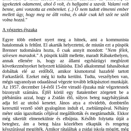
igyekeztek odamenni, ahol ő volt, és hallgatni a szavát. Valami volt
benne, ami vonzotta az embereket. (..) Ő nem tudott elmenni ember
mellett úgy, hogy meg ne állt volna, és akár csak két szót ne szólt
volna hozzá.
"
A végzetes éjszaka
Egyre több embert nyert meg a hitnek, ami a kommunista
hatalomnak is feltűnt. El akarták helyeztetni, de miután ezt a püspök
Brenner tudomására hozta, ő csak annyit mondott: "
Nem félek,
szívesen maradok
." A püspök kiállt mellette, maradt Rábakethelyen,
annak ellenére is, hogy az állami egyházügyi megbízott
következményeket helyezett kilátásba. Első alkalommal fahasábokat
dobáltak elé az erdőből, amikor kismotorral hazafelé tartott
Farkasfáról. Ezeket még ki tudta kerülni. Tudta, veszélyben van,
mégis ugyanolyan odaadással végezte tovább lelkipásztori munkáját.
Az 1957. december 14-éről 15-ére virradó éjszaka már végzetesnek
bizonyult számára. Éjfél körül egy fiatalember zörgetett be a
plébániára azzal, hogy a Zsidán élő, súlyos beteg nagybátyjának
adja fel az utolsó kenetet. János atya a rövidebb, dombtetőn
keresztül vezető sötét gyalogúton indult el, zseblámpával. Néhány
méter után igazoltatás céljával megállították és megtámadták. Ekkor
még sikerült elmenekülnie és elbújnia. Később folytatta útját a
beteghez, ám a beteg háza közelében elkapták és rengeteg
késszúrással megölték. Amikor rátaláltak a zsidai iskola mögött, még