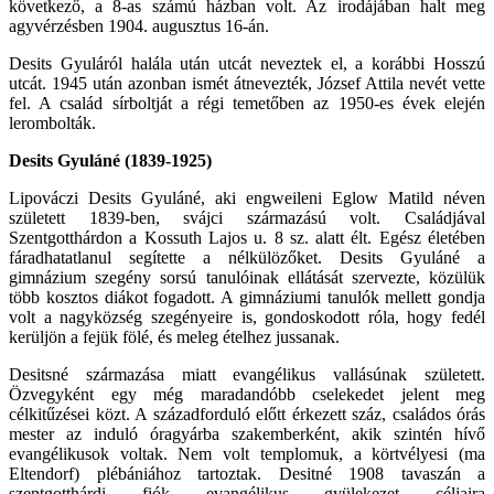
következő, a 8-as számú házban volt. Az irodájában halt meg
agyvérzésben 1904. augusztus 16-án.
Desits Gyuláról halála után utcát neveztek el, a korábbi Hosszú
utcát. 1945 után azonban ismét átnevezték, József Attila nevét vette
fel. A család sírboltját a régi temetőben az 1950-es évek elején
lerombolták.
Desits Gyuláné (1839-1925)
Lipováczi Desits Gyuláné, aki engweileni Eglow Matild néven
született 1839-ben, svájci származású volt. Családjával
Szentgotthárdon a Kossuth Lajos u. 8 sz. alatt élt. Egész életében
fáradhatatlanul segítette a nélkülözőket. Desits Gyuláné a
gimnázium szegény sorsú tanulóinak ellátását szervezte, közülük
több kosztos diákot fogadott. A gimnáziumi tanulók mellett gondja
volt a nagyközség szegényeire is, gondoskodott róla, hogy fedél
kerüljön a fejük fölé, és meleg ételhez jussanak.
Desitsné származása miatt evangélikus vallásúnak született.
Özvegyként egy még maradandóbb cselekedet jelent meg
célkitűzései közt. A századforduló előtt érkezett száz, családos órás
mester az induló óragyárba szakemberként, akik szintén hívő
evangélikusok voltak. Nem volt templomuk, a körtvélyesi (ma
Eltendorf) plébániához tartoztak. Desitné 1908 tavaszán a
szentgotthárdi fiók evangélikus gyülekezet céljaira