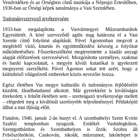
Vendvidéken és az Őrségben című munkája a Néprajzi Értesítőben,
1936-ban az Őrségi képek tanulmánya a Vasi Szemlében.
Tudományszervező tevékenysége
1933-ban megalapította a Vasvármegyei Múzeumbarátok
Egyesületét. A köré szerveződő agilis mag határozta el a Vasi
Szemle című folyóirat alapítását. Pável Ágostonban megvolt a
megfelelő vízió, kitartás és együttműködési készség a folyóirat
működtetéséhez. Főszerkesztőként megteremtette a kiadás anyagi
alapját előfizetések szervezésével. Mozgósította személyes, szakmai
és baráti kapcsolatait, s megyén kívüli kutatókat is igyekezett
megnyerni szerzőként. Pável Ágoston sokat tett azért, hogy a
különböző világnézetű embereket közös nevezőre hozza.
Egész életében Vas megye kulturális és tudományos fejlődéséért
küzdött, fáradhatatlanul alkotott. Már gyerekként is kiválóságra
törekedett, s felnőtt életében sem – szerteágazó tevékenysége mellett
– elégedett meg a kiválónál szerényebb teljesítménnyel. Példaképül
állhat a mai ifjúság előtt.
Fiatalon, 1946. január 2-án hunyt el. A szombathelyi Szent Kvirin
Szalézi templomban nyugszik. Emlékét Vashidegkúton,
Szentgotthárdon és Szombathelyen is őrzik. Szobra áll
Felsőszölnökön, Cankován, iskolát, múzeumot, lakótelepet is