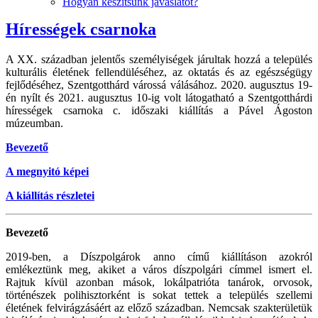
Hogyan készítsünk javaslatot?
Hírességek csarnoka
A XX. században jelentős személyiségek járultak hozzá a település
kulturális életének fellendüléséhez, az oktatás és az egészségügy
fejlődéséhez, Szentgotthárd várossá válásához. 2020. augusztus 19-
én nyílt és 2021. augusztus 10-ig volt látogatható a Szentgotthárdi
hírességek csarnoka c. időszaki kiállítás a Pável Ágoston
múzeumban.
Bevezető
A megnyitó képei
A kiállítás részletei
Bevezető
2019-ben, a Díszpolgárok anno című kiállításon azokról
emlékeztünk meg, akiket a város díszpolgári címmel ismert el.
Rajtuk kívül azonban mások, lokálpatrióta tanárok, orvosok,
történészek polihisztorként is sokat tettek a település szellemi
életének felvirágzásáért az előző században. Nemcsak szakterületük