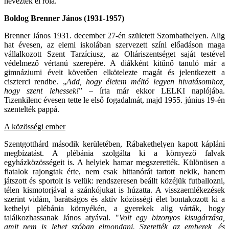
neveztek el róla.
Boldog Brenner János (1931-1957)
Brenner János 1931. december 27-én született Szombathelyen. Alig
hat évesen, az elemi iskolában szervezett színi előadáson maga
vállalkozott Szent Tarzíciusz, az Oltáriszentséget saját testével
védelmező vértanú szerepére. A diákként kitűnő tanuló már a
gimnáziumi éveit követően elkötelezte magát és jelentkezett a
ciszterci rendbe. „
Add, hogy életem méltó legyen hivatásomhoz,
hogy szent lehessek!
” – írta már ekkor LELKI naplójába.
Tizenkilenc évesen tette le első fogadalmát, majd 1955. június 19-én
szentelték pappá.
A közösségi ember
Szentgotthárd második kerületében, Rábakethelyen kapott kápláni
megbízatást. A plébánia szolgálta ki a környező falvak
egyházközösségeit is. A helyiek hamar megszerették. Különösen a
fiatalok rajongtak érte, nem csak hittanórát tartott nekik, hanem
játszott és sportolt is velük: rendszeresen beállt közéjük futballozni,
télen kismotorjával a szánkójukat is húzatta. A visszaemlékezések
szerint vidám, barátságos és aktív közösségi élet bontakozott ki a
kethelyi plébánia környékén, a gyerekek alig várták, hogy
találkozhassanak János atyával. "
Volt egy bizonyos kisugárzása,
amit nem is lehet szóban elmondani. Szerették az emberek, és