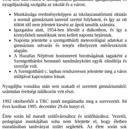
nyugdíjazásáig szolgálta az iskolát és a várost.
Munkássága eredményeképpen az iskolaszanatóriumi oktatás
a normál gimnáziumi tanrend szerint folyhatott, és így az ott
töltött idő nem jelentett kiesést az ápolt tanulók számára.
Igazgatása alatt, 1954-ben létesült a diákotthon, és így a
környékbeli tanulóknak nem kellett naponta bejárniuk.
Naponta jelentette a szentgotthárdi meteorológiai adatokat a
gimnázium udvarán és tetején elhelyezett mérőeszközök
alapján.
A Hazafias Népfront honismereti bizottságának tagjaként a
Szentgotthárdot bemutató tanulmánykötet egyik elindítója és
szerzője volt.
A Szentgotthárd c. lapban rendszeresen jelentette meg a város
múltjával kapcsolatos írásait.
Nyugdíjba vonulása után sem szakadt el szeretett gimnáziumától:
számtalan érettségi találkozón vett részt.
1992 októberétől a TBC ismét megtámadta meg a szervezetét. 84
éves korában 1995. december 29-én hunyt el.
Élete során hű maradt szülővárosához és szülőházához. Vezetői,
pedagógiai munkájában soha nem felejtette el, hogy életben
maradásában tanítványai szülei segítették. Az élete során sok