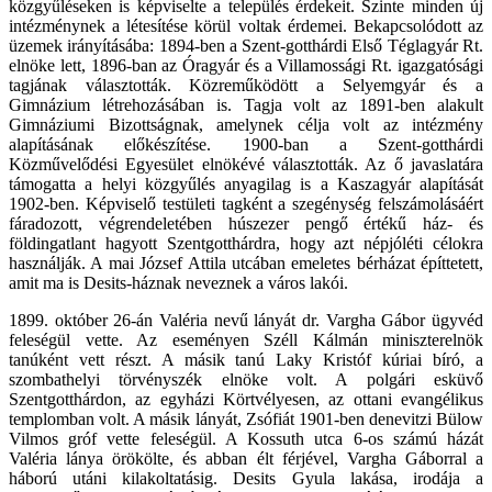
közgyűléseken is képviselte a település érdekeit. Szinte minden új
intézménynek a létesítése körül voltak érdemei. Bekapcsolódott az
üzemek irányításába: 1894-ben a Szent-gotthárdi Első Téglagyár Rt.
elnöke lett, 1896-ban az Óragyár és a Villamossági Rt. igazgatósági
tagjának választották. Közreműködött a Selyemgyár és a
Gimnázium létrehozásában is. Tagja volt az 1891-ben alakult
Gimnáziumi Bizottságnak, amelynek célja volt az intézmény
alapításának előkészítése. 1900-ban a Szent-gotthárdi
Közművelődési Egyesület elnökévé választották. Az ő javaslatára
támogatta a helyi közgyűlés anyagilag is a Kaszagyár alapítását
1902-ben. Képviselő testületi tagként a szegénység felszámolásáért
fáradozott, végrendeletében húszezer pengő értékű ház- és
földingatlant hagyott Szentgotthárdra, hogy azt népjóléti célokra
használják. A mai József Attila utcában emeletes bérházat építtetett,
amit ma is Desits-háznak neveznek a város lakói.
1899. október 26-án Valéria nevű lányát dr. Vargha Gábor ügyvéd
feleségül vette. Az eseményen Széll Kálmán miniszterelnök
tanúként vett részt. A másik tanú Laky Kristóf kúriai bíró, a
szombathelyi törvényszék elnöke volt. A polgári esküvő
Szentgotthárdon, az egyházi Körtvélyesen, az ottani evangélikus
templomban volt. A másik lányát, Zsófiát 1901-ben denevitzi Bülow
Vilmos gróf vette feleségül. A Kossuth utca 6-os számú házát
Valéria lánya örökölte, és abban élt férjével, Vargha Gáborral a
háború utáni kilakoltatásig. Desits Gyula lakása, irodája a