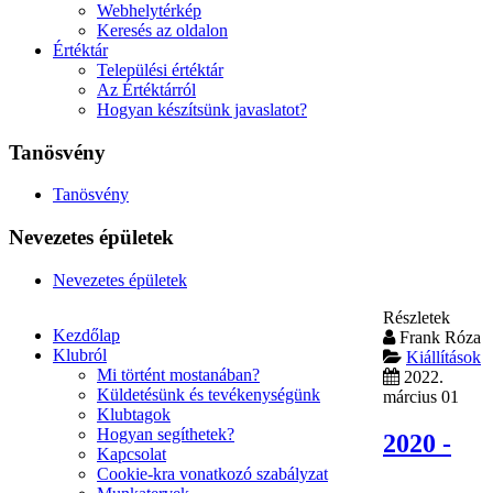
Webhelytérkép
Keresés az oldalon
Értéktár
Települési értéktár
Az Értéktárról
Hogyan készítsünk javaslatot?
Tanösvény
Tanösvény
Nevezetes épületek
Nevezetes épületek
Részletek
Kezdőlap
Frank Róza
Klubról
Kiállítások
Mi történt mostanában?
2022.
Küldetésünk és tevékenységünk
március 01
Klubtagok
Hogyan segíthetek?
2020 -
Kapcsolat
Cookie-kra vonatkozó szabályzat