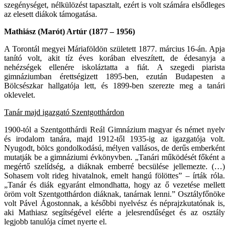
szegénységet, nélkülözést tapasztalt, ezért is volt számára elsődleges
az elesett diákok támogatása.
Mathiász (Marót) Artúr (1877 – 1956)
A Torontál megyei Máriaföldön született 1877. március 16-án. Apja
tanító volt, akit tíz éves korában elveszített, de édesanyja a
nehézségek ellenére iskoláztatta a fiát. A szegedi piarista
gimnáziumban érettségizett 1895-ben, ezután Budapesten a
Bölcsészkar hallgatója lett, és 1899-ben szerezte meg a tanári
oklevelet.
Tanár majd igazgató Szentgotthárdon
1900-tól a Szentgotthárdi Reál Gimnázium magyar és német nyelv
és irodalom tanára, majd 1912-től 1935-ig az igazgatója volt.
Nyugodt, bölcs gondolkodású, mélyen vallásos, de derűs emberként
mutatják be a gimnáziumi évkönyvben. „Tanári működését főként a
megértő szelídség, a diáknak emberré becsülése jellemezte. (…)
Sohasem volt rideg hivatalnok, emelt hangú fölöttes” – írták róla.
„Tanár és diák egyaránt elmondhatta, hogy az ő vezetése mellett
öröm volt Szentgotthárdon diáknak, tanárnak lenni.” Osztályfőnöke
volt Pável Ágostonnak, a későbbi nyelvész és néprajzkutatónak is,
aki Mathiasz segítségével elérte a jelesrendűséget és az osztály
legjobb tanulója címet nyerte el.