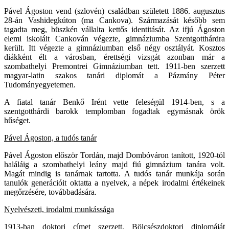
Pável Ágoston vend (szlovén) családban született 1886. augusztus
28-án Vashidegkúton (ma Cankova). Származását később sem
tagadta meg, büszkén vállalta kettős identitását. Az ifjú Ágoston
elemi iskoláit Cankován végezte, gimnáziumba Szentgotthárdra
került. Itt végezte a gimnáziumban első négy osztályát. Kosztos
diákként élt a városban, érettségi vizsgát azonban már a
szombathelyi Premontrei Gimnáziumban tett. 1911-ben szerzett
magyar-latin szakos tanári diplomát a Pázmány Péter
Tudományegyetemen.
A fiatal tanár Benkő Irént vette feleségül 1914-ben, s a
szentgotthárdi barokk templomban fogadtak egymásnak örök
hűséget.
Pável Ágoston, a tudós tanár
Pável Ágoston először Tordán, majd Dombóváron tanított, 1920-tól
haláláig a szombathelyi leány majd fiú gimnázium tanára volt.
Magát mindig is tanárnak tartotta. A tudós tanár munkája során
tanulók generációit oktatta a nyelvek, a népek irodalmi értékeinek
megőrzésére, továbbadására.
Nyelvészeti, irodalmi munkássága
1913-ban doktori címet szerzett. Bölcsészdoktori diplomáját