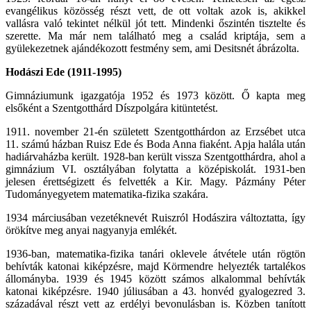
evangélikus közösség részt vett, de ott voltak azok is, akikkel
vallásra való tekintet nélkül jót tett. Mindenki őszintén tisztelte és
szerette. Ma már nem található meg a család kriptája, sem a
gyülekezetnek ajándékozott festmény sem, ami Desitsnét ábrázolta.
Hodászi Ede (1911-1995)
Gimnáziumunk igazgatója 1952 és 1973 között. Ő kapta meg
elsőként a Szentgotthárd Díszpolgára kitüntetést.
1911. november 21-én született Szentgotthárdon az Erzsébet utca
11. számú házban Ruisz Ede és Boda Anna fiaként. Apja halála után
hadiárvaházba került. 1928-ban került vissza Szentgotthárdra, ahol a
gimnázium VI. osztályában folytatta a középiskolát. 1931-ben
jelesen érettségizett és felvették a Kir. Magy. Pázmány Péter
Tudományegyetem matematika-fizika szakára.
1934 márciusában vezetéknevét Ruiszról Hodászira változtatta, így
örökítve meg anyai nagyanyja emlékét.
1936-ban, matematika-fizika tanári oklevele átvétele után rögtön
behívták katonai kiképzésre, majd Körmendre helyezték tartalékos
állományba. 1939 és 1945 között számos alkalommal behívták
katonai kiképzésre. 1940 júliusában a 43. honvéd gyalogezred 3.
századával részt vett az erdélyi bevonulásban is. Közben tanított