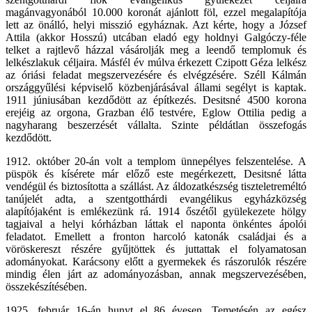
magánvagyonából 10.000 koronát ajánlott föl, ezzel megalapítója
lett az önálló, helyi misszió egyháznak. Azt kérte, hogy a József
Attila (akkor Hosszú) utcában eladó egy holdnyi Galgóczy-féle
telket a rajtlevő házzal vásárolják meg a leendő templomuk és
lelkészlakuk céljaira. Másfél év múlva érkezett Czipott Géza lelkész
az óriási feladat megszervezésére és elvégzésére. Széll Kálmán
országgyűlési képviselő közbenjárásával állami segélyt is kaptak.
1911 júniusában kezdődött az építkezés. Desitsné 4500 korona
erejéig az orgona, Grazban élő testvére, Eglow Ottilia pedig a
nagyharang beszerzését vállalta. Szinte példátlan összefogás
kezdődött.
1912. október 20-án volt a templom ünnepélyes felszentelése. A
püspök és kísérete már előző este megérkezett, Desitsné látta
vendégül és biztosította a szállást. Az áldozatkészség tiszteletreméltó
tanújelét adta, a szentgotthárdi evangélikus egyházközség
alapítójaként is emlékezünk rá. 1914 őszétől gyülekezete hölgy
tagjaival a helyi kórházban láttak el naponta önkéntes ápolói
feladatot. Emellett a fronton harcoló katonák családjai és a
vöröskereszt részére gyűjtöttek és juttattak el folyamatosan
adományokat. Karácsony előtt a gyermekek és rászorulók részére
mindig élen járt az adományozásban, annak megszervezésében,
összekészítésében.
1925. február 16-án hunyt el 86 évesen. Temetésén az egész