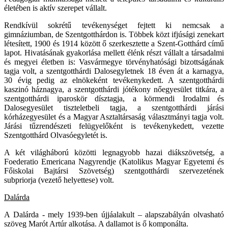
életében is aktív szerepet vállalt.
Rendkívül sokrétű tevékenységet fejtett ki nemcsak a
gimnáziumban, de Szentgotthárdon is. Többek közt ifjúsági zenekart
létesített, 1900 és 1914 között ő szerkesztette a Szent-Gotthárd című
lapot. Hivatásának gyakorlása mellett élénk részt vállalt a társadalmi
és megyei életben is: Vasvármegye törvényhatósági bizottságának
tagja volt, a szentgotthárdi Dalosegyletnek 18 éven át a karnagya,
30 évig pedig az elnökeként tevékenykedett. A szentgotthárdi
kaszinó háznagya, a szentgotthárdi jótékony nőegyesület titkára, a
szentgotthárdi iparoskör dísztagja, a körmendi Irodalmi és
Dalosegyesület tiszteletbeli tagja, a szentgotthárdi járási
kórházegyesület és a Magyar Asztaltársaság választmányi tagja volt.
Járási tűzrendészeti felügyelőként is tevékenykedett, vezette
Szentgotthárd Olvasóegyletét is.
A két világháború közötti legnagyobb hazai diákszövetség, a
Foederatio Emericana Nagyrendje (Katolikus Magyar Egyetemi és
Főiskolai Bajtársi Szövetség) szentgotthárdi szervezetének
subpriorja (vezető helyettese) volt.
Dalárda
A Dalárda - mely 1939-ben újjáalakult – alapszabályán olvasható
szöveg Marót Artúr alkotása. A dallamot is ő komponálta.