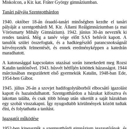
Miskolcon, a Kir. kat. Fráter György gimnáziumban.
Tanári pályája Szentgotthárdon
1940. október 18-án óraadó-tanári minőségben kezdte el tanári
pályáját a szentgotthárdi M. Kir. Állami Reálgimnáziumban (a mai
Vörösmarty Mihály Gimnázium). 1942. június 30-án nevezték ki
rendes tanárrá. Még a tanév vége előtt SAS behívót kapott. A
tanulók szülei összefogtak, és a hadkiegészítő parancsnokságnál
kérvényezték felmentését, és ennek eredményképpen a katedrán
maradhatott.
A katonasággal kapcsolatos utazásai során ismerkedett meg Rozsi
Katalin tanítónővel. 1943. húsvét hétfőjén kötöttek házasságot. 1944
márciusában megszületett első gyermekük Katalin, 1948-ban Ede,
1954-ben Gábor.
1945. július 26-án a szovjet hadifogolytáborból elbocsátó igazolást
kapott és hazaindulhatott. Szentgotthárdon a házukat kifosztva és
lakottan találta, és csak több hónap után sikerült a saját házukban
egy szobát visszakapni. Így nyugodtabb körülmények között tudtak
élni, és folytathatta a tanítást.
Igazgatói működése
1952-ben kinevezték a szentgotthárdi gimnázium igazgatójának, és