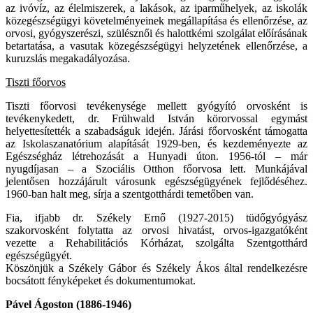
az ivóvíz, az élelmiszerek, a lakások, az iparműhelyek, az iskolák
közegészségügyi követelményeinek megállapítása és ellenőrzése, az
orvosi, gyógyszerészi, szülésznői és halottkémi szolgálat előírásának
betartatása, a vasutak közegészségügyi helyzetének ellenőrzése, a
kuruzslás megakadályozása.
Tiszti főorvos
Tiszti főorvosi tevékenysége mellett gyógyító orvosként is
tevékenykedett, dr. Frühwald István körorvossal egymást
helyettesítették a szabadságuk idején. Járási főorvosként támogatta
az Iskolaszanatórium alapítását 1929-ben, és kezdeményezte az
Egészségház létrehozását a Hunyadi úton. 1956-tól – már
nyugdíjasan – a Szociális Otthon főorvosa lett. Munkájával
jelentősen hozzájárult városunk egészségügyének fejlődéséhez.
1960-ban halt meg, sírja a szentgotthárdi temetőben van.
Fia, ifjabb dr. Székely Ernő (1927-2015) tüdőgyógyász
szakorvosként folytatta az orvosi hivatást, orvos-igazgatóként
vezette a Rehabilitációs Kórházat, szolgálta Szentgotthárd
egészségügyét.
Köszönjük a Székely Gábor és Székely Ákos által rendelkezésre
bocsátott fényképeket és dokumentumokat.
Pável Ágoston (1886-1946)