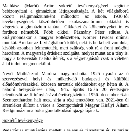
Mathiász (Marót) Artúr sokrétű tevékenységével segítette
bebizonyítani a gimnázium létjogosultságát. A két világháború
között reálgimnáziumként működött az iskola, 1930-tól
tevékenységének köszönhetően iskolaszanatóriumi oktatást is
végeztek a gimnázium tanárai. Cikkeket és költeményeket írt és
fordított németből. Főbb cikkei: Pázmány Péter stílusa, A
királymondakör a magyar költészetben, Körner Tivadar drámai
munkái. Amikor az I. világháború kitört, neki is be kellett vonulnia,
később azonban felmentették, mert szükség volt rá a front mögötti
harctéren. A magyarság érdekeit szolgálta, melyet mutat az a tény is,
hogy a bolsevisták halálra ítélték, s a végrehajtástól csak a véletlen
által tudott megmenekülni.
Nevét Mathiászról Marótra magyarosította. 1925 nyarán az ő
szervezésével helyi és műkedvelő budapesti és külföldi
előadóművészekkel közösen tartottak előadásokat egy héten át. A
háború befejeződése után, 1945. április 16-án 20 érettségire
jelentkezőt az ő irányításával érettségiztettek. 1956. december 6-án
Szentgotthárdon halt meg, sírja a régi temetőben van. 2021-ben új
síremléket állított a város a Szentgotthárdi Magyar Királyi Állami
Reálgimnáziuma bölcs gondolkodású igazgatójának.
Sokrétű tevékenysége
Pedagógiai munkássága mellett a település társadalmi és kulturális