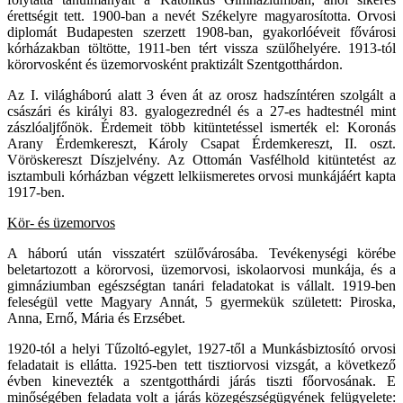
érettségit tett. 1900-ban a nevét Székelyre magyarosította. Orvosi
diplomát Budapesten szerzett 1908-ban, gyakorlóéveit fővárosi
kórházakban töltötte, 1911-ben tért vissza szülőhelyére. 1913-tól
körorvosként és üzemorvosként praktizált Szentgotthárdon.
Az I. világháború alatt 3 éven át az orosz hadszíntéren szolgált a
császári és királyi 83. gyalogezrednél és a 27-es hadtestnél mint
zászlóaljfőnök. Érdemeit több kitüntetéssel ismerték el: Koronás
Arany Érdemkereszt, Károly Csapat Érdemkereszt, II. oszt.
Vöröskereszt Díszjelvény. Az Ottomán Vasfélhold kitüntetést az
isztambuli kórházban végzett lelkiismeretes orvosi munkájáért kapta
1917-ben.
Kör- és üzemorvos
A háború után visszatért szülővárosába. Tevékenységi körébe
beletartozott a körorvosi, üzemorvosi, iskolaorvosi munkája, és a
gimnáziumban egészségtan tanári feladatokat is vállalt. 1919-ben
feleségül vette Magyary Annát, 5 gyermekük született: Piroska,
Anna, Ernő, Mária és Erzsébet.
1920-tól a helyi Tűzoltó-egylet, 1927-től a Munkásbiztosító orvosi
feladatait is ellátta. 1925-ben tett tisztiorvosi vizsgát, a következő
évben kinevezték a szentgotthárdi járás tiszti főorvosának. E
minőségében feladata volt a járás közegészségügyének felügyelete: