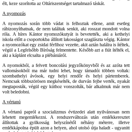
élt, keze szorította az Oltáriszentséget tartalmazó táskát.
A nyomozás
A nyomozás során több vádat is felhoztak ellene, amit esetleg
rábizonyíthatnak, de nem találtak senkit, aki rosszat mondott volna
róla. A híres Kántor nyomozókutyát is bevetették, aki a kethelyi
iskola előtt a csoportokba állított lakosságot szaglászta végig. Kántor
a nyomozókat egy zsidai férfihoz vezette, akit aztán halálra is ítéltek,
végül a Legfelsőbb Bíróság felmentette. Később azt a fiút ítélték el,
aki a káplánt elcsalta a plébániáról.
A nyomokból, a felvett boncolási jegyzőkönyvből és az azóta tett
vallomásokból ma már tudni lehet, hogy támadói többen voltak:
szombathelyi ávósok, egy helyi rendőr és helyi pártemberek.
Nemcsak többszörösen megkéselték, de durván fejbe verték, nyakát
megtaposták, végül egy kúthoz vonszolták, bár alkalmuk már nem
volt beledobni.
A vértanú
A vértanú papról a szocializmus évtizedei alatt nyilvánosan nem
lehetett megemlékezni. A rendszerváltozás után emlékkeresztet
állítottak a gyilkosság helyszínétől néhány méterre, illetve
emlékkápolna épült azon a helyen, ahol utolsó útja haladt - ugyanitt