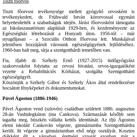
Tiszti főorvos
Tiszti főorvosi tevékenysége mellett gyógyító orvosként is
tevékenykedett, dr. Frühwald István körorvossal egymást
helyettesítették a szabadságuk idején. Járási főorvosként támogatta
az Iskolaszanatórium alapítását 1929-ben, és kezdeményezte az
Egészségház létrehozását a Hunyadi úton. 1956-tól – már
nyugdíjasan – a Szociális Otthon főorvosa lett. Munkájával
jelentősen hozzájárult városunk egészségügyének fejlődéséhez.
1960-ban halt meg, sírja a szentgotthárdi temetőben van.
Fia, ifjabb dr. Székely Ernő (1927-2015) tüdőgyógyász
szakorvosként folytatta az orvosi hivatást, orvos-igazgatóként
vezette a Rehabilitációs Kórházat, szolgálta Szentgotthárd
egészségügyét.
Köszönjük a Székely Gábor és Székely Ákos által rendelkezésre
bocsátott fényképeket és dokumentumokat.
Pável Ágoston (1886-1946)
Pável Ágoston vend (szlovén) családban született 1886. augusztus
28-án Vashidegkúton (ma Cankova). Származását később sem
tagadta meg, büszkén vállalta kettős identitását. Az ifjú Ágoston
elemi iskoláit Cankován végezte, gimnáziumba Szentgotthárdra
került. Itt végezte a gimnáziumban első négy osztályát. Kosztos
diákként élt a városban, érettségi vizsgát azonban már a