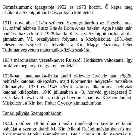
Gimnáziumunk igazgatója 1952 és 1973 között. Ő kapta meg
elsőként a Szentgotthárd Díszpolgára kitüntetést.
1911. november 21-én született Szentgotthárdon az Erzsébet utca
11. számú házban Ruisz Ede és Boda Anna fiaként. Apja halála után
hadiárvaházba került. 1928-ban került vissza Szentgotthárdra, ahol a
gimnázium VI. osztályában folytatta a középiskolát. 1931-ben
jelesen érettségizett és felvették a Kir. Magy. Pázmány Péter
Tudományegyetem matematika-fizika szakára.
1934 márciusában vezetéknevét Ruiszról Hodászira változtatta, így
örökítve meg anyai nagyanyja emlékét.
1936-ban, matematika-fizika tanári oklevele átvétele után rögtön
behívták katonai kiképzésre, majd Körmendre helyezték tartalékos
állományba. 1939 és 1945 között számos alkalommal behívták
katonai kiképzésre. 1940 júliusában a 43. honvéd gyalogezred 3.
századával részt vett az erdélyi bevonulásban is. Közben tanított
Miskolcon, a Kir. kat. Fráter György gimnáziumban.
Tanári pályája Szentgotthárdon
1940. október 18-án óraadó-tanári minőségben kezdte el tanári
pályáját a szentgotthárdi M. Kir. Állami Reálgimnáziumban (a mai
Vörösmarty Mihály Gimnázium). 1942. június 30-án nevezték ki