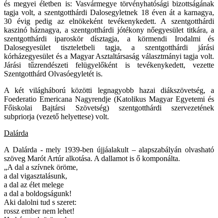
és megyei életben is: Vasvármegye törvényhatósági bizottságának
tagja volt, a szentgotthárdi Dalosegyletnek 18 éven át a karnagya,
30 évig pedig az elnökeként tevékenykedett. A szentgotthárdi
kaszinó háznagya, a szentgotthárdi jótékony nőegyesület titkára, a
szentgotthárdi iparoskör dísztagja, a körmendi Irodalmi és
Dalosegyesület tiszteletbeli tagja, a szentgotthárdi járási
kórházegyesület és a Magyar Asztaltársaság választmányi tagja volt.
Járási tűzrendészeti felügyelőként is tevékenykedett, vezette
Szentgotthárd Olvasóegyletét is.
A két világháború közötti legnagyobb hazai diákszövetség, a
Foederatio Emericana Nagyrendje (Katolikus Magyar Egyetemi és
Főiskolai Bajtársi Szövetség) szentgotthárdi szervezetének
subpriorja (vezető helyettese) volt.
Dalárda
A Dalárda - mely 1939-ben újjáalakult – alapszabályán olvasható
szöveg Marót Artúr alkotása. A dallamot is ő komponálta.
„A dal a szívnek öröme,
a dal vigasztalásunk,
a dal az élet melege
a dal a boldogságunk!
Aki dalolni tud s szeret:
rossz ember nem lehet!