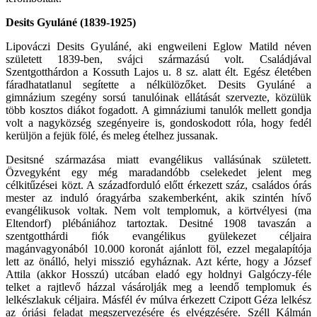
Desits Gyuláné (1839-1925)
Lipováczi Desits Gyuláné, aki engweileni Eglow Matild néven
született 1839-ben, svájci származású volt. Családjával
Szentgotthárdon a Kossuth Lajos u. 8 sz. alatt élt. Egész életében
fáradhatatlanul segítette a nélkülözőket. Desits Gyuláné a
gimnázium szegény sorsú tanulóinak ellátását szervezte, közülük
több kosztos diákot fogadott. A gimnáziumi tanulók mellett gondja
volt a nagyközség szegényeire is, gondoskodott róla, hogy fedél
kerüljön a fejük fölé, és meleg ételhez jussanak.
Desitsné származása miatt evangélikus vallásúnak született.
Özvegyként egy még maradandóbb cselekedet jelent meg
célkitűzései közt. A századforduló előtt érkezett száz, családos órás
mester az induló óragyárba szakemberként, akik szintén hívő
evangélikusok voltak. Nem volt templomuk, a körtvélyesi (ma
Eltendorf) plébániához tartoztak. Desitné 1908 tavaszán a
szentgotthárdi fiók evangélikus gyülekezet céljaira
magánvagyonából 10.000 koronát ajánlott föl, ezzel megalapítója
lett az önálló, helyi misszió egyháznak. Azt kérte, hogy a József
Attila (akkor Hosszú) utcában eladó egy holdnyi Galgóczy-féle
telket a rajtlevő házzal vásárolják meg a leendő templomuk és
lelkészlakuk céljaira. Másfél év múlva érkezett Czipott Géza lelkész
az óriási feladat megszervezésére és elvégzésére. Széll Kálmán