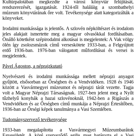
Kultúrpalotában megkezdte a városi könyvtár felújítását,
rendszerezését, igazgatását. 1924-től haláláig a szombathelyi
múzeum könyvtárának őre volt. Tevékenysége alatt kategorizálták a
könyveket.
Irodalmi munkássága is jelentős. A szlovén népköltészet és irodalom
jeles alakjait ismertette meg a magyar olvasókkal fordításaiban.
Önálló kötetként szépirodalmi alkotásai is megjelentek: A Vak völgy
ölén így zsolozsmázok című verseskötete 1933-ban, a Felgyújtott
erdő 1936-ban. 1976-ban válogatott műfordításai és versei is
megjelentek.
Pável Ágoston, a néprajzkutató
Nyelvészeti és irodalmi munkássága mellett néprajzi anyagot
gyűjtött, elsősorban az Őrségben és a Vendvidéken. 1928 és 1946
között a Vasvármegyei múzeumot és néprajzi tárát vezette. Tagja
volt a Magyar Néprajzi Társaságnak. 1927-ben jelent meg a Nyílt
tűzhelyű konyhák a hazai szlovénoknál, 1942-ben a Rigászás a
Vendvidéken és az Őrségben című munkája a Néprajzi Értesítőben,
1936-ban az Őrségi képek tanulmánya a Vasi Szemlében.
Tudományszervező tevékenysége
1933-ban megalapította a Vasvármegyei Múzeumbarátok
Egyesületét. A köré szerveződő agilis mag határozta el a Vasi