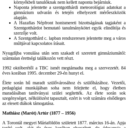
környékbeli tanulóknak nem kellett naponta bejárniuk.
Naponta jelentette a szentgotthárdi meteorológiai adatokat a
gimnázium udvarán és tetején elhelyezett mérőeszközök
alapján.
A Hazafias Népfront honismereti bizottságának tagjaként a
Szentgotthárdot bemutató tanulmánykötet egyik elindítója és
szerzője volt.
A Szentgotthárd c. lapban rendszeresen jelentette meg a város
múltjával kapcsolatos írásait.
Nyugdíjba vonulása után sem szakadt el szeretett gimnáziumától:
számtalan érettségi találkozón vett részt.
1992 októberétől a TBC ismét megtámadta meg a szervezetét. 84
éves korában 1995. december 29-én hunyt el.
Élete során hű maradt szülővárosához és szülőházához. Vezetői,
pedagógiai munkájában soha nem felejtette el, hogy életben
maradásában tanítványai szülei segítették. Az élete során sok
szegénységet, nélkülözést tapasztalt, ezért is volt számára elsődleges
az elesett diákok támogatása.
Mathiász (Marót) Artúr (1877 – 1956)
A Torontál megyei Máriaföldön született 1877. március 16-án. Apja
tanító volt, akit tíz éves korában elveszített, de édesanyja a