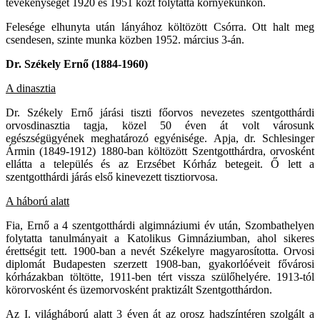
tevékenységét 1920 és 1951 közt folytatta környékünkön.
Felesége elhunyta után lányához költözött Csórra. Ott halt meg
csendesen, szinte munka közben 1952. március 3-án.
Dr. Székely Ernő (1884-1960)
A dinasztia
Dr. Székely Ernő járási tiszti főorvos nevezetes szentgotthárdi
orvosdinasztia tagja, közel 50 éven át volt városunk
egészségügyének meghatározó egyénisége. Apja, dr. Schlesinger
Ármin (1849-1912) 1880-ban költözött Szentgotthárdra, orvosként
ellátta a település és az Erzsébet Kórház betegeit. Ő lett a
szentgotthárdi járás első kinevezett tisztiorvosa.
A háború alatt
Fia, Ernő a 4 szentgotthárdi algimnáziumi év után, Szombathelyen
folytatta tanulmányait a Katolikus Gimnáziumban, ahol sikeres
érettségit tett. 1900-ban a nevét Székelyre magyarosította. Orvosi
diplomát Budapesten szerzett 1908-ban, gyakorlóéveit fővárosi
kórházakban töltötte, 1911-ben tért vissza szülőhelyére. 1913-tól
körorvosként és üzemorvosként praktizált Szentgotthárdon.
Az I. világháború alatt 3 éven át az orosz hadszíntéren szolgált a