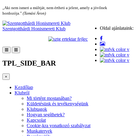
„Aki nem ismeri a múltját, nem értheti a jelent, amely a jövőnek
hordozója.”
(Tamási Áron)
Oldal ajánlataink:
Szentgotthárdi Honismereti Klub
TPL_SIDE_BAR
×
Kezdőlap
Klubról
Mi történt mostanában?
Küldetésünk és tevékenységünk
Klubtagok
Hogyan segíthetek?
Kapcsolat
Cookie-kra vonatkozó szabályzat
Munkatervek