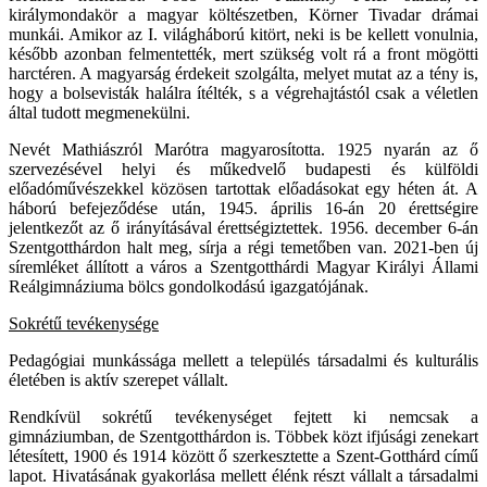
királymondakör a magyar költészetben, Körner Tivadar drámai
munkái. Amikor az I. világháború kitört, neki is be kellett vonulnia,
később azonban felmentették, mert szükség volt rá a front mögötti
harctéren. A magyarság érdekeit szolgálta, melyet mutat az a tény is,
hogy a bolsevisták halálra ítélték, s a végrehajtástól csak a véletlen
által tudott megmenekülni.
Nevét Mathiászról Marótra magyarosította. 1925 nyarán az ő
szervezésével helyi és műkedvelő budapesti és külföldi
előadóművészekkel közösen tartottak előadásokat egy héten át. A
háború befejeződése után, 1945. április 16-án 20 érettségire
jelentkezőt az ő irányításával érettségiztettek. 1956. december 6-án
Szentgotthárdon halt meg, sírja a régi temetőben van. 2021-ben új
síremléket állított a város a Szentgotthárdi Magyar Királyi Állami
Reálgimnáziuma bölcs gondolkodású igazgatójának.
Sokrétű tevékenysége
Pedagógiai munkássága mellett a település társadalmi és kulturális
életében is aktív szerepet vállalt.
Rendkívül sokrétű tevékenységet fejtett ki nemcsak a
gimnáziumban, de Szentgotthárdon is. Többek közt ifjúsági zenekart
létesített, 1900 és 1914 között ő szerkesztette a Szent-Gotthárd című
lapot. Hivatásának gyakorlása mellett élénk részt vállalt a társadalmi