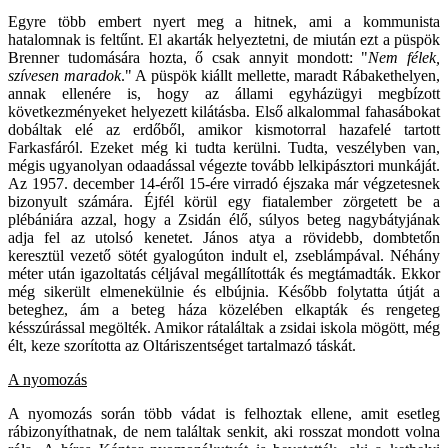
Egyre több embert nyert meg a hitnek, ami a kommunista
hatalomnak is feltűnt. El akarták helyeztetni, de miután ezt a püspök
Brenner tudomására hozta, ő csak annyit mondott: "
Nem félek,
szívesen maradok
." A püspök kiállt mellette, maradt Rábakethelyen,
annak ellenére is, hogy az állami egyházügyi megbízott
következményeket helyezett kilátásba. Első alkalommal fahasábokat
dobáltak elé az erdőből, amikor kismotorral hazafelé tartott
Farkasfáról. Ezeket még ki tudta kerülni. Tudta, veszélyben van,
mégis ugyanolyan odaadással végezte tovább lelkipásztori munkáját.
Az 1957. december 14-éről 15-ére virradó éjszaka már végzetesnek
bizonyult számára. Éjfél körül egy fiatalember zörgetett be a
plébániára azzal, hogy a Zsidán élő, súlyos beteg nagybátyjának
adja fel az utolsó kenetet. János atya a rövidebb, dombtetőn
keresztül vezető sötét gyalogúton indult el, zseblámpával. Néhány
méter után igazoltatás céljával megállították és megtámadták. Ekkor
még sikerült elmenekülnie és elbújnia. Később folytatta útját a
beteghez, ám a beteg háza közelében elkapták és rengeteg
késszúrással megölték. Amikor rátaláltak a zsidai iskola mögött, még
élt, keze szorította az Oltáriszentséget tartalmazó táskát.
A nyomozás
A nyomozás során több vádat is felhoztak ellene, amit esetleg
rábizonyíthatnak, de nem találtak senkit, aki rosszat mondott volna