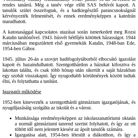
rendes tanárrá. Még a tanév vége előtt SAS behívót kapott. A
tanulók szülei összefogtak, és a hadkiegészítő parancsnokságnál
kérvényezték felmentését, és ennek eredményképpen a katedrán
maradhatott.
A katonasággal kapcsolatos utazásai során ismerkedett meg Rozsi
Katalin tanítónővel. 1943. húsvét hétfőjén kötöttek házasságot. 1944
márciusában megszületett első gyermekük Katalin, 1948-ban Ede,
1954-ben Gábor.
1945. július 26-án a szovjet hadifogolytáborból elbocsátó igazolást
kapott és hazaindulhatott. Szentgotthárdon a házukat kifosztva és
lakottan találta, és csak több hónap után sikerült a saját házukban
egy szobát visszakapni. Így nyugodtabb körülmények között tudtak
élni, és folytathatta a tanítást.
Igazgatói működése
1952-ben kinevezték a szentgotthárdi gimnázium igazgatójának, és
nyugdíjazásáig szolgálta az iskolát és a várost.
Munkássága eredményeképpen az iskolaszanatóriumi oktatás
a normál gimnáziumi tanrend szerint folyhatott, és így az ott
töltött idő nem jelentett kiesést az ápolt tanulók számára.
Igazgatása alatt, 1954-ben létesült a diákotthon, és így a