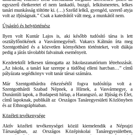
egyszerű életkeretet el nem lankadó, buzgó, lelkiismeretes, lelkes
tanári munkásság töltötte ki. (…) Szelíd lelkű, gyengéd, szerető atyja
volt az ifjúságnak.” Csak a katedrától vált meg, a munkától nem.
Újságíró és helytörténész
Ilyen volt Kuntár Lajos is, aki később tudósító társa is lett
osztályfőnökének a Vasvármegyénél. Vakarcs Kálmán írta meg
Szentgotthárd és a közvetlen környékben történteket, volt diákja
pedig a járás távolabbi falvainak eseményeit.
Kezdetektől lelkesen támogatta az Iskolaszanatórium létrehozását.
„Az iskola, a tanári kar szerepe a tüdőbaj elleni harcban…” című
pályázata segédkönyv volt tanár társai számára.
Már Szentgotthárdra érkezésétől fogva tudósítója volt a
Szentgotthárdi Szabad Népnek, a Hírnek, a Vasvármegye, a
Dunántúli lapok, a Budapesti hírlap, a Harangszó, az Ifjúság és Élet,
című lapoknak, publikált az Országos Tanáregyesületi Közlönyben
és az Ethnográphiaban.
Közéleti tevékenysége
Aktív közéleti tevékenységei közül kiemelendik a Néprajzi
Társaságban, az Országos Középiskolai Tanáregyesületben,