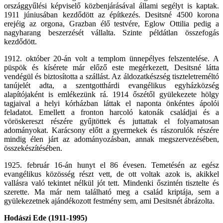
országgyűlési képviselő közbenjárásával állami segélyt is kaptak.
1911 júniusában kezdődött az építkezés. Desitsné 4500 korona
erejéig az orgona, Grazban élő testvére, Eglow Ottilia pedig a
nagyharang beszerzését vállalta. Szinte példátlan összefogás
kezdődött.
1912. október 20-án volt a templom ünnepélyes felszentelése. A
püspök és kísérete már előző este megérkezett, Desitsné látta
vendégül és biztosította a szállást. Az áldozatkészség tiszteletreméltó
tanújelét adta, a szentgotthárdi evangélikus egyházközség
alapítójaként is emlékezünk rá. 1914 őszétől gyülekezete hölgy
tagjaival a helyi kórházban láttak el naponta önkéntes ápolói
feladatot. Emellett a fronton harcoló katonák családjai és a
vöröskereszt részére gyűjtöttek és juttattak el folyamatosan
adományokat. Karácsony előtt a gyermekek és rászorulók részére
mindig élen járt az adományozásban, annak megszervezésében,
összekészítésében.
1925. február 16-án hunyt el 86 évesen. Temetésén az egész
evangélikus közösség részt vett, de ott voltak azok is, akikkel
vallásra való tekintet nélkül jót tett. Mindenki őszintén tisztelte és
szerette. Ma már nem található meg a család kriptája, sem a
gyülekezetnek ajándékozott festmény sem, ami Desitsnét ábrázolta.
Hodászi Ede (1911-1995)