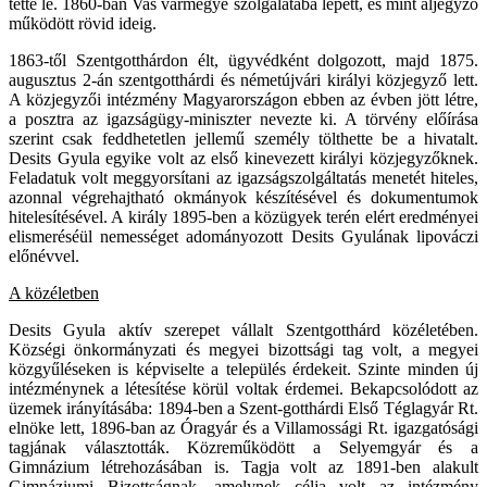
tette le. 1860-ban Vas vármegye szolgálatába lépett, és mint aljegyző
működött rövid ideig.
1863-től Szentgotthárdon élt, ügyvédként dolgozott, majd 1875.
augusztus 2-án szentgotthárdi és németújvári királyi közjegyző lett.
A közjegyzői intézmény Magyarországon ebben az évben jött létre,
a posztra az igazságügy-miniszter nevezte ki. A törvény előírása
szerint csak feddhetetlen jellemű személy tölthette be a hivatalt.
Desits Gyula egyike volt az első kinevezett királyi közjegyzőknek.
Feladatuk volt meggyorsítani az igazságszolgáltatás menetét hiteles,
azonnal végrehajtható okmányok készítésével és dokumentumok
hitelesítésével. A király 1895-ben a közügyek terén elért eredményei
elismeréséül nemességet adományozott Desits Gyulának lipováczi
előnévvel.
A közéletben
Desits Gyula aktív szerepet vállalt Szentgotthárd közéletében.
Községi önkormányzati és megyei bizottsági tag volt, a megyei
közgyűléseken is képviselte a település érdekeit. Szinte minden új
intézménynek a létesítése körül voltak érdemei. Bekapcsolódott az
üzemek irányításába: 1894-ben a Szent-gotthárdi Első Téglagyár Rt.
elnöke lett, 1896-ban az Óragyár és a Villamossági Rt. igazgatósági
tagjának választották. Közreműködött a Selyemgyár és a
Gimnázium létrehozásában is. Tagja volt az 1891-ben alakult
Gimnáziumi Bizottságnak, amelynek célja volt az intézmény