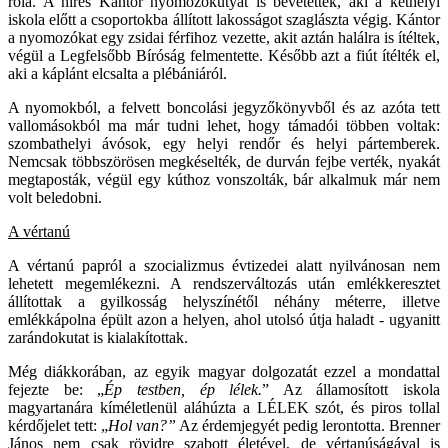
róla. A híres Kántor nyomozókutyát is bevetették, aki a kethelyi
iskola előtt a csoportokba állított lakosságot szaglászta végig. Kántor
a nyomozókat egy zsidai férfihoz vezette, akit aztán halálra is ítéltek,
végül a Legfelsőbb Bíróság felmentette. Később azt a fiút ítélték el,
aki a káplánt elcsalta a plébániáról.
A nyomokból, a felvett boncolási jegyzőkönyvből és az azóta tett
vallomásokból ma már tudni lehet, hogy támadói többen voltak:
szombathelyi ávósok, egy helyi rendőr és helyi pártemberek.
Nemcsak többszörösen megkéselték, de durván fejbe verték, nyakát
megtaposták, végül egy kúthoz vonszolták, bár alkalmuk már nem
volt beledobni.
A vértanú
A vértanú papról a szocializmus évtizedei alatt nyilvánosan nem
lehetett megemlékezni. A rendszerváltozás után emlékkeresztet
állítottak a gyilkosság helyszínétől néhány méterre, illetve
emlékkápolna épült azon a helyen, ahol utolsó útja haladt - ugyanitt
zarándokutat is kialakítottak.
Még diákkorában, az egyik magyar dolgozatát ezzel a mondattal
fejezte be: „
Ép testben, ép lélek.
” Az államosított iskola
magyartanára kíméletlenül aláhúzta a LÉLEK szót, és piros tollal
kérdőjelet tett: „
Hol van?”
Az érdemjegyét pedig lerontotta. Brenner
János nem csak rövidre szabott életével, de vértanúságával is