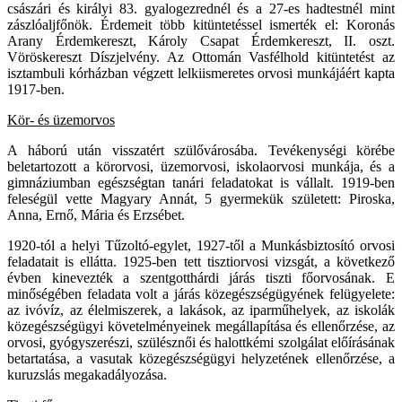
császári és királyi 83. gyalogezrednél és a 27-es hadtestnél mint
zászlóaljfőnök. Érdemeit több kitüntetéssel ismerték el: Koronás
Arany Érdemkereszt, Károly Csapat Érdemkereszt, II. oszt.
Vöröskereszt Díszjelvény. Az Ottomán Vasfélhold kitüntetést az
isztambuli kórházban végzett lelkiismeretes orvosi munkájáért kapta
1917-ben.
Kör- és üzemorvos
A háború után visszatért szülővárosába. Tevékenységi körébe
beletartozott a körorvosi, üzemorvosi, iskolaorvosi munkája, és a
gimnáziumban egészségtan tanári feladatokat is vállalt. 1919-ben
feleségül vette Magyary Annát, 5 gyermekük született: Piroska,
Anna, Ernő, Mária és Erzsébet.
1920-tól a helyi Tűzoltó-egylet, 1927-től a Munkásbiztosító orvosi
feladatait is ellátta. 1925-ben tett tisztiorvosi vizsgát, a következő
évben kinevezték a szentgotthárdi járás tiszti főorvosának. E
minőségében feladata volt a járás közegészségügyének felügyelete:
az ivóvíz, az élelmiszerek, a lakások, az iparműhelyek, az iskolák
közegészségügyi követelményeinek megállapítása és ellenőrzése, az
orvosi, gyógyszerészi, szülésznői és halottkémi szolgálat előírásának
betartatása, a vasutak közegészségügyi helyzetének ellenőrzése, a
kuruzslás megakadályozása.