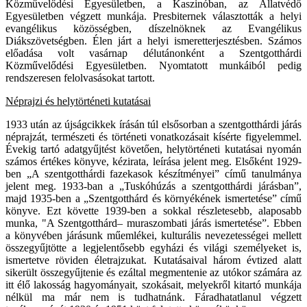
Közművelődési Egyesületben, a Kaszinóban, az Állatvédő
Egyesületben végzett munkája. Presbiternek választották a helyi
evangélikus közösségben, díszelnöknek az Evangélikus
Diákszövetségben. Élen járt a helyi ismeretterjesztésben. Számos
előadása volt vasárnap délutánonként a Szentgotthárdi
Közművelődési Egyesületben. Nyomtatott munkáiból pedig
rendszeresen felolvasásokat tartott.
Néprajzi és helytörténeti kutatásai
1933 után az újságcikkek írásán túl elsősorban a szentgotthárdi járás
néprajzát, természeti és történeti vonatkozásait kísérte figyelemmel.
Évekig tartó adatgyűjtést követően, helytörténeti kutatásai nyomán
számos értékes könyve, kézirata, leírása jelent meg. Elsőként 1929-
ben „A szentgotthárdi fazekasok készítményei” című tanulmánya
jelent meg. 1933-ban a „Tuskóhúzás a szentgotthárdi járásban”,
majd 1935-ben a „Szentgotthárd és környékének ismertetése” című
könyve. Ezt követte 1939-ben a sokkal részletesebb, alaposabb
munka, "A Szentgotthárd– muraszombati járás ismertetése”. Ebben
a könyvében járásunk műemlékei, kulturális nevezetességei mellett
összegyűjtötte a legjelentősebb egyházi és világi személyeket is,
ismertetve röviden életrajzukat. Kutatásaival három évtized alatt
sikerült összegyűjtenie és ezáltal megmentenie az utókor számára az
itt élő lakosság hagyományait, szokásait, melyekről kitartó munkája
nélkül ma már nem is tudhatnánk. Fáradhatatlanul végzett