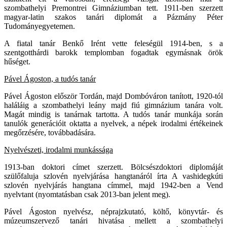
szombathelyi Premontrei Gimnáziumban tett. 1911-ben szerzett
magyar-latin szakos tanári diplomát a Pázmány Péter
Tudományegyetemen.
A fiatal tanár Benkő Irént vette feleségül 1914-ben, s a
szentgotthárdi barokk templomban fogadtak egymásnak örök
hűséget.
Pável Ágoston, a tudós tanár
Pável Ágoston először Tordán, majd Dombóváron tanított, 1920-tól
haláláig a szombathelyi leány majd fiú gimnázium tanára volt.
Magát mindig is tanárnak tartotta. A tudós tanár munkája során
tanulók generációit oktatta a nyelvek, a népek irodalmi értékeinek
megőrzésére, továbbadására.
Nyelvészeti, irodalmi munkássága
1913-ban doktori címet szerzett. Bölcsészdoktori diplomáját
szülőfaluja szlovén nyelvjárása hangtanáról írta A vashidegkúti
szlovén nyelvjárás hangtana címmel, majd 1942-ben a Vend
nyelvtant (nyomtatásban csak 2013-ban jelent meg).
Pável Ágoston nyelvész, néprajzkutató, költő, könyvtár- és
múzeumszervező tanári hivatása mellett a szombathelyi