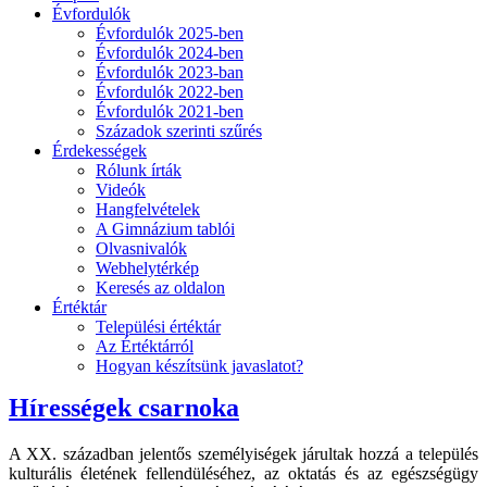
Évfordulók
Évfordulók 2025-ben
Évfordulók 2024-ben
Évfordulók 2023-ban
Évfordulók 2022-ben
Évfordulók 2021-ben
Századok szerinti szűrés
Érdekességek
Rólunk írták
Videók
Hangfelvételek
A Gimnázium tablói
Olvasnivalók
Webhelytérkép
Keresés az oldalon
Értéktár
Települési értéktár
Az Értéktárról
Hogyan készítsünk javaslatot?
Hírességek csarnoka
A XX. században jelentős személyiségek járultak hozzá a település
kulturális életének fellendüléséhez, az oktatás és az egészségügy