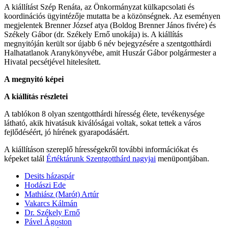
A kiállítást Szép Renáta, az Önkormányzat külkapcsolati és
koordinációs ügyintézője mutatta be a közönségnek. Az eseményen
megjelentek Brenner József atya (Boldog Brenner János fivére) és
Székely Gábor (dr. Székely Ernő unokája) is. A kiállítás
megnyitóján került sor újabb 6 név bejegyzésére a szentgotthárdi
Halhatatlanok Aranykönyvébe, amit Huszár Gábor polgármester a
Hivatal pecsétjével hitelesített.
A megnyitó képei
A kiállítás részletei
A tablókon 8 olyan szentgotthárdi híresség élete, tevékenysége
látható, akik hivatásuk kiválóságai voltak, sokat tettek a város
fejlődéséért, jó hírének gyarapodásáért.
A kiállításon szereplő hírességekről további információkat és
képeket talál
Értéktárunk Szentgotthárd nagyjai
menüpontjában.
Desits házaspár
Hodászi Ede
Mathiász (Marót) Artúr
Vakarcs Kálmán
Dr. Székely Ernő
Pável Ágoston