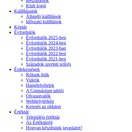
Beszámolók
Klub logói
Kiállításaink
Állandó kiállítások
Időszaki kiállítások
Képtár
Évfordulók
Évfordulók 2025-ben
Évfordulók 2024-ben
Évfordulók 2023-ban
Évfordulók 2022-ben
Évfordulók 2021-ben
Századok szerinti szűrés
Érdekességek
Rólunk írták
Videók
Hangfelvételek
A Gimnázium tablói
Olvasnivalók
Webhelytérkép
Keresés az oldalon
Értéktár
Települési értéktár
Az Értéktárról
Hogyan készítsünk javaslatot?