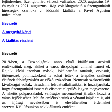
fejlődéséhez, Szentgotthárd várossá válásához. 2020. augusztus 19-
én nyílt és 2021. augusztus 10-ig volt látogatható a Szentgotthárdi
hírességek csarnoka c. időszaki kiállítás a Pável Ágoston
múzeumban.
Bevezető
A megnyitó képei
A kiállítás részletei
Bevezető
2019-ben, a Díszpolgárok anno című kiállításon azokról
emlékeztünk meg, akiket a város díszpolgári címmel ismert el.
Rajtuk kívül azonban mások, lokálpatrióta tanárok, orvosok,
történészek polihisztorként is sokat tettek a település szellemi
életének felvirágzásáért az előző században. Nemcsak szakterületük
kiválóságai voltak, társadalmi feladatvállalásaikkal is hozzájárultak,
hogy Szentgotthárd ismert és elismert település legyen megyeszerte.
A tehetős polgárcsaládok valóságos mecénásként járultak hozzá a
város fejlődéséhez. Méltán emlékezhetünk a vértanú káplánra is, aki
az ifjúság nevelésében is elévülhetetlen érdemeket
szerzett. Kiállításunkon nekik állítunk emléket: