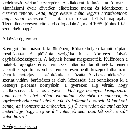
védelmező vértanú szerepére. A diákként kitűnő tanuló már a
gimnáziumi éveit követően elkötelezte magát és jelentkezett a
ciszterci rendbe. „
Add, hogy életem méltó legyen hivatásomhoz,
hogy szent lehessek!
” – írta már ekkor LELKI naplójába.
Tizenkilenc évesen tette le első fogadalmát, majd 1955. június 19-én
szentelték pappá.
A közösségi ember
Szentgotthárd második kerületében, Rábakethelyen kapott kápláni
megbízatást. A plébánia szolgálta ki a környező falvak
egyházközösségeit is. A helyiek hamar megszerették. Különösen a
fiatalok rajongtak érte, nem csak hittanórát tartott nekik, hanem
játszott és sportolt is velük: rendszeresen beállt közéjük futballozni,
télen kismotorjával a szánkójukat is húzatta. A visszaemlékezések
szerint vidám, barátságos és aktív közösségi élet bontakozott ki a
kethelyi plébánia környékén, a gyerekek alig várták, hogy
találkozhassanak János atyával. "
Volt egy bizonyos kisugárzása,
amit nem is lehet szóban elmondani. Szerették az emberek, és
igyekeztek odamenni, ahol ő volt, és hallgatni a szavát. Valami volt
benne, ami vonzotta az embereket. (..) Ő nem tudott elmenni ember
mellett úgy, hogy meg ne állt volna, és akár csak két szót ne szólt
volna hozzá.
"
A végzetes éjszaka