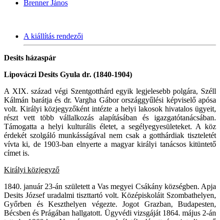
Brenner János
A kiállítás rendezői
Desits házaspár
Lipováczi Desits Gyula dr. (1840-1904)
A XIX. század végi Szentgotthárd egyik legjelesebb polgára, Széll
Kálmán barátja és dr. Vargha Gábor országgyűlési képviselő apósa
volt. Királyi közjegyzőként intézte a helyi lakosok hivatalos ügyeit,
részt vett több vállalkozás alapításában és igazgatótanácsában.
Támogatta a helyi kulturális életet, a segélyegyesületeket. A köz
érdekét szolgáló munkásságával nem csak a gotthárdiak tiszteletét
vívta ki, de 1903-ban elnyerte a magyar királyi tanácsos kitüntető
címet is.
Királyi közjegyző
1840. január 23-án született a Vas megyei Csákány községben. Apja
Desits József uradalmi tiszttartó volt. Középiskoláit Szombathelyen,
Győrben és Keszthelyen végezte. Jogot Grazban, Budapesten,
Bécsben és Prágában hallgatott. Ügyvédi vizsgáját 1864. május 2-án