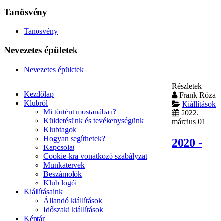
Tanösvény
Tanösvény
Nevezetes épületek
Nevezetes épületek
Részletek
Kezdőlap
Frank Róza
Klubról
Kiállítások
Mi történt mostanában?
2022.
Küldetésünk és tevékenységünk
március 01
Klubtagok
Hogyan segíthetek?
2020 -
Kapcsolat
Cookie-kra vonatkozó szabályzat
Munkatervek
Beszámolók
Klub logói
Kiállításaink
Állandó kiállítások
Időszaki kiállítások
Képtár