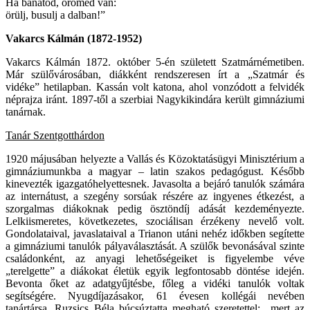
Ha bánatod, örömed van:
örülj, busulj a dalban!”
Vakarcs Kálmán (1872-1952)
Vakarcs Kálmán 1872. október 5-én született Szatmárnémetiben.
Már szülővárosában, diákként rendszeresen írt a „Szatmár és
vidéke” hetilapban. Kassán volt katona, ahol vonzódott a felvidék
néprajza iránt. 1897-től a szerbiai Nagykikindára került gimnáziumi
tanárnak.
Tanár Szentgotthárdon
1920 májusában helyezte a Vallás és Közoktatásügyi Minisztérium a
gimnáziumunkba a magyar – latin szakos pedagógust. Később
kinevezték igazgatóhelyettesnek. Javasolta a bejáró tanulók számára
az internátust, a szegény sorsúak részére az ingyenes étkezést, a
szorgalmas diákoknak pedig ösztöndíj adását kezdeményezte.
Lelkiismeretes, következetes, szociálisan érzékeny nevelő volt.
Gondolataival, javaslataival a Trianon utáni nehéz időkben segítette
a gimnáziumi tanulók pályaválasztását. A szülők bevonásával szinte
családonként, az anyagi lehetőségeiket is figyelembe véve
„terelgette” a diákokat életük egyik legfontosabb döntése idején.
Bevonta őket az adatgyűjtésbe, főleg a vidéki tanulók voltak
segítségére. Nyugdíjazásakor, 61 évesen kollégái nevében
tanártársa, Ruzsics Béla búcsúztatta megható szeretettel: „mert az