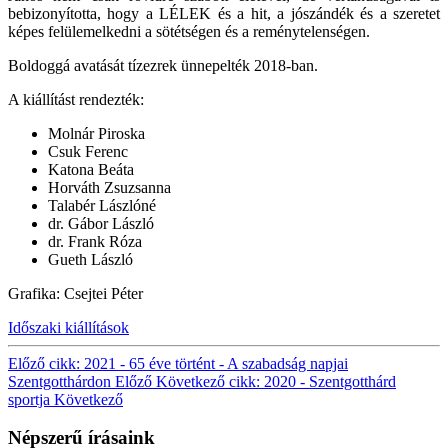
bebizonyította, hogy a LÉLEK és a hit, a jószándék és a szeretet
képes felülemelkedni a sötétségen és a reménytelenségen.
Boldoggá avatását tízezrek ünnepelték 2018-ban.
A kiállítást rendezték:
Molnár Piroska
Csuk Ferenc
Katona Beáta
Horváth Zsuzsanna
Talabér Lászlóné
dr. Gábor László
dr. Frank Róza
Gueth László
Grafika: Csejtei Péter
Időszaki kiállítások
Előző cikk: 2021 - 65 éve történt - A szabadság napjai
Szentgotthárdon
Előző
Következő cikk: 2020 - Szentgotthárd
sportja
Következő
Népszerű írásaink