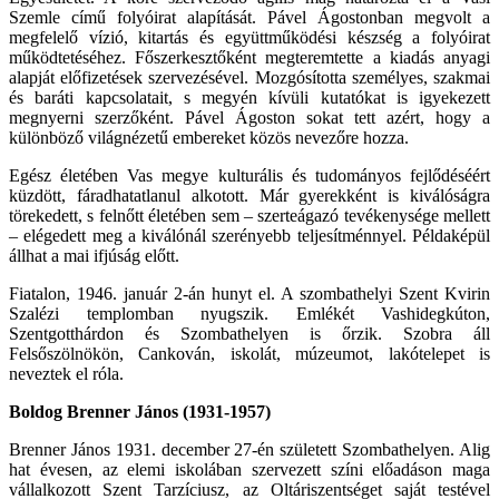
Szemle című folyóirat alapítását. Pável Ágostonban megvolt a
megfelelő vízió, kitartás és együttműködési készség a folyóirat
működtetéséhez. Főszerkesztőként megteremtette a kiadás anyagi
alapját előfizetések szervezésével. Mozgósította személyes, szakmai
és baráti kapcsolatait, s megyén kívüli kutatókat is igyekezett
megnyerni szerzőként. Pável Ágoston sokat tett azért, hogy a
különböző világnézetű embereket közös nevezőre hozza.
Egész életében Vas megye kulturális és tudományos fejlődéséért
küzdött, fáradhatatlanul alkotott. Már gyerekként is kiválóságra
törekedett, s felnőtt életében sem – szerteágazó tevékenysége mellett
– elégedett meg a kiválónál szerényebb teljesítménnyel. Példaképül
állhat a mai ifjúság előtt.
Fiatalon, 1946. január 2-án hunyt el. A szombathelyi Szent Kvirin
Szalézi templomban nyugszik. Emlékét Vashidegkúton,
Szentgotthárdon és Szombathelyen is őrzik. Szobra áll
Felsőszölnökön, Cankován, iskolát, múzeumot, lakótelepet is
neveztek el róla.
Boldog Brenner János (1931-1957)
Brenner János 1931. december 27-én született Szombathelyen. Alig
hat évesen, az elemi iskolában szervezett színi előadáson maga
vállalkozott Szent Tarzíciusz, az Oltáriszentséget saját testével