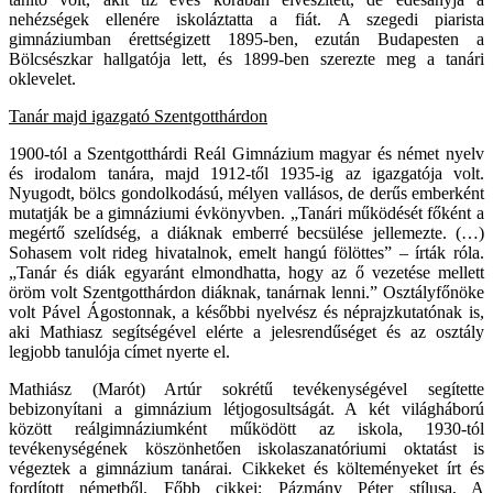
nehézségek ellenére iskoláztatta a fiát. A szegedi piarista
gimnáziumban érettségizett 1895-ben, ezután Budapesten a
Bölcsészkar hallgatója lett, és 1899-ben szerezte meg a tanári
oklevelet.
Tanár majd igazgató Szentgotthárdon
1900-tól a Szentgotthárdi Reál Gimnázium magyar és német nyelv
és irodalom tanára, majd 1912-től 1935-ig az igazgatója volt.
Nyugodt, bölcs gondolkodású, mélyen vallásos, de derűs emberként
mutatják be a gimnáziumi évkönyvben. „Tanári működését főként a
megértő szelídség, a diáknak emberré becsülése jellemezte. (…)
Sohasem volt rideg hivatalnok, emelt hangú fölöttes” – írták róla.
„Tanár és diák egyaránt elmondhatta, hogy az ő vezetése mellett
öröm volt Szentgotthárdon diáknak, tanárnak lenni.” Osztályfőnöke
volt Pável Ágostonnak, a későbbi nyelvész és néprajzkutatónak is,
aki Mathiasz segítségével elérte a jelesrendűséget és az osztály
legjobb tanulója címet nyerte el.
Mathiász (Marót) Artúr sokrétű tevékenységével segítette
bebizonyítani a gimnázium létjogosultságát. A két világháború
között reálgimnáziumként működött az iskola, 1930-tól
tevékenységének köszönhetően iskolaszanatóriumi oktatást is
végeztek a gimnázium tanárai. Cikkeket és költeményeket írt és
fordított németből. Főbb cikkei: Pázmány Péter stílusa, A