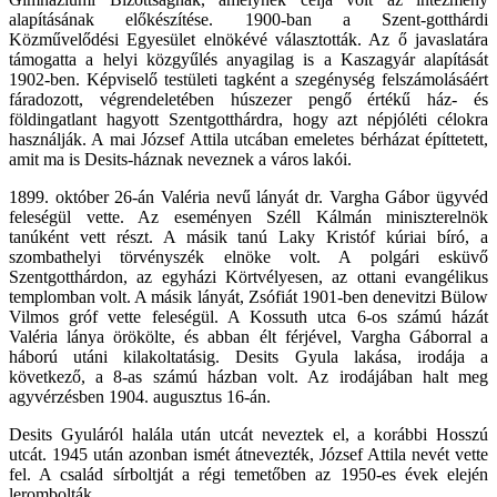
alapításának előkészítése. 1900-ban a Szent-gotthárdi
Közművelődési Egyesület elnökévé választották. Az ő javaslatára
támogatta a helyi közgyűlés anyagilag is a Kaszagyár alapítását
1902-ben. Képviselő testületi tagként a szegénység felszámolásáért
fáradozott, végrendeletében húszezer pengő értékű ház- és
földingatlant hagyott Szentgotthárdra, hogy azt népjóléti célokra
használják. A mai József Attila utcában emeletes bérházat építtetett,
amit ma is Desits-háznak neveznek a város lakói.
1899. október 26-án Valéria nevű lányát dr. Vargha Gábor ügyvéd
feleségül vette. Az eseményen Széll Kálmán miniszterelnök
tanúként vett részt. A másik tanú Laky Kristóf kúriai bíró, a
szombathelyi törvényszék elnöke volt. A polgári esküvő
Szentgotthárdon, az egyházi Körtvélyesen, az ottani evangélikus
templomban volt. A másik lányát, Zsófiát 1901-ben denevitzi Bülow
Vilmos gróf vette feleségül. A Kossuth utca 6-os számú házát
Valéria lánya örökölte, és abban élt férjével, Vargha Gáborral a
háború utáni kilakoltatásig. Desits Gyula lakása, irodája a
következő, a 8-as számú házban volt. Az irodájában halt meg
agyvérzésben 1904. augusztus 16-án.
Desits Gyuláról halála után utcát neveztek el, a korábbi Hosszú
utcát. 1945 után azonban ismét átnevezték, József Attila nevét vette
fel. A család sírboltját a régi temetőben az 1950-es évek elején
lerombolták.