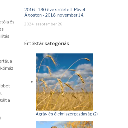
2016 - 130 éve született Pável
Ágoston - 2016. november 14.
tója és
2024. szeptember 26
es
llítás
Értéktár kategóriák
rtár, a
-kórház
többet
,
gált a
Agrár- és élelmiszergazdaság (2)
ű