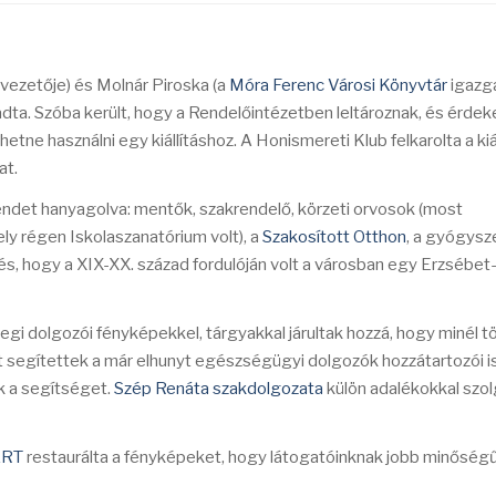
vezetője) és Molnár Piroska (a
Móra Ferenc Városi Könyvtár
igazga
dta. Szóba került, hogy a Rendelőintézetben leltároznak, és érdek
etne használni egy kiállításhoz. A Honismereti Klub felkarolta a kiá
at.
endet hanyagolva: mentők, szakrendelő, körzeti orvosok (most
ly régen Iskolaszanatórium volt), a
Szakosított Otthon
, a gyógysze
s, hogy a XIX-XX. század fordulóján volt a városban egy Erzsébet
egi dolgozói fényképekkel, tárgyakkal járultak hozzá, hogy minél 
segítettek a már elhunyt egészségügyi dolgozók hozzátartozói is
ük a segítséget.
Szép Renáta szakdolgozata
külön adalékokkal szol
.
ART
restaurálta a fényképeket, hogy látogatóinknak jobb minőség