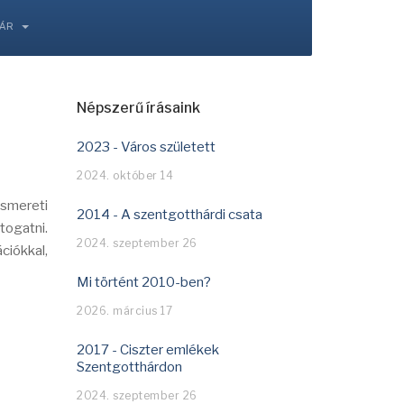
TÁR
Népszerű írásaink
2023 - Város született
2024. október 14
ismereti
2014 - A szentgotthárdi csata
ogatni.
2024. szeptember 26
iókkal,
Mi történt 2010-ben?
2026. március 17
2017 - Ciszter emlékek
Szentgotthárdon
2024. szeptember 26