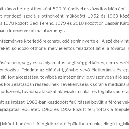
alános betegotthonként 500 férőhellyel a századfordulón épül
t gondozó szociális otthonként működött. 1952 és 1963 közö
s 1978 között Bedi Ferenc. 1979 és 2010 között dr. Gáspár Káro
ann Imréné vezeti az intézményt.
 intézményre kiterjedő rekonstrukció során nyerte el. A székhely i
eket gondozó otthona, mely jelentős feladatot lát el a fővárosi 
ására nem, vagy csak folyamatos segítséggel képes, nem veszé
, gondozása. Feladata az ellátást igénybe vevő életkorának és e
élú foglalkoztatása, továbbá az intézményi jogviszonyban álló s
jes körű ellátásban részesülnek. Tevékenységük során a medicinális
ódszerek, továbbá a lakókat aktivizáló munka- és foglalkozásteráp
t az intézet. 1983-ban kezdődött felújítással bővült a férőhelye
 igazgatási épületet. 1989 és 1992 között felújították a főépüle
j lakóotthon épült. A foglalkoztató épületben munkajellegű foglal