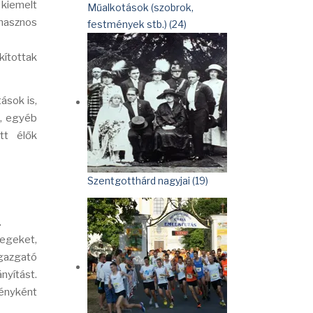
 kiemelt
Műalkotások (szobrok,
 hasznos
festmények stb.) (24)
kítottak
ások is,
k, egyéb
tt élők
Szentgotthárd nagyjai (19)
.
tegeket,
igazgató
nyítást.
ményként