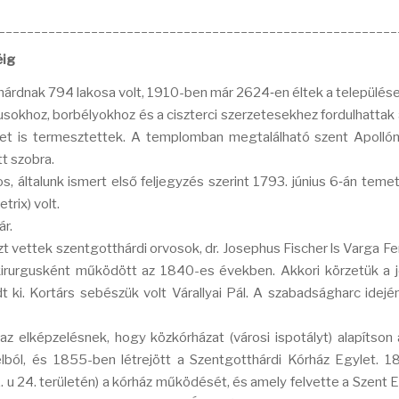
________________________________________________________
éig
hárdnak 794 lakosa volt, 1910-ben már 2624‑en éltek a települése
sokhoz, borbélyokhoz és a ciszterci szerzetesekhez fordulhattak
et is termesztettek. A templomban megtalálható szent Apollón
t szobra.
általunk ismert első feljegyzés szerint 1793. június 6‑án temet
trix) volt.
ár.
 vettek szentgotthárdi orvosok, dr. Josephus Fischer ls Varga Fer
kirurgusként működött az 1840-es években. Akkori körzetük a j
dt ki. Kortárs sebészük volt Várallyai Pál. A szabadságharc idején
 az elképzelésnek, hogy közkórházat (városi ispotályt) alapítson 
élból, és 1855-ben létrejött a Szentgotthárdi Kórház Egylet. 
. u 24. területén) a kórház működését, és amely felvette a Szent 