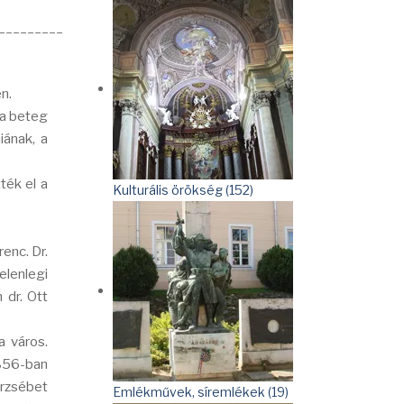
_________
n.
 a beteg
iának, a
ték el a
Kulturális örökség (152)
enc. Dr.
elenlegi
 dr. Ott
a város.
1856-ban
Erzsébet
Emlékművek, síremlékek (19)