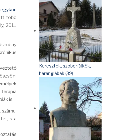
t
egykori
tt több
ly, 2011
ntézmény
krónikus
Keresztek, szoborfülkék,
lyeztető
haranglábak (39)
gészségi
zemélyek
 terápia
iák is.
k száma,
tet, s a
koztatás