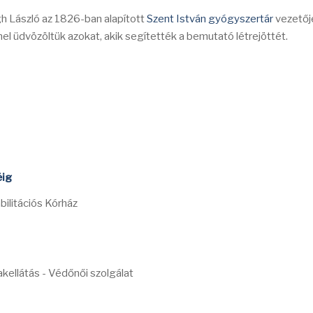
gh László az 1826-ban alapított
Szent István gyógyszertár
vezetőj
l üdvözöltük azokat, akik segítették a bemutató létrejöttét.
éig
bilitációs Kórház
kellátás - Védőnői szolgálat