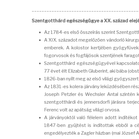
___________________________________________
Szentgotthárd egészségügye a XX. század elej
Az 1784-es első összeírás szerint Szentgott
A XIX. századot megelőzően vándorló kirurgu
emberek. A kolostor kertjében gyógyfüvek
fogorvosok és fogfájósok szentjének faragot
Szentgotthárd egészségügyével kapcsolatos, 
77 évet élt Elizabeth Gluberint, aki bába (obste
1826-ban nyílt meg az első világi gyógyszert
Az 1831-es kolera-járvány leküzdésében részt
Joseph Petzler és Wechsler Antal szintén 
szentgotthárdi és jennersdorfi járásra terje
Ferenc volt az apátság világi orvosa.
A járványoktól való félelem adott indítékot
1847-ben gyűjtést is indítottak ebből a c
engedélyezték a Zagler házban (mai József A