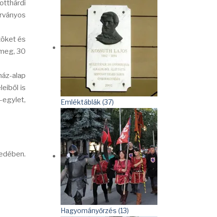
otthárdi
árványos
zöket és
 meg, 30
ház-alap
eiből is
-egylet,
Emléktáblák (37)
zedében.
Hagyományőrzés (13)