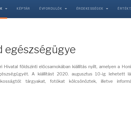
NK
KÉPTÁR
ÉVFORDULÓK
ÉRDEKESSÉGEK
ÉRTÉK
rd egészségügye
 Hivatal földszinti előcsarnokában kiállítás nyílt, amelyen a Hon
szségügyét. A kiállítást 2020. augusztus 10-ig lehetett lát
sságtól: tárgyakat, fotókat kölcsönöztek, illetve informác