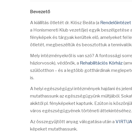
Bevezető
A kiállítás ötletét dr. Klósz Beáta (a
Rendelőintézet
a Honismereti Klub vezetője) egyik beszélgetése a
fényképek és tárgyak kerültek elő, amelyeket fel leh
ötletét, megbeszéltük és beosztottuk a tennivalók
Mely intézményekről is van szó? A fontossági sorr
háziorvosok), védőnők, a
Rehabilitációs Kórház
(ame
szülőotthon – és a legtöbb gotthárdinak meglepeté
is.
A helyi egészségügyi intézmények hajdani és jelenl
mutathassunk az egészségügyünk múltjából. Sokat 
akiktől pl. fényképeket kaptunk. Ezúton is köszönj
város egészségügyének történeti áttekintéséhez
Az összegyűjtött anyag válogatása után a
VIRTU
képeket mutathassunk.