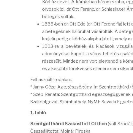
Kórház nevet. A kórházban három szoba, egy 
orvosok (pl. dr. Ott Ferenc, dr. Schlesinger
betegek voltak.
1885-ben dr. Ott Ede (dr. Ott Ferenc fia) let
a betegeknek hálóruhát vásároltak. A betegek
krajcár pedig a kórház-alapba jutott, amely az
1903-ra a bevételek és kiadások vizsgála
adományokat kapott a város tehetős családja
részesült. Mindez nem volt elegendő a kórh
és a későbbi törekvések ellenére sem sikerül
Felhasznált irodalom:
* Janny Géza: Az egészségügy. In: Szentgotthárd / 
* Szép Renáta: Szentgotthárd egészségügyének és
Szakdolgozat. Szombathely, NyME Savaria Egyetem
1. tabló
Szentgotthárdi Szakosított Otthon
(volt Szociál
Összeállította: Molnár Piroska