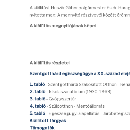
A kiállítást Huszár Gábor polgármester és dr. Hara
nyitotta meg. A megnyitó résztvevői között örömme
A kiállítás megnyitójának képei
A kiállítás részletei
Szentgotthárd egészségügye a XX. század elej
1. tabló
- Szentgotthárdi Szakosított Otthon - Reha
2. tabló
- Iskolaszanatórium (1930-1969)
3. tabló
- Gyógyszertár
4. tabló
- Szülőotthon - Mentőállomás
5. tabló
- Egészségügyi alapellátás - Járóbeteg sza
Kiállított tárgyak
Támogatók