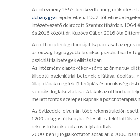
Az intézmény 1952-ben kezdte meg működését ált
dohánygyár
épületében. 1962-től elmebetegeke
intézetvezető dolgozott Szentgotthárdon, 1964 é
és 2016 között dr. Kapócs Gábor, 2016 óta Bitterm
Az otthon jelenlegi formáját, kapacitását az egész
az ország legnagyobb krónikus pszichiátriai beteg
pszichiátriai betegek ellátásában.
Az intézmény alaptevékenysége az önmaguk ellát
állapotú pszichiátriai betegek ellátása, ápolása
állapotának megfelelő terápiás és munkavégzési c
szociális foglalkoztatása. A lakók az otthonban tel
mellett fontos szerepet kapnak a pszichoterápiás m
Az évtizedek folyamán több rekonstrukción esett á
1200 adagos új konyha létesült, s felújították az
rekonstrukciók ezután is folytatódtak.
2000-ben új foglalkoztatót adtak át, s 2006-ban ú