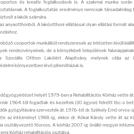
csoportos és kreatív foglalkozások is. A szakmai munka során
lkoztatásnak. A foglalkoztatás eredménye nemcsak társadalmilag
ztosít a lakók számára.
 anyaotthonból. A lakóotthoni ellátással olyan ellátási formát ala
dozáshoz.
böző csoportok munkáiból rendszeresek az intézeten kívüli kiállít
nyek rendezvényeinek, de a környékbeli települések falunapjaina
Szociális Otthon Lakóiért Alapítvány, melynek célja az i
jvédelmi környezetben lévő pihenőházuk is.
őgyógyintézet helyét 1979-ben a Rehabilitációs Kórház vette át
r 1964-től fogadtak és kezeltek (30 ágyon) felnőtt tbc-s be
k gyógyítására szervezték át. 1976-tól dr. Székely Ernő orvos-
tte az intézményt 1988-ig, ekkor dr. Kókai Károly vette át az irá
ria osztályvezető főorvos. A kórház 2007-ig önálló megyei intéz
i Kórház rehabilitációs osztálya.