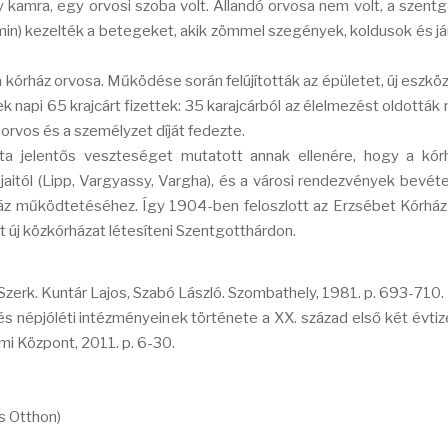
kamra, egy orvosi szoba volt. Állandó orvosa nem volt, a szentg
 Ármin) kezelték a betegeket, akik zömmel szegények, koldusok és j
t a kórház orvosa. Működése során felújították az épületet, új eszkö
 napi 65 krajcárt fizettek: 35 karajcárból az élelmezést oldották
 orvos és a személyzet díját fedezte.
ta jelentős veszteséget mutatott annak ellenére, hogy a kór
itól (Lipp, Vargyassy, Vargha), és a városi rendezvények bevétel
áz működtetéséhez. Így 1904-ben feloszlott az Erzsébet Kórház
t új közkórházat létesíteni Szentgotthárdon.
Szerk. Kuntár Lajos, Szabó László. Szombathely, 1981. p. 693-710.
 népjóléti intézményeinek története a XX. század első két évti
i Központ, 2011. p. 6-30.
is Otthon)