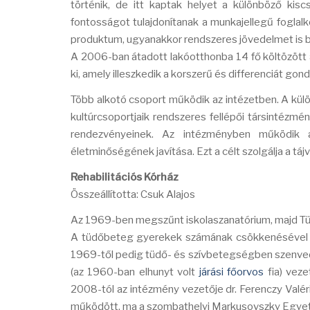
történik, de itt kaptak helyet a különböző kis
fontosságot tulajdonítanak a munkajellegű fogla
produktum, ugyanakkor rendszeres jövedelmet is bi
A 2006-ban átadott lakóotthonba 14 fő költözött az
ki, amely illeszkedik a korszerű és differenciát gon
Több alkotó csoport működik az intézetben. A külön
kultúrcsoportjaik rendszeres fellépői társintézmé
rendezvényeinek. Az intézményben működik a 
életminőségének javítása. Ezt a célt szolgálja a tá
Rehabilitációs Kórház
Összeállította: Csuk Alajos
Az 1969-ben megszűnt iskolaszanatórium, majd Tüd
A tüdőbeteg gyerekek számának csökkenésével má
1969-től pedig tüdő- és szívbetegségben szenvedő
(az 1960-ban elhunyt volt
járási főorvos
fia) veze
2008-tól az intézmény vezetője dr. Ferenczy Valé
működött, ma a szombathelyi Markusovszky Egyetem