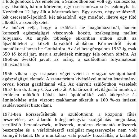
a tüdőgondozót. Az emeleten, a Szülőotthonban volt egy szülőszoba,
egy kisműtő, három kórterem, egy csecsemőszoba és teakonyha is.
Kezdetben 12 ágy állt a kórtermekben. Egy orvos, négy szülésznő,
két csecsemő-ápolónő, két takarítónő, egy mosónő, illetve egy fűtő
alkották a személyzetet.
Az intézet célja, hogy a szülések ne magánházaknál, hanem
korszerű egészségügyi viszonyok között, szaksegítség mellett
folyjanak. Az anyák többsége ekkoriban otthon szült, az
újszülötteket a közeli falvakból általában Körmendről hívott
mentőkocsi hozta be Gotthárdra. Az évi betegforgalom 1957-ig csak
350 fő körül járt, mert a születések mintegy fele otthon történt. Az
1960-as évektől javult az arány, a szülőotthon folyamatosan
kihasznált lett.
1956 vihara egy csapásra véget vetett a virágzó szentgotthárdi
egészségügyi életnek. A szanatórium kivételével minden létesítmény,
orvosi körzet gazdátlanná vált. Az elárvult szülőotthon vezetését
1957-ben dr. Janny Géza vette át. A határozott felvilágosító munka, a
területen működő bábák házi ápolónőkké való átképzése és
átminősítése után viszont csakhamar sikerült a 100 %-os intézeti
szülésvezetést biztosítani.
1971-ben korszerűsítették a szülőotthont: a központi fűtés
beszerelése, az állandó hideg-melegvíz szolgáltatás megoldása,
sterilizáló berendezések, műszerek, modern életmentő műszerek
beszerzése és a vérátömlesztő szolgálat megszervezése nem volt
könnyű feladat. De a munkához való pozitív hozzáállás, a kialakult