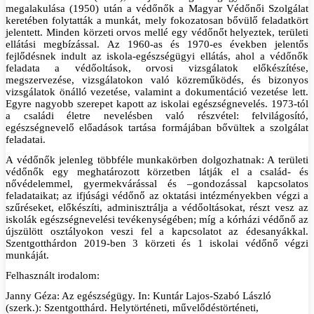
megalakulása (1950) után a védőnők a Magyar Védőnői Szolgálat
keretében folytatták a munkát, mely fokozatosan bővülő feladatkört
jelentett. Minden körzeti orvos mellé egy védőnőt helyeztek, területi
ellátási megbízással. Az 1960-as és 1970-es években jelentős
fejlődésnek indult az iskola-egészségügyi ellátás, ahol a védőnők
feladata a védőoltások, orvosi vizsgálatok előkészítése,
megszervezése, vizsgálatokon való közreműködés, és bizonyos
vizsgálatok önálló vezetése, valamint a dokumentáció vezetése lett.
Egyre nagyobb szerepet kapott az iskolai egészségnevelés. 1973-tól
a családi életre nevelésben való részvétel: felvilágosító,
egészségnevelő előadások tartása formájában bővültek a szolgálat
feladatai.
A védőnők jelenleg többféle munkakörben dolgozhatnak: A területi
védőnők egy meghatározott körzetben látják el a család- és
nővédelemmel, gyermekvárással és –gondozással kapcsolatos
feladataikat; az ifjúsági védőnő az oktatási intézményekben végzi a
szűréseket, előkészíti, adminisztrálja a védőoltásokat, részt vesz az
iskolák egészségnevelési tevékenységében; míg a kórházi védőnő az
újszülött osztályokon veszi fel a kapcsolatot az édesanyákkal.
Szentgotthárdon 2019-ben 3 körzeti és 1 iskolai védőnő végzi
munkáját.
Felhasznált irodalom:
Janny Géza: Az egészségügy. In: Kuntár Lajos-Szabó László
(szerk.): Szentgotthárd. Helytörténeti, művelődéstörténeti,