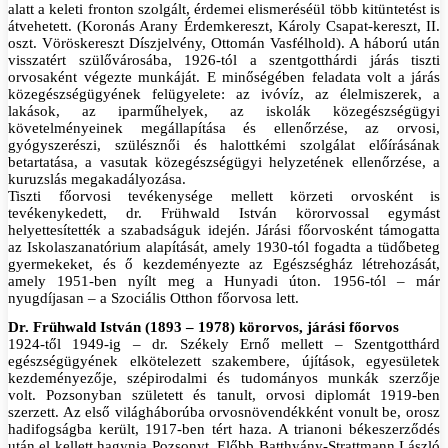
alatt a keleti fronton szolgált, érdemei elismeréséül több kitüntetést is
átvehetett. (Koronás Arany Érdemkereszt, Károly Csapat-kereszt, II.
oszt. Vöröskereszt Díszjelvény, Ottomán Vasfélhold). A háború után
visszatért szülővárosába, 1926-tól a szentgotthárdi járás tiszti
orvosaként végezte munkáját. E minőségében feladata volt a járás
közegészségügyének felügyelete: az ivóvíz, az élelmiszerek, a
lakások, az iparműhelyek, az iskolák közegészségügyi
követelményeinek megállapítása és ellenőrzése, az orvosi,
gyógyszerészi, szülésznői és halottkémi szolgálat előírásának
betartatása, a vasutak közegészségügyi helyzetének ellenőrzése, a
kuruzslás megakadályozása.
Tiszti főorvosi tevékenysége mellett körzeti orvosként is
tevékenykedett, dr. Frühwald István körorvossal egymást
helyettesítették a szabadságuk idején. Járási főorvosként támogatta
az Iskolaszanatórium alapítását, amely 1930-tól fogadta a tüdőbeteg
gyermekeket, és ő kezdeményezte az Egészségház létrehozását,
amely 1951-ben nyílt meg a Hunyadi úton. 1956-tól – már
nyugdíjasan – a Szociális Otthon főorvosa lett.
Dr. Frühwald István (1893 – 1978) körorvos, járási főorvos
1924-től 1949-ig – dr. Székely Ernő mellett – Szentgotthárd
egészségügyének elkötelezett szakembere, újítások, egyesületek
kezdeményezője, szépirodalmi és tudományos munkák szerzője
volt. Pozsonyban született és tanult, orvosi diplomát 1919-ben
szerzett. Az első világháborúba orvosnövendékként vonult be, orosz
hadifogságba került, 1917-ben tért haza. A trianoni békeszerződés
után el kellett hagynia Pozsonyt. Előbb Batthyány-Strattmann László