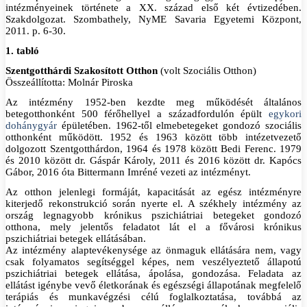
intézményeinek története a XX. század első két évtizedében.
Szakdolgozat. Szombathely, NyME Savaria Egyetemi Központ,
2011. p. 6-30.
1. tabló
Szentgotthárdi Szakosított Otthon
(volt Szociális Otthon)
Összeállította: Molnár Piroska
Az intézmény 1952-ben kezdte meg működését általános
betegotthonként 500 férőhellyel a századfordulón épült
egykori
dohánygyár
épületében. 1962-től elmebetegeket gondozó szociális
otthonként működött. 1952 és 1963 között több intézetvezető
dolgozott Szentgotthárdon, 1964 és 1978 között Bedi Ferenc. 1979
és 2010 között dr. Gáspár Károly, 2011 és 2016 között dr. Kapócs
Gábor, 2016 óta Bittermann Imréné vezeti az intézményt.
Az otthon jelenlegi formáját, kapacitását az egész intézményre
kiterjedő rekonstrukció során nyerte el. A székhely intézmény az
ország legnagyobb krónikus pszichiátriai betegeket gondozó
otthona, mely jelentős feladatot lát el a fővárosi krónikus
pszichiátriai betegek ellátásában.
Az intézmény alaptevékenysége az önmaguk ellátására nem, vagy
csak folyamatos segítséggel képes, nem veszélyeztető állapotú
pszichiátriai betegek ellátása, ápolása, gondozása. Feladata az
ellátást igénybe vevő életkorának és egészségi állapotának megfelelő
terápiás és munkavégzési célú foglalkoztatása, továbbá az