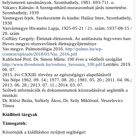
helyismereti tanulmányok. Szombathely, 1981. 693-711. o.
Vakarcs Kálmán: A Szentgotthárd-muraszombati járás ismertetése.
Szombathely, 1939
Vasmegyei fejek. Szerkesztette és kiadta: Halász Imre, Szombathely,
1930
Vasvármegye Hivatalos Lapja, 1925-05-21 / 21. szám; 1937-08-15 /
20. szám
Csiffáry Gergely: Életutak-életsorsok. Az antifasiszta fegyveres harc
Heves megyei résztvevőinek életrajzgyűjteménye
Vas megye. Pulmonológia 2016.
http://pulmo.hu/wp-
content/uploads/2018/01/Vas_2016.pdf
Kahlichné Prof. Dr. Simon Márta: 100 éves a védőnői szolgálat
http://www.tbvedonok.hu/vedono_brossura_100.pdf
Letöltés: 2019.
06. 07.
2015. évi CXXIII. törvény az egészségügyi alapellátásról
Vas Népe 1962. 09. 14.; 1977. 08. 20.; 1981. 05. 20.; 2011. 04. 06.;
2013. 06. 28.; 2013. 07. 11.; 2014. 03. 07.
Szóbeli információk és dokumentumok közreadásával segítették a
munkát:
Dr. Klósz Beáta, Székely Ákos, Dr. Szily Miklósné, Veszelovics
Tímea
Kiállított tárgyak
Támogatók:
Köszönjük a kiállításhoz nyújtott segítséget: