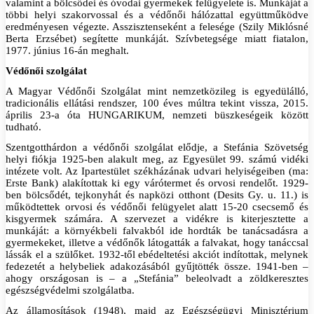
valamint a bölcsődei és óvodai gyermekek felügyelete is. Munkáját a
többi helyi szakorvossal és a védőnői hálózattal együttműködve
eredményesen végezte. Asszisztenseként a felesége (Szily Miklósné
Berta Erzsébet) segítette munkáját. Szívbetegsége miatt fiatalon,
1977. június 16-án meghalt.
Védőnői szolgálat
A Magyar Védőnői Szolgálat mint nemzetközileg is egyedülálló,
tradicionális ellátási rendszer, 100 éves múltra tekint vissza, 2015.
április 23-a óta HUNGARIKUM, nemzeti büszkeségeik között
tudható.
Szentgotthárdon a védőnői szolgálat elődje, a Stefánia Szövetség
helyi fiókja 1925-ben alakult meg, az Egyesület 99. számú vidéki
intézete volt. Az Ipartestület székházának udvari helyiségeiben (ma:
Erste Bank) alakítottak ki egy várótermet és orvosi rendelőt. 1929-
ben bölcsődét, tejkonyhát és napközi otthont (Desits Gy. u. 11.) is
működtettek orvosi és védőnői felügyelet alatt 15-20 csecsemő és
kisgyermek számára. A szervezet a vidékre is kiterjesztette a
munkáját: a környékbeli falvakból ide hordták be tanácsadásra a
gyermekeket, illetve a védőnők látogatták a falvakat, hogy tanáccsal
lássák el a szülőket. 1932-től ebédeltetési akciót indítottak, melynek
fedezetét a helybeliek adakozásából gyűjtötték össze. 1941-ben –
ahogy országosan is – a „Stefánia” beleolvadt a zöldkeresztes
egészségvédelmi szolgálatba.
Az államosítások (1948), majd az Egészségügyi Minisztérium