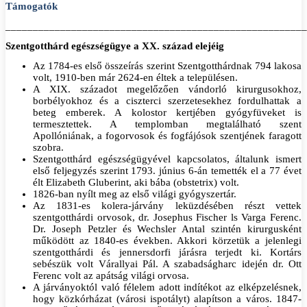
Támogatók
_______________________________________________________
Szentgotthárd egészségügye a XX. század elejéig
Az 1784-es első összeírás szerint Szentgotthárdnak 794 lakosa
volt, 1910-ben már 2624‑en éltek a településen.
A XIX. századot megelőzően vándorló kirurgusokhoz,
borbélyokhoz és a ciszterci szerzetesekhez fordulhattak a
beteg emberek. A kolostor kertjében gyógyfüveket is
termesztettek. A templomban megtalálható szent
Apollóniának, a fogorvosok és fogfájósok szentjének faragott
szobra.
Szentgotthárd egészségügyével kapcsolatos, általunk ismert
első feljegyzés szerint 1793. június 6‑án temették el a 77 évet
élt Elizabeth Gluberint, aki bába (obstetrix) volt.
1826-ban nyílt meg az első világi gyógyszertár.
Az 1831-es kolera-járvány leküzdésében részt vettek
szentgotthárdi orvosok, dr. Josephus Fischer ls Varga Ferenc.
Dr. Joseph Petzler és Wechsler Antal szintén kirurgusként
működött az 1840-es években. Akkori körzetük a jelenlegi
szentgotthárdi és jennersdorfi járásra terjedt ki. Kortárs
sebészük volt Várallyai Pál. A szabadságharc idején dr. Ott
Ferenc volt az apátság világi orvosa.
A járványoktól való félelem adott indítékot az elképzelésnek,
hogy közkórházat (városi ispotályt) alapítson a város. 1847-