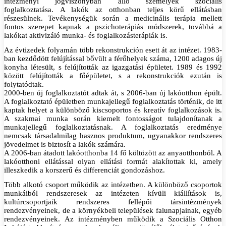
intézményi jogviszonyban álló személyek szociális
foglalkoztatása. A lakók az otthonban teljes körű ellátásban
részesülnek. Tevékenységük során a medicinális terápia mellett
fontos szerepet kapnak a pszichoterápiás módszerek, továbbá a
lakókat aktivizáló munka- és foglalkozásterápiák is.
Az évtizedek folyamán több rekonstrukción esett át az intézet. 1983-
ban kezdődött felújítással bővült a férőhelyek száma, 1200 adagos új
konyha létesült, s felújították az igazgatási épületet. 1989 és 1992
között felújították a főépületet, s a rekonstrukciók ezután is
folytatódtak.
2000-ben új foglalkoztatót adtak át, s 2006-ban új lakóotthon épült.
A foglalkoztató épületben munkajellegű foglalkoztatás történik, de itt
kaptak helyet a különböző kiscsoportos és kreatív foglalkozások is.
A szakmai munka során kiemelt fontosságot tulajdonítanak a
munkajellegű foglalkoztatásnak. A foglalkoztatás eredménye
nemcsak társadalmilag hasznos produktum, ugyanakkor rendszeres
jövedelmet is biztosít a lakók számára.
A 2006-ban átadott lakóotthonba 14 fő költözött az anyaotthonból. A
lakóotthoni ellátással olyan ellátási formát alakítottak ki, amely
illeszkedik a korszerű és differenciát gondozáshoz.
Több alkotó csoport működik az intézetben. A különböző csoportok
munkáiból rendszeresek az intézeten kívüli kiállítások is,
kultúrcsoportjaik rendszeres fellépői társintézmények
rendezvényeinek, de a környékbeli települések falunapjainak, egyéb
rendezvényeinek. Az intézményben működik a Szociális Otthon