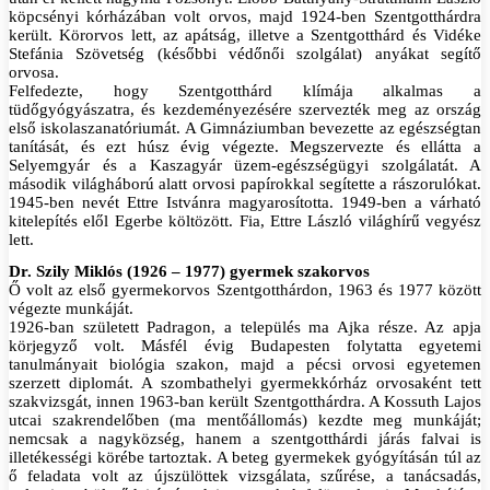
köpcsényi kórházában volt orvos, majd 1924-ben Szentgotthárdra
került. Körorvos lett, az apátság, illetve a Szentgotthárd és Vidéke
Stefánia Szövetség (későbbi védőnői szolgálat) anyákat segítő
orvosa.
Felfedezte, hogy Szentgotthárd klímája alkalmas a
tüdőgyógyászatra, és kezdeményezésére szervezték meg az ország
első iskolaszanatóriumát. A Gimnáziumban bevezette az egészségtan
tanítását, és ezt húsz évig végezte. Megszervezte és ellátta a
Selyemgyár és a Kaszagyár üzem-egészségügyi szolgálatát. A
második világháború alatt orvosi papírokkal segítette a rászorulókat.
1945-ben nevét Ettre Istvánra magyarosította. 1949-ben a várható
kitelepítés elől Egerbe költözött. Fia, Ettre László világhírű vegyész
lett.
Dr. Szily Miklós (1926 – 1977) gyermek szakorvos
Ő volt az első gyermekorvos Szentgotthárdon, 1963 és 1977 között
végezte munkáját.
1926-ban született Padragon, a település ma Ajka része. Az apja
körjegyző volt. Másfél évig Budapesten folytatta egyetemi
tanulmányait biológia szakon, majd a pécsi orvosi egyetemen
szerzett diplomát. A szombathelyi gyermekkórház orvosaként tett
szakvizsgát, innen 1963-ban került Szentgotthárdra. A Kossuth Lajos
utcai szakrendelőben (ma mentőállomás) kezdte meg munkáját;
nemcsak a nagyközség, hanem a szentgotthárdi járás falvai is
illetékességi körébe tartoztak. A beteg gyermekek gyógyításán túl az
ő feladata volt az újszülöttek vizsgálata, szűrése, a tanácsadás,