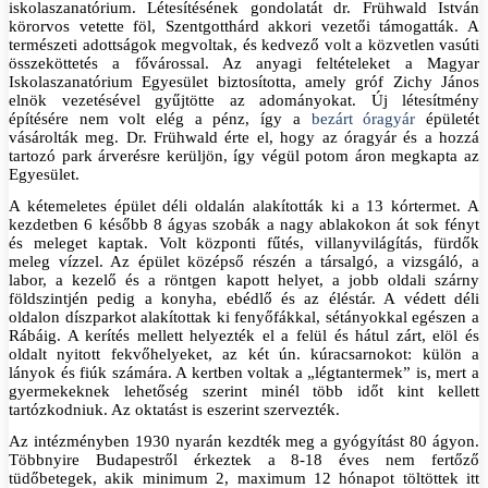
iskolaszanatórium. Létesítésének gondolatát dr. Frühwald István
körorvos vetette föl, Szentgotthárd akkori vezetői támogatták. A
természeti adottságok megvoltak, és kedvező volt a közvetlen vasúti
összeköttetés a fővárossal. Az anyagi feltételeket a Magyar
Iskolaszanatórium Egyesület biztosította, amely gróf Zichy János
elnök vezetésével gyűjtötte az adományokat. Új létesítmény
építésére nem volt elég a pénz, így a
bezárt óragyár
épületét
vásárolták meg. Dr. Frühwald érte el, hogy az óragyár és a hozzá
tartozó park árverésre kerüljön, így végül potom áron megkapta az
Egyesület.
A kétemeletes épület déli oldalán alakították ki a 13 kórtermet. A
kezdetben 6 később 8 ágyas szobák a nagy ablakokon át sok fényt
és meleget kaptak. Volt központi fűtés, villanyvilágítás, fürdők
meleg vízzel. Az épület középső részén a társalgó, a vizsgáló, a
labor, a kezelő és a röntgen kapott helyet, a jobb oldali szárny
földszintjén pedig a konyha, ebédlő és az éléstár. A védett déli
oldalon díszparkot alakítottak ki fenyőfákkal, sétányokkal egészen a
Rábáig. A kerítés mellett helyezték el a felül és hátul zárt, elöl és
oldalt nyitott fekvőhelyeket, az két ún. kúracsarnokot: külön a
lányok és fiúk számára. A kertben voltak a „légtantermek” is, mert a
gyermekeknek lehetőség szerint minél több időt kint kellett
tartózkodniuk. Az oktatást is eszerint szervezték.
Az intézményben 1930 nyarán kezdték meg a gyógyítást 80 ágyon.
Többnyire Budapestről érkeztek a 8-18 éves nem fertőző
tüdőbetegek, akik minimum 2, maximum 12 hónapot töltöttek itt