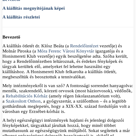
A kiállítás megnyitójának képei
A kiállítás részletei
Bevezető
A kiállítás ötletét dr. Klósz Beáta (a
Rendelőintézet
vezetője) és
Molnár Piroska (a
Móra Ferenc Városi Könyvtár
igazgatója és a
Honismereti Klub vezetője) egyik beszélgetése adta. Szóba került,
hogy a Rendelőintézetben leltároznak, és érdekes fényképek és
tárgyak kerültek elő, amelyeket fel lehetne használni egy
kiállításhoz. A Honismereti Klub felkarolta a kiállítás ötletét,
megbeszéltük és beosztottuk a tennivalókat.
Mely intézményekről is van szó? A fontossági sorrendet hanyagolva:
mentők, szakrendelő, körzeti orvosok (most háziorvosok), védőnők,
a
Rehabilitációs Kórház
(amely régen Iskolaszanatórium volt),
a
Szakosított Otthon
, a gyógyszertár, a szülőotthon – és a legtöbb
gotthárdinak meglepetés, hogy a XIX-XX. század fordulóján volt a
városban egy Erzsébet-kórház is.
A helyi egészségügyi intézmények hajdani és jelenlegi dolgozói
fényképekkel, tárgyakkal járultak hozzá, hogy minél többet
mutathassunk az egészségügyünk múltjából. Sokat segítettek a már
elhunyt egészségügyi dolgozók hozzátartozói is, akiktől pl.