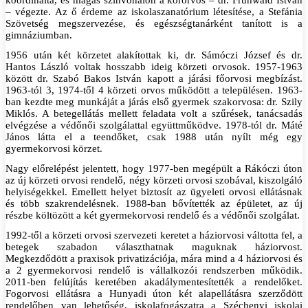
koordinálta, és magas színvonalon a körorvos – dr. Frühwald István
– végezte. Az ő érdeme az iskolaszanatórium létesítése, a Stefánia
Szövetség megszervezése, és egészségtanárként tanított is a
gimnáziumban.
1956 után két körzetet alakítottak ki, dr. Sámóczi József és dr.
Hantos László voltak hosszabb ideig körzeti orvosok. 1957-1963
között dr. Szabó Bakos István kapott a járási főorvosi megbízást.
1963-tól 3, 1974-től 4 körzeti orvos működött a településen. 1963-
ban kezdte meg munkáját a járás első gyermek szakorvosa: dr. Szily
Miklós. A betegellátás mellett feladata volt a szűrések, tanácsadás
elvégzése a védőnői szolgálattal együttműködve. 1978-tól dr. Máté
János látta el a teendőket, csak 1988 után nyílt még egy
gyermekorvosi körzet.
Nagy előrelépést jelentett, hogy 1977-ben megépült a Rákóczi úton
az új körzeti orvosi rendelő, négy körzeti orvosi szobával, kiszolgáló
helyiségekkel. Emellett helyet biztosít az ügyeleti orvosi ellátásnak
és több szakrendelésnek. 1988-ban bővítették az épületet, az új
részbe költözött a két gyermekorvosi rendelő és a védőnői szolgálat.
1992-től a körzeti orvosi szervezeti keretet a háziorvosi váltotta fel, a
betegek szabadon választhatnak maguknak háziorvost.
Megkezdődött a praxisok privatizációja, mára mind a 4 háziorvosi és
a 2 gyermekorvosi rendelő is vállalkozói rendszerben működik.
2011-ben felújítás keretében akadálymentesítették a rendelőket.
Fogorvosi ellátásra a Hunyadi úton két alapellátásra szerződött
rendelőben van lehetőség, iskolafogászatra a Széchenyi iskolai