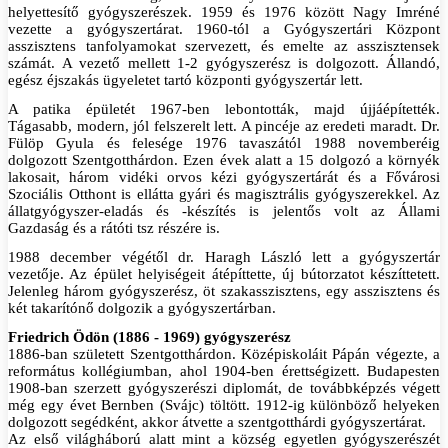
helyettesítő gyógyszerészek. 1959 és 1976 között Nagy Imréné
vezette a gyógyszertárat. 1960-tól a Gyógyszertári Központ
asszisztens tanfolyamokat szervezett, és emelte az asszisztensek
számát. A vezető mellett 1-2 gyógyszerész is dolgozott. Állandó,
egész éjszakás ügyeletet tartó központi gyógyszertár lett.
A patika épületét 1967-ben lebontották, majd újjáépítették.
Tágasabb, modern, jól felszerelt lett. A pincéje az eredeti maradt. Dr.
Fülöp Gyula és felesége 1976 tavaszától 1988 novemberéig
dolgozott Szentgotthárdon. Ezen évek alatt a 15 dolgozó a környék
lakosait, három vidéki orvos kézi gyógyszertárát és a Fővárosi
Szociális Otthont is ellátta gyári és magisztrális gyógyszerekkel. Az
állatgyógyszer-eladás és -készítés is jelentős volt az Állami
Gazdaság és a rátóti tsz részére is.
1988 december végétől dr. Haragh László lett a gyógyszertár
vezetője. Az épület helyiségeit átépíttette, új bútorzatot készíttetett.
Jelenleg három gyógyszerész, öt szakasszisztens, egy asszisztens és
két takarítónő dolgozik a gyógyszertárban.
Friedrich Ödön (1886 - 1969) gyógyszerész
1886-ban született Szentgotthárdon. Középiskoláit Pápán végezte, a
református kollégiumban, ahol 1904-ben érettségizett. Budapesten
1908-ban szerzett gyógyszerészi diplomát, de továbbképzés végett
még egy évet Bernben (Svájc) töltött. 1912-ig különböző helyeken
dolgozott segédként, akkor átvette a szentgotthárdi gyógyszertárat.
Az első világháború alatt mint a község egyetlen gyógyszerészét