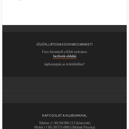
JÖJJÖN, LÁTOGASSON MEG MINKET!
Friss híreinkről a Klub nyilvános
facebook-oldalán
tájékoztatjuk az érdeklődőket!
KAPCSOLAT A KLUBUNKKAL
Telefon: (+36) 94/380-113 (könyvtár)
Mobil: (+36) 30/575-0893 (Molnár Piroska)