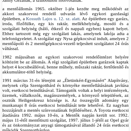
Janny Gézának, a szülőotthon főorvosának.
a mentőállomás 1965. október 1-jén kezdte meg működését az
akkori szakorvosi rendelő udvarán lévő egykori gazdasági
épületben, a
Kossuth Lajos u. 12. sz. alatt
. Az épületben egy garázs,
iroda, főzőfülke, egy kis raktár, mellékhelyiség, mosdó és a
szolgálati helyiség (háló, étkező és nappali egyben) kapott helyet.
Ehhez tartozott még egy szolgálati lakás, amelynek lakója adta a
telefonügyeletet. A szolgálat egy Nysa gépkocsival indult, amelyen 2
mentőápoló és 2 mentőgépkocsi-vezető teljesített szolgálatot 24 órás
váltással.
1982 májusában az egykori szakorvosi rendelőintézet helyére
költözött be az állomás. A régi szolgálati épületben garázsok kaptak
helyet 4 kocsibeállóval, benne műhely, műszaki raktár, fertőtlenítő és
akkumulátor-töltő helyiség.
1991 március 31-én létrejött az „Életünkért-Egymásért” Alapítvány,
melynek célja Szentgotthárd és környéke mentőellátásának javítása
volt, esetkocsi beindításával. Támogatók voltak a helyi intézmények,
üzemek, vállalkozók, magánszemélyek, a környező települések, az
osztrák Heiligenkreuz községe is. Az összegyűlt adomány egy
munkanapi 8 órás esetkocsi beindítását tette lehetővé. Ez nagyban
hozzájárult a mentés színvonalának fejlődéséhez. A Toyota esetkocsi
átadására 1992. május 10-én, a Mentők napján került sor. 1992.
május 11-étől mentőtiszti szolgálat, 1997. július 1-jétől az Opel gyár
és az önkormányzat anyagi támogatásával állandó 24 órás esetkocsi
működik Szentgotthárdon.