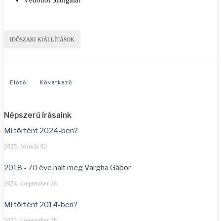
Védőnői Szolgálat
IDŐSZAKI KIÁLLÍTÁSOK
Előző cikk: 2019 - Díszpolgárok anno
Következő cikk: 2016 - Szentgotthárdi értékek egykor és
Előző
Következő
Népszerű írásaink
Mi történt 2024-ben?
2025. február 02
2018 - 70 éve halt meg Vargha Gábor
2024. szeptember 26
Mi történt 2014-ben?
2023. szeptember 26