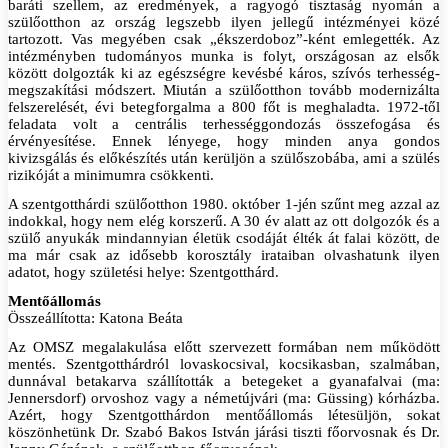
baráti szellem, az eredmények, a ragyogó tisztaság nyomán a
szülőotthon az ország legszebb ilyen jellegű intézményei közé
tartozott. Vas megyében csak „ékszerdoboz”-ként emlegették. Az
intézményben tudományos munka is folyt, országosan az elsők
között dolgozták ki az egészségre kevésbé káros, szívós terhesség-
megszakítási módszert. Miután a szülőotthon tovább modernizálta
felszerelését, évi betegforgalma a 800 főt is meghaladta. 1972-től
feladata volt a centrális terhességgondozás összefogása és
érvényesítése. Ennek lényege, hogy minden anya gondos
kivizsgálás és előkészítés után kerüljön a szülőszobába, ami a szülés
rizikóját a minimumra csökkenti.
A szentgotthárdi szülőotthon 1980. október 1-jén szűnt meg azzal az
indokkal, hogy nem elég korszerű. A 30 év alatt az ott dolgozók és a
szülő anyukák mindannyian életük csodáját élték át falai között, de
ma már csak az idősebb korosztály irataiban olvashatunk ilyen
adatot, hogy születési helye: Szentgotthárd.
Mentőállomás
Összeállította: Katona Beáta
Az OMSZ megalakulása előtt szervezett formában nem működött
mentés. Szentgotthárdról lovaskocsival, kocsikasban, szalmában,
dunnával betakarva szállították a betegeket a gyanafalvai (ma:
Jennersdorf) orvoshoz vagy a németújvári (ma: Güssing) kórházba.
Azért, hogy Szentgotthárdon mentőállomás létesüljön, sokat
köszönhetünk Dr. Szabó Bakos István járási tiszti főorvosnak és Dr.