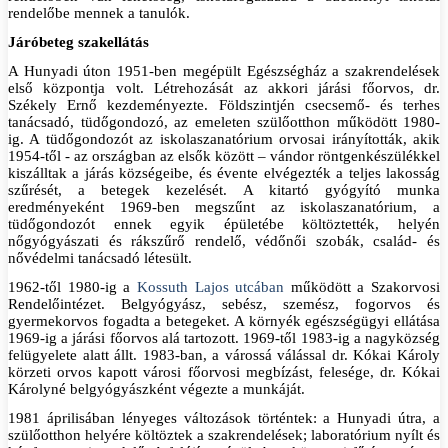
rendelőbe mennek a tanulók.
Járóbeteg szakellátás
A Hunyadi úton 1951-ben megépült Egészségház a szakrendelések
első központja volt. Létrehozását az akkori járási főorvos, dr.
Székely Ernő kezdeményezte. Földszintjén csecsemő- és terhes
tanácsadó, tüdőgondozó, az emeleten szülőotthon működött 1980-
ig. A tüdőgondozót az iskolaszanatórium orvosai irányították, akik
1954-től - az országban az elsők között – vándor röntgenkészülékkel
kiszálltak a járás községeibe, és évente elvégezték a teljes lakosság
szűrését, a betegek kezelését. A kitartó gyógyító munka
eredményeként 1969-ben megszűnt az iskolaszanatórium, a
tüdőgondozót ennek egyik épületébe költöztették, helyén
nőgyógyászati és rákszűrő rendelő, védőnői szobák, család- és
nővédelmi tanácsadó létesült.
1962-től 1980-ig a
Kossuth Lajos utcában
működött a Szakorvosi
Rendelőintézet. Belgyógyász, sebész, szemész, fogorvos és
gyermekorvos fogadta a betegeket. A környék egészségügyi ellátása
1969-ig a járási főorvos alá tartozott. 1969-től 1983-ig a nagyközség
felügyelete alatt állt. 1983-ban, a várossá válással dr. Kókai Károly
körzeti orvos kapott városi főorvosi megbízást, felesége, dr. Kókai
Károlyné belgyógyászként végezte a munkáját.
1981 áprilisában lényeges változások történtek: a Hunyadi útra, a
szülőotthon helyére költöztek a szakrendelések; laboratórium nyílt és