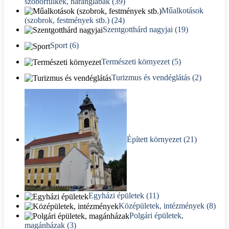
szoborfülkék, haranglábak (39)
Műalkotások
(szobrok, festmények stb.) (24)
Szentgotthárd nagyjai (19)
Sport (6)
Természeti környezet (5)
Turizmus és vendéglátás (2)
Épített környezet (21)
Egyházi épületek (11)
Középületek, intézmények (8)
Polgári épületek,
magánházak (3)