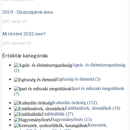
2019 - Díszpolgárok anno
2025. április 10
Mi történt 2022-ben?
2023. december 05
Értéktár kategóriák
Agrár- és élelmiszergazdaság
(2)
Egészség és életmód (3)
Ipari és műszaki megoldások
(7)
Kulturális örökség (152)
Emlékművek, síremlékek (19)
Emléktáblák (37)
Hagyományőrzés (13)
Keresztek,