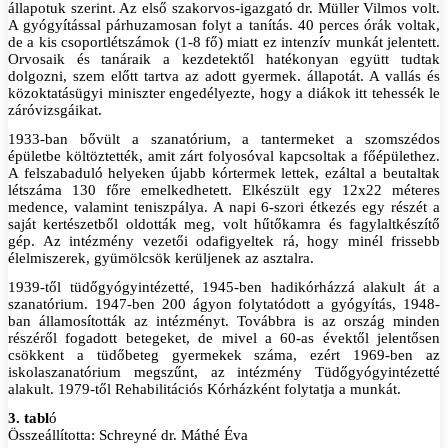
állapotuk szerint. Az első szakorvos-igazgató dr. Müller Vilmos volt.
A gyógyítással párhuzamosan folyt a tanítás. 40 perces órák voltak,
de a kis csoportlétszámok (1-8 fő) miatt ez intenzív munkát jelentett.
Orvosaik és tanáraik a kezdetektől hatékonyan együtt tudtak
dolgozni, szem előtt tartva az adott gyermek. állapotát. A vallás és
közoktatásügyi miniszter engedélyezte, hogy a diákok itt tehessék le
záróvizsgáikat.
1933-ban bővült a szanatórium, a tantermeket a szomszédos
épületbe költöztették, amit zárt folyosóval kapcsoltak a főépülethez.
A felszabaduló helyeken újabb kórtermek lettek, ezáltal a beutaltak
létszáma 130 főre emelkedhetett. Elkészült egy 12x22 méteres
medence, valamint teniszpálya. A napi 6-szori étkezés egy részét a
saját kertészetből oldották meg, volt hűtőkamra és fagylaltkészítő
gép. Az intézmény vezetői odafigyeltek rá, hogy minél frissebb
élelmiszerek, gyümölcsök kerüljenek az asztalra.
1939-től tüdőgyógyintézetté, 1945-ben hadikórházzá alakult át a
szanatórium. 1947-ben 200 ágyon folytatódott a gyógyítás, 1948-
ban államosították az intézményt. Továbbra is az ország minden
részéről fogadott betegeket, de mivel a 60-as évektől jelentősen
csökkent a tüdőbeteg gyermekek száma, ezért 1969-ben az
iskolaszanatórium megszűnt, az intézmény Tüdőgyógyintézetté
alakult. 1979-től Rehabilitációs Kórházként folytatja a munkát.
3. tabl
ó
Összeállította: Schreyné dr. Máthé Éva