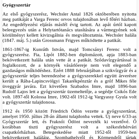
Gyógyszertár
Az első gyógyszerész, Wechsler Antal 1826 októberében nyitotta
meg patikáját a Varga Ferenc orvos tulajdonában levő főtéri házban.
Az engedélyezési eljárás másfél évig tartott. Az apát úrtól kapott
beleegyezés után a Helytartótanács utasítására a vármegyének sok
körülményt kellett kivizsgálnia és megváltoztatnia. Wechsler halála
(1847. máj. 5.) után Grossmann Frigyes működtette a patikát.
1861-1867-ig Kunráth István, majd Tomcsányi Ferenc volt a
gyógyszerész. Fia, Lipót 1882-ben diplomázott, apja 1883-ban
bekövetkezett halála után vette át a patikát. Szódavízgyártással is
foglalkozott, de a környék vásárlóereje nem volt elegendő a
gazdaságos működéshez. Ezért 1888 februárjában a szikvízgyár és a
gyógyszertár teljes berendezése a gyógyszerekkel együtt árverésre
került a Rába-Lapincsvölgyi Takarékpénztár és a gróf Mikes féle
üveggyár javára. Ezt követően Szabados Imre, majd 1896-ban
Rudolf Lajos lett a gyógyszertár üzemeltetője, a segédje Csikós Ede
volt. 1897-től Kolossa Imre, 1902-től 1912-ig Vargyassy Gyula volt
a gyógyszertár tulajdonosa.
1912 és 1950 között Friedrich Ödön vezette a gyógyszertárat,
amelyet 1950. július 28-án állami tulajdonba vettek. Új neve 6/33-as
Gyógyszertár lett, és Fraknói Ödönt nevezték ki vezetővé. Ő
korábban tiszti gyógyszerész volt a székesfehérvári
csapatkórházban. Betegeskedése miatt 1952-től 1959-ben
bekövetkezett haláláig, Szombathelyről és Körmendről jártak