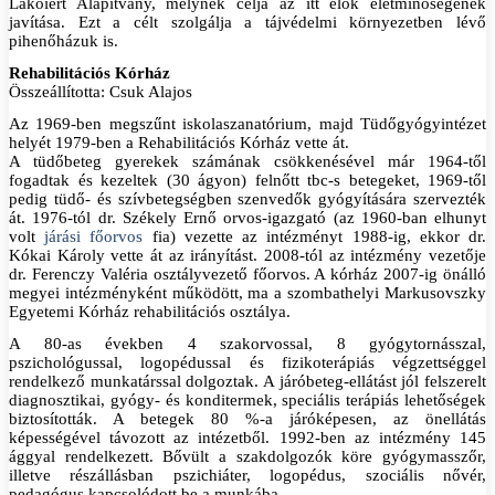
Lakóiért Alapítvány, melynek célja az itt élők életminőségének
javítása. Ezt a célt szolgálja a tájvédelmi környezetben lévő
pihenőházuk is.
Rehabilitációs Kórház
Összeállította: Csuk Alajos
Az 1969-ben megszűnt iskolaszanatórium, majd Tüdőgyógyintézet
helyét 1979-ben a Rehabilitációs Kórház vette át.
A tüdőbeteg gyerekek számának csökkenésével már 1964-től
fogadtak és kezeltek (30 ágyon) felnőtt tbc-s betegeket, 1969-től
pedig tüdő- és szívbetegségben szenvedők gyógyítására szervezték
át. 1976-tól dr. Székely Ernő orvos-igazgató (az 1960-ban elhunyt
volt
járási főorvos
fia) vezette az intézményt 1988-ig, ekkor dr.
Kókai Károly vette át az irányítást. 2008-tól az intézmény vezetője
dr. Ferenczy Valéria osztályvezető főorvos. A kórház 2007-ig önálló
megyei intézményként működött, ma a szombathelyi Markusovszky
Egyetemi Kórház rehabilitációs osztálya.
A 80-as években 4 szakorvossal, 8 gyógytornásszal,
pszichológussal, logopédussal és fizikoterápiás végzettséggel
rendelkező munkatárssal dolgoztak. A járóbeteg-ellátást jól felszerelt
diagnosztikai, gyógy- és konditermek, speciális terápiás lehetőségek
biztosították. A betegek 80 %-a járóképesen, az önellátás
képességével távozott az intézetből. 1992-ben az intézmény 145
ággyal rendelkezett. Bővült a szakdolgozók köre gyógymasszőr,
illetve részállásban pszichiáter, logopédus, szociális nővér,
pedagógus kapcsolódott be a munkába.