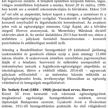
két fogorvosi rendelő. A felújított épületben központi fűtéses, tágas,
világos rendelőkben folyhatott a munka. Közel 20 év múlva, 1999-
ben került sor a rendelő rekonstrukciójára és bővítésére. Ekkor 510
2
m
-rel nőtt az alapterület, helyet kapott a röntgen, a szemészet és a
foglalkozás-egészségügyi szolgálat. Visszakerült a tüdőgondozó is
korszerű ernyőszűrő és légzésfunkciós berendezéssel. Az avatáson
jelen volt az egészségügyi miniszter, Gógl Árpád, aki a bővítést
sürgető főorvos asszonynak, dr. Mesterházy Máriának dicsérő
oklevelet adott át. Az utolsó átalakításra 2013-ban került sor, ekkor a
tetőtérben – pályázati forrásból finanszírozottan - korszerű
pszichiátriai és addiktológiai rendelő nyílt.
Jelenleg a Rendelőintézet Szentgotthárd 18 különböző járóbeteg
szakrendelést és gondozói ellátást nyújt a járás mintegy 15.000
lakosa részére. A szakorvosok zömében szerződéses jogviszonyban
látják el a feladatot. Szervezeti és működési szempontból az
intézményhez tartozik a foglalkozás-egészségügyi alapellátás, az
iskolafogászat, illetve a védőnői ellátás. 2014-től – ugyancsak
pályázati erőforrásból – az intézmény bázisán működik az
Egészségfejlesztési Iroda, tevékenysége fókuszában az egészség
védelmével és betegségek megelőzésével.
Dr. Székely Ernő (1884 – 1960) járási tiszti orvos, főorvos
Közel 50 éven keresztül volt városunk egészségügyének
meghatározó egyénisége. Szentgotthárdon született, orvosi
diplomáját Budapesten szerezte. Gyakorló éveit a fővárosban
töltötte, 1911-től Szentgotthárdon praktizált. Az első világháború