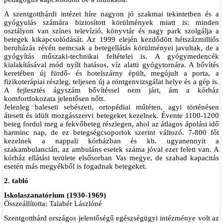
A szentgotthárdi intézet híre nagyon jó szakmai tekintetben és a
gyógyulás számára biztosított körülmények miatt is: minden
osztályon van színes televízió, könyvtár és nagy park szolgálja a
betegek kikapcsolódását. Az 1999 elején kezdődött hétszázmilliós
beruházás révén nemcsak a betegellátás körülményei javultak, de a
gyógyítás műszaki-technikai feltételei is. A gyógymedencék
kialakításával mód nyílt hatásos, víz alatti gyógytornára. A bővítés
keretében új fürdő- és hotelszárny épült, megújult a porta, a
fizikoterápiai részleg, teljesen új a röntgenvizsgálat helye és a gép is.
A fejlesztés ágyszám bővítéssel nem járt, ám a kórház
komfortfokozata jelentősen nőtt.
Jelenleg baleseti sebészeti, ortopédiai műtéten, agyi történésen
átesett és idült mozgásszervi betegeket kezelnek. Évente 1100-1200
beteg fordul meg a fekvőbeteg részlegen, ahol az átlagos ápolási idő
harminc nap, de ez betegségcsoportok szerint változó. 7-800 főt
kezelnek a nappali kórházban és kb. ugyanennyit a
szakambulancián, az ambuláns esetek száma jóval ezer felett van. A
kórház ellátási területe elsősorban Vas megye, de szabad kapacitás
esetén más megyékből is fogadnak betegeket.
2. tabló
Iskolaszanatórium (1930-1969)
Összeállította: Talabér Lászlóné
Szentgotthárd országos jelentőségű egészségügyi intézménye volt az