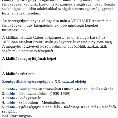
fényképeket kaptunk. Ezúton is köszönjük a segítséget.
Szép Renáta
szakdolgozata
külön adalékokkal szolgált a város egészségügyének
történeti áttekintéséhez.
Az összegyűjtött anyag válogatása után a
VIRTUART
restaurálta a
fényképeket, hogy látogatóinknak jobb minőségű képeket
mutathassunk.
A kiállítást Huszár Gábor polgármester és dr. Haragh László az
1826-ban alapított
Szent István gyógyszertár
vezetője nyitotta meg.
A megnyitó résztvevői között örömmel üdvözöltük azokat, akik
segítették a bemutató létrejöttét.
A kiállítás megnyitójának képei
A kiállítás részletei
Szentgotthárd egészségügye a XX. század elejéig
1. tabló
- Szentgotthárdi Szakosított Otthon - Rehabilitációs Kórház
2. tabló
- Iskolaszanatórium (1930-1969)
3. tabló
- Gyógyszertár
4. tabló
- Szülőotthon - Mentőállomás
5. tabló
- Egészségügyi alapellátás - Járóbeteg szakellátás - Védőnői
szolgálat
Kiállított tárgyak