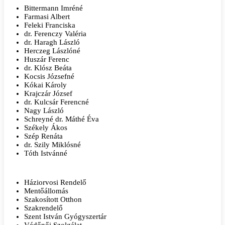
Bittermann Imréné
Farmasi Albert
Feleki Franciska
dr. Ferenczy Valéria
dr. Haragh László
Herczeg Lászlóné
Huszár Ferenc
dr. Klósz Beáta
Kocsis Józsefné
Kókai Károly
Krajczár József
dr. Kulcsár Ferencné
Nagy László
Schreyné dr. Máthé Éva
Székely Ákos
Szép Renáta
dr. Szily Miklósné
Tóth Istvánné
Háziorvosi Rendelő
Mentőállomás
Szakosított Otthon
Szakrendelő
Szent István Gyógyszertár