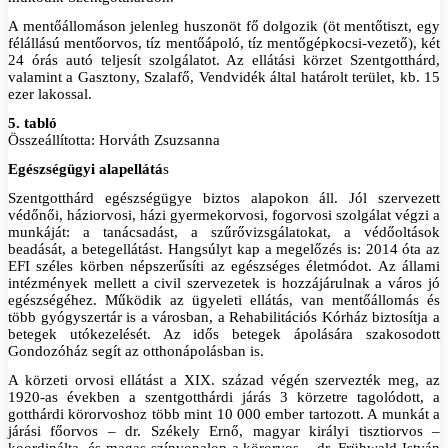
A mentőállomáson jelenleg huszonöt fő dolgozik (öt mentőtiszt, egy
félállású mentőorvos, tíz mentőápoló, tíz mentőgépkocsi-vezető), két
24 órás autó teljesít szolgálatot. Az ellátási körzet Szentgotthárd,
valamint a Gasztony, Szalafő, Vendvidék által határolt terület, kb. 15
ezer lakossal.
5. tabló
Összeállította: Horváth Zsuzsanna
Egészségügyi alapellátá
s
Szentgotthárd egészségügye biztos alapokon áll. Jól szervezett
védőnői, háziorvosi, házi gyermekorvosi, fogorvosi szolgálat végzi a
munkáját: a tanácsadást, a szűrővizsgálatokat, a védőoltások
beadását, a betegellátást. Hangsúlyt kap a megelőzés is: 2014 óta az
EFI széles körben népszerűsíti az egészséges életmódot. Az állami
intézmények mellett a civil szervezetek is hozzájárulnak a város jó
egészségéhez. Működik az ügyeleti ellátás, van mentőállomás és
több gyógyszertár is a városban, a Rehabilitációs Kórház biztosítja a
betegek utókezelését. Az idős betegek ápolására szakosodott
Gondozóház segít az otthonápolásban is.
A körzeti orvosi ellátást a XIX. század végén szervezték meg, az
1920-as években a szentgotthárdi járás 3 körzetre tagolódott, a
gotthárdi körorvoshoz több mint 10 000 ember tartozott. A munkát a
járási főorvos – dr. Székely Ernő, magyar királyi tisztiorvos –