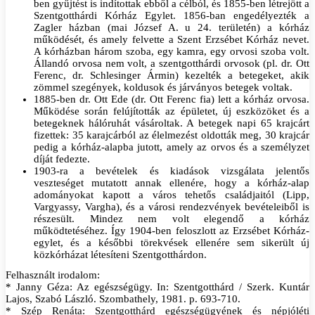
ben gyűjtést is indítottak ebből a célból, és 1855-ben létrejött a
Szentgotthárdi Kórház Egylet. 1856-ban engedélyezték a
Zagler házban (mai József A. u 24. területén) a kórház
működését, és amely felvette a Szent Erzsébet Kórház nevet.
A kórházban három szoba, egy kamra, egy orvosi szoba volt.
Állandó orvosa nem volt, a szentgotthárdi orvosok (pl. dr. Ott
Ferenc, dr. Schlesinger Ármin) kezelték a betegeket, akik
zömmel szegények, koldusok és járványos betegek voltak.
1885-ben dr. Ott Ede (dr. Ott Ferenc fia) lett a kórház orvosa.
Működése során felújították az épületet, új eszközöket és a
betegeknek hálóruhát vásároltak. A betegek napi 65 krajcárt
fizettek: 35 karajcárból az élelmezést oldották meg, 30 krajcár
pedig a kórház-alapba jutott, amely az orvos és a személyzet
díját fedezte.
1903-ra a bevételek és kiadások vizsgálata jelentős
veszteséget mutatott annak ellenére, hogy a kórház-alap
adományokat kapott a város tehetős családjaitól (Lipp,
Vargyassy, Vargha), és a városi rendezvények bevételeiből is
részesült. Mindez nem volt elegendő a kórház
működtetéséhez. Így 1904-ben feloszlott az Erzsébet Kórház-
egylet, és a későbbi törekvések ellenére sem sikerült új
közkórházat létesíteni Szentgotthárdon.
Felhasznált irodalom:
* Janny Géza: Az egészségügy. In: Szentgotthárd / Szerk. Kuntár
Lajos, Szabó László. Szombathely, 1981. p. 693-710.
* Szép Renáta: Szentgotthárd egészségügyének és népjóléti