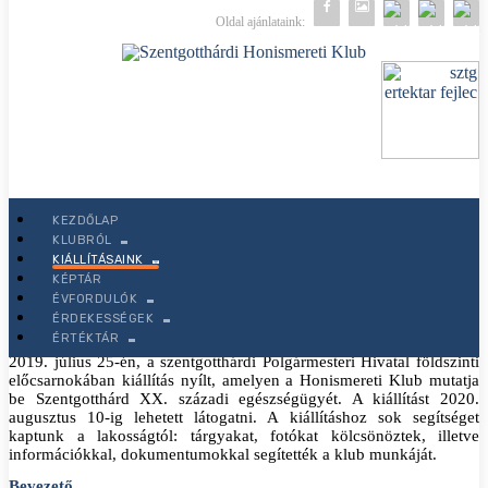
Oldal ajánlataink:
KEZDŐLAP
KLUBRÓL
KIÁLLÍTÁSAINK
2019
Frank Róza
Kiállítások
2021. április 06
KÉPTÁR
ÉVFORDULÓK
- Szentgotthárd egészségügye
ÉRDEKESSÉGEK
ÉRTÉKTÁR
2019. július 25-én, a szentgotthárdi Polgármesteri Hivatal földszinti
előcsarnokában kiállítás nyílt, amelyen a Honismereti Klub mutatja
be Szentgotthárd XX. századi egészségügyét. A kiállítást 2020.
augusztus 10-ig lehetett látogatni. A kiállításhoz sok segítséget
kaptunk a lakosságtól: tárgyakat, fotókat kölcsönöztek, illetve
információkkal, dokumentumokkal segítették a klub munkáját.
Bevezető