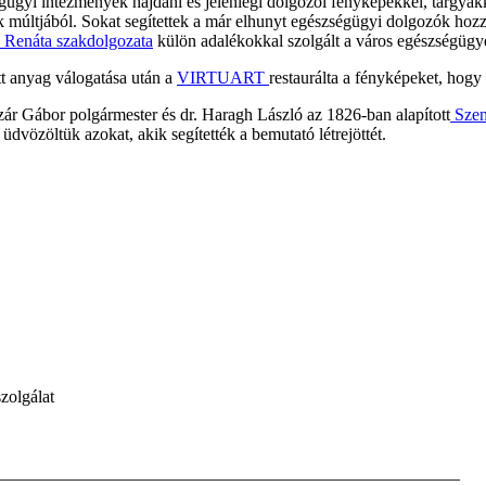
gügyi intézmények hajdani és jelenlegi dolgozói fényképekkel, tárgyak
múltjából. Sokat segítettek a már elhunyt egészségügyi dolgozók hozzát
 Renáta szakdolgozata
külön adalékokkal szolgált a város egészségügyé
t anyag válogatása után a
VIRTUART
restaurálta a fényképeket, hog
szár Gábor polgármester és dr. Haragh László az 1826-ban alapított
Szen
dvözöltük azokat, akik segítették a bemutató létrejöttét.
zolgálat
_____________________________________________________