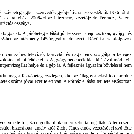
s szívbetegségben szenvedők gyógyítására szervezték át. 1976-tól dr.
t az irányítást. 2008-tól az intézmény vezetője dr. Ferenczy Valéria
tációs osztálya.
lgoztak. A járóbeteg-ellátást jól felszerelt diagnosztikai, gyógy- és
 1992-ben az intézmény 145 ággyal rendelkezett. Bővült a szakdolgozók
on van színes televízió, könyvtár és nagy park szolgálja a betegek
aki-technikai feltételei is. A gyógymedencék kialakításával mód nyílt
 röntgenvizsgálat helye és a gép is. A fejlesztés ágyszám bővítéssel nem
ordul meg a fekvőbeteg részlegen, ahol az átlagos ápolási idő harminc
ek száma jóval ezer felett van. A kórház ellátási területe elsősorban
os vetette föl, Szentgotthárd akkori vezetői támogatták. A természeti
sület biztosította, amely gróf Zichy János elnök vezetésével gyűjtötte
z óragyár és a hozzá tartozó park árverésre kerüljön, így végül potom