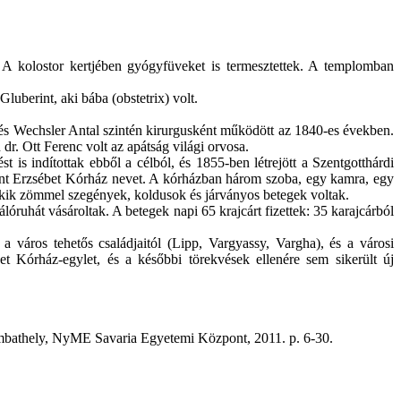
 A kolostor kertjében gyógyfüveket is termesztettek. A templomban
luberint, aki bába (obstetrix) volt.
r és Wechsler Antal szintén kirurgusként működött az 1840-es években.
 dr. Ott Ferenc volt az apátság világi orvosa.
t is indítottak ebből a célból, és 1855-ben létrejött a Szentgotthárdi
zent Erzsébet Kórház nevet. A kórházban három szoba, egy kamra, egy
, akik zömmel szegények, koldusok és járványos betegek voltak.
álóruhát vásároltak. A betegek napi 65 krajcárt fizettek: 35 karajcárból
a város tehetős családjaitól (Lipp, Vargyassy, Vargha), és a városi
t Kórház-egylet, és a későbbi törekvések ellenére sem sikerült új
zombathely, NyME Savaria Egyetemi Központ, 2011. p. 6-30.