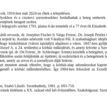
volt, 1910-ben már 2624‑en éltek a településen.
okhoz és a ciszterci szerzetesekhez fordulhattak a beteg emberek.
entjének faragott szobra.
eljegyzés szerint 1793. június 6‑án temették el a 77 évet élt Elizabeth G
árdi orvosok, dr. Josephus Fischer ls Varga Ferenc. Dr. Joseph Petzle
a terjedt ki. Kortárs sebészük volt Várallyai Pál. A szabadságharc idején
ogy közkórházat (városi ispotályt) alapítson a város. 1847-ben gyűjtés
ózsef A. u 24. területén) a kórház működését, és amely felvette a S
vosok (pl. dr. Ott Ferenc, dr. Schlesinger Ármin) kezelték a betegeket
Működése során felújították az épületet, új eszközöket és a betegeknek h
ott, amely az orvos és a személyzet díját fedezte.
get mutatott annak ellenére, hogy a kórház-alap adományokat kapott 
egendő a kórház működtetéséhez. Így 1904-ben feloszlott az Erzsébe
os, Szabó László. Szombathely, 1981. p. 693-710.
yeinek története a XX. század első két évtizedében. Szakdolgozat. S