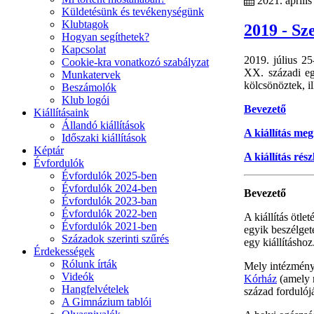
2021. április
Küldetésünk és tevékenységünk
Klubtagok
2019 - Sz
Hogyan segíthetek?
Kapcsolat
2019. július 25
Cookie-kra vonatkozó szabályzat
XX. századi egé
Munkatervek
kölcsönöztek, i
Beszámolók
Klub logói
Bevezető
Kiállításaink
Állandó kiállítások
A kiállítás me
Időszaki kiállítások
Képtár
A kiállítás rész
Évfordulók
Évfordulók 2025-ben
Évfordulók 2024-ben
Bevezető
Évfordulók 2023-ban
Évfordulók 2022-ben
A kiállítás ötle
Évfordulók 2021-ben
egyik beszélget
Századok szerinti szűrés
egy kiállításhoz
Érdekességek
Rólunk írták
Mely intézménye
Videók
Kórház
(amely r
Hangfelvételek
század fordulój
A Gimnázium tablói