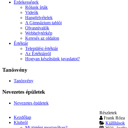
Érdekességek
Rólunk írták
Videók
Hangfelvételek
A Gimnázium tablói
Olvasnivalók
Webhelytérkép
Keresés az oldalon
Értéktár
Települési értéktár
Az Értéktárról
Hogyan készítsünk javaslatot?
Tanösvény
Tanösvény
Nevezetes épületek
Nevezetes épületek
Részletek
Kezdőlap
Frank Róza
Klubról
Kiállítások
Mi történt mostanában?