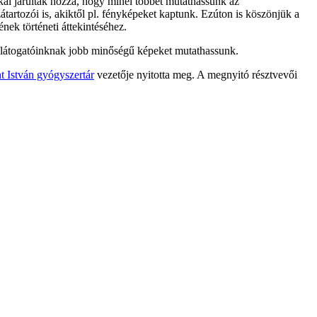
kal járultak hozzá, hogy minél többet mutathassunk az
artozói is, akiktől pl. fényképeket kaptunk. Ezúton is köszönjük a
nek történeti áttekintéséhez.
y látogatóinknak jobb minőségű képeket mutathassunk.
t István gyógyszertár
vezetője nyitotta meg. A megnyitó résztvevői