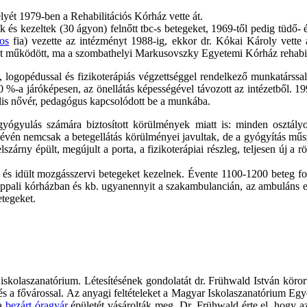
ét 1979-ben a Rehabilitációs Kórház vette át.
s kezeltek (30 ágyon) felnőtt tbc-s betegeket, 1969-től pedig tüdő- é
os
fia) vezette az intézményt 1988-ig, ekkor dr. Kókai Károly vette á
t működött, ma a szombathelyi Markusovszky Egyetemi Kórház rehabili
logopédussal és fizikoterápiás végzettséggel rendelkező munkatárssal do
 80 %-a járóképesen, az önellátás képességével távozott az intézetből.
iális nővér, pedagógus kapcsolódott be a munkába.
gyógyulás számára biztosított körülmények miatt is: minden osztály
évén nemcsak a betegellátás körülményei javultak, de a gyógyítás műsz
lszárny épült, megújult a porta, a fizikoterápiai részleg, teljesen új a
sett és idült mozgásszervi betegeket kezelnek. Évente 1100-1200 beteg f
appali kórházban és kb. ugyanennyit a szakambulancián, az ambuláns eset
tegeket.
skolaszanatórium. Létesítésének gondolatát dr. Frühwald István körorv
s a fővárossal. Az anyagi feltételeket a Magyar Iskolaszanatórium Egye
 a
bezárt óragyár
épületét vásárolták meg. Dr. Frühwald érte el, hogy a