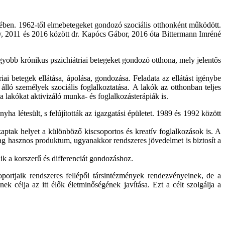
ében. 1962-től elmebetegeket gondozó szociális otthonként működött.
y, 2011 és 2016 között dr. Kapócs Gábor, 2016 óta Bittermann Imréné
agyobb krónikus pszichiátriai betegeket gondozó otthona, mely jelentős
i betegek ellátása, ápolása, gondozása. Feladata az ellátást igénybe
lló személyek szociális foglalkoztatása. A lakók az otthonban teljes
 lakókat aktivizáló munka- és foglalkozásterápiák is.
ha létesült, s felújították az igazgatási épületet. 1989 és 1992 között
 kaptak helyet a különböző kiscsoportos és kreatív foglalkozások is. A
ag hasznos produktum, ugyanakkor rendszeres jövedelmet is biztosít a
dik a korszerű és differenciát gondozáshoz.
portjaik rendszeres fellépői társintézmények rendezvényeinek, de a
 célja az itt élők életminőségének javítása. Ezt a célt szolgálja a