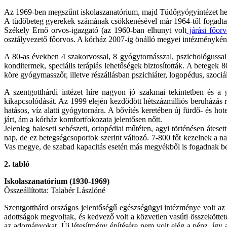
Az 1969-ben megszűnt iskolaszanatórium, majd Tüdőgyógyintézet hely
A tüdőbeteg gyerekek számának csökkenésével már 1964-től fogadtak é
Székely Ernő orvos-igazgató (az 1960-ban elhunyt volt
járási főorv
osztályvezető főorvos. A kórház 2007-ig önálló megyei intézménykén
A 80-as években 4 szakorvossal, 8 gyógytornásszal, pszichológussal, 
konditermek, speciális terápiás lehetőségek biztosították. A betegek
köre gyógymasszőr, illetve részállásban pszichiáter, logopédus, szoc
A szentgotthárdi intézet híre nagyon jó szakmai tekintetben és a 
kikapcsolódását. Az 1999 elején kezdődött hétszázmilliós beruházás r
hatásos, víz alatti gyógytornára. A bővítés keretében új fürdő- és hote
járt, ám a kórház komfortfokozata jelentősen nőtt.
Jelenleg baleseti sebészeti, ortopédiai műtéten, agyi történésen áte
nap, de ez betegségcsoportok szerint változó. 7-800 főt kezelnek a n
Vas megye, de szabad kapacitás esetén más megyékből is fogadnak be
2. tabló
Iskolaszanatórium (1930-1969)
Összeállította: Talabér Lászlóné
Szentgotthárd országos jelentőségű egészségügyi intézménye volt az i
adottságok megvoltak, és kedvező volt a közvetlen vasúti összekötteté
az adományokat. Új létesítmény építésére nem volt elég a pénz, így