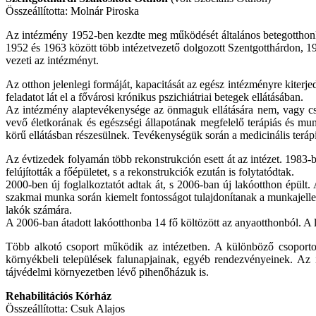
Összeállította: Molnár Piroska
Az intézmény 1952-ben kezdte meg működését általános betegotthonk
1952 és 1963 között több intézetvezető dolgozott Szentgotthárdon, 
vezeti az intézményt.
Az otthon jelenlegi formáját, kapacitását az egész intézményre kiterj
feladatot lát el a fővárosi krónikus pszichiátriai betegek ellátásában.
Az intézmény alaptevékenysége az önmaguk ellátására nem, vagy csak 
vevő életkorának és egészségi állapotának megfelelő terápiás és mun
körű ellátásban részesülnek. Tevékenységük során a medicinális terápi
Az évtizedek folyamán több rekonstrukción esett át az intézet. 1983-ba
felújították a főépületet, s a rekonstrukciók ezután is folytatódtak.
2000-ben új foglalkoztatót adtak át, s 2006-ban új lakóotthon épült. 
szakmai munka során kiemelt fontosságot tulajdonítanak a munkajelle
lakók számára.
A 2006-ban átadott lakóotthonba 14 fő költözött az anyaotthonból. A la
Több alkotó csoport működik az intézetben. A különböző csoportok 
környékbeli települések falunapjainak, egyéb rendezvényeinek. Az i
tájvédelmi környezetben lévő pihenőházuk is.
Rehabilitációs Kórház
Összeállította: Csuk Alajos