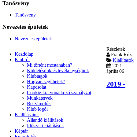
Tanösvény
Tanösvény
Nevezetes épületek
Nevezetes épületek
Részletek
Kezdőlap
Frank Róza
Klubról
Kiállítások
Mi történt mostanában?
2021.
Küldetésünk és tevékenységünk
április 06
Klubtagok
Hogyan segíthetek?
2019 -
Kapcsolat
Cookie-kra vonatkozó szabályzat
Munkatervek
Beszámolók
Klub logói
Kiállításaink
Állandó kiállítások
Időszaki kiállítások
Képtár
Évfordulók