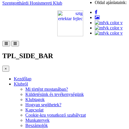
Oldal ajánlataink:
Szentgotthárdi Honismereti Klub
TPL_SIDE_BAR
×
Kezdőlap
Klubról
Mi történt mostanában?
Küldetésünk és tevékenységünk
Klubtagok
Hogyan segíthetek?
Kapcsolat
Cookie-kra vonatkozó szabályzat
Munkatervek
Beszámolók