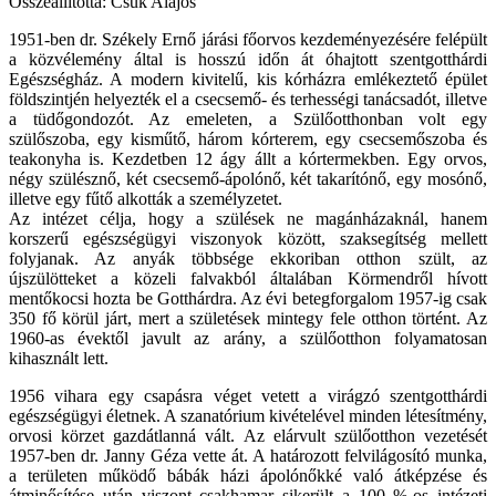
Összeállította: Csuk Alajos
1951-ben dr. Székely Ernő járási főorvos kezdeményezésére felépült
a közvélemény által is hosszú időn át óhajtott szentgotthárdi
Egészségház. A modern kivitelű, kis kórházra emlékeztető épület
földszintjén helyezték el a csecsemő- és terhességi tanácsadót, illetve
a tüdőgondozót. Az emeleten, a Szülőotthonban volt egy
szülőszoba, egy kisműtő, három kórterem, egy csecsemőszoba és
teakonyha is. Kezdetben 12 ágy állt a kórtermekben. Egy orvos,
négy szülésznő, két csecsemő-ápolónő, két takarítónő, egy mosónő,
illetve egy fűtő alkották a személyzetet.
Az intézet célja, hogy a szülések ne magánházaknál, hanem
korszerű egészségügyi viszonyok között, szaksegítség mellett
folyjanak. Az anyák többsége ekkoriban otthon szült, az
újszülötteket a közeli falvakból általában Körmendről hívott
mentőkocsi hozta be Gotthárdra. Az évi betegforgalom 1957-ig csak
350 fő körül járt, mert a születések mintegy fele otthon történt. Az
1960-as évektől javult az arány, a szülőotthon folyamatosan
kihasznált lett.
1956 vihara egy csapásra véget vetett a virágzó szentgotthárdi
egészségügyi életnek. A szanatórium kivételével minden létesítmény,
orvosi körzet gazdátlanná vált. Az elárvult szülőotthon vezetését
1957-ben dr. Janny Géza vette át. A határozott felvilágosító munka,
a területen működő bábák házi ápolónőkké való átképzése és
átminősítése után viszont csakhamar sikerült a 100 %-os intézeti