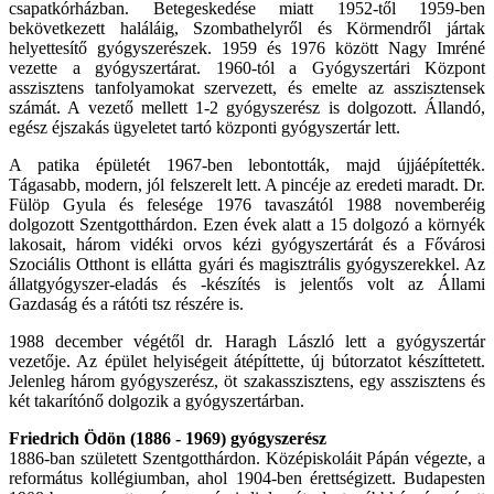
csapatkórházban. Betegeskedése miatt 1952-től 1959-ben
bekövetkezett haláláig, Szombathelyről és Körmendről jártak
helyettesítő gyógyszerészek. 1959 és 1976 között Nagy Imréné
vezette a gyógyszertárat. 1960-tól a Gyógyszertári Központ
asszisztens tanfolyamokat szervezett, és emelte az asszisztensek
számát. A vezető mellett 1-2 gyógyszerész is dolgozott. Állandó,
egész éjszakás ügyeletet tartó központi gyógyszertár lett.
A patika épületét 1967-ben lebontották, majd újjáépítették.
Tágasabb, modern, jól felszerelt lett. A pincéje az eredeti maradt. Dr.
Fülöp Gyula és felesége 1976 tavaszától 1988 novemberéig
dolgozott Szentgotthárdon. Ezen évek alatt a 15 dolgozó a környék
lakosait, három vidéki orvos kézi gyógyszertárát és a Fővárosi
Szociális Otthont is ellátta gyári és magisztrális gyógyszerekkel. Az
állatgyógyszer-eladás és -készítés is jelentős volt az Állami
Gazdaság és a rátóti tsz részére is.
1988 december végétől dr. Haragh László lett a gyógyszertár
vezetője. Az épület helyiségeit átépíttette, új bútorzatot készíttetett.
Jelenleg három gyógyszerész, öt szakasszisztens, egy asszisztens és
két takarítónő dolgozik a gyógyszertárban.
Friedrich Ödön (1886 - 1969) gyógyszerész
1886-ban született Szentgotthárdon. Középiskoláit Pápán végezte, a
református kollégiumban, ahol 1904-ben érettségizett. Budapesten