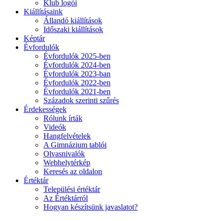
Klub logói
Kiállításaink
Állandó kiállítások
Időszaki kiállítások
Képtár
Évfordulók
Évfordulók 2025-ben
Évfordulók 2024-ben
Évfordulók 2023-ban
Évfordulók 2022-ben
Évfordulók 2021-ben
Századok szerinti szűrés
Érdekességek
Rólunk írták
Videók
Hangfelvételek
A Gimnázium tablói
Olvasnivalók
Webhelytérkép
Keresés az oldalon
Értéktár
Települési értéktár
Az Értéktárról
Hogyan készítsünk javaslatot?