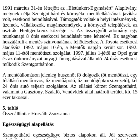
1991 március 31-én létrejött az „Életünkért-Egymásért” Alapítvány,
melynek célja Szentgotthárd és környéke mentőellátásának javítása
volt, esetkocsi beindításával. Támogatók voltak a helyi intézmények,
üzemek, vállalkozók, magánszemélyek, a környező települések, az
osztrák Heiligenkreuz községe is. Az összegyűlt adomány egy
munkanapi 8 órás esetkocsi beindítását tette lehetővé. Ez nagyban
hozzájárult a mentés színvonalának fejlődéséhez. A Toyota esetkocsi
átadására 1992. május 10-én, a Mentők napján került sor. 1992.
május 11-étől mentőtiszti szolgálat, 1997. július 1-jétől az Opel gyár
és az önkormányzat anyagi támogatásával állandó 24 órás esetkocsi
működik Szentgotthárdon.
A mentőállomáson jelenleg huszonöt fő dolgozik (öt mentőtiszt, egy
félállású mentőorvos, tíz mentőápoló, tíz mentőgépkocsi-vezető), két
24 órás autó teljesít szolgálatot. Az ellátási körzet Szentgotthárd,
valamint a Gasztony, Szalafő, Vendvidék által határolt terület, kb. 15
ezer lakossal.
5. tabló
Összeállította: Horváth Zsuzsanna
Egészségügyi alapellátá
s
Szentgotthárd egészségügye biztos alapokon áll. Jól szervezett