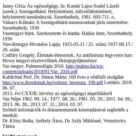
Janny Géza: Az egészségügy. In: Kuntár Lajos-Szabó László
(szerk.): Szentgotthárd. Helytörténeti, művelődéstörténeti,
helyismereti tanulmányok. Szombathely, 1981. 693-711. o.
Vakarcs Kálmán: A Szentgotthárd-muraszombati járás ismertetése.
Szombathely, 1939
Vasmegyei fejek. Szerkesztette és kiadta: Halász Imre, Szombathely,
1930
Vasvármegye Hivatalos Lapja, 1925-05-21 / 21. szám; 1937-08-15 /
20. szám
Csiffáry Gergely: Életutak-életsorsok. Az antifasiszta fegyveres harc
Heves megyei résztvevőinek életrajzgyűjteménye
Vas megye. Pulmonológia 2016.
http://pulmo.hu/wp-
content/uploads/2018/01/Vas_2016.pdf
Kahlichné Prof. Dr. Simon Márta: 100 éves a védőnői szolgálat
http://www.tbvedonok.hu/vedono_brossura_100.pdf
Letöltés: 2019.
06. 07.
2015. évi CXXIII. törvény az egészségügyi alapellátásról
Vas Népe 1962. 09. 14.; 1977. 08. 20.; 1981. 05. 20.; 2011. 04. 06.;
2013. 06. 28.; 2013. 07. 11.; 2014. 03. 07.
Szóbeli információk és dokumentumok közreadásával segítették a
munkát:
Dr. Klósz Beáta, Székely Ákos, Dr. Szily Miklósné, Veszelovics
Tímea