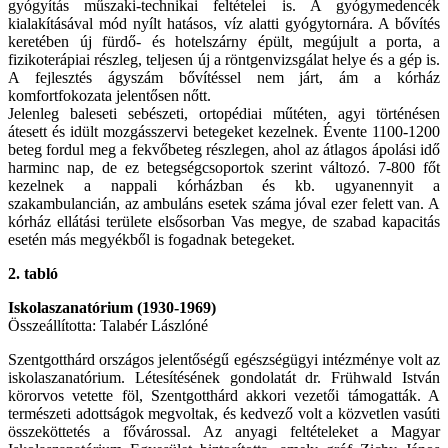
gyógyítás műszaki-technikai feltételei is. A gyógymedencék
kialakításával mód nyílt hatásos, víz alatti gyógytornára. A bővítés
keretében új fürdő- és hotelszárny épült, megújult a porta, a
fizikoterápiai részleg, teljesen új a röntgenvizsgálat helye és a gép is.
A fejlesztés ágyszám bővítéssel nem járt, ám a kórház
komfortfokozata jelentősen nőtt.
Jelenleg baleseti sebészeti, ortopédiai műtéten, agyi történésen
átesett és idült mozgásszervi betegeket kezelnek. Évente 1100-1200
beteg fordul meg a fekvőbeteg részlegen, ahol az átlagos ápolási idő
harminc nap, de ez betegségcsoportok szerint változó. 7-800 főt
kezelnek a nappali kórházban és kb. ugyanennyit a
szakambulancián, az ambuláns esetek száma jóval ezer felett van. A
kórház ellátási területe elsősorban Vas megye, de szabad kapacitás
esetén más megyékből is fogadnak betegeket.
2. tabló
Iskolaszanatórium (1930-1969)
Összeállította: Talabér Lászlóné
Szentgotthárd országos jelentőségű egészségügyi intézménye volt az
iskolaszanatórium. Létesítésének gondolatát dr. Frühwald István
körorvos vetette föl, Szentgotthárd akkori vezetői támogatták. A
természeti adottságok megvoltak, és kedvező volt a közvetlen vasúti
összeköttetés a fővárossal. Az anyagi feltételeket a Magyar