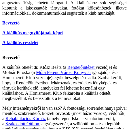
augusztus 10-ig lehetett látogatni. A kiállításhoz sok segítséget
kaptunk a lakosságtól: tárgyakat, fotókat kölcsönöztek, illetve
információkkal, dokumentumokkal segítették a klub munkáját.
Bevezető
A kiállítás megnyitójának képei
A kiállítás részletei
Bevezető
A kiállítás ötletét dr. Klósz Beáta (a
Rendelőintézet
vezetője) és
Molnár Piroska (a
Móra Ferenc Városi Könyvtár
igazgatója és a
Honismereti Klub vezetője) egyik beszélgetése adta. Szóba került,
hogy a Rendelőintézetben leltároznak, és érdekes fényképek és
tárgyak kerültek elő, amelyeket fel lehetne használni egy
kiállításhoz. A Honismereti Klub felkarolta a kiállítás ötletét,
megbeszéltük és beosztottuk a tennivalókat.
Mely intézményekről is van szó? A fontossági sorrendet hanyagolva:
mentők, szakrendelő, körzeti orvosok (most háziorvosok), védőnők,
a
Rehabilitációs Kórház
(amely régen Iskolaszanatórium volt),
a
Szakosított Otthon
, a gyógyszertár, a szülőotthon – és a legtöbb
gotthárdinak meglepetés, hogy a XIX-XX. század fordulóján volt a