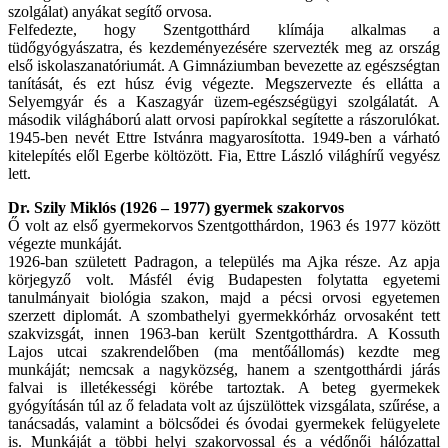
szolgálat) anyákat segítő orvosa.
Felfedezte, hogy Szentgotthárd klímája alkalmas a
tüdőgyógyászatra, és kezdeményezésére szervezték meg az ország
első iskolaszanatóriumát. A Gimnáziumban bevezette az egészségtan
tanítását, és ezt húsz évig végezte. Megszervezte és ellátta a
Selyemgyár és a Kaszagyár üzem-egészségügyi szolgálatát. A
második világháború alatt orvosi papírokkal segítette a rászorulókat.
1945-ben nevét Ettre Istvánra magyarosította. 1949-ben a várható
kitelepítés elől Egerbe költözött. Fia, Ettre László világhírű vegyész
lett.
Dr. Szily Miklós (1926 – 1977) gyermek szakorvos
Ő volt az első gyermekorvos Szentgotthárdon, 1963 és 1977 között
végezte munkáját.
1926-ban született Padragon, a település ma Ajka része. Az apja
körjegyző volt. Másfél évig Budapesten folytatta egyetemi
tanulmányait biológia szakon, majd a pécsi orvosi egyetemen
szerzett diplomát. A szombathelyi gyermekkórház orvosaként tett
szakvizsgát, innen 1963-ban került Szentgotthárdra. A Kossuth
Lajos utcai szakrendelőben (ma mentőállomás) kezdte meg
munkáját; nemcsak a nagyközség, hanem a szentgotthárdi járás
falvai is illetékességi körébe tartoztak. A beteg gyermekek
gyógyításán túl az ő feladata volt az újszülöttek vizsgálata, szűrése, a
tanácsadás, valamint a bölcsődei és óvodai gyermekek felügyelete
is. Munkáját a többi helyi szakorvossal és a védőnői hálózattal