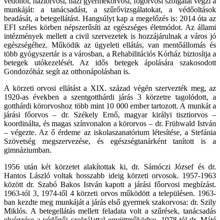
védőnői, háziorvosi, házi gyermekorvosi, fogorvosi szolgálat végzi a
munkáját: a tanácsadást, a szűrővizsgálatokat, a védőoltások
beadását, a betegellátást. Hangsúlyt kap a megelőzés is: 2014 óta az
EFI széles körben népszerűsíti az egészséges életmódot. Az állami
intézmények mellett a civil szervezetek is hozzájárulnak a város jó
egészségéhez. Működik az ügyeleti ellátás, van mentőállomás és
több gyógyszertár is a városban, a Rehabilitációs Kórház biztosítja a
betegek utókezelését. Az idős betegek ápolására szakosodott
Gondozóház segít az otthonápolásban is.
A körzeti orvosi ellátást a XIX. század végén szervezték meg, az
1920-as években a szentgotthárdi járás 3 körzetre tagolódott, a
gotthárdi körorvoshoz több mint 10 000 ember tartozott. A munkát a
járási főorvos – dr. Székely Ernő, magyar királyi tisztiorvos –
koordinálta, és magas színvonalon a körorvos – dr. Frühwald István
– végezte. Az ő érdeme az iskolaszanatórium létesítése, a Stefánia
Szövetség megszervezése, és egészségtanárként tanított is a
gimnáziumban.
1956 után két körzetet alakítottak ki, dr. Sámóczi József és dr.
Hantos László voltak hosszabb ideig körzeti orvosok. 1957-1963
között dr. Szabó Bakos István kapott a járási főorvosi megbízást.
1963-tól 3, 1974-től 4 körzeti orvos működött a településen. 1963-
ban kezdte meg munkáját a járás első gyermek szakorvosa: dr. Szily
Miklós. A betegellátás mellett feladata volt a szűrések, tanácsadás
elvégzése a védőnői szolgálattal együttműködve. 1978-tól dr. Máté