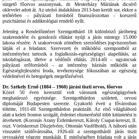
sürgető főorvos asszonynak, dr. Mesterházy Máriának dicsérő
oklevelet adott át. Az utolsó átalakításra 2013-ban került sor, ekkor a
tetőtérben – pályázati forrásból finanszírozottan - korszerű
pszichiátriai és addiktológiai rendelő nyílt.
Jelenleg a Rendelőintézet Szentgotthárd 18 különböző járóbeteg
szakrendelést és gondozói ellátást nyújt a járás mintegy 15.000
lakosa részére. A szakorvosok zömében szerződéses jogviszonyban
látják el a feladatot. Szervezeti és működési szempontból az
intézményhez tartozik a foglalkozás-egészségügyi alapellátás, az
iskolafogászat, illetve a védőnői ellátás. 2014-től – ugyancsak
pályázati erőforrásból – az intézmény bázisán működik az
Egészségfejlesztési Iroda, tevékenysége fókuszában az egészség
védelmével és betegségek megelőzésével.
Dr. Székely Ernő (1884 – 1960) járási tiszti orvos, főorvos
Közel 50 éven keresztül volt városunk egészségügyének
meghatározó egyénisége. Szentgotthárdon született, orvosi
diplomáját Budapesten szerezte. Gyakorló éveit a fővárosban
töltötte, 1911-től Szentgotthárdon praktizált. Az első világháború
alatt a keleti fronton szolgált, érdemei elismeréséül több kitüntetést is
átvehetett. (Koronás Arany Érdemkereszt, Károly Csapat-kereszt, II.
oszt. Vöröskereszt Díszjelvény, Ottomán Vasfélhold). A háború után
visszatért szülővárosába, 1926-tól a szentgotthárdi járás tiszti
orvosaként végezte munkáját. E minőségében feladata volt a járás