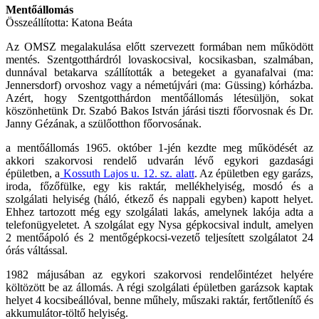
Mentőállomás
Összeállította: Katona Beáta
Az OMSZ megalakulása előtt szervezett formában nem működött
mentés. Szentgotthárdról lovaskocsival, kocsikasban, szalmában,
dunnával betakarva szállították a betegeket a gyanafalvai (ma:
Jennersdorf) orvoshoz vagy a németújvári (ma: Güssing) kórházba.
Azért, hogy Szentgotthárdon mentőállomás létesüljön, sokat
köszönhetünk Dr. Szabó Bakos István járási tiszti főorvosnak és Dr.
Janny Gézának, a szülőotthon főorvosának.
a mentőállomás 1965. október 1-jén kezdte meg működését az
akkori szakorvosi rendelő udvarán lévő egykori gazdasági
épületben, a
Kossuth Lajos u. 12. sz. alatt
. Az épületben egy garázs,
iroda, főzőfülke, egy kis raktár, mellékhelyiség, mosdó és a
szolgálati helyiség (háló, étkező és nappali egyben) kapott helyet.
Ehhez tartozott még egy szolgálati lakás, amelynek lakója adta a
telefonügyeletet. A szolgálat egy Nysa gépkocsival indult, amelyen
2 mentőápoló és 2 mentőgépkocsi-vezető teljesített szolgálatot 24
órás váltással.
1982 májusában az egykori szakorvosi rendelőintézet helyére
költözött be az állomás. A régi szolgálati épületben garázsok kaptak
helyet 4 kocsibeállóval, benne műhely, műszaki raktár, fertőtlenítő és
akkumulátor-töltő helyiség.