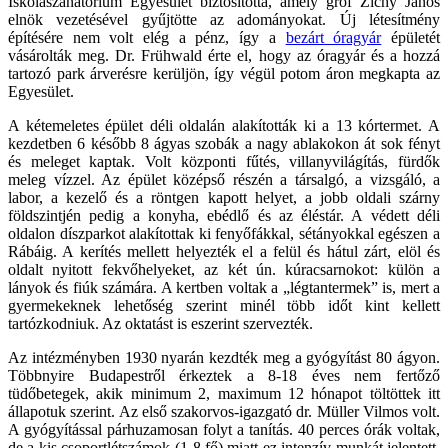
Iskolaszanatórium Egyesület biztosította, amely gróf Zichy János
elnök vezetésével gyűjtötte az adományokat. Új létesítmény
építésére nem volt elég a pénz, így a
bezárt óragyár
épületét
vásárolták meg. Dr. Frühwald érte el, hogy az óragyár és a hozzá
tartozó park árverésre kerüljön, így végül potom áron megkapta az
Egyesület.
A kétemeletes épület déli oldalán alakították ki a 13 kórtermet. A
kezdetben 6 később 8 ágyas szobák a nagy ablakokon át sok fényt
és meleget kaptak. Volt központi fűtés, villanyvilágítás, fürdők
meleg vízzel. Az épület középső részén a társalgó, a vizsgáló, a
labor, a kezelő és a röntgen kapott helyet, a jobb oldali szárny
földszintjén pedig a konyha, ebédlő és az éléstár. A védett déli
oldalon díszparkot alakítottak ki fenyőfákkal, sétányokkal egészen a
Rábáig. A kerítés mellett helyezték el a felül és hátul zárt, elöl és
oldalt nyitott fekvőhelyeket, az két ún. kúracsarnokot: külön a
lányok és fiúk számára. A kertben voltak a „légtantermek” is, mert a
gyermekeknek lehetőség szerint minél több időt kint kellett
tartózkodniuk. Az oktatást is eszerint szervezték.
Az intézményben 1930 nyarán kezdték meg a gyógyítást 80 ágyon.
Többnyire Budapestről érkeztek a 8-18 éves nem fertőző
tüdőbetegek, akik minimum 2, maximum 12 hónapot töltöttek itt
állapotuk szerint. Az első szakorvos-igazgató dr. Müller Vilmos volt.
A gyógyítással párhuzamosan folyt a tanítás. 40 perces órák voltak,
de a kis csoportlétszámok (1-8 fő) miatt ez intenzív munkát jelentett.