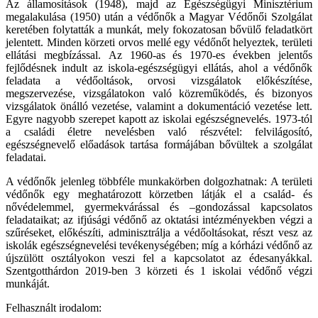
Az államosítások (1948), majd az Egészségügyi Minisztérium
megalakulása (1950) után a védőnők a Magyar Védőnői Szolgálat
keretében folytatták a munkát, mely fokozatosan bővülő feladatkört
jelentett. Minden körzeti orvos mellé egy védőnőt helyeztek, területi
ellátási megbízással. Az 1960-as és 1970-es években jelentős
fejlődésnek indult az iskola-egészségügyi ellátás, ahol a védőnők
feladata a védőoltások, orvosi vizsgálatok előkészítése,
megszervezése, vizsgálatokon való közreműködés, és bizonyos
vizsgálatok önálló vezetése, valamint a dokumentáció vezetése lett.
Egyre nagyobb szerepet kapott az iskolai egészségnevelés. 1973-tól
a családi életre nevelésben való részvétel: felvilágosító,
egészségnevelő előadások tartása formájában bővültek a szolgálat
feladatai.
A védőnők jelenleg többféle munkakörben dolgozhatnak: A területi
védőnők egy meghatározott körzetben látják el a család- és
nővédelemmel, gyermekvárással és –gondozással kapcsolatos
feladataikat; az ifjúsági védőnő az oktatási intézményekben végzi a
szűréseket, előkészíti, adminisztrálja a védőoltásokat, részt vesz az
iskolák egészségnevelési tevékenységében; míg a kórházi védőnő az
újszülött osztályokon veszi fel a kapcsolatot az édesanyákkal.
Szentgotthárdon 2019-ben 3 körzeti és 1 iskolai védőnő végzi
munkáját.
Felhasznált irodalom: