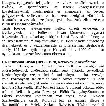
közegészségügyének felügyelete: az ivóvíz, az élelmiszerek, a
lakások, az iparműhelyek, az iskolák közegészségügyi
követelményeinek megállapítása és ellenőrzése, az orvosi,
gyógyszerészi, szülésznői és halottkémi szolgálat előírásának
betartatása, a vasutak közegészségügyi helyzetének ellenőrzése, a
kuruzslás megakadályozása.
Tiszti főorvosi tevékenysége mellett körzeti orvosként is
tevékenykedett, dr. Frühwald István körorvossal egymást
helyettesítették a szabadságuk idején. Járási főorvosként támogatta
az Iskolaszanatórium alapítását, amely 1930-tól fogadta a tüdőbeteg
gyermekeket, és ő kezdeményezte az Egészségház létrehozását,
amely 1951-ben nyílt meg a Hunyadi úton. 1956-tól – már
nyugdíjasan – a Szociális Otthon főorvosa lett.
Dr. Frühwald István (1893 – 1978) körorvos, járási főorvos
1924-től 1949-ig – dr. Székely Ernő mellett – Szentgotthárd
egészségügyének elkötelezett szakembere, újítások, egyesületek
kezdeményezője, szépirodalmi és tudományos munkák szerzője
volt. Pozsonyban született és tanult, orvosi diplomát 1919-ben
szerzett. Az első világháborúba orvosnövendékként vonult be, orosz
hadifogságba került, 1917-ben tért haza. A trianoni békeszerződés
után el kellett hagynia Pozsonyt. Előbb Batthyány-Strattmann
László köpcsényi kórházában volt orvos, majd 1924-ben
Szentgotthárdra került. Körorvos lett, az apátság, illetve a
Szentgotthárd és Vidéke Stefánia Szövetség (későbbi védőnői