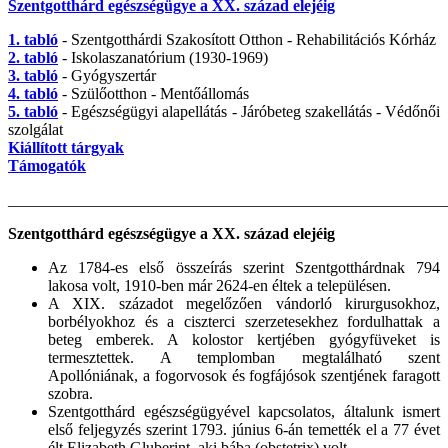
Szentgotthárd egészségügye a XX. század elejéig
1. tabló
- Szentgotthárdi Szakosított Otthon - Rehabilitációs Kórház
2. tabló
- Iskolaszanatórium (1930-1969)
3. tabló
- Gyógyszertár
4. tabló
- Szülőotthon - Mentőállomás
5. tabló
- Egészségügyi alapellátás - Járóbeteg szakellátás - Védőnői
szolgálat
Kiállított tárgyak
Támogatók
_______________________________________________________
Szentgotthárd egészségügye a XX. század elejéig
Az 1784-es első összeírás szerint Szentgotthárdnak 794
lakosa volt, 1910-ben már 2624‑en éltek a településen.
A XIX. századot megelőzően vándorló kirurgusokhoz,
borbélyokhoz és a ciszterci szerzetesekhez fordulhattak a
beteg emberek. A kolostor kertjében gyógyfüveket is
termesztettek. A templomban megtalálható szent
Apollóniának, a fogorvosok és fogfájósok szentjének faragott
szobra.
Szentgotthárd egészségügyével kapcsolatos, általunk ismert
első feljegyzés szerint 1793. június 6‑án temették el a 77 évet
élt Elizabeth Gluberint, aki bába (obstetrix) volt.