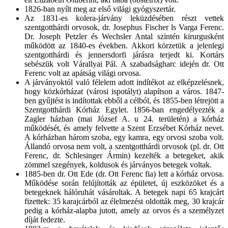
1826-ban nyílt meg az első világi gyógyszertár.
Az 1831-es kolera-járvány leküzdésében részt vettek
szentgotthárdi orvosok, dr. Josephus Fischer ls Varga Ferenc.
Dr. Joseph Petzler és Wechsler Antal szintén kirurgusként
működött az 1840-es években. Akkori körzetük a jelenlegi
szentgotthárdi és jennersdorfi járásra terjedt ki. Kortárs
sebészük volt Várallyai Pál. A szabadságharc idején dr. Ott
Ferenc volt az apátság világi orvosa.
A járványoktól való félelem adott indítékot az elképzelésnek,
hogy közkórházat (városi ispotályt) alapítson a város. 1847-
ben gyűjtést is indítottak ebből a célból, és 1855-ben létrejött a
Szentgotthárdi Kórház Egylet. 1856-ban engedélyezték a
Zagler házban (mai József A. u 24. területén) a kórház
működését, és amely felvette a Szent Erzsébet Kórház nevet.
A kórházban három szoba, egy kamra, egy orvosi szoba volt.
Állandó orvosa nem volt, a szentgotthárdi orvosok (pl. dr. Ott
Ferenc, dr. Schlesinger Ármin) kezelték a betegeket, akik
zömmel szegények, koldusok és járványos betegek voltak.
1885-ben dr. Ott Ede (dr. Ott Ferenc fia) lett a kórház orvosa.
Működése során felújították az épületet, új eszközöket és a
betegeknek hálóruhát vásároltak. A betegek napi 65 krajcárt
fizettek: 35 karajcárból az élelmezést oldották meg, 30 krajcár
pedig a kórház-alapba jutott, amely az orvos és a személyzet
díját fedezte.