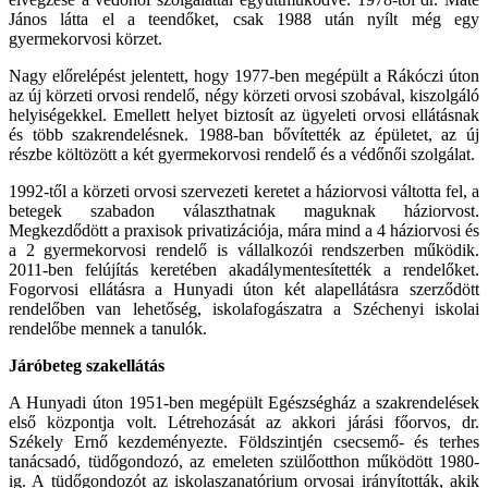
János látta el a teendőket, csak 1988 után nyílt még egy
gyermekorvosi körzet.
Nagy előrelépést jelentett, hogy 1977-ben megépült a Rákóczi úton
az új körzeti orvosi rendelő, négy körzeti orvosi szobával, kiszolgáló
helyiségekkel. Emellett helyet biztosít az ügyeleti orvosi ellátásnak
és több szakrendelésnek. 1988-ban bővítették az épületet, az új
részbe költözött a két gyermekorvosi rendelő és a védőnői szolgálat.
1992-től a körzeti orvosi szervezeti keretet a háziorvosi váltotta fel, a
betegek szabadon választhatnak maguknak háziorvost.
Megkezdődött a praxisok privatizációja, mára mind a 4 háziorvosi és
a 2 gyermekorvosi rendelő is vállalkozói rendszerben működik.
2011-ben felújítás keretében akadálymentesítették a rendelőket.
Fogorvosi ellátásra a Hunyadi úton két alapellátásra szerződött
rendelőben van lehetőség, iskolafogászatra a Széchenyi iskolai
rendelőbe mennek a tanulók.
Járóbeteg szakellátás
A Hunyadi úton 1951-ben megépült Egészségház a szakrendelések
első központja volt. Létrehozását az akkori járási főorvos, dr.
Székely Ernő kezdeményezte. Földszintjén csecsemő- és terhes
tanácsadó, tüdőgondozó, az emeleten szülőotthon működött 1980-
ig. A tüdőgondozót az iskolaszanatórium orvosai irányították, akik