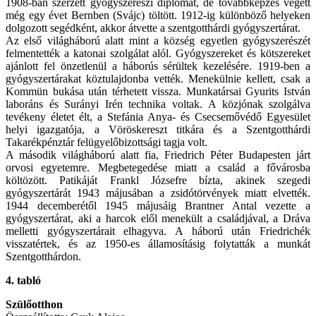
1908-ban szerzett gyógyszerészi diplomát, de továbbképzés végett
még egy évet Bernben (Svájc) töltött. 1912-ig különböző helyeken
dolgozott segédként, akkor átvette a szentgotthárdi gyógyszertárat.
Az első világháború alatt mint a község egyetlen gyógyszerészét
felmentették a katonai szolgálat alól. Gyógyszereket és kötszereket
ajánlott fel önzetlenül a háborús sérültek kezelésére. 1919-ben a
gyógyszertárakat köztulajdonba vették. Menekülnie kellett, csak a
Kommün bukása után térhetett vissza. Munkatársai Gyurits István
laboráns és Surányi Irén technika voltak. A közjónak szolgálva
tevékeny életet élt, a Stefánia Anya- és Csecsemővédő Egyesület
helyi igazgatója, a Vöröskereszt titkára és a Szentgotthárdi
Takarékpénztár felügyelőbizottsági tagja volt.
A második világháború alatt fia, Friedrich Péter Budapesten járt
orvosi egyetemre. Megbetegedése miatt a család a fővárosba
költözött. Patikáját Frankl Józsefre bízta, akinek szegedi
gyógyszertárát 1943 májusában a zsidótörvények miatt elvették.
1944 decemberétől 1945 májusáig Brantner Antal vezette a
gyógyszertárat, aki a harcok elől menekült a családjával, a Dráva
melletti gyógyszertárait elhagyva. A háború után Friedrichék
visszatértek, és az 1950-es államosításig folytatták a munkát
Szentgotthárdon.
4. tabló
Szülőotthon