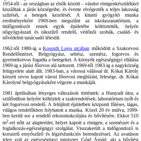
1954-től - az országban az elsők között – vándor röntgenkészülékkel
kiszálltak a járás községeibe, és évente elvégezték a teljes lakosság
szűrését, a betegek kezelését. A kitartó gyógyító munka
eredményeként 1969-ben megszűnt az iskolaszanatórium, a
tüdőgondozót ennek egyik épületébe költöztették, helyén
nőgyógyászati és rákszűrő rendelő, védőnői szobák, család- és
nővédelmi tanácsadó létesült.
1962-től 1980-ig a
Kossuth Lajos utcában
működött a Szakorvosi
Rendelőintézet. Belgyógyász, sebész, szemész, fogorvos és
gyermekorvos fogadta a betegeket. A környék egészségügyi ellátása
1969-ig a járási főorvos alá tartozott. 1969-től 1983-ig a nagyközség
felügyelete alatt állt. 1983-ban, a várossá válással dr. Kókai Károly
körzeti orvos kapott városi főorvosi megbízást, felesége, dr. Kókai
Károlyné belgyógyászként végezte a munkáját.
1981 áprilisában lényeges változások történtek: a Hunyadi útra, a
szülőotthon helyére költöztek a szakrendelések; laboratórium nyílt és
két fogorvosi rendelő. A felújított épületben központi fűtéses, tágas,
világos rendelőkben folyhatott a munka. Közel 20 év múlva, 1999-
ben került sor a rendelő rekonstrukciójára és bővítésére. Ekkor 510
2
m
-rel nőtt az alapterület, helyet kapott a röntgen, a szemészet és a
foglalkozás-egészségügyi szolgálat. Visszakerült a tüdőgondozó is
korszerű ernyőszűrő és légzésfunkciós berendezéssel. Az avatáson
jelen volt az egészségügyi miniszter, Gógl Árpád, aki a bővítést