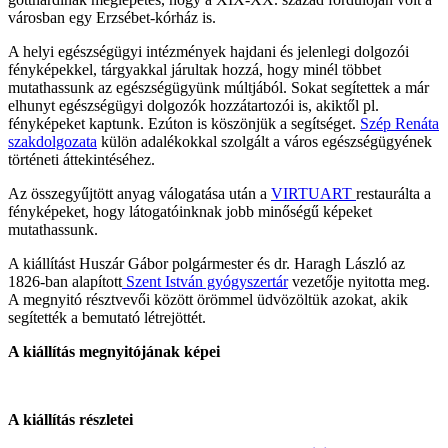
városban egy Erzsébet-kórház is.
A helyi egészségügyi intézmények hajdani és jelenlegi dolgozói
fényképekkel, tárgyakkal járultak hozzá, hogy minél többet
mutathassunk az egészségügyünk múltjából. Sokat segítettek a már
elhunyt egészségügyi dolgozók hozzátartozói is, akiktől pl.
fényképeket kaptunk. Ezúton is köszönjük a segítséget.
Szép Renáta
szakdolgozata
külön adalékokkal szolgált a város egészségügyének
történeti áttekintéséhez.
Az összegyűjtött anyag válogatása után a
VIRTUART
restaurálta a
fényképeket, hogy látogatóinknak jobb minőségű képeket
mutathassunk.
A kiállítást Huszár Gábor polgármester és dr. Haragh László az
1826-ban alapított
Szent István gyógyszertár
vezetője nyitotta meg.
A megnyitó résztvevői között örömmel üdvözöltük azokat, akik
segítették a bemutató létrejöttét.
A kiállítás megnyitójának képei
A kiállítás részletei