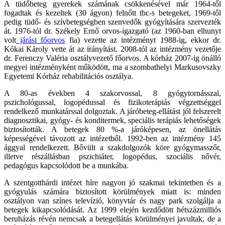
A tüdőbeteg gyerekek számának csökkenésével már 1964-től
fogadtak és kezeltek (30 ágyon) felnőtt tbc-s betegeket, 1969-től
pedig tüdő- és szívbetegségben szenvedők gyógyítására szervezték
át. 1976-tól dr. Székely Ernő orvos-igazgató (az 1960-ban elhunyt
volt
járási főorvos
fia) vezette az intézményt 1988-ig, ekkor dr.
Kókai Károly vette át az irányítást. 2008-tól az intézmény vezetője
dr. Ferenczy Valéria osztályvezető főorvos. A kórház 2007-ig önálló
megyei intézményként működött, ma a szombathelyi Markusovszky
Egyetemi Kórház rehabilitációs osztálya.
A 80-as években 4 szakorvossal, 8 gyógytornásszal,
pszichológussal, logopédussal és fizikoterápiás végzettséggel
rendelkező munkatárssal dolgoztak. A járóbeteg-ellátást jól felszerelt
diagnosztikai, gyógy- és konditermek, speciális terápiás lehetőségek
biztosították. A betegek 80 %-a járóképesen, az önellátás
képességével távozott az intézetből. 1992-ben az intézmény 145
ággyal rendelkezett. Bővült a szakdolgozók köre gyógymasszőr,
illetve részállásban pszichiáter, logopédus, szociális nővér,
pedagógus kapcsolódott be a munkába.
A szentgotthárdi intézet híre nagyon jó szakmai tekintetben és a
gyógyulás számára biztosított körülmények miatt is: minden
osztályon van színes televízió, könyvtár és nagy park szolgálja a
betegek kikapcsolódását. Az 1999 elején kezdődött hétszázmilliós
beruházás révén nemcsak a betegellátás körülményei javultak, de a