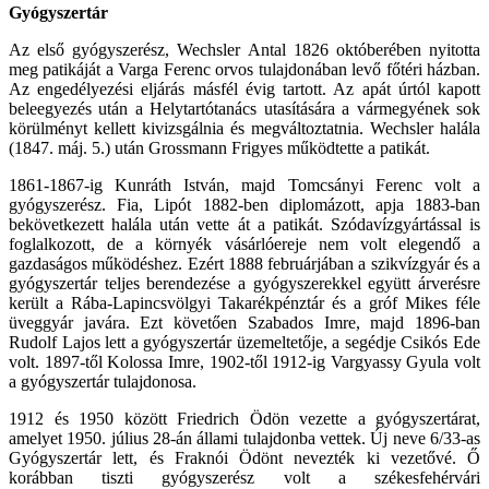
Gyógyszertár
Az első gyógyszerész, Wechsler Antal 1826 októberében nyitotta
meg patikáját a Varga Ferenc orvos tulajdonában levő főtéri házban.
Az engedélyezési eljárás másfél évig tartott. Az apát úrtól kapott
beleegyezés után a Helytartótanács utasítására a vármegyének sok
körülményt kellett kivizsgálnia és megváltoztatnia. Wechsler halála
(1847. máj. 5.) után Grossmann Frigyes működtette a patikát.
1861-1867-ig Kunráth István, majd Tomcsányi Ferenc volt a
gyógyszerész. Fia, Lipót 1882-ben diplomázott, apja 1883-ban
bekövetkezett halála után vette át a patikát. Szódavízgyártással is
foglalkozott, de a környék vásárlóereje nem volt elegendő a
gazdaságos működéshez. Ezért 1888 februárjában a szikvízgyár és a
gyógyszertár teljes berendezése a gyógyszerekkel együtt árverésre
került a Rába-Lapincsvölgyi Takarékpénztár és a gróf Mikes féle
üveggyár javára. Ezt követően Szabados Imre, majd 1896-ban
Rudolf Lajos lett a gyógyszertár üzemeltetője, a segédje Csikós Ede
volt. 1897-től Kolossa Imre, 1902-től 1912-ig Vargyassy Gyula volt
a gyógyszertár tulajdonosa.
1912 és 1950 között Friedrich Ödön vezette a gyógyszertárat,
amelyet 1950. július 28-án állami tulajdonba vettek. Új neve 6/33-as
Gyógyszertár lett, és Fraknói Ödönt nevezték ki vezetővé. Ő
korábban tiszti gyógyszerész volt a székesfehérvári