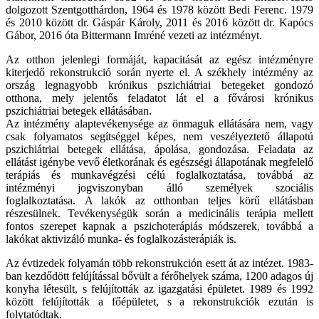
dolgozott Szentgotthárdon, 1964 és 1978 között Bedi Ferenc. 1979
és 2010 között dr. Gáspár Károly, 2011 és 2016 között dr. Kapócs
Gábor, 2016 óta Bittermann Imréné vezeti az intézményt.
Az otthon jelenlegi formáját, kapacitását az egész intézményre
kiterjedő rekonstrukció során nyerte el. A székhely intézmény az
ország legnagyobb krónikus pszichiátriai betegeket gondozó
otthona, mely jelentős feladatot lát el a fővárosi krónikus
pszichiátriai betegek ellátásában.
Az intézmény alaptevékenysége az önmaguk ellátására nem, vagy
csak folyamatos segítséggel képes, nem veszélyeztető állapotú
pszichiátriai betegek ellátása, ápolása, gondozása. Feladata az
ellátást igénybe vevő életkorának és egészségi állapotának megfelelő
terápiás és munkavégzési célú foglalkoztatása, továbbá az
intézményi jogviszonyban álló személyek szociális
foglalkoztatása. A lakók az otthonban teljes körű ellátásban
részesülnek. Tevékenységük során a medicinális terápia mellett
fontos szerepet kapnak a pszichoterápiás módszerek, továbbá a
lakókat aktivizáló munka- és foglalkozásterápiák is.
Az évtizedek folyamán több rekonstrukción esett át az intézet. 1983-
ban kezdődött felújítással bővült a férőhelyek száma, 1200 adagos új
konyha létesült, s felújították az igazgatási épületet. 1989 és 1992
között felújították a főépületet, s a rekonstrukciók ezután is
folytatódtak.