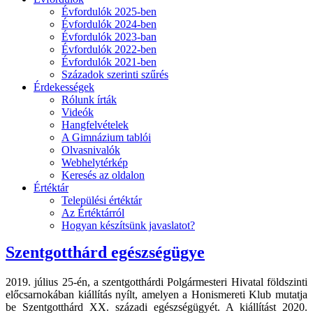
Évfordulók 2025-ben
Évfordulók 2024-ben
Évfordulók 2023-ban
Évfordulók 2022-ben
Évfordulók 2021-ben
Századok szerinti szűrés
Érdekességek
Rólunk írták
Videók
Hangfelvételek
A Gimnázium tablói
Olvasnivalók
Webhelytérkép
Keresés az oldalon
Értéktár
Települési értéktár
Az Értéktárról
Hogyan készítsünk javaslatot?
Szentgotthárd egészségügye
2019. július 25-én, a szentgotthárdi Polgármesteri Hivatal földszinti
előcsarnokában kiállítás nyílt, amelyen a Honismereti Klub mutatja
be Szentgotthárd XX. századi egészségügyét. A kiállítást 2020.