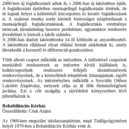
2000-ben új foglalkoztatót adtak át, s 2006-ban új lakóotthon épült.
A foglalkoztató épületben munkajellegű foglalkoztatás történik, de
itt kaptak helyet a különböző kiscsoportos és kreatív foglalkozások
is. A szakmai munka során kiemelt fontosságot tulajdonítanak a
munkajellegű foglalkoztatásnak. A foglalkoztatás eredménye
nemcsak társadalmilag hasznos produktum, ugyanakkor rendszeres
jövedelmet is biztosít a lakók számára.
A 2006-ban átadott lakóotthonba 14 fő költözött az anyaotthonból.
A lakóotthoni ellátással olyan ellátási formát alakítottak ki, amely
illeszkedik a korszerű és differenciát gondozáshoz.
Több alkotó csoport működik az intézetben. A különböző csoportok
munkáiból rendszeresek az intézeten kívüli kiállítások is,
kultúrcsoportjaik rendszeres fellépői társintézmények
rendezvényeinek, de a környékbeli települések falunapjainak, egyéb
rendezvényeinek. Az intézményben működik a Szociális Otthon
Lakóiért Alapítvány, melynek célja az itt élők életminőségének
javítása. Ezt a célt szolgálja a tájvédelmi környezetben lévő
pihenőházuk is.
Rehabilitációs Kórház
Összeállította: Csuk Alajos
Az 1969-ben megszűnt iskolaszanatórium, majd Tüdőgyógyintézet
helyét 1979-ben a Rehabilitációs Kórház vette át.