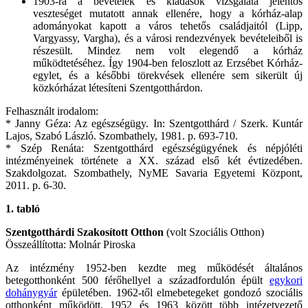
1903-ra a bevételek és kiadások vizsgálata jelentős
veszteséget mutatott annak ellenére, hogy a kórház-alap
adományokat kapott a város tehetős családjaitól (Lipp,
Vargyassy, Vargha), és a városi rendezvények bevételeiből is
részesült. Mindez nem volt elegendő a kórház
működtetéséhez. Így 1904-ben feloszlott az Erzsébet Kórház-
egylet, és a későbbi törekvések ellenére sem sikerült új
közkórházat létesíteni Szentgotthárdon.
Felhasznált irodalom:
* Janny Géza: Az egészségügy. In: Szentgotthárd / Szerk. Kuntár
Lajos, Szabó László. Szombathely, 1981. p. 693-710.
* Szép Renáta: Szentgotthárd egészségügyének és népjóléti
intézményeinek története a XX. század első két évtizedében.
Szakdolgozat. Szombathely, NyME Savaria Egyetemi Központ,
2011. p. 6-30.
1. tabló
Szentgotthárdi Szakosított Otthon
(volt Szociális Otthon)
Összeállította: Molnár Piroska
Az intézmény 1952-ben kezdte meg működését általános
betegotthonként 500 férőhellyel a századfordulón épült
egykori
dohánygyár
épületében. 1962-től elmebetegeket gondozó szociális
otthonként működött. 1952 és 1963 között több intézetvezető