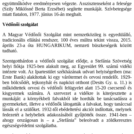
együttműködve eredményesen végezte. Asszisztenseként a felesége
(Szily Miklósné Berta Erzsébet) segítette munkáját. Szívbetegsége
miatt fiatalon, 1977. június 16-án meghalt.
Védőnői szolgálat
A Magyar Védőnői Szolgálat mint nemzetközileg is egyedülálló,
tradicionális ellátási rendszer, 100 éves múltra tekint vissza, 2015.
április 23-a óta HUNGARIKUM, nemzeti büszkeségeik között
tudható.
Szentgotthárdon a védőnői szolgálat elődje, a Stefánia Szövetség
helyi fiókja 1925-ben alakult meg, az Egyesület 99. számú vidéki
intézete volt. Az Ipartestület székházának udvari helyiségeiben (ma:
Erste Bank) alakítottak ki egy várótermet és orvosi rendelőt. 1929-
ben bölcsődét, tejkonyhát és napközi otthont (Desits Gy. u. 11.) is
működtettek orvosi és védőnői felügyelet alatt 15-20 csecsemő és
kisgyermek számára. A szervezet a vidékre is kiterjesztette a
munkáját: a környékbeli falvakból ide hordták be tanácsadásra a
gyermekeket, illetve a védőnők látogatták a falvakat, hogy tanáccsal
lássák el a szülőket. 1932-től ebédeltetési akciót indítottak, melynek
fedezetét a helybeliek adakozásából gyűjtötték össze. 1941-ben –
ahogy országosan is – a „Stefánia” beleolvadt a zöldkeresztes
egészségvédelmi szolgálatba.