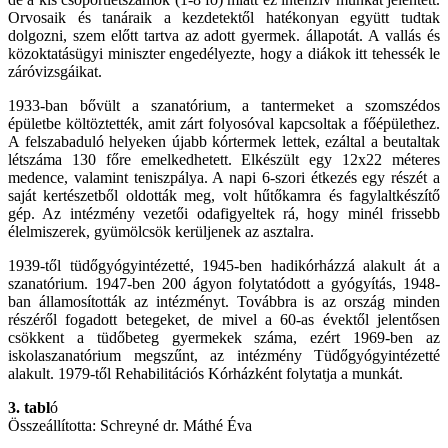
Orvosaik és tanáraik a kezdetektől hatékonyan együtt tudtak
dolgozni, szem előtt tartva az adott gyermek. állapotát. A vallás és
közoktatásügyi miniszter engedélyezte, hogy a diákok itt tehessék le
záróvizsgáikat.
1933-ban bővült a szanatórium, a tantermeket a szomszédos
épületbe költöztették, amit zárt folyosóval kapcsoltak a főépülethez.
A felszabaduló helyeken újabb kórtermek lettek, ezáltal a beutaltak
létszáma 130 főre emelkedhetett. Elkészült egy 12x22 méteres
medence, valamint teniszpálya. A napi 6-szori étkezés egy részét a
saját kertészetből oldották meg, volt hűtőkamra és fagylaltkészítő
gép. Az intézmény vezetői odafigyeltek rá, hogy minél frissebb
élelmiszerek, gyümölcsök kerüljenek az asztalra.
1939-től tüdőgyógyintézetté, 1945-ben hadikórházzá alakult át a
szanatórium. 1947-ben 200 ágyon folytatódott a gyógyítás, 1948-
ban államosították az intézményt. Továbbra is az ország minden
részéről fogadott betegeket, de mivel a 60-as évektől jelentősen
csökkent a tüdőbeteg gyermekek száma, ezért 1969-ben az
iskolaszanatórium megszűnt, az intézmény Tüdőgyógyintézetté
alakult. 1979-től Rehabilitációs Kórházként folytatja a munkát.
3. tabl
ó
Összeállította: Schreyné dr. Máthé Éva