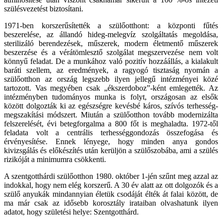
szülésvezetést biztosítani.
1971-ben korszerűsítették a szülőotthont: a központi fűtés
beszerelése, az állandó hideg-melegvíz szolgáltatás megoldása,
sterilizáló berendezések, műszerek, modern életmentő műszerek
beszerzése és a vérátömlesztő szolgálat megszervezése nem volt
könnyű feladat. De a munkához való pozitív hozzáállás, a kialakult
baráti szellem, az eredmények, a ragyogó tisztaság nyomán a
szülőotthon az ország legszebb ilyen jellegű intézményei közé
tartozott. Vas megyében csak „ékszerdoboz”-ként emlegették. Az
intézményben tudományos munka is folyt, országosan az elsők
között dolgozták ki az egészségre kevésbé káros, szívós terhesség-
megszakítási módszert. Miután a szülőotthon tovább modernizálta
felszerelését, évi betegforgalma a 800 főt is meghaladta. 1972-től
feladata volt a centrális terhességgondozás összefogása és
érvényesítése. Ennek lényege, hogy minden anya gondos
kivizsgálás és előkészítés után kerüljön a szülőszobába, ami a szülés
rizikóját a minimumra csökkenti.
A szentgotthárdi szülőotthon 1980. október 1-jén szűnt meg azzal az
indokkal, hogy nem elég korszerű. A 30 év alatt az ott dolgozók és a
szülő anyukák mindannyian életük csodáját élték át falai között, de
ma már csak az idősebb korosztály irataiban olvashatunk ilyen
adatot, hogy születési helye: Szentgotthárd.