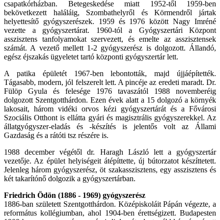
csapatkórházban. Betegeskedése miatt 1952-től 1959-ben
bekövetkezett haláláig, Szombathelyről és Körmendről jártak
helyettesítő gyógyszerészek. 1959 és 1976 között Nagy Imréné
vezette a gyógyszertárat. 1960-tól a Gyógyszertári Központ
asszisztens tanfolyamokat szervezett, és emelte az asszisztensek
számát. A vezető mellett 1-2 gyógyszerész is dolgozott. Állandó,
egész éjszakás ügyeletet tartó központi gyógyszertár lett.
A patika épületét 1967-ben lebontották, majd újjáépítették.
Tágasabb, modern, jól felszerelt lett. A pincéje az eredeti maradt. Dr.
Fülöp Gyula és felesége 1976 tavaszától 1988 novemberéig
dolgozott Szentgotthárdon. Ezen évek alatt a 15 dolgozó a környék
lakosait, három vidéki orvos kézi gyógyszertárát és a Fővárosi
Szociális Otthont is ellátta gyári és magisztrális gyógyszerekkel. Az
állatgyógyszer-eladás és -készítés is jelentős volt az Állami
Gazdaság és a rátóti tsz részére is.
1988 december végétől dr. Haragh László lett a gyógyszertár
vezetője. Az épület helyiségeit átépíttette, új bútorzatot készíttetett.
Jelenleg három gyógyszerész, öt szakasszisztens, egy asszisztens és
két takarítónő dolgozik a gyógyszertárban.
Friedrich Ödön (1886 - 1969) gyógyszerész
1886-ban született Szentgotthárdon. Középiskoláit Pápán végezte, a
református kollégiumban, ahol 1904-ben érettségizett. Budapesten