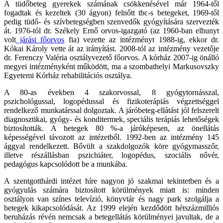
A tüdőbeteg gyerekek számának csökkenésével már 1964-től
fogadtak és kezeltek (30 ágyon) felnőtt tbc-s betegeket, 1969-től
pedig tüdő- és szívbetegségben szenvedők gyógyítására szervezték
át. 1976-tól dr. Székely Ernő orvos-igazgató (az 1960-ban elhunyt
volt
járási főorvos
fia) vezette az intézményt 1988-ig, ekkor dr.
Kókai Károly vette át az irányítást. 2008-tól az intézmény vezetője
dr. Ferenczy Valéria osztályvezető főorvos. A kórház 2007-ig önálló
megyei intézményként működött, ma a szombathelyi Markusovszky
Egyetemi Kórház rehabilitációs osztálya.
A 80-as években 4 szakorvossal, 8 gyógytornásszal,
pszichológussal, logopédussal és fizikoterápiás végzettséggel
rendelkező munkatárssal dolgoztak. A járóbeteg-ellátást jól felszerelt
diagnosztikai, gyógy- és konditermek, speciális terápiás lehetőségek
biztosították. A betegek 80 %-a járóképesen, az önellátás
képességével távozott az intézetből. 1992-ben az intézmény 145
ággyal rendelkezett. Bővült a szakdolgozók köre gyógymasszőr,
illetve részállásban pszichiáter, logopédus, szociális nővér,
pedagógus kapcsolódott be a munkába.
A szentgotthárdi intézet híre nagyon jó szakmai tekintetben és a
gyógyulás számára biztosított körülmények miatt is: minden
osztályon van színes televízió, könyvtár és nagy park szolgálja a
betegek kikapcsolódását. Az 1999 elején kezdődött hétszázmilliós
beruházás révén nemcsak a betegellátás körülményei javultak, de a