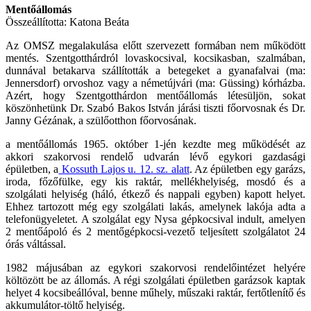
Mentőállomás
Összeállította: Katona Beáta
Az OMSZ megalakulása előtt szervezett formában nem működött
mentés. Szentgotthárdról lovaskocsival, kocsikasban, szalmában,
dunnával betakarva szállították a betegeket a gyanafalvai (ma:
Jennersdorf) orvoshoz vagy a németújvári (ma: Güssing) kórházba.
Azért, hogy Szentgotthárdon mentőállomás létesüljön, sokat
köszönhetünk Dr. Szabó Bakos István járási tiszti főorvosnak és Dr.
Janny Gézának, a szülőotthon főorvosának.
a mentőállomás 1965. október 1-jén kezdte meg működését az
akkori szakorvosi rendelő udvarán lévő egykori gazdasági
épületben, a
Kossuth Lajos u. 12. sz. alatt
. Az épületben egy garázs,
iroda, főzőfülke, egy kis raktár, mellékhelyiség, mosdó és a
szolgálati helyiség (háló, étkező és nappali egyben) kapott helyet.
Ehhez tartozott még egy szolgálati lakás, amelynek lakója adta a
telefonügyeletet. A szolgálat egy Nysa gépkocsival indult, amelyen
2 mentőápoló és 2 mentőgépkocsi-vezető teljesített szolgálatot 24
órás váltással.
1982 májusában az egykori szakorvosi rendelőintézet helyére
költözött be az állomás. A régi szolgálati épületben garázsok kaptak
helyet 4 kocsibeállóval, benne műhely, műszaki raktár, fertőtlenítő és
akkumulátor-töltő helyiség.