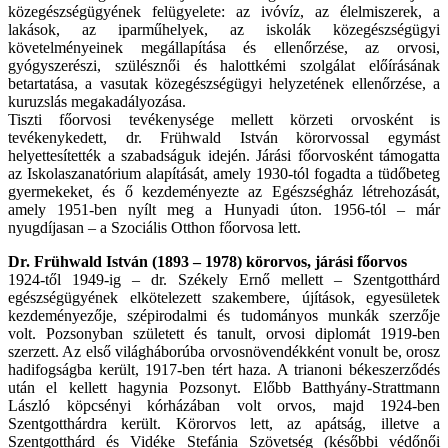
közegészségügyének felügyelete: az ivóvíz, az élelmiszerek, a
lakások, az iparműhelyek, az iskolák közegészségügyi
követelményeinek megállapítása és ellenőrzése, az orvosi,
gyógyszerészi, szülésznői és halottkémi szolgálat előírásának
betartatása, a vasutak közegészségügyi helyzetének ellenőrzése, a
kuruzslás megakadályozása.
Tiszti főorvosi tevékenysége mellett körzeti orvosként is
tevékenykedett, dr. Frühwald István körorvossal egymást
helyettesítették a szabadságuk idején. Járási főorvosként támogatta
az Iskolaszanatórium alapítását, amely 1930-tól fogadta a tüdőbeteg
gyermekeket, és ő kezdeményezte az Egészségház létrehozását,
amely 1951-ben nyílt meg a Hunyadi úton. 1956-tól – már
nyugdíjasan – a Szociális Otthon főorvosa lett.
Dr. Frühwald István (1893 – 1978) körorvos, járási főorvos
1924-től 1949-ig – dr. Székely Ernő mellett – Szentgotthárd
egészségügyének elkötelezett szakembere, újítások, egyesületek
kezdeményezője, szépirodalmi és tudományos munkák szerzője
volt. Pozsonyban született és tanult, orvosi diplomát 1919-ben
szerzett. Az első világháborúba orvosnövendékként vonult be, orosz
hadifogságba került, 1917-ben tért haza. A trianoni békeszerződés
után el kellett hagynia Pozsonyt. Előbb Batthyány-Strattmann
László köpcsényi kórházában volt orvos, majd 1924-ben
Szentgotthárdra került. Körorvos lett, az apátság, illetve a
Szentgotthárd és Vidéke Stefánia Szövetség (későbbi védőnői