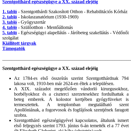
Szentgotthárd egészségügye a XX. század elejéig
1. tabló
- Szentgotthárdi Szakosított Otthon - Rehabilitációs Kórház
2. tabló
- Iskolaszanatórium (1930-1969)
3. tabló
- Gyógyszertár
4. tabló
- Szülőotthon - Mentőállomás
5. tabló
- Egészségügyi alapellátás - Járóbeteg szakellátás - Védőnői
szolgálat
Kiállított tárgyak
Támogatók
_______________________________________________________
Szentgotthárd egészségügye a XX. század elejéig
Az 1784-es első összeírás szerint Szentgotthárdnak 794
lakosa volt, 1910-ben már 2624‑en éltek a településen.
A XIX. századot megelőzően vándorló kirurgusokhoz,
borbélyokhoz és a ciszterci szerzetesekhez fordulhattak a
beteg emberek. A kolostor kertjében gyógyfüveket is
termesztettek. A templomban megtalálható szent
Apollóniának, a fogorvosok és fogfájósok szentjének faragott
szobra.
Szentgotthárd egészségügyével kapcsolatos, általunk ismert
első feljegyzés szerint 1793. június 6‑án temették el a 77 évet
élt Elizabeth Gluberint, aki bába (obstetrix) volt.