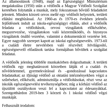
Az államosítások (1948), majd az Egészségügyi Minisztérium
megalakulása (1950) után a védőnők a Magyar Védőnői Szolgálat
keretében folytatták a munkát, mely fokozatosan bővülő feladatkört
jelentett. Minden körzeti orvos mellé egy védőnőt helyeztek, területi
ellátási megbízással. Az 1960-as és 1970-es években jelentős
fejlődésnek indult az iskola-egészségügyi ellátás, ahol a védőnők
feladata a védőoltások, orvosi vizsgálatok előkészítése,
megszervezése, vizsgálatokon való közreműködés, és bizonyos
vizsgálatok önálló vezetése, valamint a dokumentáció vezetése lett.
Egyre nagyobb szerepet kapott az iskolai egészségnevelés. 1973-tól
a családi életre nevelésben való részvétel: felvilágosító,
egészségnevelő előadások tartása formájában bővültek a szolgálat
feladatai.
A védőnők jelenleg többféle munkakörben dolgozhatnak: A területi
védőnők egy meghatározott körzetben látják el a család- és
nővédelemmel, gyermekvárással és –gondozással kapcsolatos
feladataikat; az ifjúsági védőnő az oktatási intézményekben végzi a
szűréseket, előkészíti, adminisztrálja a védőoltásokat, részt vesz az
iskolák egészségnevelési tevékenységében; míg a kórházi védőnő az
újszülött osztályokon veszi fel a kapcsolatot az édesanyákkal.
Szentgotthárdon 2019-ben 3 körzeti és 1 iskolai védőnő végzi
munkáját.
Felhasznált irodalom: