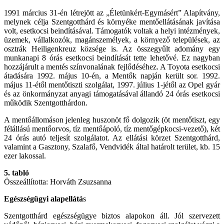
1991 március 31-én létrejött az „Életünkért-Egymásért” Alapítvány,
melynek célja Szentgotthárd és környéke mentőellátásának javítása
volt, esetkocsi beindításával. Támogatók voltak a helyi intézmények,
üzemek, vállalkozók, magánszemélyek, a környező települések, az
osztrák Heiligenkreuz községe is. Az összegyűlt adomány egy
munkanapi 8 órás esetkocsi beindítását tette lehetővé. Ez nagyban
hozzájárult a mentés színvonalának fejlődéséhez. A Toyota esetkocsi
átadására 1992. május 10-én, a Mentők napján került sor. 1992.
május 11-étől mentőtiszti szolgálat, 1997. július 1-jétől az Opel gyár
és az önkormányzat anyagi támogatásával állandó 24 órás esetkocsi
működik Szentgotthárdon.
A mentőállomáson jelenleg huszonöt fő dolgozik (öt mentőtiszt, egy
félállású mentőorvos, tíz mentőápoló, tíz mentőgépkocsi-vezető), két
24 órás autó teljesít szolgálatot. Az ellátási körzet Szentgotthárd,
valamint a Gasztony, Szalafő, Vendvidék által határolt terület, kb. 15
ezer lakossal.
5. tabló
Összeállította: Horváth Zsuzsanna
Egészségügyi alapellátá
s
Szentgotthárd egészségügye biztos alapokon áll. Jól szervezett