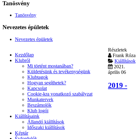
Tanösvény
Tanösvény
Nevezetes épületek
Nevezetes épületek
Részletek
Kezdőlap
Frank Róza
Klubról
Kiállítások
Mi történt mostanában?
2021.
Küldetésünk és tevékenységünk
április 06
Klubtagok
Hogyan segíthetek?
2019 -
Kapcsolat
Cookie-kra vonatkozó szabályzat
Munkatervek
Beszámolók
Klub logói
Kiállításaink
Állandó kiállítások
Időszaki kiállítások
Képtár
Évfordulók