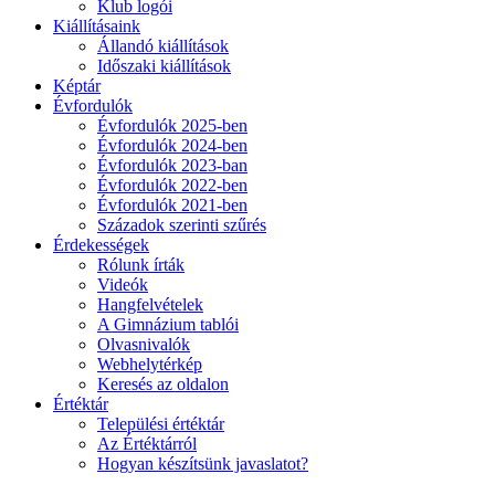
Klub logói
Kiállításaink
Állandó kiállítások
Időszaki kiállítások
Képtár
Évfordulók
Évfordulók 2025-ben
Évfordulók 2024-ben
Évfordulók 2023-ban
Évfordulók 2022-ben
Évfordulók 2021-ben
Századok szerinti szűrés
Érdekességek
Rólunk írták
Videók
Hangfelvételek
A Gimnázium tablói
Olvasnivalók
Webhelytérkép
Keresés az oldalon
Értéktár
Települési értéktár
Az Értéktárról
Hogyan készítsünk javaslatot?