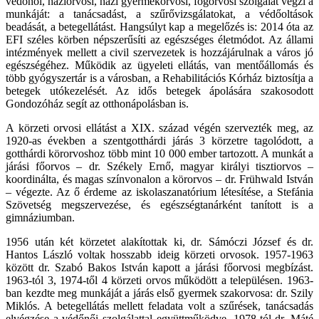
védőnői, háziorvosi, házi gyermekorvosi, fogorvosi szolgálat végzi a
munkáját: a tanácsadást, a szűrővizsgálatokat, a védőoltások
beadását, a betegellátást. Hangsúlyt kap a megelőzés is: 2014 óta az
EFI széles körben népszerűsíti az egészséges életmódot. Az állami
intézmények mellett a civil szervezetek is hozzájárulnak a város jó
egészségéhez. Működik az ügyeleti ellátás, van mentőállomás és
több gyógyszertár is a városban, a Rehabilitációs Kórház biztosítja a
betegek utókezelését. Az idős betegek ápolására szakosodott
Gondozóház segít az otthonápolásban is.
A körzeti orvosi ellátást a XIX. század végén szervezték meg, az
1920-as években a szentgotthárdi járás 3 körzetre tagolódott, a
gotthárdi körorvoshoz több mint 10 000 ember tartozott. A munkát a
járási főorvos – dr. Székely Ernő, magyar királyi tisztiorvos –
koordinálta, és magas színvonalon a körorvos – dr. Frühwald István
– végezte. Az ő érdeme az iskolaszanatórium létesítése, a Stefánia
Szövetség megszervezése, és egészségtanárként tanított is a
gimnáziumban.
1956 után két körzetet alakítottak ki, dr. Sámóczi József és dr.
Hantos László voltak hosszabb ideig körzeti orvosok. 1957-1963
között dr. Szabó Bakos István kapott a járási főorvosi megbízást.
1963-tól 3, 1974-től 4 körzeti orvos működött a településen. 1963-
ban kezdte meg munkáját a járás első gyermek szakorvosa: dr. Szily
Miklós. A betegellátás mellett feladata volt a szűrések, tanácsadás
elvégzése a védőnői szolgálattal együttműködve. 1978-tól dr. Máté