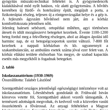
gyógyítás műszaki-technikai feltételei is. A gyógymedencék
kialakításával mód nyílt hatásos, víz alatti gyógytornára. A bővítés
keretében új fürdő- és hotelszárny épült, megújult a porta, a
fizikoterápiai részleg, teljesen új a röntgenvizsgálat helye és a gép is.
A fejlesztés ágyszám bővítéssel nem járt, ám a kórház
komfortfokozata jelentősen nőtt.
Jelenleg baleseti sebészeti, ortopédiai műtéten, agyi történésen
átesett és idült mozgásszervi betegeket kezelnek. Évente 1100-1200
beteg fordul meg a fekvőbeteg részlegen, ahol az átlagos ápolási idő
harminc nap, de ez betegségcsoportok szerint változó. 7-800 főt
kezelnek a nappali kórházban és kb. ugyanennyit a
szakambulancián, az ambuláns esetek száma jóval ezer felett van. A
kórház ellátási területe elsősorban Vas megye, de szabad kapacitás
esetén más megyékből is fogadnak betegeket.
2. tabló
Iskolaszanatórium (1930-1969)
Összeállította: Talabér Lászlóné
Szentgotthárd országos jelentőségű egészségügyi intézménye volt az
iskolaszanatórium. Létesítésének gondolatát dr. Frühwald István
körorvos vetette föl, Szentgotthárd akkori vezetői támogatták. A
természeti adottságok megvoltak, és kedvező volt a közvetlen vasúti
összeköttetés a fővárossal. Az anyagi feltételeket a Magyar