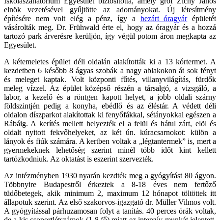
Iskolaszanatórium Egyesület biztosította, amely gróf Zichy János
elnök vezetésével gyűjtötte az adományokat. Új létesítmény
építésére nem volt elég a pénz, így a
bezárt óragyár
épületét
vásárolták meg. Dr. Frühwald érte el, hogy az óragyár és a hozzá
tartozó park árverésre kerüljön, így végül potom áron megkapta az
Egyesület.
A kétemeletes épület déli oldalán alakították ki a 13 kórtermet. A
kezdetben 6 később 8 ágyas szobák a nagy ablakokon át sok fényt
és meleget kaptak. Volt központi fűtés, villanyvilágítás, fürdők
meleg vízzel. Az épület középső részén a társalgó, a vizsgáló, a
labor, a kezelő és a röntgen kapott helyet, a jobb oldali szárny
földszintjén pedig a konyha, ebédlő és az éléstár. A védett déli
oldalon díszparkot alakítottak ki fenyőfákkal, sétányokkal egészen a
Rábáig. A kerítés mellett helyezték el a felül és hátul zárt, elöl és
oldalt nyitott fekvőhelyeket, az két ún. kúracsarnokot: külön a
lányok és fiúk számára. A kertben voltak a „légtantermek” is, mert a
gyermekeknek lehetőség szerint minél több időt kint kellett
tartózkodniuk. Az oktatást is eszerint szervezték.
Az intézményben 1930 nyarán kezdték meg a gyógyítást 80 ágyon.
Többnyire Budapestről érkeztek a 8-18 éves nem fertőző
tüdőbetegek, akik minimum 2, maximum 12 hónapot töltöttek itt
állapotuk szerint. Az első szakorvos-igazgató dr. Müller Vilmos volt.
A gyógyítással párhuzamosan folyt a tanítás. 40 perces órák voltak,
de a kis csoportlétszámok (1-8 fő) miatt ez intenzív munkát jelentett.