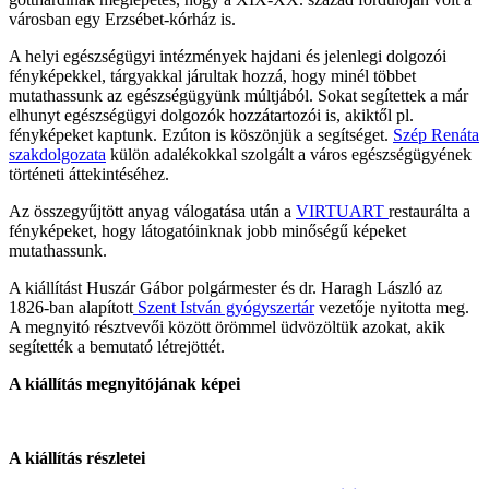
városban egy Erzsébet-kórház is.
A helyi egészségügyi intézmények hajdani és jelenlegi dolgozói
fényképekkel, tárgyakkal járultak hozzá, hogy minél többet
mutathassunk az egészségügyünk múltjából. Sokat segítettek a már
elhunyt egészségügyi dolgozók hozzátartozói is, akiktől pl.
fényképeket kaptunk. Ezúton is köszönjük a segítséget.
Szép Renáta
szakdolgozata
külön adalékokkal szolgált a város egészségügyének
történeti áttekintéséhez.
Az összegyűjtött anyag válogatása után a
VIRTUART
restaurálta a
fényképeket, hogy látogatóinknak jobb minőségű képeket
mutathassunk.
A kiállítást Huszár Gábor polgármester és dr. Haragh László az
1826-ban alapított
Szent István gyógyszertár
vezetője nyitotta meg.
A megnyitó résztvevői között örömmel üdvözöltük azokat, akik
segítették a bemutató létrejöttét.
A kiállítás megnyitójának képei
A kiállítás részletei