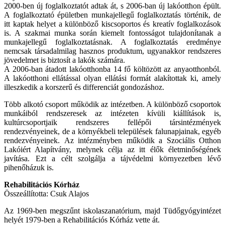
2000-ben új foglalkoztatót adtak át, s 2006-ban új lakóotthon épült.
A foglalkoztató épületben munkajellegű foglalkoztatás történik, de
itt kaptak helyet a különböző kiscsoportos és kreatív foglalkozások
is. A szakmai munka során kiemelt fontosságot tulajdonítanak a
munkajellegű foglalkoztatásnak. A foglalkoztatás eredménye
nemcsak társadalmilag hasznos produktum, ugyanakkor rendszeres
jövedelmet is biztosít a lakók számára.
A 2006-ban átadott lakóotthonba 14 fő költözött az anyaotthonból.
A lakóotthoni ellátással olyan ellátási formát alakítottak ki, amely
illeszkedik a korszerű és differenciát gondozáshoz.
Több alkotó csoport működik az intézetben. A különböző csoportok
munkáiból rendszeresek az intézeten kívüli kiállítások is,
kultúrcsoportjaik rendszeres fellépői társintézmények
rendezvényeinek, de a környékbeli települések falunapjainak, egyéb
rendezvényeinek. Az intézményben működik a Szociális Otthon
Lakóiért Alapítvány, melynek célja az itt élők életminőségének
javítása. Ezt a célt szolgálja a tájvédelmi környezetben lévő
pihenőházuk is.
Rehabilitációs Kórház
Összeállította: Csuk Alajos
Az 1969-ben megszűnt iskolaszanatórium, majd Tüdőgyógyintézet
helyét 1979-ben a Rehabilitációs Kórház vette át.