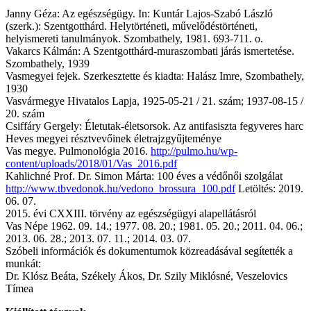
Janny Géza: Az egészségügy. In: Kuntár Lajos-Szabó László
(szerk.): Szentgotthárd. Helytörténeti, művelődéstörténeti,
helyismereti tanulmányok. Szombathely, 1981. 693-711. o.
Vakarcs Kálmán: A Szentgotthárd-muraszombati járás ismertetése.
Szombathely, 1939
Vasmegyei fejek. Szerkesztette és kiadta: Halász Imre, Szombathely,
1930
Vasvármegye Hivatalos Lapja, 1925-05-21 / 21. szám; 1937-08-15 /
20. szám
Csiffáry Gergely: Életutak-életsorsok. Az antifasiszta fegyveres harc
Heves megyei résztvevőinek életrajzgyűjteménye
Vas megye. Pulmonológia 2016.
http://pulmo.hu/wp-
content/uploads/2018/01/Vas_2016.pdf
Kahlichné Prof. Dr. Simon Márta: 100 éves a védőnői szolgálat
http://www.tbvedonok.hu/vedono_brossura_100.pdf
Letöltés: 2019.
06. 07.
2015. évi CXXIII. törvény az egészségügyi alapellátásról
Vas Népe 1962. 09. 14.; 1977. 08. 20.; 1981. 05. 20.; 2011. 04. 06.;
2013. 06. 28.; 2013. 07. 11.; 2014. 03. 07.
Szóbeli információk és dokumentumok közreadásával segítették a
munkát:
Dr. Klósz Beáta, Székely Ákos, Dr. Szily Miklósné, Veszelovics
Tímea