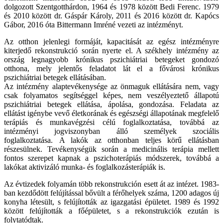
dolgozott Szentgotthárdon, 1964 és 1978 között Bedi Ferenc. 1979
és 2010 között dr. Gáspár Károly, 2011 és 2016 között dr. Kapócs
Gábor, 2016 óta Bittermann Imréné vezeti az intézményt.
Az otthon jelenlegi formáját, kapacitását az egész intézményre
kiterjedő rekonstrukció során nyerte el. A székhely intézmény az
ország legnagyobb krónikus pszichiátriai betegeket gondozó
otthona, mely jelentős feladatot lát el a fővárosi krónikus
pszichiátriai betegek ellátásában.
Az intézmény alaptevékenysége az önmaguk ellátására nem, vagy
csak folyamatos segítséggel képes, nem veszélyeztető állapotú
pszichiátriai betegek ellátása, ápolása, gondozása. Feladata az
ellátást igénybe vevő életkorának és egészségi állapotának megfelelő
terápiás és munkavégzési célú foglalkoztatása, továbbá az
intézményi jogviszonyban álló személyek szociális
foglalkoztatása. A lakók az otthonban teljes körű ellátásban
részesülnek. Tevékenységük során a medicinális terápia mellett
fontos szerepet kapnak a pszichoterápiás módszerek, továbbá a
lakókat aktivizáló munka- és foglalkozásterápiák is.
Az évtizedek folyamán több rekonstrukción esett át az intézet. 1983-
ban kezdődött felújítással bővült a férőhelyek száma, 1200 adagos új
konyha létesült, s felújították az igazgatási épületet. 1989 és 1992
között felújították a főépületet, s a rekonstrukciók ezután is
folytatódtak.