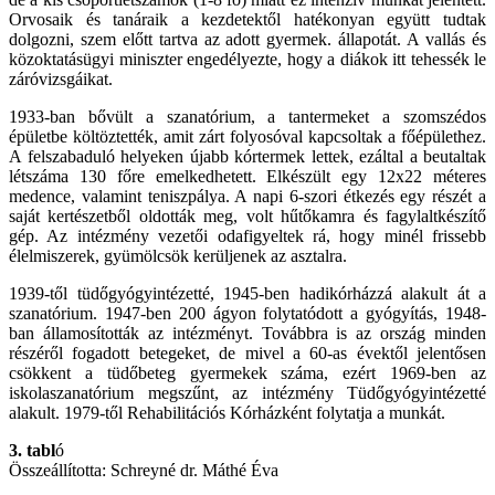
Orvosaik és tanáraik a kezdetektől hatékonyan együtt tudtak
dolgozni, szem előtt tartva az adott gyermek. állapotát. A vallás és
közoktatásügyi miniszter engedélyezte, hogy a diákok itt tehessék le
záróvizsgáikat.
1933-ban bővült a szanatórium, a tantermeket a szomszédos
épületbe költöztették, amit zárt folyosóval kapcsoltak a főépülethez.
A felszabaduló helyeken újabb kórtermek lettek, ezáltal a beutaltak
létszáma 130 főre emelkedhetett. Elkészült egy 12x22 méteres
medence, valamint teniszpálya. A napi 6-szori étkezés egy részét a
saját kertészetből oldották meg, volt hűtőkamra és fagylaltkészítő
gép. Az intézmény vezetői odafigyeltek rá, hogy minél frissebb
élelmiszerek, gyümölcsök kerüljenek az asztalra.
1939-től tüdőgyógyintézetté, 1945-ben hadikórházzá alakult át a
szanatórium. 1947-ben 200 ágyon folytatódott a gyógyítás, 1948-
ban államosították az intézményt. Továbbra is az ország minden
részéről fogadott betegeket, de mivel a 60-as évektől jelentősen
csökkent a tüdőbeteg gyermekek száma, ezért 1969-ben az
iskolaszanatórium megszűnt, az intézmény Tüdőgyógyintézetté
alakult. 1979-től Rehabilitációs Kórházként folytatja a munkát.
3. tabl
ó
Összeállította: Schreyné dr. Máthé Éva