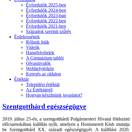
Évfordulók 2025-ben
Évfordulók 2024-ben
Évfordulók 2023-ban
Évfordulók 2022-ben
Évfordulók 2021-ben
Századok szerinti szűrés
Érdekességek
Rólunk írták
Videók
Hangfelvételek
A Gimnázium tablói
Olvasnivalók
Webhelytérkép
Keresés az oldalon
Értéktár
Települési értéktár
Az Értéktárról
Hogyan készítsünk javaslatot?
Szentgotthárd egészségügye
2019. július 25-én, a szentgotthárdi Polgármesteri Hivatal földszinti
előcsarnokában kiállítás nyílt, amelyen a Honismereti Klub mutatja
be Szentgotthárd XX. századi egészségügyét. A kiállítást 2020.