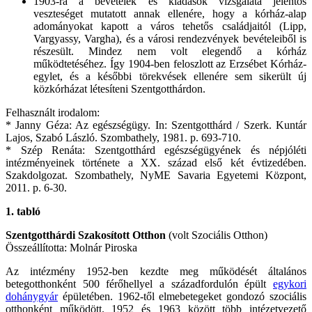
1903-ra a bevételek és kiadások vizsgálata jelentős
veszteséget mutatott annak ellenére, hogy a kórház-alap
adományokat kapott a város tehetős családjaitól (Lipp,
Vargyassy, Vargha), és a városi rendezvények bevételeiből is
részesült. Mindez nem volt elegendő a kórház
működtetéséhez. Így 1904-ben feloszlott az Erzsébet Kórház-
egylet, és a későbbi törekvések ellenére sem sikerült új
közkórházat létesíteni Szentgotthárdon.
Felhasznált irodalom:
* Janny Géza: Az egészségügy. In: Szentgotthárd / Szerk. Kuntár
Lajos, Szabó László. Szombathely, 1981. p. 693-710.
* Szép Renáta: Szentgotthárd egészségügyének és népjóléti
intézményeinek története a XX. század első két évtizedében.
Szakdolgozat. Szombathely, NyME Savaria Egyetemi Központ,
2011. p. 6-30.
1. tabló
Szentgotthárdi Szakosított Otthon
(volt Szociális Otthon)
Összeállította: Molnár Piroska
Az intézmény 1952-ben kezdte meg működését általános
betegotthonként 500 férőhellyel a századfordulón épült
egykori
dohánygyár
épületében. 1962-től elmebetegeket gondozó szociális
otthonként működött. 1952 és 1963 között több intézetvezető