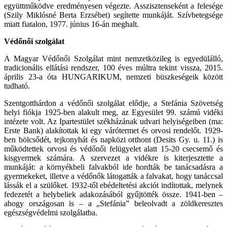
együttműködve eredményesen végezte. Asszisztenseként a felesége
(Szily Miklósné Berta Erzsébet) segítette munkáját. Szívbetegsége
miatt fiatalon, 1977. június 16-án meghalt.
Védőnői szolgálat
A Magyar Védőnői Szolgálat mint nemzetközileg is egyedülálló,
tradicionális ellátási rendszer, 100 éves múltra tekint vissza, 2015.
április 23-a óta HUNGARIKUM, nemzeti büszkeségeik között
tudható.
Szentgotthárdon a védőnői szolgálat elődje, a Stefánia Szövetség
helyi fiókja 1925-ben alakult meg, az Egyesület 99. számú vidéki
intézete volt. Az Ipartestület székházának udvari helyiségeiben (ma:
Erste Bank) alakítottak ki egy várótermet és orvosi rendelőt. 1929-
ben bölcsődét, tejkonyhát és napközi otthont (Desits Gy. u. 11.) is
működtettek orvosi és védőnői felügyelet alatt 15-20 csecsemő és
kisgyermek számára. A szervezet a vidékre is kiterjesztette a
munkáját: a környékbeli falvakból ide hordták be tanácsadásra a
gyermekeket, illetve a védőnők látogatták a falvakat, hogy tanáccsal
lássák el a szülőket. 1932-től ebédeltetési akciót indítottak, melynek
fedezetét a helybeliek adakozásából gyűjtötték össze. 1941-ben –
ahogy országosan is – a „Stefánia” beleolvadt a zöldkeresztes
egészségvédelmi szolgálatba.