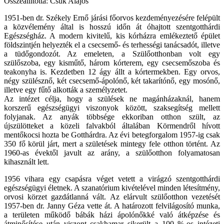
Összeállította: Csuk Alajos
1951-ben dr. Székely Ernő járási főorvos kezdeményezésére felépült
a közvélemény által is hosszú időn át óhajtott szentgotthárdi
Egészségház. A modern kivitelű, kis kórházra emlékeztető épület
földszintjén helyezték el a csecsemő- és terhességi tanácsadót, illetve
a tüdőgondozót. Az emeleten, a Szülőotthonban volt egy
szülőszoba, egy kisműtő, három kórterem, egy csecsemőszoba és
teakonyha is. Kezdetben 12 ágy állt a kórtermekben. Egy orvos,
négy szülésznő, két csecsemő-ápolónő, két takarítónő, egy mosónő,
illetve egy fűtő alkották a személyzetet.
Az intézet célja, hogy a szülések ne magánházaknál, hanem
korszerű egészségügyi viszonyok között, szaksegítség mellett
folyjanak. Az anyák többsége ekkoriban otthon szült, az
újszülötteket a közeli falvakból általában Körmendről hívott
mentőkocsi hozta be Gotthárdra. Az évi betegforgalom 1957-ig csak
350 fő körül járt, mert a születések mintegy fele otthon történt. Az
1960-as évektől javult az arány, a szülőotthon folyamatosan
kihasznált lett.
1956 vihara egy csapásra véget vetett a virágzó szentgotthárdi
egészségügyi életnek. A szanatórium kivételével minden létesítmény,
orvosi körzet gazdátlanná vált. Az elárvult szülőotthon vezetését
1957-ben dr. Janny Géza vette át. A határozott felvilágosító munka,
a területen működő bábák házi ápolónőkké való átképzése és
átminősítése után viszont csakhamar sikerült a 100 %-os intézeti