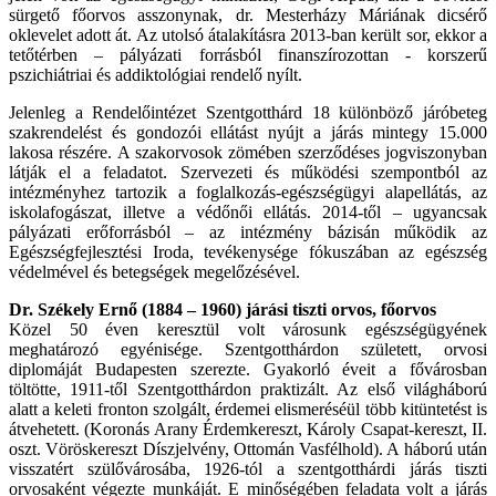
sürgető főorvos asszonynak, dr. Mesterházy Máriának dicsérő
oklevelet adott át. Az utolsó átalakításra 2013-ban került sor, ekkor a
tetőtérben – pályázati forrásból finanszírozottan - korszerű
pszichiátriai és addiktológiai rendelő nyílt.
Jelenleg a Rendelőintézet Szentgotthárd 18 különböző járóbeteg
szakrendelést és gondozói ellátást nyújt a járás mintegy 15.000
lakosa részére. A szakorvosok zömében szerződéses jogviszonyban
látják el a feladatot. Szervezeti és működési szempontból az
intézményhez tartozik a foglalkozás-egészségügyi alapellátás, az
iskolafogászat, illetve a védőnői ellátás. 2014-től – ugyancsak
pályázati erőforrásból – az intézmény bázisán működik az
Egészségfejlesztési Iroda, tevékenysége fókuszában az egészség
védelmével és betegségek megelőzésével.
Dr. Székely Ernő (1884 – 1960) járási tiszti orvos, főorvos
Közel 50 éven keresztül volt városunk egészségügyének
meghatározó egyénisége. Szentgotthárdon született, orvosi
diplomáját Budapesten szerezte. Gyakorló éveit a fővárosban
töltötte, 1911-től Szentgotthárdon praktizált. Az első világháború
alatt a keleti fronton szolgált, érdemei elismeréséül több kitüntetést is
átvehetett. (Koronás Arany Érdemkereszt, Károly Csapat-kereszt, II.
oszt. Vöröskereszt Díszjelvény, Ottomán Vasfélhold). A háború után
visszatért szülővárosába, 1926-tól a szentgotthárdi járás tiszti
orvosaként végezte munkáját. E minőségében feladata volt a járás