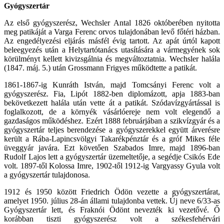
Gyógyszertár
Az első gyógyszerész, Wechsler Antal 1826 októberében nyitotta
meg patikáját a Varga Ferenc orvos tulajdonában levő főtéri házban.
Az engedélyezési eljárás másfél évig tartott. Az apát úrtól kapott
beleegyezés után a Helytartótanács utasítására a vármegyének sok
körülményt kellett kivizsgálnia és megváltoztatnia. Wechsler halála
(1847. máj. 5.) után Grossmann Frigyes működtette a patikát.
1861-1867-ig Kunráth István, majd Tomcsányi Ferenc volt a
gyógyszerész. Fia, Lipót 1882-ben diplomázott, apja 1883-ban
bekövetkezett halála után vette át a patikát. Szódavízgyártással is
foglalkozott, de a környék vásárlóereje nem volt elegendő a
gazdaságos működéshez. Ezért 1888 februárjában a szikvízgyár és a
gyógyszertár teljes berendezése a gyógyszerekkel együtt árverésre
került a Rába-Lapincsvölgyi Takarékpénztár és a gróf Mikes féle
üveggyár javára. Ezt követően Szabados Imre, majd 1896-ban
Rudolf Lajos lett a gyógyszertár üzemeltetője, a segédje Csikós Ede
volt. 1897-től Kolossa Imre, 1902-től 1912-ig Vargyassy Gyula volt
a gyógyszertár tulajdonosa.
1912 és 1950 között Friedrich Ödön vezette a gyógyszertárat,
amelyet 1950. július 28-án állami tulajdonba vettek. Új neve 6/33-as
Gyógyszertár lett, és Fraknói Ödönt nevezték ki vezetővé. Ő
korábban tiszti gyógyszerész volt a székesfehérvári