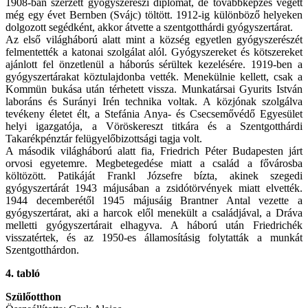
1908-ban szerzett gyógyszerészi diplomát, de továbbképzés végett
még egy évet Bernben (Svájc) töltött. 1912-ig különböző helyeken
dolgozott segédként, akkor átvette a szentgotthárdi gyógyszertárat.
Az első világháború alatt mint a község egyetlen gyógyszerészét
felmentették a katonai szolgálat alól. Gyógyszereket és kötszereket
ajánlott fel önzetlenül a háborús sérültek kezelésére. 1919-ben a
gyógyszertárakat köztulajdonba vették. Menekülnie kellett, csak a
Kommün bukása után térhetett vissza. Munkatársai Gyurits István
laboráns és Surányi Irén technika voltak. A közjónak szolgálva
tevékeny életet élt, a Stefánia Anya- és Csecsemővédő Egyesület
helyi igazgatója, a Vöröskereszt titkára és a Szentgotthárdi
Takarékpénztár felügyelőbizottsági tagja volt.
A második világháború alatt fia, Friedrich Péter Budapesten járt
orvosi egyetemre. Megbetegedése miatt a család a fővárosba
költözött. Patikáját Frankl Józsefre bízta, akinek szegedi
gyógyszertárát 1943 májusában a zsidótörvények miatt elvették.
1944 decemberétől 1945 májusáig Brantner Antal vezette a
gyógyszertárat, aki a harcok elől menekült a családjával, a Dráva
melletti gyógyszertárait elhagyva. A háború után Friedrichék
visszatértek, és az 1950-es államosításig folytatták a munkát
Szentgotthárdon.
4. tabló
Szülőotthon