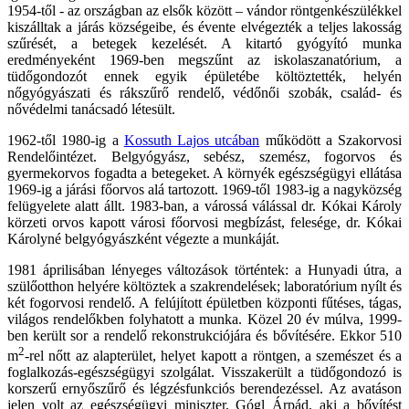
1954-től - az országban az elsők között – vándor röntgenkészülékkel
kiszálltak a járás községeibe, és évente elvégezték a teljes lakosság
szűrését, a betegek kezelését. A kitartó gyógyító munka
eredményeként 1969-ben megszűnt az iskolaszanatórium, a
tüdőgondozót ennek egyik épületébe költöztették, helyén
nőgyógyászati és rákszűrő rendelő, védőnői szobák, család- és
nővédelmi tanácsadó létesült.
1962-től 1980-ig a
Kossuth Lajos utcában
működött a Szakorvosi
Rendelőintézet. Belgyógyász, sebész, szemész, fogorvos és
gyermekorvos fogadta a betegeket. A környék egészségügyi ellátása
1969-ig a járási főorvos alá tartozott. 1969-től 1983-ig a nagyközség
felügyelete alatt állt. 1983-ban, a várossá válással dr. Kókai Károly
körzeti orvos kapott városi főorvosi megbízást, felesége, dr. Kókai
Károlyné belgyógyászként végezte a munkáját.
1981 áprilisában lényeges változások történtek: a Hunyadi útra, a
szülőotthon helyére költöztek a szakrendelések; laboratórium nyílt és
két fogorvosi rendelő. A felújított épületben központi fűtéses, tágas,
világos rendelőkben folyhatott a munka. Közel 20 év múlva, 1999-
ben került sor a rendelő rekonstrukciójára és bővítésére. Ekkor 510
2
m
-rel nőtt az alapterület, helyet kapott a röntgen, a szemészet és a
foglalkozás-egészségügyi szolgálat. Visszakerült a tüdőgondozó is
korszerű ernyőszűrő és légzésfunkciós berendezéssel. Az avatáson
jelen volt az egészségügyi miniszter, Gógl Árpád, aki a bővítést