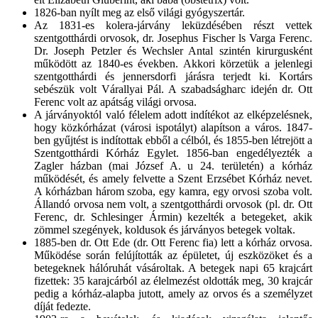
1826-ban nyílt meg az első világi gyógyszertár.
Az 1831-es kolera-járvány leküzdésében részt vettek
szentgotthárdi orvosok, dr. Josephus Fischer ls Varga Ferenc.
Dr. Joseph Petzler és Wechsler Antal szintén kirurgusként
működött az 1840-es években. Akkori körzetük a jelenlegi
szentgotthárdi és jennersdorfi járásra terjedt ki. Kortárs
sebészük volt Várallyai Pál. A szabadságharc idején dr. Ott
Ferenc volt az apátság világi orvosa.
A járványoktól való félelem adott indítékot az elképzelésnek,
hogy közkórházat (városi ispotályt) alapítson a város. 1847-
ben gyűjtést is indítottak ebből a célból, és 1855-ben létrejött a
Szentgotthárdi Kórház Egylet. 1856-ban engedélyezték a
Zagler házban (mai József A. u 24. területén) a kórház
működését, és amely felvette a Szent Erzsébet Kórház nevet.
A kórházban három szoba, egy kamra, egy orvosi szoba volt.
Állandó orvosa nem volt, a szentgotthárdi orvosok (pl. dr. Ott
Ferenc, dr. Schlesinger Ármin) kezelték a betegeket, akik
zömmel szegények, koldusok és járványos betegek voltak.
1885-ben dr. Ott Ede (dr. Ott Ferenc fia) lett a kórház orvosa.
Működése során felújították az épületet, új eszközöket és a
betegeknek hálóruhát vásároltak. A betegek napi 65 krajcárt
fizettek: 35 karajcárból az élelmezést oldották meg, 30 krajcár
pedig a kórház-alapba jutott, amely az orvos és a személyzet
díját fedezte.