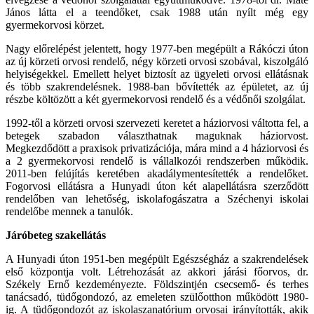
János látta el a teendőket, csak 1988 után nyílt még egy
gyermekorvosi körzet.
Nagy előrelépést jelentett, hogy 1977-ben megépült a Rákóczi úton
az új körzeti orvosi rendelő, négy körzeti orvosi szobával, kiszolgáló
helyiségekkel. Emellett helyet biztosít az ügyeleti orvosi ellátásnak
és több szakrendelésnek. 1988-ban bővítették az épületet, az új
részbe költözött a két gyermekorvosi rendelő és a védőnői szolgálat.
1992-től a körzeti orvosi szervezeti keretet a háziorvosi váltotta fel, a
betegek szabadon választhatnak maguknak háziorvost.
Megkezdődött a praxisok privatizációja, mára mind a 4 háziorvosi és
a 2 gyermekorvosi rendelő is vállalkozói rendszerben működik.
2011-ben felújítás keretében akadálymentesítették a rendelőket.
Fogorvosi ellátásra a Hunyadi úton két alapellátásra szerződött
rendelőben van lehetőség, iskolafogászatra a Széchenyi iskolai
rendelőbe mennek a tanulók.
Járóbeteg szakellátás
A Hunyadi úton 1951-ben megépült Egészségház a szakrendelések
első központja volt. Létrehozását az akkori járási főorvos, dr.
Székely Ernő kezdeményezte. Földszintjén csecsemő- és terhes
tanácsadó, tüdőgondozó, az emeleten szülőotthon működött 1980-
ig. A tüdőgondozót az iskolaszanatórium orvosai irányították, akik