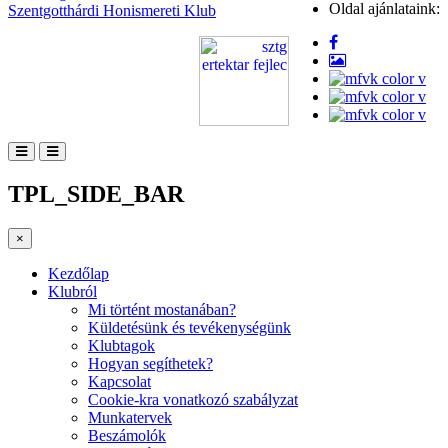
Oldal ajánlataink:
Szentgotthárdi Honismereti Klub
TPL_SIDE_BAR
×
Kezdőlap
Klubról
Mi történt mostanában?
Küldetésünk és tevékenységünk
Klubtagok
Hogyan segíthetek?
Kapcsolat
Cookie-kra vonatkozó szabályzat
Munkatervek
Beszámolók