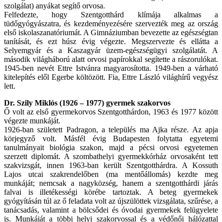
szolgálat) anyákat segítő orvosa.
Felfedezte, hogy Szentgotthárd klímája alkalmas a
tüdőgyógyászatra, és kezdeményezésére szervezték meg az ország
első iskolaszanatóriumát. A Gimnáziumban bevezette az egészségtan
tanítását, és ezt húsz évig végezte. Megszervezte és ellátta a
Selyemgyár és a Kaszagyár üzem-egészségügyi szolgálatát. A
második világháború alatt orvosi papírokkal segítette a rászorulókat.
1945-ben nevét Ettre Istvánra magyarosította. 1949-ben a várható
kitelepítés elől Egerbe költözött. Fia, Ettre László világhírű vegyész
lett.
Dr. Szily Miklós (1926 – 1977) gyermek szakorvos
Ő volt az első gyermekorvos Szentgotthárdon, 1963 és 1977 között
végezte munkáját.
1926-ban született Padragon, a település ma Ajka része. Az apja
körjegyző volt. Másfél évig Budapesten folytatta egyetemi
tanulmányait biológia szakon, majd a pécsi orvosi egyetemen
szerzett diplomát. A szombathelyi gyermekkórház orvosaként tett
szakvizsgát, innen 1963-ban került Szentgotthárdra. A Kossuth
Lajos utcai szakrendelőben (ma mentőállomás) kezdte meg
munkáját; nemcsak a nagyközség, hanem a szentgotthárdi járás
falvai is illetékességi körébe tartoztak. A beteg gyermekek
gyógyításán túl az ő feladata volt az újszülöttek vizsgálata, szűrése, a
tanácsadás, valamint a bölcsődei és óvodai gyermekek felügyelete
is. Munkáját a többi helyi szakorvossal és a védőnői hálózattal