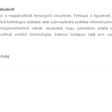
élyekről
ző, a magánszférát fenyegető veszélyek. Felhívjuk a figyelmét
ől különleges adataira, akár származására, politikai véleményére 
megismerhetővé válnak. Javasoljuk, hogy személyes adatai 
szférát erősítő technológia). Számos honlapon talál erre vo
tóság
bnak?