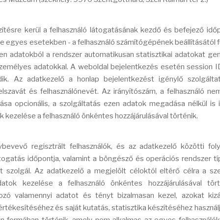
tésre kerül a felhasználó látogatásának kezdő és befejező időp
etve egyes esetekben - a felhasználó számítógépének beállításától
en adatokból a rendszer automatikusan statisztikai adatokat gen
emélyes adatokkal. A weboldal bejelentkezés esetén session ID
ik. Az adatkezelő a honlap bejelentkezést igénylő szolgálta
jelszavát és felhasználónevét. Az irányítószám, a felhasználó ne
a opcionális, a szolgáltatás ezen adatok megadása nélkül is
kezelése a felhasználó önkéntes hozzájárulásával történik.
ybevevő regisztrált felhasználók, és az adatkezelő közötti fo
átogatás időpontja, valamint a böngésző és operációs rendszer t
kat szolgál. Az adatkezelő a megjelölt céloktól eltérő célra a s
tok kezelése a felhasználó önkéntes hozzájárulásával tört
ozó valamennyi adatot és tényt bizalmasan kezel, azokat kiz
 értékesítéséhez és saját kutatás, statisztika készítéséhez használj