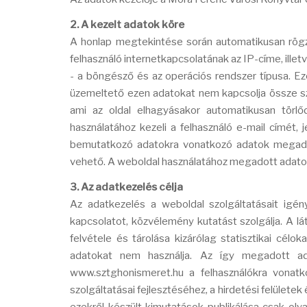
2. A kezelt adatok köre
A honlap megtekintése során automatikusan rögzí
felhasználó internetkapcsolatának az IP-címe, ill
- a böngésző és az operációs rendszer típusa. Ez
üzemeltető ezen adatokat nem kapcsolja össze sz
ami az oldal elhagyásakor automatikusan törlőd
használatához kezeli a felhasználó e-mail címét, 
bemutatkozó adatokra vonatkozó adatok megadás
vehető. A weboldal használatához megadott adatok 
3. Az adatkezelés célja
Az adatkezelés a weboldal szolgáltatásait igén
kapcsolatot, közvélemény kutatást szolgálja. A l
felvétele és tárolása kizárólag statisztikai célo
adatokat nem használja. Az így megadott ada
www.sztghonismeret.hu a felhasználókra vonatk
szolgáltatásai fejlesztéséhez, a hirdetési felületek