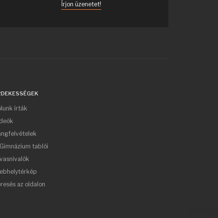
Írjon üzenetet!
RDEKESSÉGEK
lunk írták
ideók
ngfelvételek
Gimnázium tablói
vasnivalók
ebhelytérkép
resés az oldalon