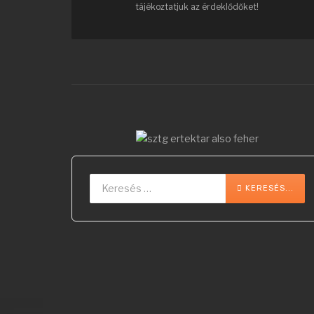
tájékoztatjuk az érdeklődőket!
Keresés...
Type 2 or more char
KERESÉS...