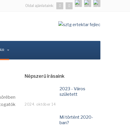
Oldal ajánlataink:
TÁR
Népszerű írásaink
2023 - Város
született
 körében
átogatók
2024. október 14
Mi történt 2020-
ban?