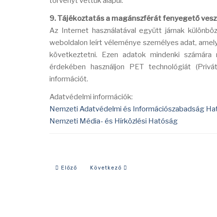
törvényt vettük alapul.
9. Tájékoztatás a magánszférát fenyegető vesz
Az Internet használatával együtt járnak különbö
weboldalon leírt véleménye személyes adat, amelyb
következtetni. Ezen adatok mindenki számára 
érdekében használjon PET technológiát (Privát
információt.
Adatvédelmi információk:
Nemzeti Adatvédelmi és Információszabadság Ha
Nemzeti Média- és Hírközlési Hatóság
Előző cikk: Hogyan tudok segíteni a honismereti klu
Következő cikk: Kedves Látogató!
Előző
Következő