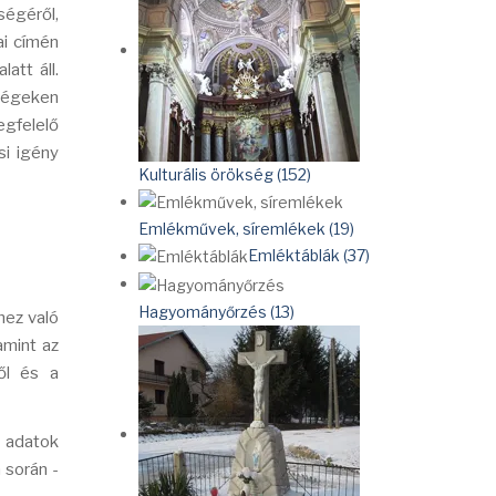
ségéről,
ai címén
att áll.
ségeken
egfelelő
si igény
Kulturális örökség (152)
Emlékművek, síremlékek (19)
Emléktáblák (37)
Hagyományőrzés (13)
hez való
amint az
ől és a
ű adatok
 során -