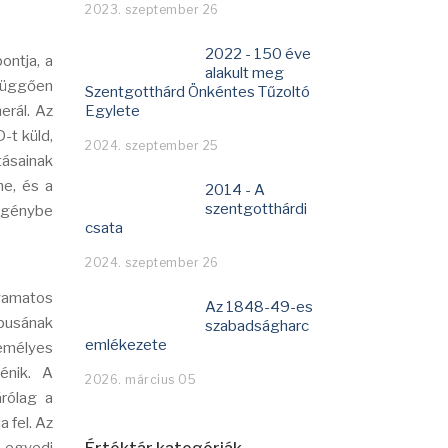
2023. szeptember 26
2022 - 150 éve
ontja, a
alakult meg
 függően
Szentgotthárd Önkéntes Tűzoltó
erál. Az
Egylete
-t küld,
2024. szeptember 25
tásainak
me, és a
2014 - A
szentgotthárdi
 igénybe
csata
2024. szeptember 26
lyamatos
Az 1848-49-es
ípusának
szabadságharc
emlékezete
zemélyes
énik. A
2026. március 05
árólag a
a fel. Az