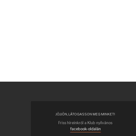
JÖJJÖN, LÁTOGASSON MEG MINKET!
Friss híreinkről a Klub nyilvános
facebook-oldalán