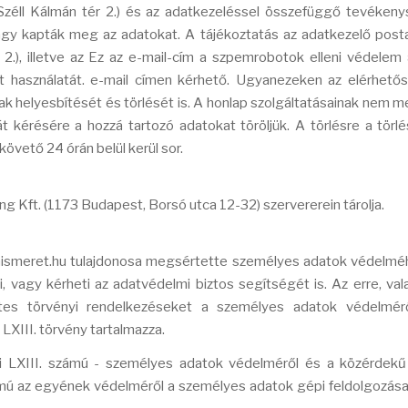
 Széll Kálmán tér 2.) és az adatkezeléssel összefüggő tevékeny
vagy kapták meg az adatokat. A tájékoztatás az adatkezelő post
2.), illetve az
Ez az e-mail-cím a szpemrobotok elleni védelem al
 használatát.
e-mail címen kérhető. Ugyanezeken az elérhető
 helyesbítését és törlését is. A honlap szolgáltatásainak nem m
t kérésére a hozzá tartozó adatokat töröljük. A törlésre a törlé
ető 24 órán belül kerül sor.
Kft. (1173 Budapest, Borsó utca 12-32) szervererein tárolja.
honismeret.hu tulajdonosa megsértette személyes adatok védelmé
i, vagy kérheti az adatvédelmi biztos segítségét is. Az erre, val
etes törvényi rendelkezéseket a személyes adatok védelmér
LXIII. törvény tartalmazza.
vi LXIII. számú - személyes adatok védelméről és a közérdek
számú az egyének védelméről a személyes adatok gépi feldolgozása