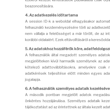
ezekről készült kimutatások publikálása csak ol
beazonosítására.
4. Az adatkezelés időtartama
A session ID-k a weboldal elhagyásakor automat
felhasználó kezdeményezésére törli az adatkezelő
nem vállalja a felelősséget a már törölt, de az 
korábbi oldalaiért. Ezek eltávolításáról a keresőol
5. Az adatokhoz hozzáférők köre, adatfeldolgoz
A felhasználók által megadott személyes adatok
megjelölteken kívül harmadik személynek az ada
kötelező adattovábbításokra, amelyekre csak 
adatkérések teljesítése előtt minden egyes ada
jogalapja.
6. A felhasználók személyes adataik kezelésével
A második pontban megjelölt adatok megadásáró
önkéntes hozzájárulása. Személyes adataik keze
tájékoztatást ad az érintettnek az általa kezelt adat