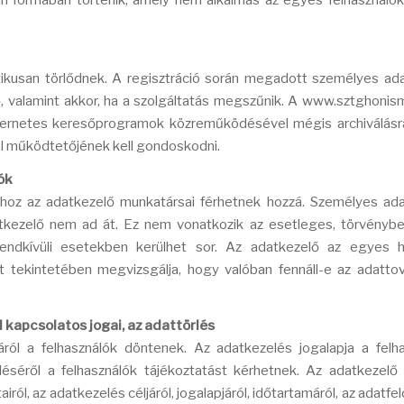
yan formában történik, amely nem alkalmas az egyes felhasználó
ikusan törlődnek. A regisztráció során megadott személyes ad
, valamint akkor, ha a szolgáltatás megszűnik. A www.sztghonis
internetes keresőprogramok közreműködésével mégis archiválásra
dal működtetőjének kell gondoskodni.
ók
hoz az adatkezelő munkatársai férhetnek hozzá. Személyes ad
tkezelő nem ad át. Ez nem vonatkozik az esetleges, törvényben
rendkívüli esetekben kerülhet sor. Az adatkezelő az egyes h
t tekintetében megvizsgálja, hogy valóban fennáll-e az adatto
 kapcsolatos jogai, az adattörlés
l a felhasználók döntenek. Az adatkezelés jogalapja a felha
léséről a felhasználók tájékoztatást kérhetnek. Az adatkezelő
airól, az adatkezelés céljáról, jogalapjáról, időtartamáról, az adatf