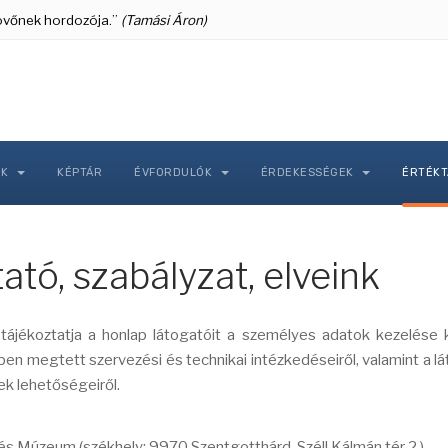
 jövőnek hordozója.”
(Tamási Áron)
NK
KÉPTÁR
ÉVFORDULÓK
ÉRDEKESSÉGEK
ÉRTÉK
ató, szabályzat, elveink
ájékoztatja a honlap látogatóit a személyes adatok kezelése
en megtett szervezési és technikai intézkedéseiről, valamint a l
ek lehetőségeiről.
és Múzeum (székhely: 9970 Szentgotthárd, Széll Kálmán tér 2.)