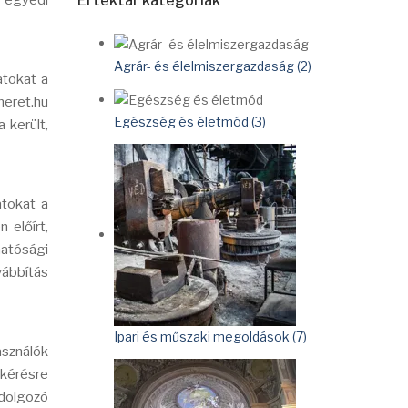
k egyedi
Értéktár kategóriák
Agrár- és élelmiszergazdaság (2)
atokat a
meret.hu
Egészség és életmód (3)
 került,
atokat a
 előírt,
atósági
vábbítás
Ipari és műszaki megoldások (7)
sználók
 kérésre
eldolgozó