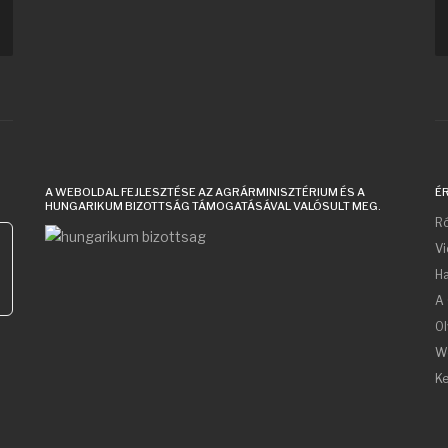
A WEBOLDAL FEJLESZTÉSE AZ AGRÁRMINISZTÉRIUM ÉS A
É
HUNGARIKUM BIZOTTSÁG TÁMOGATÁSÁVAL VALÓSULT MEG.
Ró
V
acters for results.
Ha
A 
Ol
W
Ke