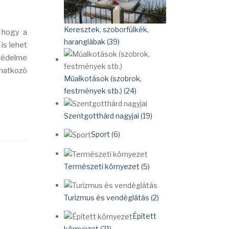
Keresztek, szoborfülkék,
, hogy a
haranglábak (39)
is lehet
védelme
natkozó
Műalkotások (szobrok,
festmények stb.) (24)
Szentgotthárd nagyjai (19)
Sport (6)
Természeti környezet (5)
Turizmus és vendéglátás (2)
Épített
környezet (21)