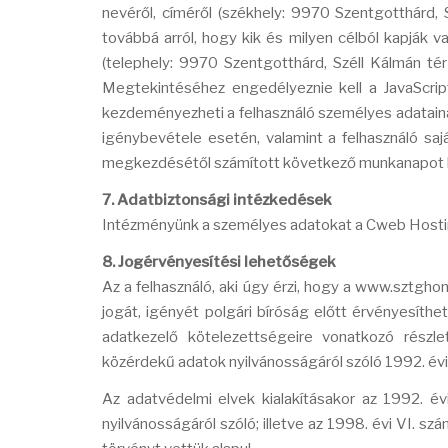
nevéről, címéről (székhely: 9970 Szentgotthárd,
továbbá arról, hogy kik és milyen célból kapják 
(telephely: 9970 Szentgotthárd, Széll Kálmán tér 
Megtekintéséhez engedélyeznie kell a JavaScript
kezdeményezheti a felhasználó személyes adatainak
igénybevétele esetén, valamint a felhasználó sajá
megkezdésétől számított következő munkanapot köv
7. Adatbiztonsági intézkedések
Intézményünk a személyes adatokat a Cweb Hosting 
8. Jogérvényesítési lehetőségek
Az a felhasználó, aki úgy érzi, hogy a www.sztg
jogát, igényét polgári bíróság előtt érvényesíthet
adatkezelő kötelezettségeire vonatkozó részl
közérdekű adatok nyilvánosságáról szóló 1992. évi 
Az adatvédelmi elvek kialakításakor az 1992. é
nyilvánosságáról szóló; illetve az 1998. évi VI. 