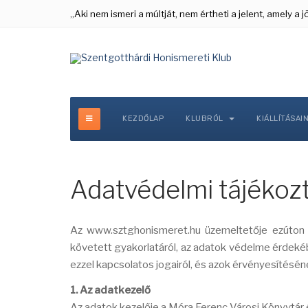
„Aki nem ismeri a múltját, nem értheti a jelent, amely a
KEZDŐLAP
KLUBRÓL
KIÁLLÍTÁSAI
Adatvédelmi tájékozt
Az www.sztghonismeret.hu üzemeltetője ezúton t
követett gyakorlatáról, az adatok védelme érdekéb
ezzel kapcsolatos jogairól, és azok érvényesítésén
1. Az adatkezelő
Az adatok kezelője a Móra Ferenc Városi Könyvtár 