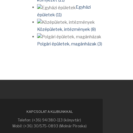
Egyházi
épületek (11)
Középületek, intézmények (8)
Polgári épületek, magánházak (3)
KAPCSOLAT A KLUBUNKKAL
Telefon: (+36) 94/380-113 (könyvtár)
Mobil: (+36) 30/575-0893 (Molnár Piroska)