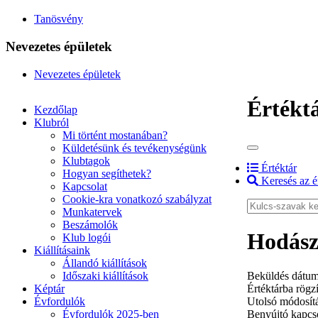
Tanösvény
Nevezetes épületek
Nevezetes épületek
Értékt
Kezdőlap
Klubról
Mi történt mostanában?
Küldetésünk és tevékenységünk
Klubtagok
Értéktár
Hogyan segíthetek?
Keresés az é
Kapcsolat
Cookie-kra vonatkozó szabályzat
Munkatervek
Beszámolók
Hodász
Klub logói
Kiállításaink
Állandó kiállítások
Időszaki kiállítások
Beküldés dátum
Képtár
Értéktárba rögzí
Évfordulók
Utolsó módosít
Évfordulók 2025-ben
Benyújtó kapcso