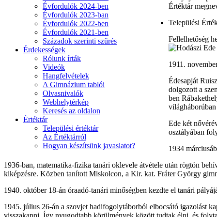
Évfordulók 2024-ben
Értéktár megne
Évfordulók 2023-ban
Települési Érték
Évfordulók 2022-ben
Évfordulók 2021-ben
Fellelhetőség he
Századok szerinti szűrés
Érdekességek
Rólunk írták
1911. november 
Videók
Hangfelvételek
Édesapját Ruis
A Gimnázium tablói
dolgozott a sze
Olvasnivalók
ben Rábakethely
Webhelytérkép
világháborúban 
Keresés az oldalon
Értéktár
Ede két nővérév
Települési értéktár
osztályában fol
Az Értéktárról
Hogyan készítsünk javaslatot?
1934 márciusába
1936-ban, matematika-fizika tanári oklevele átvétele után rögtön be
kiképzésre. Közben tanított Miskolcon, a Kir. kat. Fráter György gi
1940. október 18-án óraadó-tanári minőségben kezdte el tanári pályá
1945. július 26-án a szovjet hadifogolytáborból elbocsátó igazolást ka
visszakapni. Így nyugodtabb körülmények között tudtak élni, és folytath