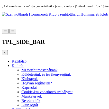
„Aki nem ismeri a múltját, nem értheti a jelent, amely a jövőnek hordozója.”
(Tam
Szentgotthárdi Honismereti Klub
TPL_SIDE_BAR
×
Kezdőlap
Klubról
Mi történt mostanában?
Küldetésünk és tevékenységünk
Klubtagok
Hogyan segíthetek?
Kapcsolat
Cookie-kra vonatkozó szabályzat
Munkatervek
Beszámolók
Klub logói