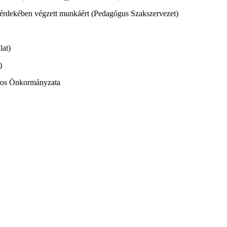
e érdekében végzett munkáért (Pedagógus Szakszervezet)
lat)
)
áros Önkormányzata