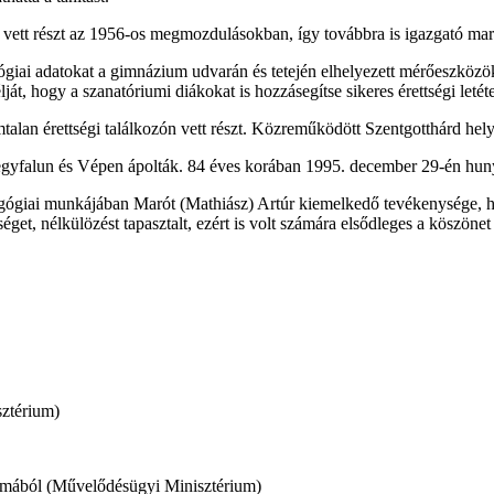
vett részt az 1956-os megmozdulásokban, így továbbra is igazgató mar
ológiai adatokat a gimnázium udvarán és tetején elhelyezett mérőeszközök
t, hogy a szanatóriumi diákokat is hozzásegítse sikeres érettségi letét
alan érettségi találkozón vett részt. Közreműködött Szentgotthárd helyt
gyfalun és Vépen ápolták. 84 éves korában 1995. december 29-én hunyt 
gógiai munkájában Marót (Mathiász) Artúr kiemelkedő tevékenysége, hu
get, nélkülözést tapasztalt, ezért is volt számára elsődleges a köszönet 
sztérium)
kalmából (Művelődésügyi Minisztérium)