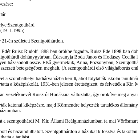
vezése:
tár
lye:
Szentgotthárd
21-én született Szentgotthárdon.
z Edét Ruisz Rudolf 1888-ban örökbe fogadta. Ruisz Ede 1898-ban doh
ntgotthárdi dohánygyárban. Édesanyja Boda János és Hodászy Cecília 
en házasodott össze. Első gyermekük, Anna, Pozsonyban, Szentgotthárd
szerzett betegségében meghalt. (A szentgotthárdi első világháborús e
el a szombathelyi hadiárvaházba került, ahol folytatták iskolai tanulmá
ytatta a középiskolát. 1931-ben jelesen érettségizett, és felvették a 
n vezetéknevét Ruiszról Hodászira változtatta, így örökítve meg anya
hívták katonai kiképzésre, majd Körmendre helyezték tartalékos állomá
mnáziumban.
ját a szentgotthárdi M. Kir. Állami Reálgimnáziumban (a mai Vörösmart
pott és hazaindulhatott. Szentgotthárdon a házukat kifosztva és lakottan 
atta a tanítást.