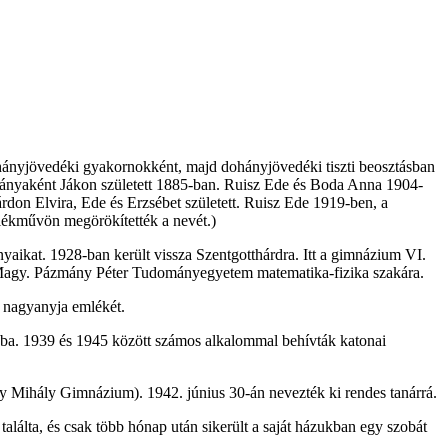
ányjövedéki gyakornokként, majd dohányjövedéki tiszti beosztásban
lányaként Jákon született 1885-ban. Ruisz Ede és Boda Anna 1904-
on Elvira, Ede és Erzsébet született. Ruisz Ede 1919-ben, a
mlékművön megörökítették a nevét.)
nyaikat. 1928-ban került vissza Szentgotthárdra. Itt a gimnázium VI.
Kir. Magy. Pázmány Péter Tudományegyetem matematika-fizika szakára.
i nagyanyja emlékét.
nyba. 1939 és 1945 között számos alkalommal behívták katonai
y Mihály Gimnázium). 1942. június 30-án nevezték ki rendes tanárrá.
találta, és csak több hónap után sikerült a saját házukban egy szobát