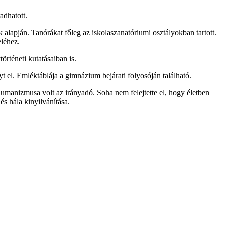
adhatott.
 alapján. Tanórákat főleg az iskolaszanatóriumi osztályokban tartott.
eléhez.
örténeti kutatásaiban is.
el. Emléktáblája a gimnázium bejárati folyosóján található.
manizmusa volt az irányadó. Soha nem felejtette el, hogy életben
és hála kinyilvánítása.