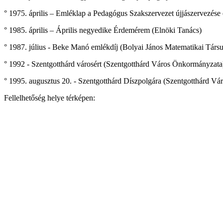
° 1975. április – Emléklap a Pedagógus Szakszervezet újjászervezés
° 1985. április – Április negyedike Érdemérem (Elnöki Tanács)
° 1987. július - Beke Manó emlékdíj (Bolyai János Matematikai Társu
° 1992 - Szentgotthárd városért (Szentgotthárd Város Önkormányzata
° 1995. augusztus 20. - Szentgotthárd Díszpolgára (Szentgotthárd V
Fellelhetőség helye térképen: