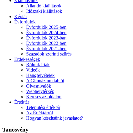
Kiállításaink
Állandó kiállítások
Időszaki kiállítások
Képtár
Évfordulók
Évfordulók 2025-ben
Évfordulók 2024-ben
Évfordulók 2023-ban
Évfordulók 2022-ben
Évfordulók 2021-ben
Századok szerinti szűrés
Érdekességek
Rólunk írták
Videók
Hangfelvételek
A Gimnázium tablói
Olvasnivalók
Webhelytérkép
Keresés az oldalon
Értéktár
Települési értéktár
Az Értéktárról
Hogyan készítsünk javaslatot?
Tanösvény