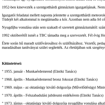
1952-ben kinevezték a szentgotthárdi gimnázium igazgatójának. Nem 
Igazgatói feladatai mellett naponta jelentette a szentgotthárdi meteor
Tüdejét két alkalommal is megtámadta a kór. Azonban nem adta fel céljá
Nyugdíjba vonulása után sem szakadt el szeretett gimnáziumától: számt
1992 októberétől ismét a TBC támadta meg a szervezetét. Fél évig He
Élete során hű maradt szülővárosához és szülőházához. Vezetői, peda
maradásában tanítványai szülei segítették. Az életútjában sok szegénysé
Kitüntetései:
° 1955. január - Munkaérdemrend (Elnöki Tanács)
° 1968. április - Munkaérdemrend bronz fokozat (Elnöki Tanács)
° 1969. május - az oktatásügy kiváló dolgozója (Művelődésügyi Mini
° 1970. április - Felszabadulási jubileumi emlékérem (Elnöki Tanács)
° 1973. június - oktatásügy kiváló dolgozója nyugdíjba vonulása al