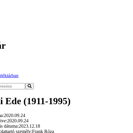
ár
rtéktárban
i Ede (1911-1995)
a:
2020.09.24
tve:
2020.09.24
ás dátuma:
2023.12.18
lattartó személy:
Frank Róza