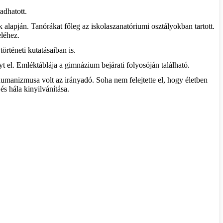
adhatott.
 alapján. Tanórákat főleg az iskolaszanatóriumi osztályokban tartott.
eléhez.
örténeti kutatásaiban is.
el. Emléktáblája a gimnázium bejárati folyosóján található.
manizmusa volt az irányadó. Soha nem felejtette el, hogy életben
és hála kinyilvánítása.