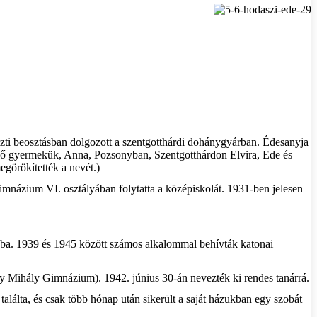
ti beosztásban dolgozott a szentgotthárdi dohánygyárban. Édesanyja
ső gyermekük, Anna, Pozsonyban, Szentgotthárdon Elvira, Ede és
görökítették a nevét.)
gimnázium VI. osztályában folytatta a középiskolát. 1931-ben jelesen
nyba. 1939 és 1945 között számos alkalommal behívták katonai
y Mihály Gimnázium). 1942. június 30-án nevezték ki rendes tanárrá.
találta, és csak több hónap után sikerült a saját házukban egy szobát