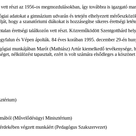
vett részt az 1956-os megmozdulásokban, így továbbra is igazgató mar
ológiai adatokat a gimnázium udvarán és tetején elhelyezett mérőeszközök
t, hogy a szanatóriumi diákokat is hozzásegítse sikeres érettségi letét
alan érettségi találkozón vett részt. Közreműködött Szentgotthárd helyt
gyfalun és Vépen ápolták. 84 éves korában 1995. december 29-én hunyt 
gógiai munkájában Marót (Mathiász) Artúr kiemelkedő tevékenysége, hu
get, nélkülözést tapasztalt, ezért is volt számára elsődleges a köszönet 
sztérium)
kalmából (Művelődésügyi Minisztérium)
e érdekében végzett munkáért (Pedagógus Szakszervezet)