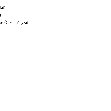
lat)
)
áros Önkormányzata