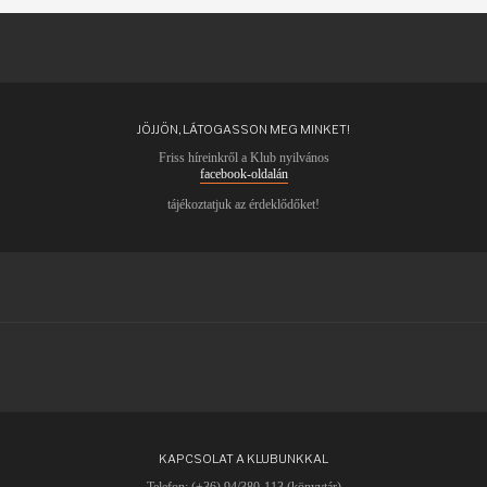
JÖJJÖN, LÁTOGASSON MEG MINKET!
Friss híreinkről a Klub nyilvános
facebook-oldalán
tájékoztatjuk az érdeklődőket!
KAPCSOLAT A KLUBUNKKAL
Telefon: (+36) 94/380-113 (könyvtár)