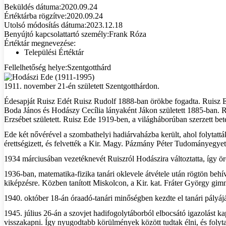
Beküldés dátuma:
2020.09.24
Értéktárba rögzítve:
2020.09.24
Utolsó módosítás dátuma:
2023.12.18
Benyújtó kapcsolattartó személy:
Frank Róza
Értéktár megnevezése:
Települési Értéktár
Fellelhetőség helye:
Szentgotthárd
1911. november 21-én született Szentgotthárdon.
Édesapját Ruisz Edét Ruisz Rudolf 1888-ban örökbe fogadta. Ruisz 
Boda János és Hodászy Cecília lányaként Jákon született 1885-ban.
Erzsébet született. Ruisz Ede 1919-ben, a világháborúban szerzett b
Ede két nővérével a szombathelyi hadiárvaházba került, ahol folytattá
érettségizett, és felvették a Kir. Magy. Pázmány Péter Tudományegye
1934 márciusában vezetéknevét Ruiszról Hodászira változtatta, így ö
1936-ban, matematika-fizika tanári oklevele átvétele után rögtön be
kiképzésre. Közben tanított Miskolcon, a Kir. kat. Fráter György gi
1940. október 18-án óraadó-tanári minőségben kezdte el tanári pályá
1945. július 26-án a szovjet hadifogolytáborból elbocsátó igazolást ka
visszakapni. Így nyugodtabb körülmények között tudtak élni, és folytath