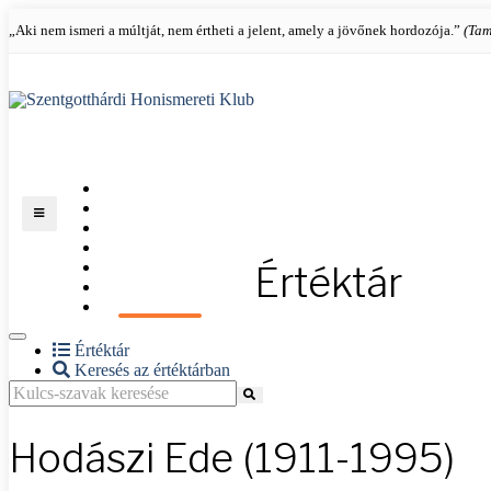
„Aki nem ismeri a múltját, nem értheti a jelent, amely a jövőnek hordozója.”
(Tam
KEZDŐLAP
KLUBRÓL
KIÁLLÍTÁSAINK
KÉPTÁR
Értéktár
ÉVFORDULÓK
ÉRDEKESSÉGEK
ÉRTÉKTÁR
Értéktár
Keresés az értéktárban
Hodászi Ede (1911-1995)