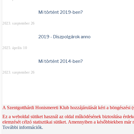
Mi történt 2019-ben?
2023. szeptember 26
2019 - Díszpolgárok anno
2025. április 10
Mi történt 2014-ben?
2023. szeptember 26
A Szentgotthárdi Honismereti Klub hozzájárulását kéri a böngészési (s
Ez a weboldal sütiket használ az oldal működésének biztosítása érdek
elemzését célzó statisztikai sütiket. Amennyiben a későbbiekben már ne
További információk.