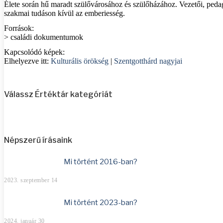
Élete során hű maradt szülővárosához és szülőházához. Vezetői, pedagó
szakmai tudáson kívül az emberiesség.
Források:
> családi dokumentumok
Kapcsolódó képek:
Elhelyezve itt:
Kulturális örökség
|
Szentgotthárd nagyjai
Válassz Értéktár kategóriát
Népszerű írásaink
Mi történt 2016-ban?
2023. szeptember 14
Mi történt 2023-ban?
2024. január 30