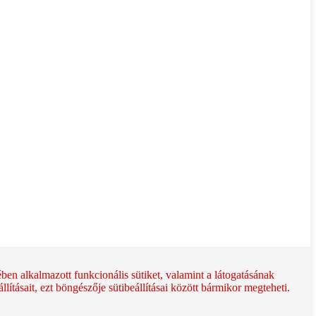
en alkalmazott funkcionális sütiket, valamint a látogatásának
ításait, ezt böngészője sütibeállításai között bármikor megteheti.