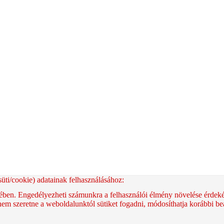
üti/cookie) adatainak felhasználásához:
ében. Engedélyezheti számunkra a felhasználói élmény növelése érdekéb
m szeretne a weboldalunktól sütiket fogadni, módosíthatja korábbi beáll