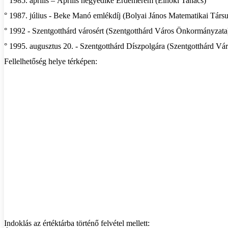
° 1985. április – Április negyedike Érdemérem (Elnöki Tanács)
° 1987. július - Beke Manó emlékdíj (Bolyai János Matematikai Társu
° 1992 - Szentgotthárd városért (Szentgotthárd Város Önkormányzata
° 1995. augusztus 20. - Szentgotthárd Díszpolgára (Szentgotthárd V
Fellelhetőség helye térképen:
Indoklás az értéktárba történő felvétel mellett: