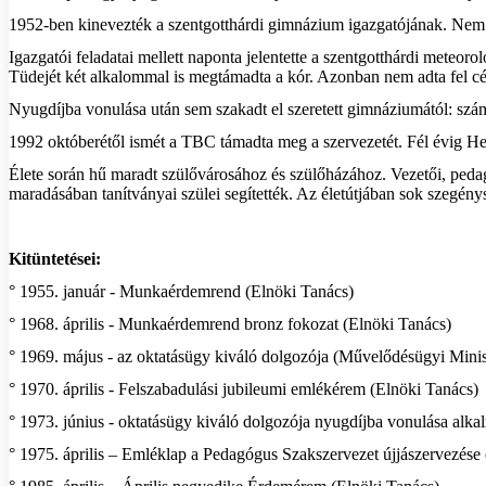
1952-ben kinevezték a szentgotthárdi gimnázium igazgatójának. Nem 
Igazgatói feladatai mellett naponta jelentette a szentgotthárdi meteor
Tüdejét két alkalommal is megtámadta a kór. Azonban nem adta fel céljá
Nyugdíjba vonulása után sem szakadt el szeretett gimnáziumától: számt
1992 októberétől ismét a TBC támadta meg a szervezetét. Fél évig He
Élete során hű maradt szülővárosához és szülőházához. Vezetői, peda
maradásában tanítványai szülei segítették. Az életútjában sok szegénysé
Kitüntetései:
° 1955. január - Munkaérdemrend (Elnöki Tanács)
° 1968. április - Munkaérdemrend bronz fokozat (Elnöki Tanács)
° 1969. május - az oktatásügy kiváló dolgozója (Művelődésügyi Mini
° 1970. április - Felszabadulási jubileumi emlékérem (Elnöki Tanács)
° 1973. június - oktatásügy kiváló dolgozója nyugdíjba vonulása al
° 1975. április – Emléklap a Pedagógus Szakszervezet újjászervezés