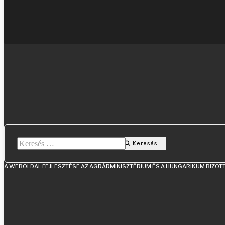
Keresés...
Keresés...
Type 2 or more characters for results.
A WEBOLDAL FEJLESZTÉSE AZ AGRÁRMINISZTÉRIUM ÉS A HUNGARIKUM BIZO