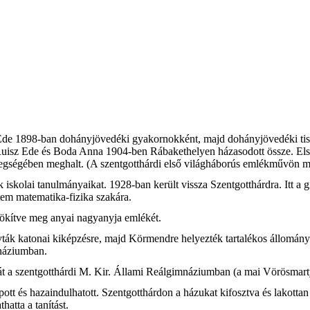
Ede 1898-ban dohányjövedéki gyakornokként, majd dohányjövedéki tisz
 Ruisz Ede és Boda Anna 1904-ben Rábakethelyen házasodott össze. El
etegségében meghalt. (A szentgotthárdi első világháborús emlékművön me
k iskolai tanulmányaikat. 1928-ban került vissza Szentgotthárdra. Itt a 
tem matematika-fizika szakára.
rökítve meg anyai nagyanyja emlékét.
hívták katonai kiképzésre, majd Körmendre helyezték tartalékos állomá
mnáziumban.
ját a szentgotthárdi M. Kir. Állami Reálgimnáziumban (a mai Vörösmart
pott és hazaindulhatott. Szentgotthárdon a házukat kifosztva és lakottan 
atta a tanítást.