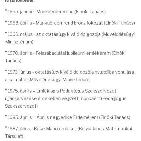
Kitüntetései:
° 1955. január - Munkaérdemrend (Elnöki Tanács)
° 1968. április - Munkaérdemrend bronz fokozat (Elnöki Tanács)
° 1969. május - az oktatásügy kiváló dolgozója (Művelődésügyi
Minisztérium)
° 1970. április - Felszabadulási jubileumi emlékérem (Elnöki
Tanács)
° 1973. június - oktatásügy kiváló dolgozója nyugdíjba vonulása
alkalmából (Művelődésügyi Minisztérium)
° 1975. április – Emléklap a Pedagógus Szakszervezet
újjászervezése érdekében végzett munkáért (Pedagógus
Szakszervezet)
° 1985. április – Április negyedike Érdemérem (Elnöki Tanács)
° 1987. július - Beke Manó emlékdíj (Bolyai János Matematikai
Társulat)