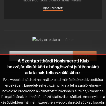
Mobil: (+36) 30/575-0893 (Molnár Piroska)
Írjon üzenetet!
Keresés...
KERESÉS...
A Szentgotthárdi Honismereti Klub
hozzájárulását kéri a böngészési (süti/cookie)
adatainak felhasználásához:
Ez a weboldal sütiket használ az oldal működésének biztosítása
érdekében. Engedélyezheti számunkra a felhasználói élmény
Copyright © 2026 Szentgotthárdi Honismereti Klub. Minden jog
növelése érdekében alkalmazott funkcionális sütiket, valamint a
fenntartva. Az oldalt tervezte:
Csilinkó Gábor
.
látogatásának elemzését célzó statisztikai sütiket. Amennyiben a
A
Joomla!
a
GNU Általános Nyilvános Licenc
alatt kiadott szabad
későbbiekben már nem szeretne a weboldalunktól sütiket fogadni,
szoftver.