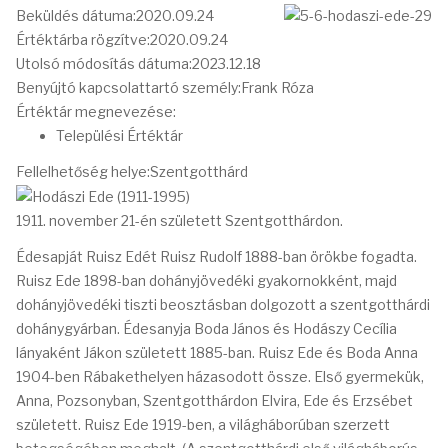
Beküldés dátuma:
2020.09.24
Értéktárba rögzítve:
2020.09.24
Utolsó módosítás dátuma:
2023.12.18
Benyújtó kapcsolattartó személy:
Frank Róza
Értéktár megnevezése:
Települési Értéktár
Fellelhetőség helye:
Szentgotthárd
1911. november 21-én született Szentgotthárdon.
Édesapját Ruisz Edét Ruisz Rudolf 1888-ban örökbe fogadta.
Ruisz Ede 1898-ban dohányjövedéki gyakornokként, majd
dohányjövedéki tiszti beosztásban dolgozott a szentgotthárdi
dohánygyárban. Édesanyja Boda János és Hodászy Cecília
lányaként Jákon született 1885-ban. Ruisz Ede és Boda Anna
1904-ben Rábakethelyen házasodott össze. Első gyermekük,
Anna, Pozsonyban, Szentgotthárdon Elvira, Ede és Erzsébet
született. Ruisz Ede 1919-ben, a világháborúban szerzett