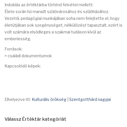
Indoklás az értéktárba történő felvétel mellett:
Élete során hű maradt szülővárosához és szülőházához.
Vezetői, pedagógiai munkájában soha nem felejtette el, hogy
életútjában sok szegénységet, nélkülözést tapasztalt, ezért is
volt számára elsődleges a szakmai tudáson kívül az
emberiesség.
Források:
> családi dokumentumok
Kapcsolódó képek:
Elhelyezve itt:
Kulturális örökség
|
Szentgotthárd nagyjai
Válassz Értéktár kategóriát