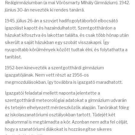
Reálgimnáziumban (a mai Vörösmarty Mihály Gimnázium). 1942.
június 30-án nevezték ki rendes tanárrá.
1945. július 26-án a szovjet hadifogolytáborból elbocsátó
igazolást kapott és hazaindulhatott. Szentgotthárdon a
házukat kifosztva és lakottan találta, és csak több hónap után
sikerült a saját házukban egy szobát visszakapni. Így
nyugodtabb körülmények között tudtak élni, és folytathatta a
tanítást.
1952-ben kinevezték a szentgotthárdi gimnázium
igazgatójának. Nem vett részt az 1956-os
megmozdulásokban, így továbbra is igazgató maradhatott.
Igazgatói feladatai mellett naponta jelentette a
szentgotthárdi meteorológiai adatokat a gimnázium udvarán
és tetején elhelyezett mérőeszközök alapján. Tanórákat főleg
az iskolaszanatóriumi osztályokban tartott. Tüdejét két
alkalommal is megtámadta a kór. Azonban nem adta fel célját,
hogy a szanatóriumi diákokat is hozzásegítse sikeres