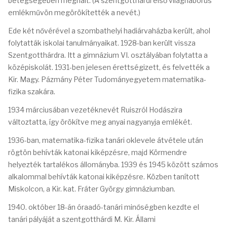
betegségében meghalt. (A szentgotthárdi első világháborús
emlékművön megörökítették a nevét.)
Ede két nővérével a szombathelyi hadiárvaházba került, ahol
folytatták iskolai tanulmányaikat. 1928-ban került vissza
Szentgotthárdra. Itt a gimnázium VI. osztályában folytatta a
középiskolát. 1931-ben jelesen érettségizett, és felvették a
Kir. Magy. Pázmány Péter Tudományegyetem matematika-
fizika szakára.
1934 márciusában vezetéknevét Ruiszról Hodászira
változtatta, így örökítve meg anyai nagyanyja emlékét.
1936-ban, matematika-fizika tanári oklevele átvétele után
rögtön behívták katonai kiképzésre, majd Körmendre
helyezték tartalékos állományba. 1939 és 1945 között számos
alkalommal behívták katonai kiképzésre. Közben tanított
Miskolcon, a Kir. kat. Fráter György gimnáziumban.
1940. október 18-án óraadó-tanári minőségben kezdte el
tanári pályáját a szentgotthárdi M. Kir. Állami