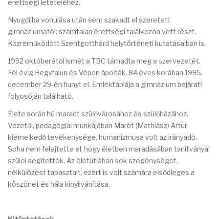
érettségi letételéhez.
Nyugdíjba vonulása után sem szakadt el szeretett
gimnáziumától: számtalan érettségi találkozón vett részt.
Közreműködött Szentgotthárd helytörténeti kutatásaiban is.
1992 októberétől ismét a TBC támadta meg a szervezetét.
Fél évig Hegyfalun és Vépen ápolták. 84 éves korában 1995.
december 29-én hunyt el. Emléktáblája a gimnázium bejárati
folyosóján található.
Élete során hű maradt szülővárosához és szülőházához.
Vezetői, pedagógiai munkájában Marót (Mathiász) Artúr
kiemelkedő tevékenysége, humanizmusa volt az irányadó.
Soha nem felejtette el, hogy életben maradásában tanítványai
szülei segítették. Az életútjában sok szegénységet,
nélkülözést tapasztalt, ezért is volt számára elsődleges a
köszönet és hála kinyilvánítása.