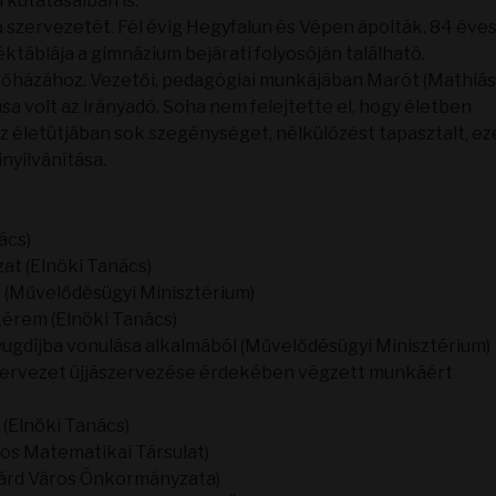
kutatásaiban is.
szervezetét. Fél évig Hegyfalun és Vépen ápolták. 84 éve
táblája a gimnázium bejárati folyosóján található.
lőházához. Vezetői, pedagógiai munkájában Marót (Mathiás
volt az irányadó. Soha nem felejtette el, hogy életben
z életútjában sok szegénységet, nélkülözést tapasztalt, ezé
nyilvánítása.
ács)
at (Elnöki Tanács)
ja (Művelődésügyi Minisztérium)
ékérem (Elnöki Tanács)
 nyugdíjba vonulása alkalmából (Művelődésügyi Minisztérium)
kszervezet újjászervezése érdekében végzett munkáért
 (Elnöki Tanács)
ános Matematikai Társulat)
hárd Város Önkormányzata)