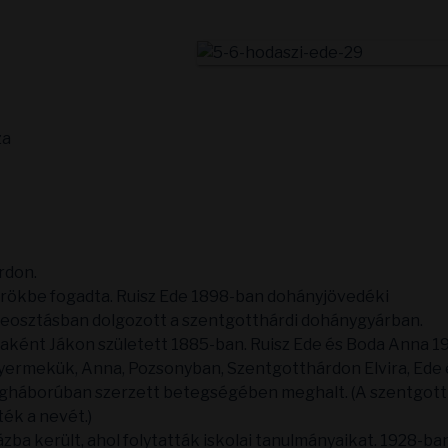
za
rdon.
örökbe fogadta. Ruisz Ede 1898-ban dohányjövedéki
beosztásban dolgozott a szentgotthárdi dohánygyárban.
yaként Jákon született 1885-ban. Ruisz Ede és Boda Anna 1
yermekük, Anna, Pozsonyban, Szentgotthárdon Elvira, Ede 
ilágháborúban szerzett betegségében meghalt. (A szentgott
ék a nevét.)
ba került, ahol folytatták iskolai tanulmányaikat. 1928-ba