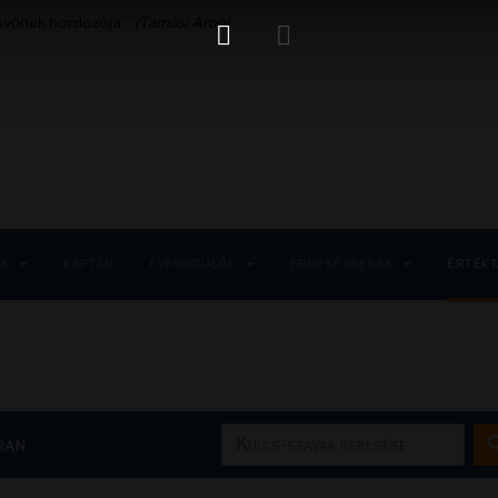
 jövőnek hordozója.”
(Tamási Áron)
NK
KÉPTÁR
ÉVFORDULÓK
ÉRDEKESSÉGEK
ÉRTÉK
ban