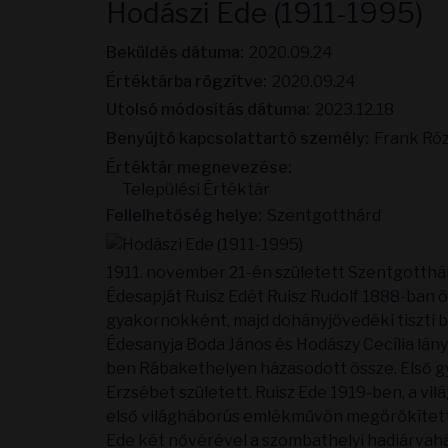
Hodászi Ede (1911-1995)
Beküldés dátuma:
2020.09.24
Értéktárba rögzítve:
2020.09.24
Utolsó módosítás dátuma:
2023.12.18
Benyújtó kapcsolattartó személy:
Frank Ró
Értéktár megnevezése:
Települési Értéktár
Fellelhetőség helye:
Szentgotthárd
1911. november 21-én született Szentgotthá
Édesapját Ruisz Edét Ruisz Rudolf 1888-ban 
gyakornokként, majd dohányjövedéki tiszti 
Édesanyja Boda János és Hodászy Cecília lán
ben Rábakethelyen házasodott össze. Első g
Erzsébet született. Ruisz Ede 1919-ben, a v
első világháborús emlékművön megörökített
Ede két nővérével a szombathelyi hadiárvaház