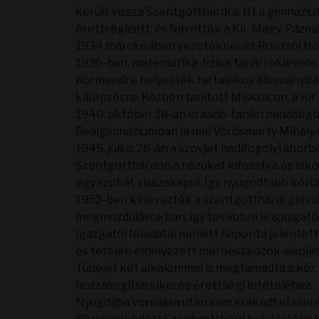
került vissza Szentgotthárdra. Itt a gimnáziu
érettségizett, és felvették a Kir. Magy. Pá
1934 márciusában vezetéknevét Ruiszról Hodá
1936-ban, matematika-fizika tanári oklevele
Körmendre helyezték tartalékos állományba.
kiképzésre. Közben tanított Miskolcon, a Kir
1940. október 18-án óraadó-tanári minőségben
Reálgimnáziumban (a mai Vörösmarty Mihály G
1945. július 26-án a szovjet hadifogolytáborb
Szentgotthárdon a házukat kifosztva és lakot
egy szobát visszakapni. Így nyugodtabb körülm
1952-ben kinevezték a szentgotthárdi gimná
megmozdulásokban, így továbbra is igazgat
Igazgatói feladatai mellett naponta jelente
és tetején elhelyezett mérőeszközök alapján
Tüdejét két alkalommal is megtámadta a kór. 
hozzásegítse sikeres érettségi letételéhez.
Nyugdíjba vonulása után sem szakadt el szere