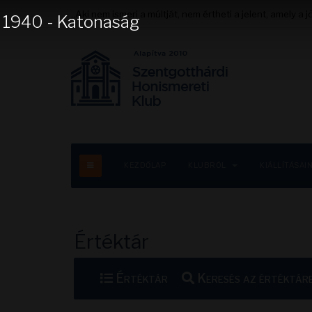
„Aki nem ismeri a múltját, nem értheti a jelent, amely a
1940 - Katonaság
KEZDŐLAP
KLUBRÓL
KIÁLLÍTÁSAI
Értéktár
Értéktár
Keresés az értéktár