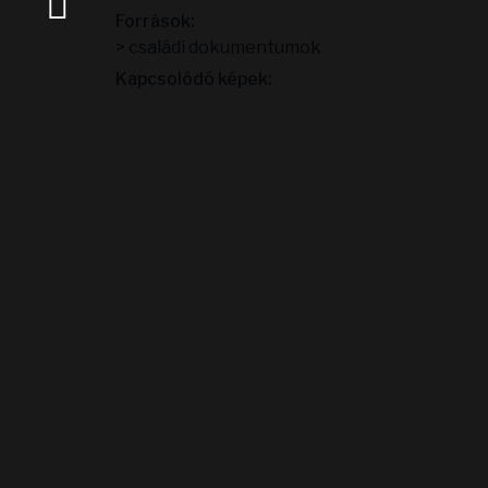
Források:
> családi dokumentumok
Kapcsolódó képek: