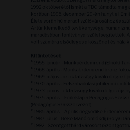
Közreműködött Szentgotthárd helytörténeti 
1992 októberétől ismét a TBC támadta meg a 
korában 1995. december 29-én hunyt el. Emlék
Élete során hű maradt szülővárosához és szü
Artúr kiemelkedő tevékenysége, humanizmusa 
maradásában tanítványai szülei segítették. A
volt számára elsődleges a köszönet és hála ki
Kitüntetései:
° 1955. január - Munkaérdemrend (Elnöki Tan
° 1968. április - Munkaérdemrend bronz fokoz
° 1969. május - az oktatásügy kiváló dolgozó
° 1970. április - Felszabadulási jubileumi eml
° 1973. június - oktatásügy kiváló dolgozója
° 1975. április – Emléklap a Pedagógus Sza
(Pedagógus Szakszervezet)
° 1985. április – Április negyedike Érdemérem
° 1987. július - Beke Manó emlékdíj (Bolyai J
° 1992 - Szentgotthárd városért (Szentgott