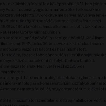
m VI. osztályában folytatta a középiskolát. 1931-ben jelesen
zmány Péter Tudományegyetem matematika-fizika szakára.
szira változtatta, így örökítve meg anyai nagyanyja emlé
 átvétele után rögtön behívták katonai kiképzésre, majd
 1939 és 1945 között számos alkalommal behívták katonai
. kat. Fráter György gimnáziumban.
 kezdte el tanári pályáját a szentgotthárdi M. Kir. Állami
imnázium). 1942. június 30-án nevezték ki rendes tanárrá.
ól elbocsátó igazolást kapott és hazaindulhatott.
tan találta, és csak több hónap után sikerült a saját házuk
ények között tudtak élni, és folytathatta a tanítást.
zium igazgatójának. Nem vett részt az 1956-os
ó maradhatott.
tte a szentgotthárdi meteorológiai adatokat a gimnázium ud
. Tanórákat főleg az iskolaszanatóriumi osztályokban tarto
Azonban nem adta fel célját, hogy a szanatóriumi diákokat 
tett gimnáziumától: számtalan érettségi találkozón vett ré