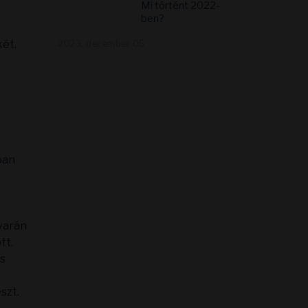
Mi történt 2022-
ben?
két.
2023. december 05
ban
varán
tt.
is
szt.