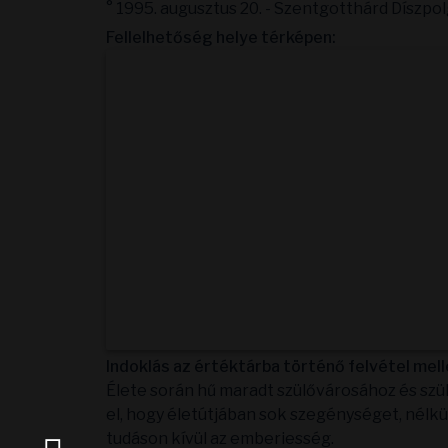
° 1995. augusztus 20. - Szentgotthárd Dísz
Fellelhetőség helye térképen:
Indoklás az értéktárba történő felvétel mell
Élete során hű maradt szülővárosához és szü
el, hogy életútjában sok szegénységet, nélkül
tudáson kívül az emberiesség.