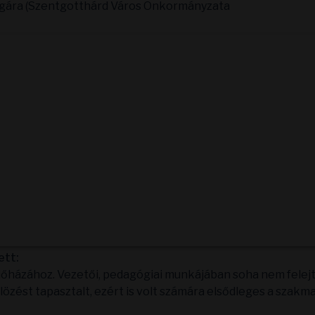
polgára (Szentgotthárd Város Önkormányzata
ett:
lőházához. Vezetői, pedagógiai munkájában soha nem felej
özést tapasztalt, ezért is volt számára elsődleges a szakma