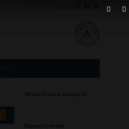
Oldal ajánlataink:
TÁR
Válassz Értéktár kategóriát
Népszerű írásaink