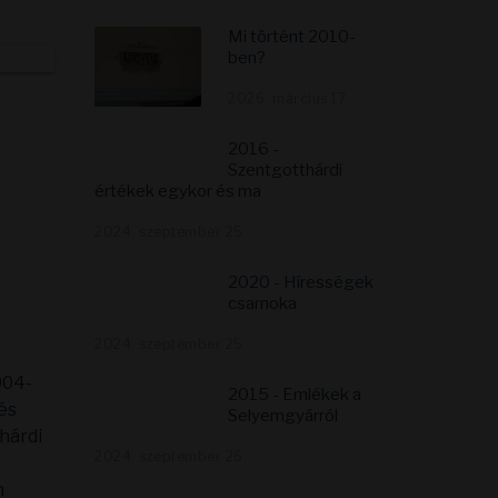
Mi történt 2010-
ben?
2026. március 17
2016 -
Szentgotthárdi
értékek egykor és ma
2024. szeptember 25
2020 - Hírességek
csarnoka
2024. szeptember 25
904-
2015 - Emlékek a
és
Selyemgyárról
hárdi
2024. szeptember 26
n