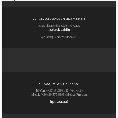
JÖJJÖN, LÁTOGASSON MEG MINKET!
Friss híreinkről a Klub nyilvános
facebook-oldalán
tájékoztatjuk az érdeklődőket!
KAPCSOLAT A KLUBUNKKAL
Telefon: (+36) 94/380-113 (könyvtár)
Mobil: (+36) 30/575-0893 (Molnár Piroska)
Írjon üzenetet!