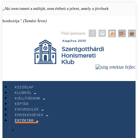
„Aki nem ismeri a múltját, nem értheti a jelent, amely a jövőnek
hordozója.”
(Tamási Áron)
Oldal ajánlataink:
KEZDŐLAP
KEZDŐLAP
KLUBRÓL
KLUBRÓL
KIÁLLÍTÁSAINK
Mi történt mostanában?
KÉPTÁR
Értéktár
ÉVFORDULÓK
Küldetésünk és tevékenységünk
ÉRDEKESSÉGEK
ÉRTÉKTÁR
Klubtagok
Hogyan segíthetek?