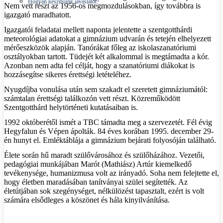
Hogyan készítsünk javaslatot?
Nem vett részt az 1956-os megmozdulásokban, így továbbra is
igazgató maradhatott.
Igazgatói feladatai mellett naponta jelentette a szentgotthárdi
meteorológiai adatokat a gimnázium udvarán és tetején elhelyezett
mérőeszközök alapján. Tanórákat főleg az iskolaszanatóriumi
osztályokban tartott. Tüdejét két alkalommal is megtámadta a kór.
Azonban nem adta fel célját, hogy a szanatóriumi diákokat is
hozzásegítse sikeres érettségi letételéhez.
Nyugdíjba vonulása után sem szakadt el szeretett gimnáziumától:
számtalan érettségi találkozón vett részt. Közreműködött
Szentgotthárd helytörténeti kutatásaiban is.
1992 októberétől ismét a TBC támadta meg a szervezetét. Fél évig
Hegyfalun és Vépen ápolták. 84 éves korában 1995. december 29-
én hunyt el. Emléktáblája a gimnázium bejárati folyosóján található.
Élete során hű maradt szülővárosához és szülőházához. Vezetői,
pedagógiai munkájában Marót (Mathiász) Artúr kiemelkedő
tevékenysége, humanizmusa volt az irányadó. Soha nem felejtette el,
hogy életben maradásában tanítványai szülei segítették. Az
életútjában sok szegénységet, nélkülözést tapasztalt, ezért is volt
számára elsődleges a köszönet és hála kinyilvánítása.