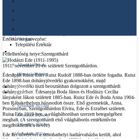
Hodászi Ede (1911-1995)
Kapcsolat
Cookie-kra vonatkozó szabályzat
Beküldés dátuma:
2020.09.24
Munkatervek
Értéktárba rögzítve:
2020.09.24
Utolsó módosítás dátuma:
2023.12.18
Beszámolók
Benyújtó kapcsolattartó személy:
Frank Róza
Értéktár megnevezése:
Klub logói
Települési Értéktár
KIÁLLÍTÁSAINK
Fellelhetőség helye:
Szentgotthárd
Állandó kiállítások
1911. november 21-én született Szentgotthárdon.
Időszaki kiállítások
Édesapját Ruisz Edét Ruisz Rudolf 1888-ban örökbe fogadta. Ruisz
Ede 1898-ban dohányjövedéki gyakornokként, majd
dohányjövedéki tiszti beosztásban dolgozott a szentgotthárdi
KÉPTÁR
dohánygyárban. Édesanyja Boda János és Hodászy Cecília
ÉVFORDULÓK
lányaként Jákon született 1885-ban. Ruisz Ede és Boda Anna 1904-
ben Rábakethelyen házasodott össze. Első gyermekük, Anna,
Évfordulók 2025-ben
Pozsonyban, Szentgotthárdon Elvira, Ede és Erzsébet született.
Ruisz Ede 1919-ben, a világháborúban szerzett betegségében
Évfordulók 2024-ben
meghalt. (A szentgotthárdi első világháborús emlékművön
Évfordulók 2023-ban
megörökítették a nevét.)
Évfordulók 2022-ben
Ede két nővérével a szombathelyi hadiárvaházba került, ahol