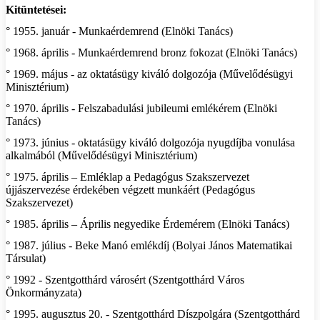
Kitüntetései:
° 1955. január - Munkaérdemrend (Elnöki Tanács)
° 1968. április - Munkaérdemrend bronz fokozat (Elnöki Tanács)
° 1969. május - az oktatásügy kiváló dolgozója (Művelődésügyi
Minisztérium)
° 1970. április - Felszabadulási jubileumi emlékérem (Elnöki
Tanács)
° 1973. június - oktatásügy kiváló dolgozója nyugdíjba vonulása
alkalmából (Művelődésügyi Minisztérium)
° 1975. április – Emléklap a Pedagógus Szakszervezet
újjászervezése érdekében végzett munkáért (Pedagógus
Szakszervezet)
° 1985. április – Április negyedike Érdemérem (Elnöki Tanács)
° 1987. július - Beke Manó emlékdíj (Bolyai János Matematikai
Társulat)
° 1992 - Szentgotthárd városért (Szentgotthárd Város
Önkormányzata)
° 1995. augusztus 20. - Szentgotthárd Díszpolgára (Szentgotthárd