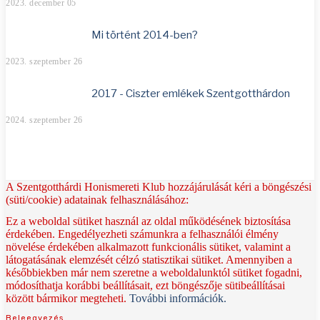
2023. december 05
Mi történt 2014-ben?
2023. szeptember 26
2017 - Ciszter emlékek Szentgotthárdon
2024. szeptember 26
A Szentgotthárdi Honismereti Klub hozzájárulását kéri a böngészési
(süti/cookie) adatainak felhasználásához:
Ez a weboldal sütiket használ az oldal működésének biztosítása
érdekében. Engedélyezheti számunkra a felhasználói élmény
növelése érdekében alkalmazott funkcionális sütiket, valamint a
látogatásának elemzését célzó statisztikai sütiket. Amennyiben a
későbbiekben már nem szeretne a weboldalunktól sütiket fogadni,
módosíthatja korábbi beállításait, ezt böngészője sütibeállításai
között bármikor megteheti.
További információk.
Beleegyezés