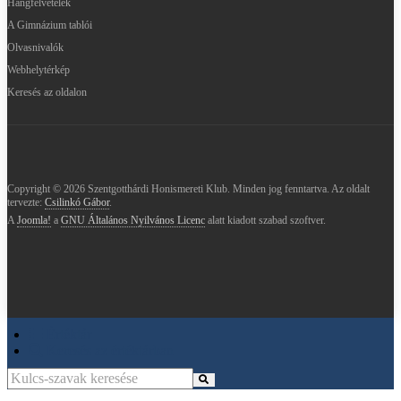
Hangfelvételek
A Gimnázium tablói
Olvasnivalók
Webhelytérkép
Keresés az oldalon
Copyright © 2026 Szentgotthárdi Honismereti Klub. Minden jog fenntartva. Az oldalt
tervezte:
Csilinkó Gábor
.
A
Joomla!
a
GNU Általános Nyilvános Licenc
alatt kiadott szabad szoftver.
Értéktár
Keresés az értéktárban