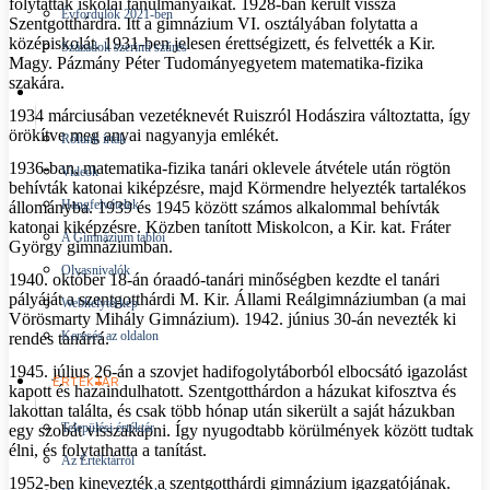
folytatták iskolai tanulmányaikat. 1928-ban került vissza
Évfordulók 2021-ben
Szentgotthárdra. Itt a gimnázium VI. osztályában folytatta a
középiskolát. 1931-ben jelesen érettségizett, és felvették a Kir.
Századok szerinti szűrés
Magy. Pázmány Péter Tudományegyetem matematika-fizika
szakára.
ÉRDEKESSÉGEK
1934 márciusában vezetéknevét Ruiszról Hodászira változtatta, így
örökítve meg anyai nagyanyja emlékét.
Rólunk írták
1936-ban, matematika-fizika tanári oklevele átvétele után rögtön
Videók
behívták katonai kiképzésre, majd Körmendre helyezték tartalékos
Hangfelvételek
állományba. 1939 és 1945 között számos alkalommal behívták
katonai kiképzésre. Közben tanított Miskolcon, a Kir. kat. Fráter
A Gimnázium tablói
György gimnáziumban.
Olvasnivalók
1940. október 18-án óraadó-tanári minőségben kezdte el tanári
pályáját a szentgotthárdi M. Kir. Állami Reálgimnáziumban (a mai
Webhelytérkép
Vörösmarty Mihály Gimnázium). 1942. június 30-án nevezték ki
Keresés az oldalon
rendes tanárrá.
1945. július 26-án a szovjet hadifogolytáborból elbocsátó igazolást
ÉRTÉKTÁR
kapott és hazaindulhatott. Szentgotthárdon a házukat kifosztva és
lakottan találta, és csak több hónap után sikerült a saját házukban
Települési értéktár
egy szobát visszakapni. Így nyugodtabb körülmények között tudtak
élni, és folytathatta a tanítást.
Az Értéktárról
1952-ben kinevezték a szentgotthárdi gimnázium igazgatójának.