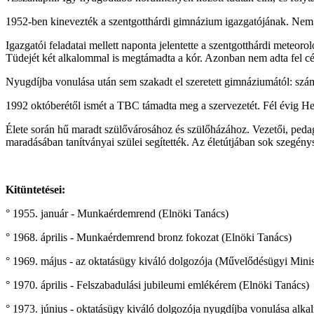
1952-ben kinevezték a szentgotthárdi gimnázium igazgatójának. Nem 
Igazgatói feladatai mellett naponta jelentette a szentgotthárdi meteor
Tüdejét két alkalommal is megtámadta a kór. Azonban nem adta fel céljá
Nyugdíjba vonulása után sem szakadt el szeretett gimnáziumától: számt
1992 októberétől ismét a TBC támadta meg a szervezetét. Fél évig He
Élete során hű maradt szülővárosához és szülőházához. Vezetői, peda
maradásában tanítványai szülei segítették. Az életútjában sok szegénysé
Kitüntetései:
° 1955. január - Munkaérdemrend (Elnöki Tanács)
° 1968. április - Munkaérdemrend bronz fokozat (Elnöki Tanács)
° 1969. május - az oktatásügy kiváló dolgozója (Művelődésügyi Mini
° 1970. április - Felszabadulási jubileumi emlékérem (Elnöki Tanács)
° 1973. június - oktatásügy kiváló dolgozója nyugdíjba vonulása al