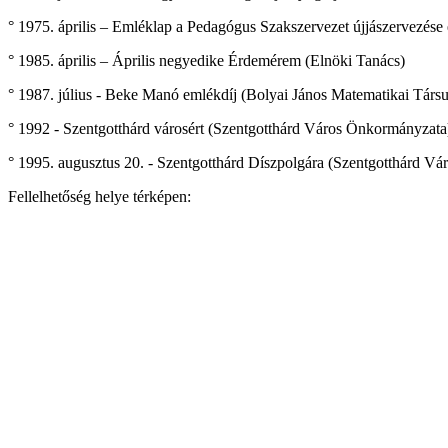
° 1975. április – Emléklap a Pedagógus Szakszervezet újjászervezés
° 1985. április – Április negyedike Érdemérem (Elnöki Tanács)
° 1987. július - Beke Manó emlékdíj (Bolyai János Matematikai Társu
° 1992 - Szentgotthárd városért (Szentgotthárd Város Önkormányzata
° 1995. augusztus 20. - Szentgotthárd Díszpolgára (Szentgotthárd V
Fellelhetőség helye térképen: