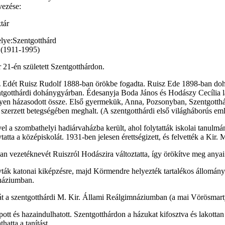
vezése:
tár
lye:
Szentgotthárd
21-én született Szentgotthárdon.
z Edét Ruisz Rudolf 1888-ban örökbe fogadta. Ruisz Ede 1898-ban doh
ntgotthárdi dohánygyárban. Édesanyja Boda János és Hodászy Cecília 
en házasodott össze. Első gyermekük, Anna, Pozsonyban, Szentgotthárd
szerzett betegségében meghalt. (A szentgotthárdi első világháborús e
el a szombathelyi hadiárvaházba került, ahol folytatták iskolai tanulmá
ytatta a középiskolát. 1931-ben jelesen érettségizett, és felvették a 
n vezetéknevét Ruiszról Hodászira változtatta, így örökítve meg anya
hívták katonai kiképzésre, majd Körmendre helyezték tartalékos állomá
mnáziumban.
ját a szentgotthárdi M. Kir. Állami Reálgimnáziumban (a mai Vörösmart
pott és hazaindulhatott. Szentgotthárdon a házukat kifosztva és lakottan 
atta a tanítást.