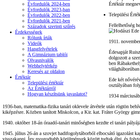
Évfordulók 2024-ben
Értéktár megne
Évfordulók 2023-ban
Települési Érték
Évfordulók 2022-ben
Évfordulók 2021-ben
Fellelhetőség he
Századok szerinti szűrés
Érdekességek
Rólunk írták
1911. november 
Videók
Hangfelvételek
Édesapját Ruis
A Gimnázium tablói
dolgozott a sze
Olvasnivalók
ben Rábakethely
Webhelytérkép
világháborúban 
Keresés az oldalon
Értéktár
Ede két nővérév
Települési értéktár
osztályában fol
Az Értéktárról
Hogyan készítsünk javaslatot?
1934 márciusába
1936-ban, matematika-fizika tanári oklevele átvétele után rögtön be
kiképzésre. Közben tanított Miskolcon, a Kir. kat. Fráter György gi
1940. október 18-án óraadó-tanári minőségben kezdte el tanári pályá
1945. július 26-án a szovjet hadifogolytáborból elbocsátó igazolást ka
visszakapni. Így nyugodtabb körülmények között tudtak élni, és folytath