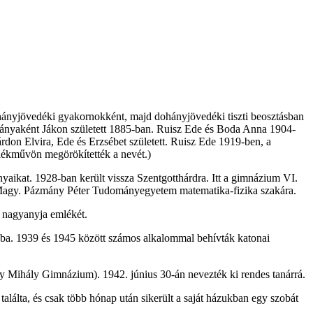
ányjövedéki gyakornokként, majd dohányjövedéki tiszti beosztásban
lányaként Jákon született 1885-ban. Ruisz Ede és Boda Anna 1904-
on Elvira, Ede és Erzsébet született. Ruisz Ede 1919-ben, a
mlékművön megörökítették a nevét.)
nyaikat. 1928-ban került vissza Szentgotthárdra. Itt a gimnázium VI.
Kir. Magy. Pázmány Péter Tudományegyetem matematika-fizika szakára.
i nagyanyja emlékét.
nyba. 1939 és 1945 között számos alkalommal behívták katonai
y Mihály Gimnázium). 1942. június 30-án nevezték ki rendes tanárrá.
találta, és csak több hónap után sikerült a saját házukban egy szobát