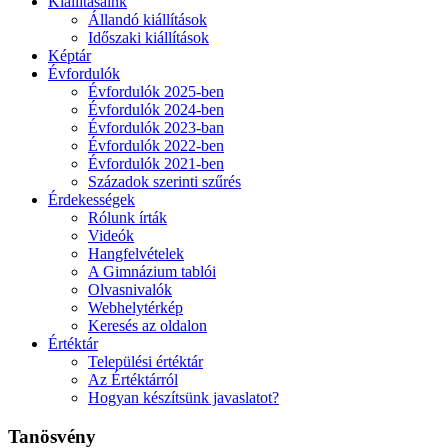
Kiállításaink
Állandó kiállítások
Időszaki kiállítások
Képtár
Évfordulók
Évfordulók 2025-ben
Évfordulók 2024-ben
Évfordulók 2023-ban
Évfordulók 2022-ben
Évfordulók 2021-ben
Századok szerinti szűrés
Érdekességek
Rólunk írták
Videók
Hangfelvételek
A Gimnázium tablói
Olvasnivalók
Webhelytérkép
Keresés az oldalon
Értéktár
Települési értéktár
Az Értéktárról
Hogyan készítsünk javaslatot?
Tanösvény