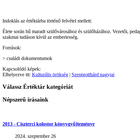
Indoklás az értéktárba történő felvétel mellett:
Élete során hű maradt szülővárosához és szülőházához. Vezetői, pedagó
szakmai tudáson kívül az emberiesség.
Források:
> családi dokumentumok
Kapcsolódó képek:
Elhelyezve itt:
Kulturális örökség
|
Szentgotthárd nagyjai
Válassz Értéktár kategóriát
Népszerű írásaink
2013 - Ciszterci kolostor könyvgyűjteménye
2024. szeptember 26