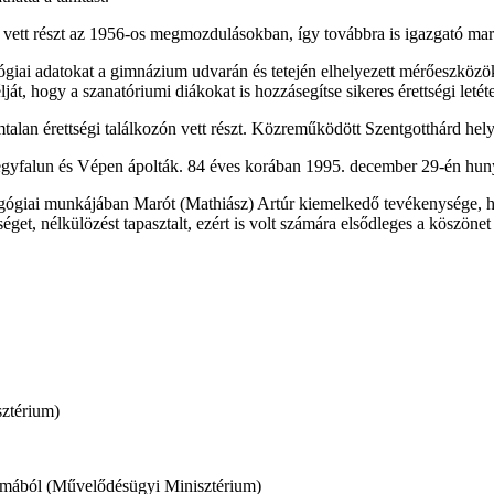
vett részt az 1956-os megmozdulásokban, így továbbra is igazgató mar
ológiai adatokat a gimnázium udvarán és tetején elhelyezett mérőeszközök
t, hogy a szanatóriumi diákokat is hozzásegítse sikeres érettségi letét
alan érettségi találkozón vett részt. Közreműködött Szentgotthárd helyt
gyfalun és Vépen ápolták. 84 éves korában 1995. december 29-én hunyt 
gógiai munkájában Marót (Mathiász) Artúr kiemelkedő tevékenysége, hu
get, nélkülözést tapasztalt, ezért is volt számára elsődleges a köszönet 
sztérium)
kalmából (Művelődésügyi Minisztérium)