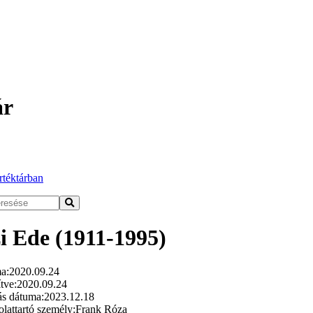
ár
rtéktárban
i Ede (1911-1995)
a:
2020.09.24
tve:
2020.09.24
ás dátuma:
2023.12.18
lattartó személy:
Frank Róza