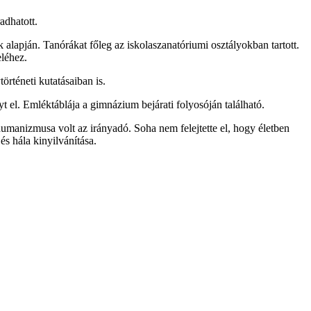
adhatott.
 alapján. Tanórákat főleg az iskolaszanatóriumi osztályokban tartott.
eléhez.
örténeti kutatásaiban is.
el. Emléktáblája a gimnázium bejárati folyosóján található.
manizmusa volt az irányadó. Soha nem felejtette el, hogy életben
és hála kinyilvánítása.