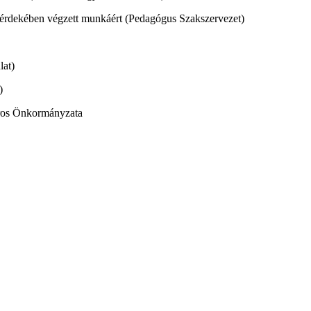
e érdekében végzett munkáért (Pedagógus Szakszervezet)
lat)
)
áros Önkormányzata