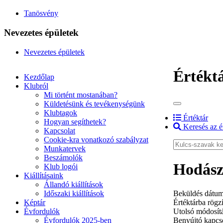
Tanösvény
Nevezetes épületek
Nevezetes épületek
Értékt
Kezdőlap
Klubról
Mi történt mostanában?
Küldetésünk és tevékenységünk
Klubtagok
Értéktár
Hogyan segíthetek?
Keresés az é
Kapcsolat
Cookie-kra vonatkozó szabályzat
Munkatervek
Beszámolók
Hodász
Klub logói
Kiállításaink
Állandó kiállítások
Időszaki kiállítások
Beküldés dátum
Képtár
Értéktárba rögzí
Évfordulók
Utolsó módosít
Évfordulók 2025-ben
Benyújtó kapcso