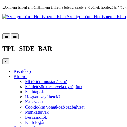
„Aki nem ismeri a múltját, nem értheti a jelent, amely a jövőnek hordozója.”
(Tam
Szentgotthárdi Honismereti Klub
TPL_SIDE_BAR
×
Kezdőlap
Klubról
Mi történt mostanában?
Küldetésünk és tevékenységünk
Klubtagok
Hogyan segíthetek?
Kapcsolat
Cookie-kra vonatkozó szabályzat
Munkatervek
Beszámolók
Klub logói