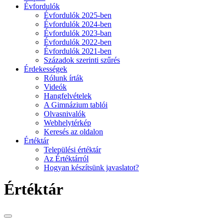
Évfordulók
Évfordulók 2025-ben
Évfordulók 2024-ben
Évfordulók 2023-ban
Évfordulók 2022-ben
Évfordulók 2021-ben
Századok szerinti szűrés
Érdekességek
Rólunk írták
Videók
Hangfelvételek
A Gimnázium tablói
Olvasnivalók
Webhelytérkép
Keresés az oldalon
Értéktár
Települési értéktár
Az Értéktárról
Hogyan készítsünk javaslatot?
Értéktár