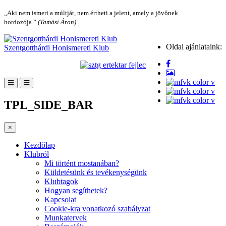
„Aki nem ismeri a múltját, nem értheti a jelent, amely a jövőnek
hordozója.”
(Tamási Áron)
Oldal ajánlataink:
Szentgotthárdi Honismereti Klub
TPL_SIDE_BAR
×
Kezdőlap
Klubról
Mi történt mostanában?
Küldetésünk és tevékenységünk
Klubtagok
Hogyan segíthetek?
Kapcsolat
Cookie-kra vonatkozó szabályzat
Munkatervek