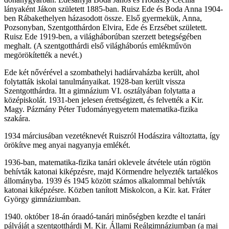
lányaként Jákon született 1885-ban. Ruisz Ede és Boda Anna 1904-
ben Rábakethelyen házasodott össze. Első gyermekük, Anna,
Pozsonyban, Szentgotthárdon Elvira, Ede és Erzsébet született.
Ruisz Ede 1919-ben, a világháborúban szerzett betegségében
meghalt. (A szentgotthárdi első világháborús emlékművön
megörökítették a nevét.)
Ede két nővérével a szombathelyi hadiárvaházba került, ahol
folytatták iskolai tanulmányaikat. 1928-ban került vissza
Szentgotthárdra. Itt a gimnázium VI. osztályában folytatta a
középiskolát. 1931-ben jelesen érettségizett, és felvették a Kir.
Magy. Pázmány Péter Tudományegyetem matematika-fizika
szakára.
1934 márciusában vezetéknevét Ruiszról Hodászira változtatta, így
örökítve meg anyai nagyanyja emlékét.
1936-ban, matematika-fizika tanári oklevele átvétele után rögtön
behívták katonai kiképzésre, majd Körmendre helyezték tartalékos
állományba. 1939 és 1945 között számos alkalommal behívták
katonai kiképzésre. Közben tanított Miskolcon, a Kir. kat. Fráter
György gimnáziumban.
1940. október 18-án óraadó-tanári minőségben kezdte el tanári
pályáját a szentgotthárdi M. Kir. Állami Reálgimnáziumban (a mai