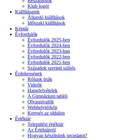
Beszámolók
Klub logói
Kiállításaink
Állandó kiállítások
Időszaki kiállítások
Képtár
Évfordulók
Évfordulók 2025-ben
Évfordulók 2024-ben
Évfordulók 2023-ban
Évfordulók 2022-ben
Évfordulók 2021-ben
Századok szerinti szűrés
Érdekességek
Rólunk írták
Videók
Hangfelvételek
A Gimnázium tablói
Olvasnivalók
Webhelytérkép
Keresés az oldalon
Értéktár
Települési értéktár
Az Értéktárról
Hogyan készítsünk javaslatot?