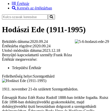
Értéktár
Keresés az értéktárban
Hodászi Ede (1911-1995)
Beküldés dátuma:
2020.09.24
Értéktárba rögzítve:
2020.09.24
Utolsó módosítás dátuma:
2023.12.18
Benyújtó kapcsolattartó személy:
Frank Róza
Értéktár megnevezése:
Települési Értéktár
Fellelhetőség helye:
Szentgotthárd
1911. november 21-én született Szentgotthárdon.
Édesapját Ruisz Edét Ruisz Rudolf 1888-ban örökbe fogadta. Ruisz
Ede 1898-ban dohányjövedéki gyakornokként, majd
dohányjövedéki tiszti beosztásban dolgozott a szentgotthárdi
dohánygyárban. Édesanyja Boda János és Hodászy Cecília