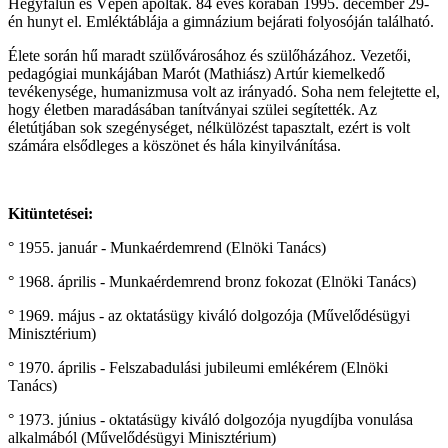
Hegyfalun és Vépen ápolták. 84 éves korában 1995. december 29-
én hunyt el. Emléktáblája a gimnázium bejárati folyosóján található.
Élete során hű maradt szülővárosához és szülőházához. Vezetői,
pedagógiai munkájában Marót (Mathiász) Artúr kiemelkedő
tevékenysége, humanizmusa volt az irányadó. Soha nem felejtette el,
hogy életben maradásában tanítványai szülei segítették. Az
életútjában sok szegénységet, nélkülözést tapasztalt, ezért is volt
számára elsődleges a köszönet és hála kinyilvánítása.
Kitüntetései:
° 1955. január - Munkaérdemrend (Elnöki Tanács)
° 1968. április - Munkaérdemrend bronz fokozat (Elnöki Tanács)
° 1969. május - az oktatásügy kiváló dolgozója (Művelődésügyi
Minisztérium)
° 1970. április - Felszabadulási jubileumi emlékérem (Elnöki
Tanács)
° 1973. június - oktatásügy kiváló dolgozója nyugdíjba vonulása
alkalmából (Művelődésügyi Minisztérium)