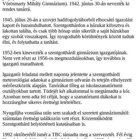
Vörösmarty Mihály Gimnázium). 1942. június 30-án nevezték ki
rendes tanárrá.
1945. július 26-án a szovjet hadifogolytáborból elbocsátó igazolást
kapott és hazaindulhatott. Szentgotthárdon a házukat kifosztva és
lakottan találta, és csak több hónap után sikerült a saját házukban
egy szobát visszakapni. Így nyugodtabb körülmények között tudtak
élni, és folytathatta a tanítást.
1952-ben kinevezték a szentgotthárdi gimnázium igazgatójának.
Nem vett részt az 1956-os megmozdulásokban, így továbbra is
igazgató maradhatott.
Igazgatói feladatai mellett naponta jelentette a szentgotthárdi
meteorológiai adatokat a gimnázium udvarán és tetején elhelyezett
mérőeszközök alapján. Tanórákat főleg az iskolaszanatóriumi
osztályokban tartott. Tüdejét két alkalommal is megtámadta a kór.
Azonban nem adta fel célját, hogy a szanatóriumi diákokat is
hozzásegítse sikeres érettségi letételéhez.
Nyugdíjba vonulása után sem szakadt el szeretett gimnáziumától:
számtalan érettségi találkozón vett részt. Közreműködött
Szentgotthárd helytörténeti kutatásaiban is.
1992 októberétől ismét a TBC támadta meg a szervezetét. Fél évig