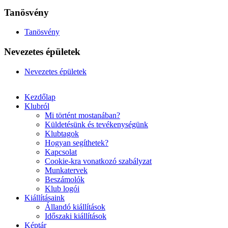
Tanösvény
Tanösvény
Nevezetes épületek
Nevezetes épületek
Kezdőlap
Klubról
Mi történt mostanában?
Küldetésünk és tevékenységünk
Klubtagok
Hogyan segíthetek?
Kapcsolat
Cookie-kra vonatkozó szabályzat
Munkatervek
Beszámolók
Klub logói
Kiállításaink
Állandó kiállítások
Időszaki kiállítások
Képtár