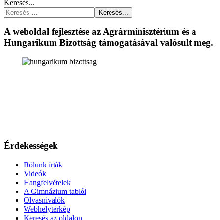
Keresés...
Keresés...
A weboldal fejlesztése az Agrárminisztérium és a
Hungarikum Bizottság támogatásával valósult meg.
Érdekességek
Rólunk írták
Videók
Hangfelvételek
A Gimnázium tablói
Olvasnivalók
Webhelytérkép
Keresés az oldalon