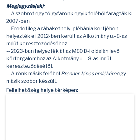
Megjegyzés(ek)
:
-- A szobrot egy tölgyfarönk egyik feléből faragták ki
2007-ben.
-- Eredetileg a rábakethelyi plébánia kertjében
helyezték el. 2012-ben került az Alkotmány u.–8-as
műút kereszteződéséhez.
-- 2023-ban helyezték át az M80 D-i oldalán levő
körforgalomhoz az Alkotmány u. – 8-as műút
kereszteződésétől.
-- A rönk másik feléből
Brenner János emlékére
egy
másik szobor készült.
Fellelhetőség helye térképen: