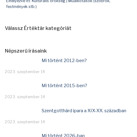
Elhelyezve itt:
Kulturális örökség
|
Műalkotások (szobrok,
festmények stb.)
Válassz Értéktár kategóriát
Népszerű írásaink
Mi történt 2012-ben?
2023. szeptember 14
Mi történt 2015-ben?
2023. szeptember 14
Szentgotthárd ipara a XIX-XX. században
2023. szeptember 14
Mi történt 2026-ban