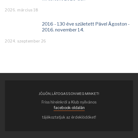
2026. március 18
2016 - 130 éve született Pável Ágoston -
2016. november 14.
2024. szeptember 26
JÖJJÖN, LÁTOGASSON MEG MINKET!
Friss híreinkről a Klub nyilvános
facebook-oldalán
tájékoztatjuk az érdeklődőket!