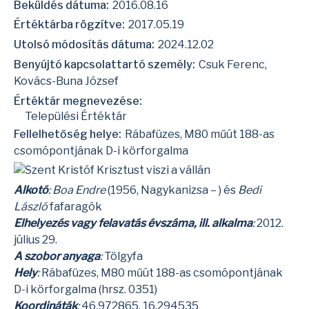
Beküldés dátuma:
2016.08.16
Értéktárba rögzítve:
2017.05.19
Utolsó módosítás dátuma:
2024.12.02
Benyújtó kapcsolattartó személy:
Csuk Ferenc,
Kovács-Buna József
Értéktár megnevezése:
Települési Értéktár
Fellelhetőség helye:
Rábafüzes, M80 műút 188-as
csomópontjának D-i körforgalma
Alkotó
:
Boa Endre
(1956, Nagykanizsa – ) és
Bedi
László
fafaragók
Elhelyezés vagy felavatás évszáma, ill. alkalma
:
2012.
július 29.
A szobor anyaga
:
Tölgyfa
Hely
:
Rábafüzes, M80 műút 188-as csomópontjának
D-i körforgalma (hrsz. 0351)
Koordináták
:
46.972865, 16.294535